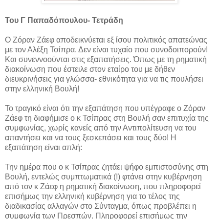
Του Γ Παπαδόπουλου- Τετράδη
Ο Ζόραν Ζάεφ αποδεικνύεται εξ ίσου πολιτικός απατεώνας
με τον Αλέξη Τσίπρα. Δεν είναι τυχαίο που συνοδοιπορούν!
Και συνεννοούνται στις εξαπατήσεις. Όπως με τη ρηματική
διακοίνωση που έστειλε στον εταίρο του με δήθεν
διευκρινήσεις για γλώσσα- εθνικότητα για να τις πουλήσει
στην ελληνική Βουλή!
Το τραγικό είναι ότι την εξαπάτηση που υπέγραφε ο Ζόραν
Ζάεφ τη διαφήμισε ο κ Τσίπρας στη Βουλή σαν επιτυχία της
συμφωνίας, χωρίς κανείς από την Αντιπολίτευση να του
απαντήσει και να τους ξεσκεπάσει και τους δύο! Η
εξαπάτηση είναι απλή:
Την ημέρα που ο κ Τσίπρας ζητάει ψήφο εμπιστοσύνης στη
Βουλή, εντελώς συμπτωματικά (!) φτάνει στην κυβέρνηση
από τον κ Ζάεφ η ρηματική διακοίνωση, που πληροφορεί
επισήμως την ελληνική κυβέρνηση για το τέλος της
διαδικασίας αλλαγών στο Σύνταγμα, όπως προβλέπει η
συμφωνία των Πρεσπών. Πληροφορεί επισήμως την