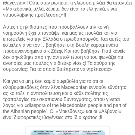
ιθαγένεια»!! Ούτε όταν ρωτιέται τι γλώσσα μιλάει θα απαντάει
«Μακεδονικά, αλλά, ξέρετε, δεν είναι τα ελληνικά, είναι
νοτιοσλαβικής προέλευσης»!!
Αυτές τις ηλιθιότητες που προσβάλλουν την κοινή
νοημοσύνη έχει υπογράψει και μας τις πουλάει και για
επωφελείς για την Ελλάδα ο πρωθυπουργός. Και αυτές του
έστειλε για να τον …βοηθήσει στη Βουλή καραμπινάτα
προσυνεννοημένα ο κ Ζάεφ. Και τον βοήθησε! Γιατί κανείς
δεν σηκώθηκε από την αντιπολίτευση να του φωνάξει «τι
ανοησίες μας πουλάς για διευκρινίσεις! Τα άρθρα της
συμφωνίας; Για τα οποία θα έπρεπε να ντρέπεσαι;»
Και για να μη μένει καμιά αμφιβολία για το ότι οι
σλαβομακεδόνες όταν λένε Macedonian εννοούν εθνότητα
ας κοιτάξει η αντιπολίτευση και ο κάθε πολίτης τις
τροπολογίες του σκοπιανού Συντάγματος, όπου γίνεται
λόγος για «diaspora of the Macedonian people and part of
the Albanian people”. Οι «Μακεδόνες» και οι «Αλβανοί»
είναι διαφορετικές ιθαγένειες στο ίδιο κράτος;;!!