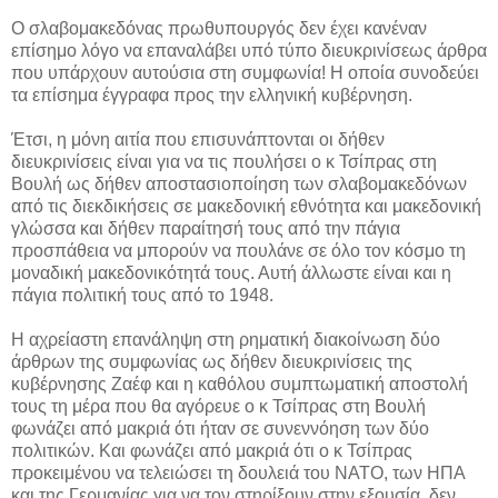
Ο σλαβομακεδόνας πρωθυπουργός δεν έχει κανέναν
επίσημο λόγο να επαναλάβει υπό τύπο διευκρινίσεως άρθρα
που υπάρχουν αυτούσια στη συμφωνία! Η οποία συνοδεύει
τα επίσημα έγγραφα προς την ελληνική κυβέρνηση.
Έτσι, η μόνη αιτία που επισυνάπτονται οι δήθεν
διευκρινίσεις είναι για να τις πουλήσει ο κ Τσίπρας στη
Βουλή ως δήθεν αποστασιοποίηση των σλαβομακεδόνων
από τις διεκδικήσεις σε μακεδονική εθνότητα και μακεδονική
γλώσσα και δήθεν παραίτησή τους από την πάγια
προσπάθεια να μπορούν να πουλάνε σε όλο τον κόσμο τη
μοναδική μακεδονικότητά τους. Αυτή άλλωστε είναι και η
πάγια πολιτική τους από το 1948.
Η αχρείαστη επανάληψη στη ρηματική διακοίνωση δύο
άρθρων της συμφωνίας ως δήθεν διευκρινίσεις της
κυβέρνησης Ζαέφ και η καθόλου συμπτωματική αποστολή
τους τη μέρα που θα αγόρευε ο κ Τσίπρας στη Βουλή
φωνάζει από μακριά ότι ήταν σε συνεννόηση των δύο
πολιτικών. Και φωνάζει από μακριά ότι ο κ Τσίπρας
προκειμένου να τελειώσει τη δουλειά του ΝΑΤΟ, των ΗΠΑ
και της Γερμανίας για να τον στηρίξουν στην εξουσία, δεν