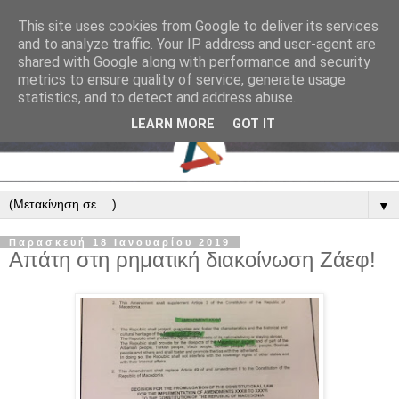
This site uses cookies from Google to deliver its services
and to analyze traffic. Your IP address and user-agent are
shared with Google along with performance and security
metrics to ensure quality of service, generate usage
statistics, and to detect and address abuse.
LEARN MORE
GOT IT
▼
Παρασκευή 18 Ιανουαρίου 2019
Απάτη στη ρηματική διακοίνωση Ζάεφ!