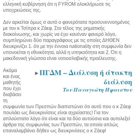
ελληνική κυβέρνηση ότι η FYROM ολοκλήρωσε τις
υποχρεώσεις της.
Δεν αρκείται όμως σ αυτό ο φανερότατα προσυνεννοημένος
με τον κ Τσίπρα κ Ζάεφ. Στο τέλος της ρηματικής
διακοίνωσης, και χωρίς να έχει κανέναν φανερό λόγο,
συμπληρώνει δύο παραγράφους με τις οποίες ΔΗΘΕΝ
διευκρινίζει 1. ότι με την έννοια nationality στη συμφωνία δεν
υπονοείται η εθνικότητα, αλλά η υπηκοότητα και 2. Ότι η
μακεδονική γλώσσα είναι νοτιοσλαβικής προέλευσης.
ΠΓΔΜ – Διάλυση ή άτακτη
Ακόμα
►
και ένας
διάλυση
μαθητής
που έχει
Του Παναγιώτη Ήφαιστου
διαβάσει
τη
συμφωνία των Πρεσπών διαπιστώνει ότι αυτό που ο κ Ζάεφ
πουλάει ως διευκρινίσεις είναι αχρείαστες! Για τον
απλούστατο λόγο ότι είναι και τα δύο αυτούσια και αυτολεξεί
άρθρα της συμφωνίας των Πρεσπών, τα οποία απλώς
επαναλαμβάνει δήθεν ως διευκρινίσεις ο κ Ζάεφ!