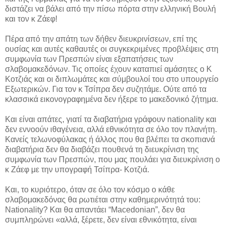
διστάζει να βάλει από την πίσω πόρτα στην ελληνική Βουλή
και τον κ Ζάεφ!
Πέρα από την απάτη των δήθεν διευκρινίσεων, επί της
ουσίας και αυτές καθαυτές οι συγκεκριμένες προβλέψεις στη
συμφωνία των Πρεσπών είναι εξαπατήσεις των
σλαβομακεδόνων. Τις οποίες έχουν καταπιεί αμάσητες ο Κ
Κοτζιάς και οι διπλωμάτες και σύμβουλοί του στο υπουργείο
Εξωτερικών. Για τον κ Τσίπρα δεν συζητάμε. Ούτε από τα
κλασσικά εικονογραφημένα δεν ήξερε το μακεδονικό ζήτημα.
Και είναι απάτες, γιατί τα διαβατήρια γράφουν nationality και
δεν εννοούν ιθαγένεια, αλλά εθνικότητα σε όλο τον πλανήτη.
Κανείς τελωνοφύλακας ή άλλος που θα βλέπει τα σκοπιανά
διαβατήρια δεν θα διαβάζει πουθενά τη διευκρίνιση της
συμφωνία των Πρεσπών, που μας πουλάει για διευκρίνιση ο
κ Ζάεφ με την υπογραφή Τσίπρα- Κοτζιά.
Και, το κυριότερο, όταν σε όλο τον κόσμο ο κάθε
σλαβομακεδόνας θα ρωτιέται στην καθημερινότητά του:
Nationality? Και θα απαντάει “Macedonian”, δεν θα
συμπληρώνει «αλλά, ξέρετε, δεν είναι εθνικότητα, είναι