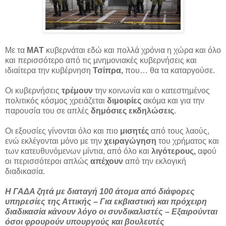
Με τα
ΜΑΤ
κυβερνάται εδώ και πολλά χρόνια η χώρα και όλο
και περισσότερο από τις μνημονιακές κυβερνήσεις και
ιδιαίτερα την κυβέρνηση
Τσίπρα,
που… θα τα καταργούσε.
Οι κυβερνήσεις
τρέμουν
την κοινωνία και ο κατεστημένος
πολιτικός κόσμος χρειάζεται
διμοιρίες
ακόμα και για την
παρουσία του σε απλές
δημόσιες εκδηλώσεις
.
Οι εξουσίες γίνονται όλο και πιο
μισητές
από τους λαούς,
ενώ εκλέγονται μόνο με την
χειραγώγηση
του χρήματος και
των κατευθυνόμενων μίντια, από όλο και
λιγότερους,
αφού
οι περισσότεροι απλώς
απέχουν
από την εκλογική
διαδικασία.
Η ΓΑΔΑ ζητά με διαταγή 100 άτομα από διάφορες
υπηρεσίες της Αττικής – Για εκβιαστική και πρόχειρη
διαδικασία κάνουν λόγο οι συνδικαλιστές – Εξαιρούνται
όσοι φρουρούν υπουργούς και βουλευτές