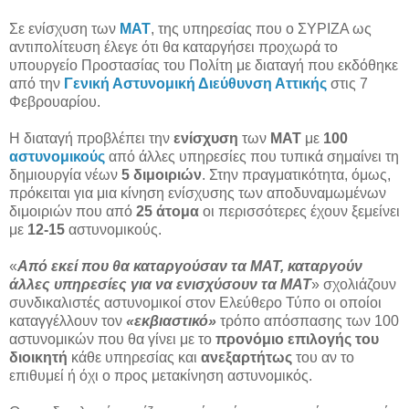
Σε ενίσχυση των
ΜΑΤ
, της υπηρεσίας που ο ΣΥΡΙΖΑ ως
αντιπολίτευση έλεγε ότι θα καταργήσει προχωρά το
υπουργείο Προστασίας του Πολίτη με διαταγή που εκδόθηκε
από την
Γενική Αστυνομική Διεύθυνση Αττικής
στις 7
Φεβρουαρίου.
Η διαταγή προβλέπει την
ενίσχυση
των
ΜΑΤ
με
100
αστυνομικούς
από άλλες υπηρεσίες που τυπικά σημαίνει τη
δημιουργία νέων
5 διμοιριών
. Στην πραγματικότητα, όμως,
πρόκειται για μια κίνηση ενίσχυσης των αποδυναμωμένων
διμοιριών που από
25 άτομα
οι περισσότερες έχουν ξεμείνει
με
12-15
αστυνομικούς.
«
Από εκεί που θα καταργούσαν τα ΜΑΤ, καταργούν
άλλες υπηρεσίες για να ενισχύσουν τα ΜΑΤ
» σχολιάζουν
συνδικαλιστές αστυνομικοί στον Ελεύθερο Τύπο οι οποίοι
καταγγέλλουν τον
«εκβιαστικό»
τρόπο απόσπασης των 100
αστυνομικών που θα γίνει με το
προνόμιο επιλογής του
διοικητή
κάθε υπηρεσίας και
ανεξαρτήτως
του αν το
επιθυμεί ή όχι ο προς μετακίνηση αστυνομικός.