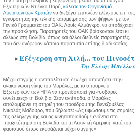
Την Τρίτη η Βολιβιανή κυβέρνηση, μέσω του υπουργού
Εξωτερικών Ντιέγκο Παρύ,
κάλεσε τον Οργανισμό
Αμερικανικών Κρατών
να διεξάγει επιπλέον ελέγχους επί της
εγκυρότητας της τελικής καταμέτρησης των ψήφων, με τον
Γενικό Γραμματέα του ΟΑΚ, Λουίς Αλμάγκρο, να αποδέχεται
την πρόσκληση. Παρατηρητές του ΟΑΚ βρίσκονταν έτσι κι
αλλιώς στη Βολιβία, όπως και άλλοι διεθνείς παρατηρητές,
που δεν ανέφεραν κάποια παρατυπία επί της διαδικασίας.
Εξέγερση στη Χιλή... του Πινοσέτ
►
Της Ελένης Μπέλλου
Μέχρι στιγμής η αντιπολίτευση δεν έχει απαντήσει στην
ανακοίνωση νίκης του Μοράλες, με το υπουργείο
Εξωτερικών των ΗΠΑ να προειδοποιεί για «σοβαρές
συνέπειες» τη Βολιβία. Στον αντίποδα, ο Μοράλες
απολαμβάνει τη στήριξη του προέδρου της Βενεζουέλας
Νικολάς Μαδούρο, που δήλωσε: «Ας υψώσουμε τις σημαίες
της αλληλεγγύης και ας κινητοποιηθούμε ενάντια στο
πραξικόπημα στη Βολιβία και τη Λατινική Αμερική, κατά του
φασισμού όπως εκφράζεται μέχρι στιγμής».