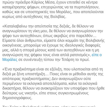
πρώην πρόεδρο Κάρλος Μέσα, έχουν επιτεθεί σε κέντρα
καταμέτρησης ψήφων, επιχειρώντας να τα πυρπολήσουν,
καθώς και σε υποστηρικτές του Μοράλες, που αποτελούνται
κυρίως από αυτόχθονες της Βολιβίας.
«Καταλαβαίνω την απελπισία της δεξιάς, δε θέλουν να
αναγνωρίσουν τη νίκη μου, δε θέλουν να αναγνωρίσουν την
ψήφο των αυτοχθόνων, όπως ακριβώς στο παρελθόν…
Είμαστε όλοι άνθρωποι, είμαστε όλοι κομμάτι της Βολιβιανής
οικογένειας, μπορούμε να έχουμε τις ιδεολογικές διαφορές
μας, αλλά η σπορά μίσους κατά των αυτοχθόνων και η μη
αναγνώριση της ψήφου τους είναι απλά ρατσισμός»,
είπε ο
Μοράλες
σε συνέντευξη τύπου την Τετάρτη το πρωί.
«Ένα πραξικόπημα είναι σε εξέλιξη, που υλοποιείται από τη
δεξιά με ξένη υποστήριξη… Ποιες είναι οι μέθοδοι αυτής της
απόπειρας πραξικοπήματος; Δεν αναγνωρίζουν ούτε
περιμένουν τα εκλογικά αποτελέσματα, καίνε τα εκλογικά
δικαστήρια, θέλουν να ανακηρύξουν τον υποψήφιο που ήρθε
δεύτερος ως νικητή», είπε στους συγκεντρωμένους
δημοσιογράφους.