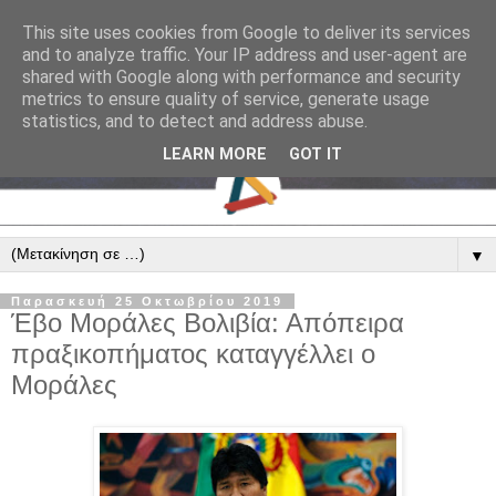
This site uses cookies from Google to deliver its services
and to analyze traffic. Your IP address and user-agent are
shared with Google along with performance and security
metrics to ensure quality of service, generate usage
statistics, and to detect and address abuse.
LEARN MORE
GOT IT
▼
Παρασκευή 25 Οκτωβρίου 2019
Έβο Μοράλες Βολιβία: Απόπειρα
πραξικοπήματος καταγγέλλει ο
Μοράλες