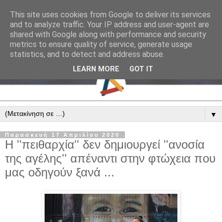
This site uses cookies from Google to deliver its services
and to analyze traffic. Your IP address and user-agent are
shared with Google along with performance and security
metrics to ensure quality of service, generate usage
statistics, and to detect and address abuse.
LEARN MORE
GOT IT
▼
Παρασκευή 17 Απριλίου 2020
Η ''πειθαρχία'' δεν δημιουργεί ''ανοσία
της αγέλης'' απέναντι στην φτώχεια που
μας οδηγούν ξανά ...