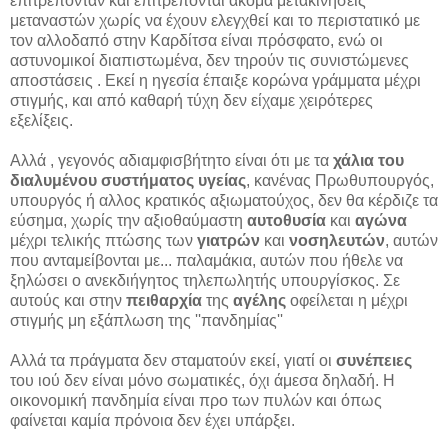
επιτρέπονταν και επιτρέπονται ακόμα μετακινήσεις
μεταναστών χωρίς να έχουν ελεγχθεί και το περιστατικό με
τον αλλοδαπό στην Καρδίτσα είναι πρόσφατο, ενώ οι
αστυνομικοί διαπιστωμένα, δεν τηρούν τις συνιστώμενες
αποστάσεις . Εκεί η ηγεσία έπαιξε κορώνα γράμματα μέχρι
στιγμής, και από καθαρή τύχη δεν είχαμε χειρότερες
εξελίξεις.
Αλλά , γεγονός αδιαμφισβήτητο είναι ότι με τα
χάλια του
διαλυμένου συστήματος υγείας
, κανένας Πρωθυπουργός,
υπουργός ή αλλος κρατικός αξιωματούχος, δεν θα κέρδιζε τα
εύσημα, χωρίς την αξιοθαύμαστη
αυτοθυσία
και
αγώνα
μέχρι τελικής πτώσης των
γιατρών
και
νοσηλευτών
, αυτών
που ανταμείβονται με... παλαμάκια, αυτών που ήθελε να
ξηλώσει ο ανεκδιήγητος τηλεπωλητής υπουργίσκος. Σε
αυτούς και στην
πειθαρχία
της
αγέλης
οφείλεται η μέχρι
στιγμής μη εξάπλωση της ''πανδημίας''
Αλλά τα πράγματα δεν σταματούν εκεί, γιατί οι
συνέπειες
του ιού δεν είναι μόνο σωματικές, όχι άμεσα δηλαδή. Η
οικονομική πανδημία είναι προ των πυλών και όπως
φαίνεται καμία πρόνοια δεν έχει υπάρξει.