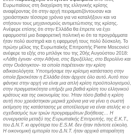
Ευρωπαίους στη διαχείριση της ελληνικής κρίσης
αναφέροντας ότι στην αρχή πειραματιζόντουσαν και
χρειάστηκαν τέσσερα χρόνια για να καταλήξουν και να
στήσουν τους μηχανισμούς αντιμετώπισης της κρίσης.
Ανέφερε επίσης ότι στην Ελλάδα θα έπρεπε να έχει
εφαρμοστεί μια διαφορετική πολιτική κι ότι τα προγράμματα
ήταν πολύ αυστηρά και η εφαρμογή τους πολύ δύσκολη. Το
πρώην μέλος της Ευρωπαϊκής Επιτροπής Pierre Moscovici
ανέφερε τα εξής στο μπλόγκ του της 20ής Αυγούστου 2018:
«Λάθη έγιναν -στην Αθήνα, στις Βρυξέλλες, στο Βερολίνο και
στην Ουάσιγκτον- τα οποία παρέτειναν την κρίση
αδικαιολόγητα. Υποτιμήσαμε την κρίσιμη κατάσταση στην
οποία βρισκόταν η Ελλάδα όταν άρχισε όλο αυτό. Αυτό που
φάνηκε στην αρχή να είναι μια απλή κρίση προϋπολογισμού,
στην πραγματικότητα υπήρξε μια βαθιά κρίση του ελληνικού
κράτους και της οικονομίας του. Ήταν τόσο βαθιά η κρίση
αυτή που χρειάστηκαν μερικά χρόνια για να γίνει η σωστή
εκτίμηση της κατάστασης με αποτέλεσμα να είναι ατελής κι ο
σχεδιασμός των τριών προγραμμάτων βοήθειας… Η
συνεργασία μεταξύ της Ευρωπαϊκής Επιτροπής, της Ε.Κ.Τ.,
του Δ.Ν.Τ. κι αργότερα του E.S.M. δεν ήταν πάντοτε εύκολη.
Η οικονομική εμπειρία του Δ.Ν.Τ. ήταν αρχικά απαραίτητη