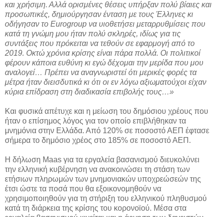
και χρήσιμη. Αλλά ορισμένες θέσεις υπήρξαν πολύ βίαιες και
προσωπικές, δημιούργησαν ένταση με τους Έλληνες κι
οδήγησαν το Eurogroup να υιοθετήσει μεταρρυθμίσεις που
κατά τη γνώμη μου ήταν πολύ σκληρές, ιδίως για τις
συντάξεις που πρόκειται να τεθούν σε εφαρμογή από το
2019. Οκτώ χρόνια κρίσης είναι πάρα πολλά. Οι πολιτικοί
φέρουν κάποια ευθύνη κι εγώ δέχομαι την μερίδα που μου
αναλογεί… Πρέπει να αναγνωριστεί ότι μερικές φορές τα
μέτρα ήταν διεισδυτικά κι ότι οι εν λόγω αξιωματούχοι είχαν
κύρια επίδραση στη διαδικασία επιβολής τους…»
Και φυσικά απέτυχε και η μείωση του δημόσιου χρέους που
ήταν ο επίσημος λόγος για τον οποίο επιβλήθηκαν τα
μνημόνια στην Ελλάδα. Από 120% σε ποσοστό ΑΕΠ έφτασε
σήμερα το δημόσιο χρέος στο 185% σε ποσοστό ΑΕΠ.
Η δήλωση Maas για τα εργαλεία βασανισμού διευκολύνει
την ελληνική κυβέρνηση να ανακοινώσει τη στάση των
ετήσιων πληρωμών των μνημονιακών υποχρεώσεών της
έτσι ώστε τα ποσά που θα εξοικονομηθούν να
χρησιμοποιηθούν για τη στήριξη του ελληνικού πληθυσμού
κατά τη διάρκεια της κρίσης του κορονοϊού. Μέσα στα