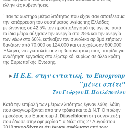
ελληνικές κυβερνήσεις.
Ήταν τα αυστηρά μέτρα λιτότητας που είχαν σαν αποτέλεσμα
την κατάρρευση του συστήματος υγείας της Ελλάδας
μειώνοντας σε 42.5% τον προϋπολογισμό της υγείας, αυτά
τα ίδια μέτρα αύξησαν την ανεργία στο 28% και την ανεργία
των νέων στο 60%, εκτίναξαν τον συνολικό αριθμό ετήσιων
θανάτων από 70.000 σε 124.000 και υποχρέωσαν 800.000
Έλληνες να εγκαταλείψουν τη βασανισμένη τους πατρίδα για
αναζήτηση εργασίας στο εξωτερικό, κυρίως σε άλλα κράτη
της Ευρωπαϊκής Ένωσης.
Η Ε.Ε. στην εντατική, το Eurogroup
►
''μένει σπίτι"
Του Γιώργου Π. Παυλόπουλου
Κατά την επιβολή των μέτρων λιτότητας έγιναν λάθη, λάθη
που αναγνωρίζονται από την τρόικα και το Δ.Ν.Τ. Ο πρώην
πρόεδρος του Eurogroup
J. Dijsselbloem
στη συνέντευξη
που έδωσε στην εφημερίδα “Τα Νέα” στις 27 Αυγούστου
2018
παραδέχτηκε ότι έγιναν σφάλματα
από τους