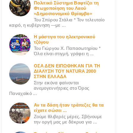
Πολιτικό Σύστημα Βαφτίζει τη
Φτωχοποίηση του Λαού
«Δημοσιονομικό Θρίαμβο»
Του Σπύρου Στάλια * Τον τελευταίο
καιρό, η κυβέρνηση —με ...
Η μάστιγα του ηλεκτρονικού
τζόγου
Του Γιώργου X. Παπασωτηρίου *
Όλα είναι στιγμή, γράφει η ...
ΟΣΑ ΔΕN ΕΙΠΩΘΗΚΑΝ ΓΙΑ ΤΗ
ΔΙΑΛΥΣΗ ΤΟΥ NATURA 2000
ΣΤΗΝ ΕΛΛΑΔΑ
Στην εικόνα φαίνονται
ανεμογεννήτριες στο Όρος
Παναχαϊκό ...
Αν τα δάση ήταν τράπεζες θα τα
είχατε σώσει ...
Ζούμε θλιβερές μέρες. Σβήνουμε
την οργή μας με δάκρυα για ...