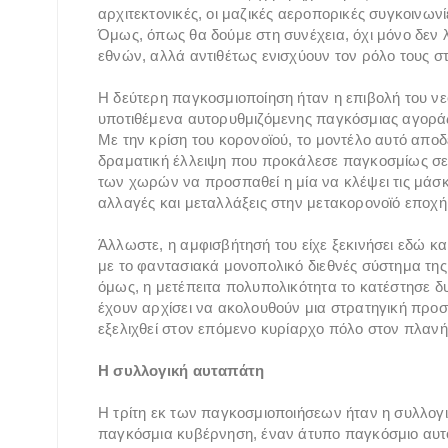
αρχιτεκτονικές, οι μαζικές αεροπορικές συγκοινωνί
Όμως, όπως θα δούμε στη συνέχεια, όχι μόνο δεν 
εθνών, αλλά αντιθέτως ενισχύουν τον ρόλο τους στ
Η δεύτερη παγκοσμιοποίηση ήταν η επιβολή του νε
υποτιθέμενα αυτορυθμιζόμενης παγκόσμιας αγορά
Με την κρίση του κορονοϊού, το μοντέλο αυτό αποδε
δραματική έλλειψη που προκάλεσε παγκοσμίως σε σ
των χωρών να προσπαθεί η μία να κλέψει τις μάσκ
αλλαγές και μεταλλάξεις στην μετακορονοϊό εποχή
Άλλωστε, η αμφισβήτησή του είχε ξεκινήσει εδώ και
με το φαντασιακά μονοπολικό διεθνές σύστημα τη
όμως, η μετέπειτα πολυπολικότητα το κατέστησε δυσ
έχουν αρχίσει να ακολουθούν μια στρατηγική προσ
εξελιχθεί στον επόμενο κυρίαρχο πόλο στον πλανή
Η συλλογική αυταπάτη
Η τρίτη εκ των παγκοσμιοποιήσεων ήταν η συλλογι
παγκόσμια κυβέρνηση, έναν άτυπο παγκόσμιο αυτο