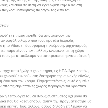
νούς και είναι σε θέση να εγκλωβίσει την Κίνα στη
πιο παγκοσμιοποιητικός παράγοντας από τον
αστών
ριού" έχει παρατηρηθεί ότι αποτρέπουν την
ναν ομφάλιο λώρο που τους κρατάει διαρκώς
e ή το Viber, τη δορυφορική τηλεόραση, μηχανισμούς
τες παραμένουν, εν πολλοίς, ενωμένοι με τη χώρα
ξύ τους, με αποτέλεσμα να αποτρέπεται η ενσωμάτωσή
ην αρχετυπική χώρα χωνευτήριο, τις ΗΠΑ. Άρα λοιπόν,
ιου χωριού" ευνοούν στη διατήρηση της συνοχής εθνών,
ισμένοι ανά τον κόσμο. Παρεμπιπτόντως, αυτό σημαίνει
ν από τις ευρωπαϊκές χώρες περιορίζονται δραστικά.
ική λειτουργία του διεθνούς συστήματος όχι μόνο θα
ι λαοί που θα κατανοήσουν αυτήν την πραγματικότητα θα
ρική σκηνή. Τους άλλους, όσους δηλαδή επιλέξουν να