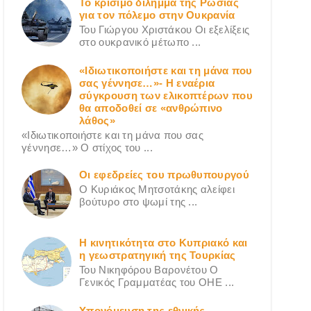
Το κρίσιμο δίλημμα της Ρωσίας
για τον πόλεμο στην Ουκρανία
Του Γιώργου Χριστάκου Οι εξελίξεις
στο ουκρανικό μέτωπο ...
«Ιδιωτικοποιήστε και τη μάνα που
σας γέννησε…»- Η εναέρια
σύγκρουση των ελικοπτέρων που
θα αποδοθεί σε «ανθρώπινο
λάθος»
«Ιδιωτικοποιήστε και τη μάνα που σας
γέννησε…» Ο στίχος του ...
Οι εφεδρείες του πρωθυπουργού
Ο Κυριάκος Μητσοτάκης αλείφει
βούτυρο στο ψωμί της ...
Η κινητικότητα στο Κυπριακό και
η γεωστρατηγική της Τουρκίας
Του Νικηφόρου Βαρονέτου Ο
Γενικός Γραμματέας του ΟΗΕ ...
Υπονόμευση της εθνικής