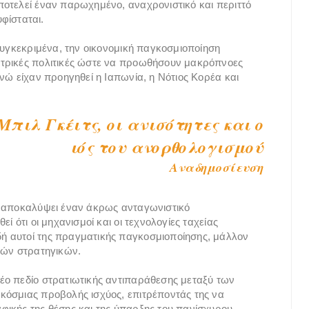
οτελεί έναν παρωχημένο, αναχρονιστικό και περιττό
υφίσταται.
Συγκεκριμένα, την οικονομική παγκοσμιοποίηση
ντρικές πολιτικές ώστε να προωθήσουν μακρόπνοες
νώ είχαν προηγηθεί η Ιαπωνία, η Νότιος Κορέα και
Μπιλ Γκέιτς, οι ανισότητες και ο
ιός του ανορθολογισμού
Αναδημοσίευση
α αποκαλύψει έναν άκρως ανταγωνιστικό
ί ότι οι μηχανισμοί και οι τεχνολογίες ταχείας
ή αυτοί της πραγματικής παγκοσμιοποίησης, μάλλον
κών στρατηγικών.
έο πεδίο στρατιωτικής αντιπαράθεσης μεταξύ των
κόσμιας προβολής ισχύος, επιτρέποντάς της να
φικής της θέσης και της ύπαρξης του πανίσχυρου