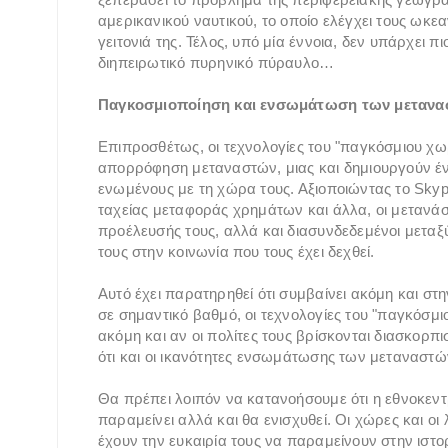
αμερικανικού ναυτικού, το οποίο ελέγχει τους ωκεα
γειτονιά της. Τέλος, υπό μία έννοια, δεν υπάρχει 
διηπειρωτικό πυρηνικό πύραυλο…
Παγκοσμιοποίηση και ενσωμάτωση των μεταν
Επιπροσθέτως, οι τεχνολογίες του "παγκόσμιου χω
απορρόφηση μεταναστών, μιας και δημιουργούν έ
ενωμένους με τη χώρα τους. Αξιοποιώντας το Skyp
ταχείας μεταφοράς χρημάτων και άλλα, οι μετανάσ
προέλευσής τους, αλλά και διασυνδεδεμένοι μετα
τους στην κοινωνία που τους έχει δεχθεί.
Αυτό έχει παρατηρηθεί ότι συμβαίνει ακόμη και στ
σε σημαντικό βαθμό, οι τεχνολογίες του "παγκόσμ
ακόμη και αν οι πολίτες τους βρίσκονται διασκορπ
ότι και οι ικανότητες ενσωμάτωσης των μεταναστώ
Θα πρέπει λοιπόν να κατανοήσουμε ότι η εθνοκεντρ
παραμείνει αλλά και θα ενισχυθεί. Οι χώρες και ο
έχουν την ευκαιρία τους να παραμείνουν στην ιστο