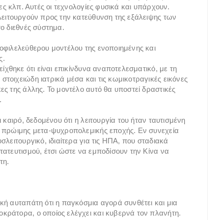
ες κλπ. Αυτές οι τεχνολογίες φυσικά και υπάρχουν.
λειτουργούν προς την κατεύθυνση της εξάλειψης των
ο διεθνές σύστημα.
οφιλελεύθερου μοντέλου της ενοποιημένης και
ς.
ίχθηκε ότι είναι επικίνδυνα αναποτελεσματικό, με τη
τοιχειώδη ιατρικά μέσα και τις κωμικοτραγικές εικόνες
ες της άλλης. Το μοντέλο αυτό θα υποστεί δραστικές
.
 καιρό, δεδομένου ότι η λειτουργία του ήταν ταυτισμένη
ς πρώιμης μετα-ψυχροπολεμικής εποχής. Εν συνεχεία
λειτουργικό, ιδιαίτερα για τις ΗΠΑ, που σταδιακά
τατευτισμού, έτσι ώστε να εμποδίσουν την Κίνα να
τη.
κή αυταπάτη ότι η παγκόσμια αγορά συνθέτει και μια
κράτορα, ο οποίος ελέγχει και κυβερνά τον πλανήτη.