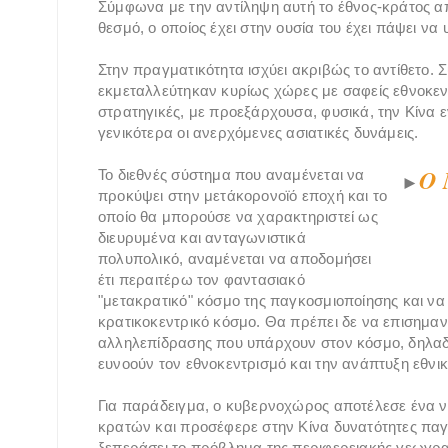
Σύμφωνα με την αντίληψη αυτή το έθνος-κράτος απ
θεσμό, ο οποίος έχει στην ουσία του έχει πάψει να 
Στην πραγματικότητα ισχύει ακριβώς το αντίθετο. 
εκμεταλλεύτηκαν κυρίως χώρες με σαφείς εθνοκε
στρατηγικές, με προεξάρχουσα, φυσικά, την Κίνα ε
γενικότερα οι ανερχόμενες ασιατικές δυνάμεις.
Ο 
Το διεθνές σύστημα που αναμένεται να
►
προκύψει στην μετάκορονοϊό εποχή και το
οποίο θα μπορούσε να χαρακτηριστεί ως
διευρυμένα και ανταγωνιστικά
πολυπολικό, αναμένεται να αποδομήσει
έτι περαιτέρω τον φαντασιακό
"μετακρατικό" κόσμο της παγκοσμιοποίησης και ν
κρατικοκεντρικό κόσμο. Θα πρέπει δε να επισημανθε
αλληλεπίδρασης που υπάρχουν στον κόσμο, δηλαδ
ευνοούν τον εθνοκεντρισμό και την ανάπτυξη εθνι
Για παράδειγμα, ο κυβερνοχώρος αποτέλεσε ένα ν
κρατών και προσέφερε στην Κίνα δυνατότητες παγ
ξεπεράσει το πρόβλημα της περιφερειακής γεωγρα