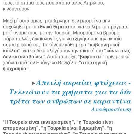
τους, τα σπίτια τους που από το τέλος Απριλίου,
κινδυνεύουν.
Μαζί μ΄ αυτά όμως η κυβέρνηση δεν μπορεί να μην
ασχοληθεί με τα
εθνικά θέματα
και για να λέμε τα πράγματα
με τ΄ όνομα τους, με την Τουρκία. Μπορούμε να βρούμε
πάρα πολλές δικαιολογίες για να εξηγήσουμε την ακραία
συμπεριφορά της. Το κάνουν κάθε μέρα
“κυβερνητικοί
κύκλοι”
, για να δικαιολογήσουν την τακτική του
“κάνω πως
δεν καταλαβαίνω”.
Αυτό που είχε
“βαφτιστεί”
πριν μερικά
χρόνια από τον Ευάγγελο Βενιζέλο,
“στρατηγική
ψυχραιμία”
.
Απειλή ακραίας φτώχειας -
►
Τελειώνουν τα χρήματα για τα δύο
τρίτα των ανθρώπων σε καραντίνα
Αναδημοσίευση
“
Η Τουρκία είναι εκνευρισμένη”, “η Τουρκία είναι
απομονωμένη”, “η Τουρκία είναι θυμωμένη”, “η