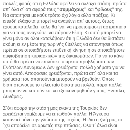
πολλές φορές ότι η Ελλάδα οφείλει να αλλάξει στάση ,πρώτα
απ΄ όλα σ΄ ότι αφορά τους
“συμμάχους”
και
“φίλους”
της.
Να απαιτήσει με κάθε τρόπο όχι λόγια αλλά πράξεις. Κι
επειδή ελάχιστα μπορεί να αναμένει απ΄ αυτούς, όπως
έχουμε καταλάβει, καλό θα ΄ναι να προετοιμαστεί αστραπιαία
για να τους αναγκάσει να πάρουν θέση. Κι αυτό μπορεί να
γίνει μόνο αν όλοι καταλάβουν ότι η Ελλάδα δεν θα διστάσει
ακόμη κι εν μέσω της τωρινής θύελλας να απαντήσει όπως
πρέπει σε οποιαδήποτε επιθετική κίνηση ή σε οποιαδήποτε
αμφισβήτηση κυριαρχικών της δικαιωμάτων. Για να το κάνει
αυτό θα πρέπει να επιλύσει τα άμεσα προβλήματα των
Ενόπλων Δυνάμεων. Δεν χρειάζονται πολλά χρήματα για να
γίνει αυτό. Αποφάσεις χρειάζονται, πρώτα απ΄ όλα και τα
χρήματα που απαιτούνται μπορούν να βρεθούν. Όπως
διαπιστώνουμε το τελευταίο διάστημα πολλά, πάρα πολλά
μπορούν να κοπούν και να εξοικονομηθούν για τις Ένοπλες
Δυνάμεις.
Σ΄ότι αφορά την στάση μας έναντι της Τουρκίας δεν
χρειάζεται νομίζουμε να ειπωθούν πολλά. Η Άγκυρα
κατανοεί μόνο την γλώσσα της ισχύος. Η ίδια η ζωή μας το
΄χει αποδείξει σε αρκετές περιπτώσεις. Όλα τ΄ άλλα είναι