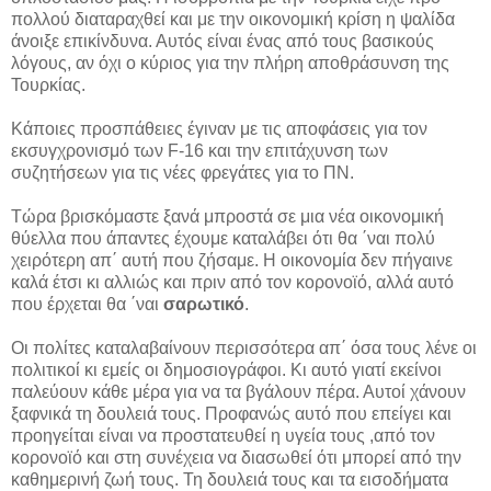
πολλού διαταραχθεί και με την οικονομική κρίση η ψαλίδα
άνοιξε επικίνδυνα. Αυτός είναι ένας από τους βασικούς
λόγους, αν όχι ο κύριος για την πλήρη αποθράσυνση της
Τουρκίας.
Κάποιες προσπάθειες έγιναν με τις αποφάσεις για τον
εκσυγχρονισμό των F-16 και την επιτάχυνση των
συζητήσεων για τις νέες φρεγάτες για το ΠΝ.
Τώρα βρισκόμαστε ξανά μπροστά σε μια νέα οικονομική
θύελλα που άπαντες έχουμε καταλάβει ότι θα ΄ναι πολύ
χειρότερη απ΄ αυτή που ζήσαμε. Η οικονομία δεν πήγαινε
καλά έτσι κι αλλιώς και πριν από τον κορονοϊό, αλλά αυτό
που έρχεται θα ΄ναι
σαρωτικό
.
Οι πολίτες καταλαβαίνουν περισσότερα απ΄ όσα τους λένε οι
πολιτικοί κι εμείς οι δημοσιογράφοι. Κι αυτό γιατί εκείνοι
παλεύουν κάθε μέρα για να τα βγάλουν πέρα. Αυτοί χάνουν
ξαφνικά τη δουλειά τους. Προφανώς αυτό που επείγει και
προηγείται είναι να προστατευθεί η υγεία τους ,από τον
κορονοϊό και στη συνέχεια να διασωθεί ότι μπορεί από την
καθημερινή ζωή τους. Τη δουλειά τους και τα εισοδήματα