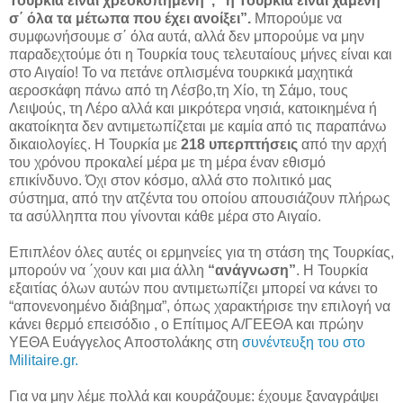
Τουρκία είναι χρεοκοπημένη”, “η Τουρκία είναι χαμένη
σ΄ όλα τα μέτωπα που έχει ανοίξει”.
Μπορούμε να
συμφωνήσουμε σ΄ όλα αυτά, αλλά δεν μπορούμε να μην
παραδεχτούμε ότι η Τουρκία τους τελευταίους μήνες είναι και
στο Αιγαίο! Το να πετάνε οπλισμένα τουρκικά μαχητικά
αεροσκάφη πάνω από τη Λέσβο,τη Χίο, τη Σάμο, τους
Λειψούς, τη Λέρο αλλά και μικρότερα νησιά, κατοικημένα ή
ακατοίκητα δεν αντιμετωπίζεται με καμία από τις παραπάνω
δικαιολογίες. Η Τουρκία με
218 υπερπτήσεις
από την αρχή
του χρόνου προκαλεί μέρα με τη μέρα έναν εθισμό
επικίνδυνο. Όχι στον κόσμο, αλλά στο πολιτικό μας
σύστημα, από την ατζέντα του οποίου απουσιάζουν πλήρως
τα ασύλληπτα που γίνονται κάθε μέρα στο Αιγαίο.
Επιπλέον όλες αυτές οι ερμηνείες για τη στάση της Τουρκίας,
μπορούν να ΄χουν και μια άλλη
“ανάγνωση”
. Η Τουρκία
εξαιτίας όλων αυτών που αντιμετωπίζει μπορεί να κάνει το
“απονενοημένο διάβημα”, όπως χαρακτήρισε την επιλογή να
κάνει θερμό επεισόδιο , ο Επίτιμος Α/ΓΕΕΘΑ και πρώην
ΥΕΘΑ Ευάγγελος Αποστολάκης στη
συνέντευξη του στο
Militaire.gr.
Για να μην λέμε πολλά και κουράζουμε: έχουμε ξαναγράψει