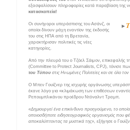
εξασφαλίσουν πληροφορίες κατά παραβίαση της νο
κατασκοπεία!
Τ
Οι συνήγοροι υπεράσπισης του Ασάνζ, οι
►
οποίοι δίνουν μάχη εναντίον της έκδοσής
του στις ΗΠΑ από τη Βρετανία,
χαρακτήρισαν πολιτικές τις νέες
κατηγορίες.
Από την πλευρά του ο Τζόελ Σάιμον, επικεφαλής 
(Committee to Protect Journalists, CPJ), τόνισε π
του Τύπου
στις Ηνωμένες Πολιτείες και σε όλο το
Ο Μπεν Γουίζνερ της ισχυρής οργάνωσης υπεράσπ
έκανε λόγο για «κλιμάκωση των επιθέσεων εναντί
Ρεπουμπλικάνου προέδρου Ντόναλντ Τραμπ.
«Δημιουργεί ένα επικίνδυνο προηγούμενο, το οποίο 
οποιοσδήποτε ειδησεογραφικός οργανισμός που φέ
αποκαλύπτοντας τα μυστικά της»
, εξήγησε ο Γουίζν