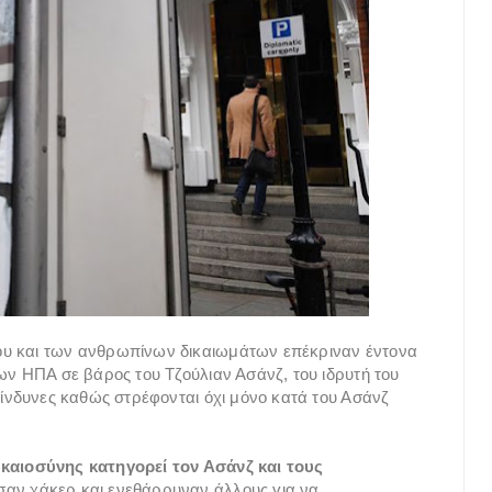
ου και των ανθρωπίνων δικαιωμάτων επέκριναν έντονα
ων ΗΠΑ σε βάρος του Τζούλιαν Ασάνζ, του ιδρυτή του
κίνδυνες καθώς στρέφονται όχι μόνο κατά του Ασάνζ
ικαιοσύνης κατηγορεί τον Ασάνζ και τους
σαν χάκερ και ενεθάρρυναν άλλους για να