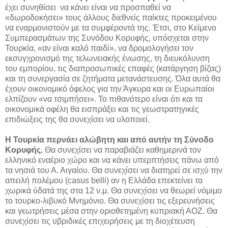
έχει συνηθίσει να κάνει είναι να προσπαθεί να
«δωροδοκήσει» τους άλλους διεθνείς παίκτες προκειμένου
να εναρμονιστούν με τα συμφέροντά της. Έτσι, στο Κείμενο
Συμπερασμάτων της Συνόδου Κορυφής, υπόσχεται στην
Τουρκία, «αν είναι καλό παιδί», να δρομολογήσει τον
εκσυγχρονισμό της τελωνειακής ένωσης, τη διευκόλυνση
του εμπορίου, τις διαπροσωπικές επαφές (κατάργηση βίζας)
και τη συνεργασία σε ζητήματα μετανάστευσης. Όλα αυτά θα
έχουν οικονομικό όφελος για την Άγκυρα και οι Ευρωπαίοι
ελπίζουν «να τσιμπήσει». Το πιθανότερο είναι ότι και τα
οικονομικά οφέλη θα εισπράξει και τις γεωστρατηγικές
επιδιώξεις της θα συνεχίσει να υλοποιεί.
Η Τουρκία περνάει αλώβητη και από αυτήν τη Σύνοδο
Κορυφής.
Θα συνεχίσει να παραβιάζει καθημερινά τον
ελληνικό εναέριο χώρο και να κάνει υπερπτήσεις πάνω από
τα νησιά του Α. Αιγαίου. Θα συνεχίσει να διατηρεί σε ισχύ την
απειλή πολέμου (casus belli) αν η Ελλάδα επεκτείνει τα
χωρικά ύδατά της στα 12 ν.μ. Θα συνεχίσει να θεωρεί νόμιμο
το τουρκο-λιβυκό Μνημόνιο. Θα συνεχίσει τις εξερευνήσεις
και γεωτρήσεις μέσα στην οριοθετημένη κυπριακή ΑΟΖ. Θα
συνεχίσει τις υβριδικές επιχειρήσεις με τη διοχέτευση