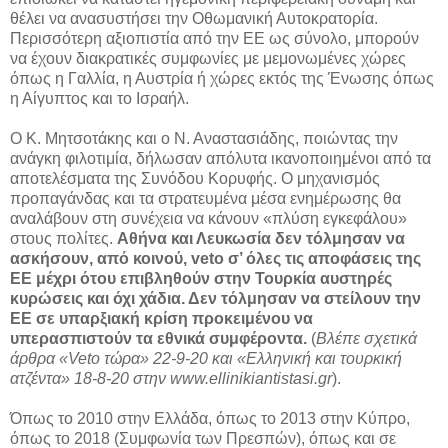
θέλει να ανασυστήσει την Οθωμανική Αυτοκρατορία.
Περισσότερη αξιοπιστία από την ΕΕ ως σύνολο, μπορούν
να έχουν διακρατικές συμφωνίες με μεμονωμένες χώρες
όπως η Γαλλία, η Αυστρία ή χώρες εκτός της Ένωσης όπως
η Αίγυπτος και το Ισραήλ.
Ο Κ. Μητσοτάκης και ο Ν. Αναστασιάδης, ποιώντας την
ανάγκη φιλοτιμία, δήλωσαν απόλυτα ικανοποιημένοι από τα
αποτελέσματα της Συνόδου Κορυφής. Ο μηχανισμός
προπαγάνδας και τα στρατευμένα μέσα ενημέρωσης θα
αναλάβουν στη συνέχεια να κάνουν «πλύση εγκεφάλου»
στους πολίτες.
Αθήνα και Λευκωσία δεν τόλμησαν να
ασκήσουν, από κοινού, veto σ’ όλες τις αποφάσεις της
ΕΕ μέχρι ότου επιβληθούν στην Τουρκία αυστηρές
κυρώσεις και όχι χάδια. Δεν τόλμησαν να στείλουν την
ΕΕ σε υπαρξιακή κρίση προκειμένου να
υπερασπιστούν τα εθνικά συμφέροντα.
(
Βλέπε σχετικά
άρθρα «Veto τώρα» 22-9-20 και «Ελληνική και τουρκική
ατζέντα» 18-8-20 στην www.ellinikiantistasi.gr
).
Όπως το 2010 στην Ελλάδα, όπως το 2013 στην Κύπρο,
όπως το 2018 (Συμφωνία των Πρεσπών), όπως και σε