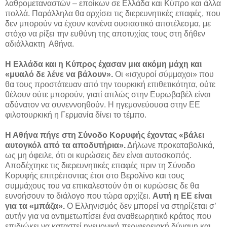
λαθρομεταναστών – εποίκων σε Ελλάδα και Κύπρο και άλλα
πολλά. Παράλληλα θα αρχίσει τις διερευνητικές επαφές, που
δεν μπορούν να έχουν κανένα ουσιαστικό αποτέλεσμα, με
στόχο να ρίξει την ευθύνη της αποτυχίας τους στη δήθεν
αδιάλλακτη Αθήνα.
Η Ελλάδα και η Κύπρος έχασαν μια ακόμη μάχη και
«μυαλό δε λένε να βάλουν».
Οι «ισχυροί σύμμαχοι» που
θα τους προστάτευαν από την τουρκική επιθετικότητα, ούτε
θέλουν ούτε μπορούν, γιατί απλώς στην Ευρωβαβέλ είναι
αδύνατον να συνεννοηθούν. Η ηγεμονεύουσα στην ΕΕ
φιλοτουρκική η Γερμανία δίνει το τέμπο.
Η Αθήνα πήγε στη Σύνοδο Κορυφής έχοντας «βάλει
αυτογκόλ από τα αποδυτήρια».
Δήλωνε προκαταβολικά,
ως μη όφειλε, ότι οι κυρώσεις δεν είναι αυτοσκοπός.
Αποδέχτηκε τις διερευνητικές επαφές πριν τη Σύνοδο
Κορυφής επιτρέποντας έτσι στο Βερολίνο και τους
συμμάχους του να επικαλεστούν ότι οι κυρώσεις δε θα
ευνοήσουν το διάλογο που τώρα αρχίζει.
Αυτή η ΕΕ είναι
για τα «μπάζα».
Ο Ελληνισμός δεν μπορεί να στηρίζεται σ’
αυτήν για να αντιμετωπίσει ένα αναθεωρητικό κράτος που
επιδιώκει να καταστεί ηγεμονική περιφερειακή δύναμη και