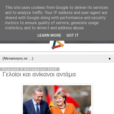
This site uses cookies from Google to deliver its services
and to analyze traffic. Your IP address and user-agent are
shared with Google along with performance and security
metrics to ensure quality of service, generate usage
statistics, and to detect and address abuse.
LEARN MORE
GOT IT
▼
Κυριακή 4 Οκτωβρίου 2020
Γελοίοι και ανίκανοι αντάμα