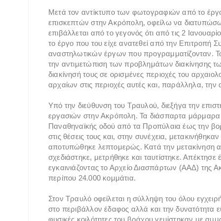
Μετά τον αντίκτυπο των φωτογραφιών από το έργο
επισκεπτών στην Ακρόπολη, οφείλω να διατυπώσω τ
επιβάλλεται από το γεγονός ότι από τις 2 Ιανουαρ
το έργο που του είχε ανατεθεί από την Επιτροπή
αναστηλωτικών έργων που προγραμματίζονταν. Το 
την αντιμετώπιση των προβλημάτων διακίνησης τ
διακίνησή τους σε ορισμένες περιοχές του αρχαιο
αρχαίων στις περιοχές αυτές και, παράλληλα, την
Υπό την διεύθυνση του Τραυλού, διεξήγα την επισ
εργασιών στην Ακρόπολη. Τα διάσπαρτα μάρμαρα 
Παναθηναϊκής οδού από τα Προπύλαια έως την β
στις θέσεις τους και, στην συνέχεια, μετακινήθηκ
αποτυπώθηκε λεπτομερώς. Κατά την μετακίνηση 
σχεδιάστηκε, μετρήθηκε και ταυτίστηκε. Απέκτησε έ
εγκαινιάζοντας το Αρχείο Διασπάρτων (ΑΑΔ) της 
περίπου 24.000 κομμάτια.
Στον Τραυλό οφείλεται η σύλληψη του όλου εγχειρ
στο περιβάλλον έδαφος αλλά και την δυνατότητα ε
φυσικές κοιλότητες του βράχου γεμίστηκαν με αμμο