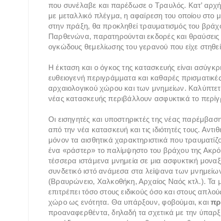
που συνέλαβε και παρέδωσε ο Τραυλός. Κατ’ αρχή
με μεταλλικό πλέγμα, η αφαίρεση του οποίου στο 
στην πράξη, θα προκληθεί τραυματισμός του βράχο
Παρθενώνα, παρατηρούνται εκδορές και θραύσεις
ογκώδους θεμελίωσης του γερανού που είχε στηθεί
Η έκταση και ο όγκος της κατασκευής είναι ασύγκ
ευθειογενή περιγράμματα και καθαρές πρισματικές
αρχαιολογικού χώρου και των μνημείων. Καλύπτεται
νέας κατασκευής περιβάλλουν ασφυκτικά το περίγ
Οι εισηγητές και υποστηρικτές της νέας παρέμβα
από την νέα κατασκευή και τις ιδιότητές τους. Αντι
μόνον τα αισθητικά χαρακτηριστικά που τραυματίζο
ένα «ράστερ» το παλίμψηστο του βράχου της Ακρόπ
τέσσερα ιστάμενα μνημεία σε μια ασφυκτική μονα
συνδετικό ιστό ανάμεσα στα λείψανα των μνημείων
(Βραυρώνειο, Χαλκοθήκη, Αρχαίος Ναός κτλ.). Τα 
επιτρέπει τόσο στους ειδικούς όσο και στους απλο
χώρο ως ενότητα. Θα υπάρξουν, φοβούμαι, και
πρ
προαναφερθέντα, δηλαδή τα σχετικά με την ύπαρξη 