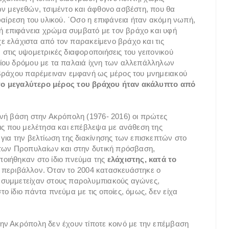
ν μεγεθών, τσιμέντο και άφθονο ασβέστη, που θα
φαίρεση του υλικού. ΄Οσο η επιφάνεια ήταν ακόμη νωπή,
 επιφάνεια χρώμα συμβατό με τον βράχο και υφή
χε ελάχιστα από τον παρακείμενο βράχο και τις
στις υψομετρικές διαφοροποιήσεις του γειτονικού
ίου δρόμου με τα παλαιά ίχνη των αλλεπάλληλων
 βράχου παρέμειναν εμφανή ως μέρος του μνημειακού
το μεγαλύτερο μέρος του βράχου ήταν ακάλυπτο από
νή βάση στην Ακρόπολη (1976- 2016) οι πρώτες
ις που μελέτησα και επέβλεψα με ανάθεση της
για την βελτίωση της διακίνησης των επισκεπτών στο
 των Προπυλαίων και στην δυτική πρόσβαση,
οιήθηκαν στο ίδιο πνεύμα της
ελάχιστης, κατά το
 περιβάλλον. Όταν το 2004 κατασκευάστηκε ο
 συμμετείχαν στους παρολυμπιακούς αγώνες,
 ίδιο πάντα πνεύμα με τις οποίες, όμως, δεν είχα
ην Ακρόπολη δεν έχουν τίποτε κοινό με την επέμβαση