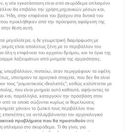
ν, η νέα εγκατάσταση είναι από σκυρόδεμα οπλισμένο
μέλλον θα επιβάλει την χρήση μηχανικών μέσων και,
υ. Ήδη, στην επιφάνεια του βράχου στα δυτικά του
 που προκλήθηκαν από την πρόσφατη αφαίρεση της
 στην θέση αυτή.
ριτα μεγαλύτερα, η δε γεωμετρική διαμόρφωση με
 ακμές είναι απολύτως ξένη με το περιβάλλον του
 όλη η επιφάνεια του αρχαίου δρόμου, και τα όρια της
ραμμα λαξευμάτων από μνημεία της αρχαιότητας.
σης υπερβάλλουν, πιστεύω, όταν περιγράφουν τα οφέλη
θέτως, υποτιμούν τα αρνητικά στοιχεία, που δεν θα είναι
υν τους “ρομαντικούς ιδεαλιστές”, καθώς καλύπτεται με
ολης, που είναι μνημείο αυτό καθαυτό, αφήνοντας τα
ξιά και, παράλληλα, καταργούν την πρόσβαση στον
 από τα οποία σώζονται κυρίως οι θεμελιώσεις
μνημεία χάνουν το ζωτικό τους περιβάλλον που
ύς επισκέπτες να αντιλαμβάνονται τον αρχαιολογικό
ακτικά προβλήματα που θα προστεθούν
στα
οπλισμού στο σκυρόδεμα. Τί θα γίνει, για