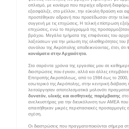
οπλισμό, με κονίαμα που περιείχε αδρανή διαφόρω
εξασφάλιζε, στο μέλλον, την εύκολη θραύση και α
προστέθηκαν αδρανή που προσέδωσαν στην τελική
συγγενή με τις επιχώσεις. Η τελική επίστρωση εξεί
επιχώσεις, ενώ το περίγραμμά της προσαρμοζόταν 
βράχου. Μεγάλα τμήματα της επιφάνειας του αρχα
λαξεύσεων για την μείωση της ολισθηρότητας του
συνόλου της Ακρόπολης αποδεικνύοντας, έτσι, ότι
κονιάματα στην Αρχαιότητα.
Στα σαράντα χρόνια της εργασίας μου σε καθημερι
διαστρώσεις που έγιναν, αλλά και άλλες επεμβάσε
Επιτροπής Ακροπόλεως, από το 1984 έως το 2000, 
εσωτερικό της Ακρόπολης, στην κεντρική διάβαση
λειτούργησαν αποτελεσματικά μολονότι πραγματοπ
δυνατόν, υλικής και αισθητικής παρέμβασης
στο
ανελκυστήρας για την διευκόλυνση των ΑΜΕΑ που
απαιτήθηκαν μικρές περιστασιακές προσαρμογές στο
σχέση.
Οι διαστρώσεις που πραγματοποιούνται σήμερα στ