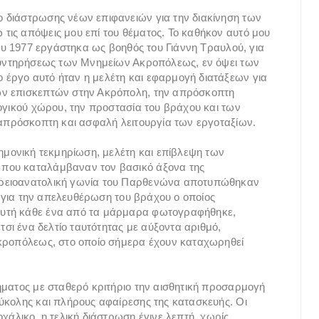
 διάστρωσης νέων επιφανειών για την διακίνηση των
ις απόψεις μου επί του θέματος. Το καθήκον αυτό μου
ίου 1977 εργάστηκα ως βοηθός του Γιάννη Τραυλού, για
 Συντηρήσεως των Μνημείων Ακροπόλεως, εν όψει των
έργο αυτό ήταν η μελέτη και εφαρμογή διατάξεων για
ων επισκεπτών στην Ακρόπολη, την απρόσκοπτη
λογικού χώρου, την προστασία του βράχου και των
 απρόσκοπτη και ασφαλή λειτουργία των εργοταξίων.
τημονική τεκμηρίωση, μελέτη και επίβλεψη των
που καταλάμβαναν τον βασικό άξονα της
ορειοανατολική γωνία του Παρθενώνα αποτυπώθηκαν
αν για την απελευθέρωση του βράχου ο οποίος
αυτή κάθε ένα από τα μάρμαρα φωτογραφήθηκε,
τσι ένα δελτίο ταυτότητας με αύξοντα αριθμό,
Ακροπόλεως, στο οποίο σήμερα έχουν καταχωρηθεί
ήματος με σταθερό κριτήριο την αισθητική προσαρμογή
ύκολης και πλήρους αφαίρεσης της κατασκευής. Οι
χάλικο, η τελική διάστρωση έγινε λεπτή, χωρίς