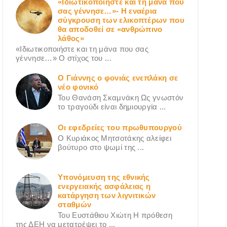
«Ιδιωτικοποιήστε και τη μάνα που
σας γέννησε…»- Η εναέρια
σύγκρουση των ελικοπτέρων που
θα αποδοθεί σε «ανθρώπινο
λάθος»
«Ιδιωτικοποιήστε και τη μάνα που σας
γέννησε…» Ο στίχος του ...
Ο Γιάννης ο φονιάς ενεπλάκη σε
νέο φονικό
Του Θανάση Σκαμνάκη Ως γνωστόν
το τραγούδι είναι δημιουργία ...
Οι εφεδρείες του πρωθυπουργού
Ο Κυριάκος Μητσοτάκης αλείφει
βούτυρο στο ψωμί της ...
Υπονόμευση της εθνικής
ενεργειακής ασφάλειας η
κατάργηση των λιγνιτικών
σταθμών
Του Ευστάθιου Χιώτη Η πρόθεση
της ΔΕΗ να μετατρέψει το ...