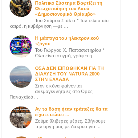
Πολιτικό Σύστημα Βαφτίζει τη
Φτωχοποίηση του Λαού
«Δημοσιονομικό Θρίαμβο»
Του Σπύρου Στάλια * Τον τελευταίο
καιρό, η κυβέρνηση —με ...
Η μάστιγα του ηλεκτρονικού
τζόγου
Του Γιώργου X. Παπασωτηρίου *
Όλα είναι στιγμή, γράφει η ...
ΟΣΑ ΔΕN ΕΙΠΩΘΗΚΑΝ ΓΙΑ ΤΗ
ΔΙΑΛΥΣΗ ΤΟΥ NATURA 2000
ΣΤΗΝ ΕΛΛΑΔΑ
Στην εικόνα φαίνονται
ανεμογεννήτριες στο Όρος
Παναχαϊκό ...
Αν τα δάση ήταν τράπεζες θα τα
είχατε σώσει ...
Ζούμε θλιβερές μέρες. Σβήνουμε
την οργή μας με δάκρυα για ...