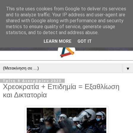
This site uses cookies from Google to deliver its services
and to analyze traffic. Your IP address and user-agent are
shared with Google along with performance and security
metrics to ensure quality of service, generate usage
statistics, and to detect and address abuse.
LEARN MORE
GOT IT
▼
Τρίτη 8 Δεκεμβρίου 2020
Χρεοκρατία + Επιδημία = Εξαθλίωση
και Δικτατορία