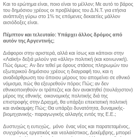
Και το ερώτημα είναι, ποιο είναι το μέλλον; Με αυτό το βάρος
του δημόσιου χρέους οι προβλέψεις του Δ.Ν.Τ. για ετήσια
ανάπτυξη γύρω στο 1% τις επόμενες δεκαετίες μάλλον
αισιόδοξες είναι.
Πέμπτον και τελευταίο: Υπάρχει άλλος δρόμος από
αυτόν της Αργεντινής;
Διάφοροι στην αριστερά, αλλά και ίσως και κάποιοι στην
«Λαϊκή» δεξιά μιλούν για «άλλη» πολιτική (και κοινωνική).
Πώς όμως; Αν δεν τεθεί με όρους στάσεις πληρωμών του
εξωτερικού δημόσιου χρέους η διαγραφή του, και η
αναδιάρθρωση του όποιου μέρους του απομείνει σε εθνικό
νόμισμα, πώς θα εξευρεθούν πόροι; Πώς; αν δεν
εθνικοποιηθούν οι τράπεζες και δεν ανακτηθεί (τουλάχιστον)
μέρος της εθνικής οικονομικής πολιτικής διά της
επιστροφής στην Δραχμή, θα υπάρξει επεκτατική πολιτική
και ανάκαμψη; Πώς; Θα υπάρξει δυνατότητα, δυναμικής-
βιομηχανικής- παραγωγικής αλλαγής εντός της Ε.Ε.;
Δυστυχώς η ευτυχώς, μόνο ένας νέος και παρατεταμένος,
συγχρόνως εργατικός και νεολαιίστικος, Δεκέμβρης, μπορεί