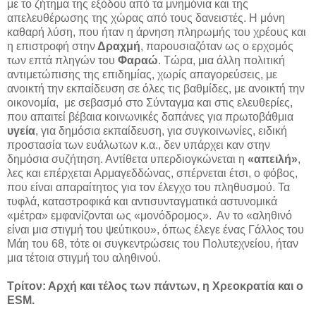
με το ζήτημα της εξόδου από τα μνημόνια και της
απελευθέρωσης της χώρας από τους δανειστές. Η μόνη
καθαρή λύση, που ήταν η άρνηση πληρωμής του χρέους και
η επιστροφή στην
Δραχμή
, παρουσιαζόταν ως ο ερχομός
των επτά πληγών του
Φαραώ
. Τώρα, μια άλλη πολιτική
αντιμετώπισης της επιδημίας, χωρίς απαγορεύσεις, με
ανοικτή την εκπαίδευση σε όλες τις βαθμίδες, με ανοικτή την
οικονομία, με σεβασμό στο Σύνταγμα και στις ελευθερίες,
που απαιτεί βέβαια κοινωνικές δαπάνες για πρωτοβάθμια
υγεία
, για δημόσια εκπαίδευση, για συγκοινωνίες, ειδική
προστασία των ευάλωτων κ.α., δεν υπάρχει καν στην
δημόσια συζήτηση. Αντίθετα υπερδιογκώνεται η
«απειλή»
,
λες και επέρχεται Αρμαγεδδώνας, σπέρνεται έτσι, ο φόβος,
που είναι απαραίτητος για τον έλεγχο του πληθυσμού. Τα
τυφλά, καταστροφικά και αντισυνταγματικά αστυνομικά
«μέτρα» εμφανίζονται ως «μονόδρομος». Αν το «αληθινό
είναι μια στιγμή του ψεύτικου», όπως έλεγε ένας Γάλλος του
Μάη του 68, τότε οι συγκεντρώσεις του Πολυτεχνείου, ήταν
μια τέτοια στιγμή του αληθινού.
Τρίτον: Αρχή και τέλος των πάντων, η Χρεοκρατία και ο
ESM.