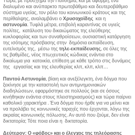
Τώρα, με πρόσχημα την Πανδημία, και με αφορμή, ένα
διαλυμένο και ανύπαρκτο πρωτοβάθμιο και δευτεροβάθμιο
σύστημα υγείας, τον ρόλο του κοινωνικού κράτους και της
περίθαλψης, αναλαμβάνει ο
Χρυσοχοϊδης
και η
αστυνομία
. Τυφλά μέτρα, επιβολή καραντίνας σε υγιείς
πολίτες, κατάλυση του δικαιώματος της ελεύθερης
κυκλοφορίας και των συναθροίσεων, ουσιαστική κατάργηση
της ισότιμης πρόσβασης στην δημόσια εκπαίδευση,
ευτελισμός της, μέσω της
τηλε-εκπαίδευσης
, σε όλες της
τις βαθμίδες, νέος πτωχευτικός κώδικας ενάντια στο
δικαίωμα για κατοικία, επίθεση με κάθε τρόπο στις δυνάμεις
της εργασίας και της ελευθερίας κλπ, κλπ, κλπ…
Παντού Αστυνομία
, βίαιη και ανεξέλεγκτη, ένα δόγμα που
ξεκίνησε με την καταστολή των αντιμνημονιακών
διαδηλώσεων, εφαρμόστηκε σε πολλούς (και σε όσους
κινήθηκαν ενάντια στους πλειστηριασμούς) και τώρα παίρνει
καθολικό χαρακτήρα . Ένα δόγμα που ήρθε για να μείνει και
να προλάβει τις κοινωνικές ταραχές που έρχονται, λόγω της
ακραίας κοινωνικής πόλωσης. Αν αυτό που ζούμε, δεν είναι
δικτατορία; Τότε ποια είναι η δικτατορία.
Δεύτερον: Ο «φόβος» και ο έλεγχος της τηλεόρασης