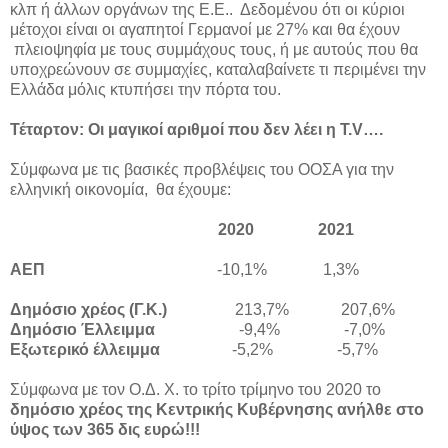
κλπ ή άλλων οργάνων της Ε.Ε.. Δεδομένου ότι οι κύριοι
μέτοχοι είναι οι αγαπητοί Γερμανοί με 27% και θα έχουν
πλειοψηφία με τους συμμάχους τους, ή με αυτούς που θα
υποχρεώνουν σε συμμαχίες, καταλαβαίνετε τι περιμένει την
Ελλάδα μόλις κτυπήσει την πόρτα του.
Τέταρτον: Οι μαγικοί αριθμοί που δεν λέει η T.V….
Σύμφωνα με τις βασικές προβλέψεις του ΟΟΣΑ για την
ελληνική οικονομία, θα έχουμε:
2020 2021
ΑΕΠ
-10,1% 1,3%
Δημόσιο χρέος (Γ.Κ.)
213,7% 207,6%
Δημόσιο Έλλειμμα
-9,4% -7,0%
Εξωτερικό έλλειμμα
-5,2% -5,7%
Σύμφωνα με τον Ο.Δ. Χ. το τρίτο τρίμηνο του 2020 το
δημόσιο χρέος της Κεντρικής Κυβέρνησης ανήλθε στο
ύψος των 365 δις ευρώ!!!