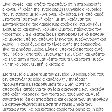
Είναι σαφές (και) από τα παραπάνω ότι η υπερδεκαετής
οικονομική κρίση της (εντός ευρώ) ελληνικής οικονομίας
που ενισχύεται με τα «υγειονομικά» μέτρα, έχει από καιρό
μετατραπεί σε πολιτική κρίση, με την κατάλυση του
Συντάγματος και της Λαϊκής Κυριαρχίας και σχεδόν κάθε
ελευθερίας και κοινωνικού δικαιώματος, παίρνοντας τον
χαρακτήρα μια
δικτατορίας με κοινοβουλευτικό μανδύα
και μάλιστα υπό τον απόλυτο έλεγχο του ευρώ-αντλαντικού
Άξονα. Η αρχή όμως και το τέλος αυτής της δοκιμασίας,
είναι το Δημόσιο Χρέος. Είναι οι υποχρεώσεις προς αυτό,
που «αύριο» απαιτούν μεγαλύτερη εξαθλίωση και λιτότητα
και είναι αυτή η πραγματικότητα που τελικά απαιτεί ευρώ-
κίνητη κοινοβουλευτική δικτατορία.
Στο τελευταίο
Eurogroup
την Δευτέρα 30 Νοεμβρίου, που
δεν απασχόλησε βέβαια καθόλου την τηλεόραση,
προβλέπεται η
μεταρρύθμιση του ESM
, ώστε να
αποφασίζει
αυτός για τα σχέδια διάσωσης
των
κρατών
από κρίση χρέους και των τραπεζών τους φυσικά. Αυτό
συνεπάγεται ότι
οι αποφάσεις και οι όροι των μνημονίων
θα αποφασίζονται με βάση την πλειοψηφία των
μετόχων του
, και όχι κάποιας αρχής πλειοψηφίας, ή βέτο