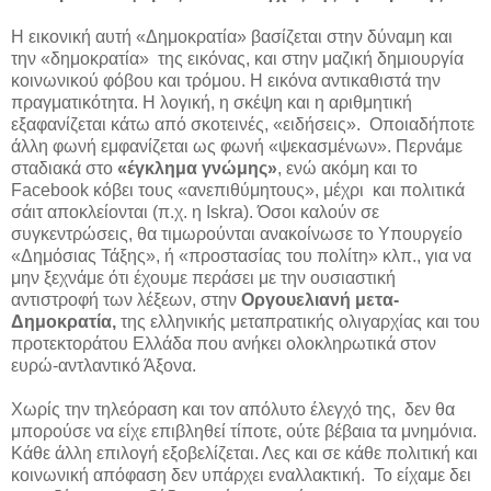
Η εικονική αυτή «Δημοκρατία» βασίζεται στην δύναμη και
την «δημοκρατία» της εικόνας, και στην μαζική δημιουργία
κοινωνικού φόβου και τρόμου. Η εικόνα αντικαθιστά την
πραγματικότητα. Η λογική, η σκέψη και η αριθμητική
εξαφανίζεται κάτω από σκοτεινές, «ειδήσεις». Οποιαδήποτε
άλλη φωνή εμφανίζεται ως φωνή «ψεκασμένων». Περνάμε
σταδιακά στο
«έγκλημα γνώμης»
, ενώ ακόμη και το
Facebook κόβει τους «ανεπιθύμητους», μέχρι και πολιτικά
σάιτ αποκλείονται (π.χ. η Iskra). Όσοι καλούν σε
συγκεντρώσεις, θα τιμωρούνται ανακοίνωσε το Υπουργείο
«Δημόσιας Τάξης», ή «προστασίας του πολίτη» κλπ., για να
μην ξεχνάμε ότι έχουμε περάσει με την ουσιαστική
αντιστροφή των λέξεων, στην
Οργουελιανή μετα-
Δημοκρατία,
της ελληνικής μεταπρατικής ολιγαρχίας και του
προτεκτοράτου Ελλάδα που ανήκει ολοκληρωτικά στον
ευρώ-αντλαντικό Άξονα.
Χωρίς την τηλεόραση και τον απόλυτο έλεγχό της, δεν θα
μπορούσε να είχε επιβληθεί τίποτε, ούτε βέβαια τα μνημόνια.
Κάθε άλλη επιλογή εξοβελίζεται. Λες και σε κάθε πολιτική και
κοινωνική απόφαση δεν υπάρχει εναλλακτική. Το είχαμε δει