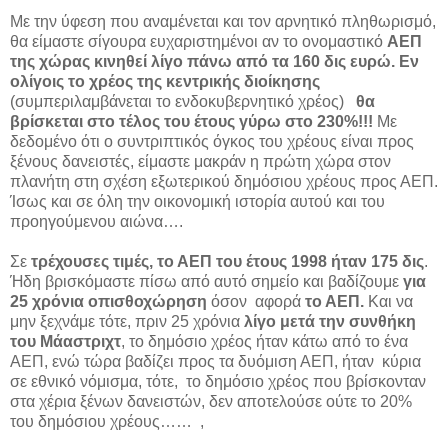
Με την ύφεση που αναμένεται και τον αρνητικό πληθωρισμό,
θα είμαστε σίγουρα ευχαριστημένοι αν το ονομαστικό
ΑΕΠ
της χώρας κινηθεί λίγο πάνω από τα 160 δις ευρώ. Εν
ολίγοις το χρέος της κεντρικής διοίκησης
(συμπεριλαμβάνεται το ενδοκυβερνητικό χρέος)
θα
βρίσκεται στο τέλος του έτους γύρω στο 230%!!!
Με
δεδομένο ότι ο συντριπτικός όγκος του χρέους είναι προς
ξένους δανειστές, είμαστε μακράν η πρώτη χώρα στον
πλανήτη στη σχέση εξωτερικού δημόσιου χρέους προς ΑΕΠ.
Ίσως και σε όλη την οικονομική ιστορία αυτού και του
προηγούμενου αιώνα….
Σε
τρέχουσες τιμές, το ΑΕΠ του έτους 1998 ήταν 175 δις
.
Ήδη βρισκόμαστε πίσω από αυτό σημείο και βαδίζουμε
για
25 χρόνια οπισθοχώρηση
όσον αφορά
το ΑΕΠ.
Και να
μην ξεχνάμε τότε, πριν 25 χρόνια
λίγο μετά την συνθήκη
του Μάαστριχτ
, το δημόσιο χρέος ήταν κάτω από το ένα
ΑΕΠ, ενώ τώρα βαδίζει προς τα δυόμιση ΑΕΠ, ήταν κύρια
σε εθνικό νόμισμα, τότε, το δημόσιο χρέος που βρίσκονταν
στα χέρια ξένων δανειστών, δεν αποτελούσε ούτε το 20%
του δημόσιου χρέους…… ,