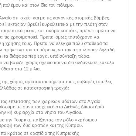
 πολέμου και στον ίδιο τον πόλεμο.
αίο ότι ισχύει και με τις κανονικές ατομικές βόμβες.
οιεί, εκτός αν βρεθεί κυριολεκτικά με την πλάτη στον
αποτρεπτικά μέσα, και, ακόμα και τότε, πρέπει πρώτα να
να τις χρησιμοποιεί. Πρέπει όμως ταυτόχρονα να
ιλή χρήσης τους. Πρέπει να ελέγχει πολύ σταθερά τα
ην αφήνει να του το πάρουν, να τον αφοπλίσουν δηλαδή,
και τα διάφορα περίεργα, υπό σύνταξη τώρα,
 να βαδίζει χωρίς σχέδιο και να διακινδυνεύσει εύκολα
 ύδατα στα 12 μίλια.
εις της χώρας υφίστανται σήμερα τρεις σοβαρές απειλές
λλάδας σε καταστροφική τροχιά:
ατος επέκτασης των χωρικών υδάτων στο Αιγαίο
ρίσουμε με συνυποσχετικό στο Διεθνές Δικαστήριο
ηνική κυριαρχία στα νησιά του Αιγαίου.
ε την Τουρκία, παίζοντας τον ρόλο «χρήσιμου
στροφή των δύο κρατών και της Κύπρου.
πό κράτος σε κρατίδιο της Κυπριακής