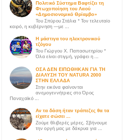
Πολιτικό Σύστημα Βαφτίζει τη
Φτωχοποίηση του Λαού
«Δημοσιονομικό Θρίαμβο»
Του Σπύρου Στάλια * Τον τελευταίο
καιρό, η κυβέρνηση —με ...
Η μάστιγα του ηλεκτρονικού
τζόγου
Του Γιώργου X. Παπασωτηρίου *
Όλα είναι στιγμή, γράφει η ...
ΟΣΑ ΔΕN ΕΙΠΩΘΗΚΑΝ ΓΙΑ ΤΗ
ΔΙΑΛΥΣΗ ΤΟΥ NATURA 2000
ΣΤΗΝ ΕΛΛΑΔΑ
Στην εικόνα φαίνονται
ανεμογεννήτριες στο Όρος
Παναχαϊκό ...
Αν τα δάση ήταν τράπεζες θα τα
είχατε σώσει ...
Ζούμε θλιβερές μέρες. Σβήνουμε
την οργή μας με δάκρυα για ...