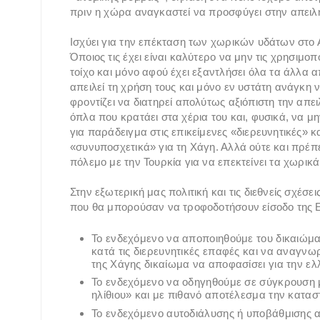
πριν η χώρα αναγκαστεί να προσφύγει στην απειλή
Ισχύει για την επέκταση των χωρικών υδάτων στο Αιγ
Όποιος τις έχει είναι καλύτερο να μην τις χρησιμοπ
τοίχο και μόνο αφού έχει εξαντλήσει όλα τα άλλα 
απειλεί τη χρήση τους και μόνο εν υστάτη ανάγκη 
φροντίζει να διατηρεί απολύτως αξιόπιστη την απε
όπλα που κρατάει στα χέρια του και, φυσικά, να μ
για παράδειγμα στις επικείμενες «διερευνητικές» 
«συνυποσχετικά» για τη Χάγη. Αλλά ούτε και πρέπει
πόλεμο με την Τουρκία για να επεκτείνει τα χωρικά
Στην εξωτερική μας πολιτική και τις διεθνείς σχέσ
που θα μπορούσαν να τροφοδοτήσουν είσοδο της Ε
Το ενδεχόμενο να αποποιηθούμε του δικαιώμ
κατά τις διερευνητικές επαφές και να αναγνω
της Χάγης δικαίωμα να αποφασίσει για την ελλ
Το ενδεχόμενο να οδηγηθούμε σε σύγκρουση μ
ηλίθιου» και με πιθανό αποτέλεσμα την κατα
Το ενδεχόμενο αυτοδιάλυσης ή υποβάθμισης α