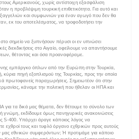
τους Αμερικανούς, χωρίς αντίστοιχη εξασφάλιση
αν η προβλέψιμη τουρκική επιθετικότητα. Για αυτό και
 εξαγγελιών και συμφωνιών για έναν αγωγό που δεν θα
ήταν, εκ του αποτελέσματος, να τροφοδοτήσει την
στο σημείο να ξυπνήσουν πέρυσι οι εν υπνώσει
κές διεκδικήσεις στο Αιγαίο, οφείλουμε να απαντήσουμε
σεων, θέτοντας και όσα προαναφέραμε.
ίφνης εμπάργκο όπλων από την Ευρώπη στην Τουρκία,
, κύρια πηγή εξοπλισμού της Τουρκίας, προς την οποία
ρικά πρωτοφανείς παραχωρήσεις. Σημειωτέον ότι στην
ερμανίας, κάναμε την πολιτική που ήθελαν οι ΗΠΑ και
Α για τα δικά μας θέματα, δεν θέτουμε το σύνολο των
ινή γνώμη, εκδίδουμε όμως πανηγυρικές ανακοινώσεις
υς S-400. Υπάρχει άραγε κάποιος λόγος να
στε εχθροί τους και τυφλό όργανο εχθρικών προς αυτούς
ν μας εθνικών συμφερόντων; Ή προτιμάμε για κάποιο