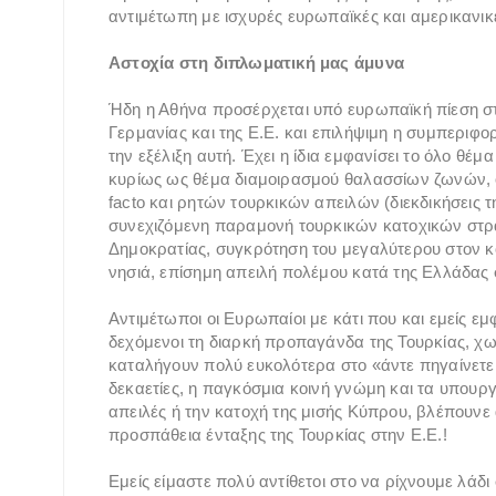
αντιμέτωπη με ισχυρές ευρωπαϊκές και αμερικανικέ
Αστοχία στη διπλωματική μας άμυνα
Ήδη η Αθήνα προσέρχεται υπό ευρωπαϊκή πίεση στις
Γερμανίας και της Ε.Ε. και επιλήψιμη η συμπεριφορ
την εξέλιξη αυτή. Έχει η ίδια εμφανίσει το όλο θέ
κυρίως ως θέμα διαμοιρασμού θαλασσίων ζωνών, 
facto και ρητών τουρκικών απειλών (διεκδικήσεις 
συνεχιζόμενη παραμονή τουρκικών κατοχικών στρ
Δημοκρατίας, συγκρότηση του μεγαλύτερου στον κ
νησιά, επίσημη απειλή πολέμου κατά της Ελλάδας 
Αντιμέτωποι οι Ευρωπαίοι με κάτι που και εμείς ε
δεχόμενοι τη διαρκή προπαγάνδα της Τουρκίας, χωρ
καταλήγουν πολύ ευκολότερα στο «άντε πηγαίνετε ν
δεκαετίες, η παγκόσμια κοινή γνώμη και τα υπουργ
απειλές ή την κατοχή της μισής Κύπρου, βλέπουνε
προσπάθεια ένταξης της Τουρκίας στην Ε.Ε.!
Εμείς είμαστε πολύ αντίθετοι στο να ρίχνουμε λάδι