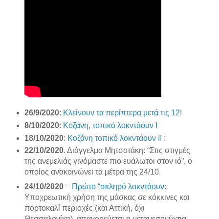
26/9/2020
:
Κλείνουν τα περίπτερα μετά τις 12
!
8/10/2020
:
Κοζάνη, τοπικό λοκντάουν Ι
18/10/2020
:
Κοζάνη τοπικό λοκντάουν ΙΙ
:
22/10/2020
. Διάγγελμα Μητσοτάκη: “Στις στιγμές
της ανεμελιάς γινόμαστε πιο ευάλωτοι στον ιό”, ο
οποίος ανακοινώνει τα μέτρα της 24/10.
24/10/2020
–
Πρώτο “σκληρό λοκντάουν
:
Υποχρεωτική χρήση της μάσκας σε κόκκινες και
πορτοκαλί περιοχές (και Αττική, όχι
Θεσσαλονίκη), απαγορεύεται η μεταμεσονύχτια