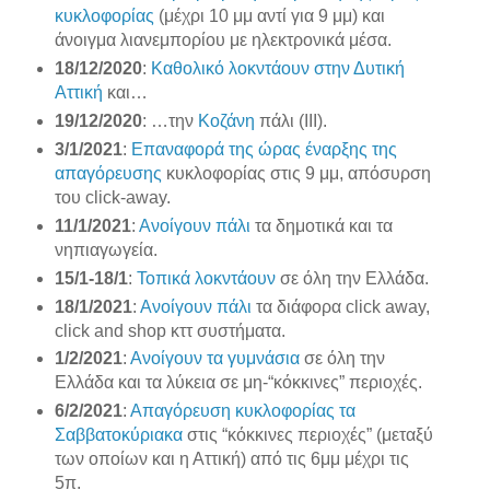
κυκλοφορίας
(μέχρι 10 μμ αντί για 9 μμ) και
άνοιγμα λιανεμπορίου με ηλεκτρονικά μέσα.
18/12/2020
:
Καθολικό λοκντάουν στην Δυτική
Αττική
και…
19/12/2020
: …την
Κοζάνη
πάλι (ΙΙΙ).
3/1/2021
:
Επαναφορά της ώρας έναρξης της
απαγόρευσης
κυκλοφορίας στις 9 μμ, απόσυρση
του click-away.
11/1/2021
:
Ανοίγουν πάλι
τα δημοτικά και τα
νηπιαγωγεία.
15/1-18/1
:
Τοπικά λοκντάουν
σε όλη την Ελλάδα.
18/1/2021
:
Ανοίγουν πάλι
τα διάφορα click away,
click and shop κττ συστήματα.
1/2/2021
:
Ανοίγουν τα γυμνάσια
σε όλη την
Ελλάδα και τα λύκεια σε μη-“κόκκινες” περιοχές.
6/2/2021
:
Απαγόρευση κυκλοφορίας τα
Σαββατοκύριακα
στις “κόκκινες περιοχές” (μεταξύ
των οποίων και η Αττική) από τις 6μμ μέχρι τις
5π.