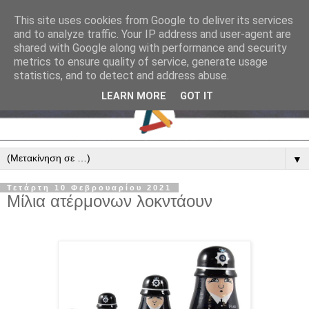
This site uses cookies from Google to deliver its services
and to analyze traffic. Your IP address and user-agent are
shared with Google along with performance and security
metrics to ensure quality of service, generate usage
statistics, and to detect and address abuse.
LEARN MORE
GOT IT
▼
Τετάρτη 10 Φεβρουαρίου 2021
Μίλια ατέρμονων λοκντάουν