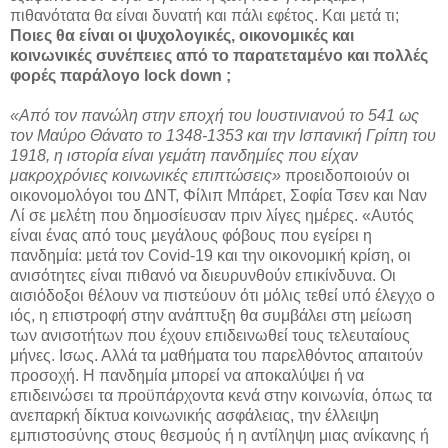
πιθανότατα θα είναι δυνατή και πάλι εφέτος. Και μετά τι;
Ποιες θα είναι οι ψυχολογικές, οικονομικές και
κοινωνικές συνέπειες από το παρατεταμένο και πολλές
φορές παράλογο lock down ;
«Από τον πανώλη στην εποχή του Ιουστινιανού το 541 ως
τον Μαύρο Θάνατο το 1348-1353 και την Ισπανική Γρίπη του
1918, η ιστορία είναι γεμάτη πανδημίες που είχαν
μακροχρόνιες κοινωνικές επιπτώσεις»
προειδοποιούν οι
οικονομολόγοι του ΔΝΤ, Φίλιπ Μπάρετ, Σοφία Τσεν και Ναν
Λί σε μελέτη που δημοσίευσαν πριν λίγες ημέρες. «Αυτός
είναι ένας από τους μεγάλους φόβους που εγείρει η
πανδημία: μετά τον Covid-19 και την οικονομική κρίση, οι
ανισότητες είναι πιθανό να διευρυνθούν επικίνδυνα. Οι
αισιόδοξοι θέλουν να πιστεύουν ότι μόλις τεθεί υπό έλεγχο ο
ιός, η επιστροφή στην ανάπτυξη θα συμβάλει στη μείωση
των ανισοτήτων που έχουν επιδεινωθεί τους τελευταίους
μήνες. Ισως. Αλλά τα μαθήματα του παρελθόντος απαιτούν
προσοχή. Η πανδημία μπορεί να αποκαλύψει ή να
επιδεινώσει τα προϋπάρχοντα κενά στην κοινωνία, όπως τα
ανεπαρκή δίκτυα κοινωνικής ασφάλειας, την έλλειψη
εμπιστοσύνης στους θεσμούς ή η αντίληψη μιας ανίκανης ή