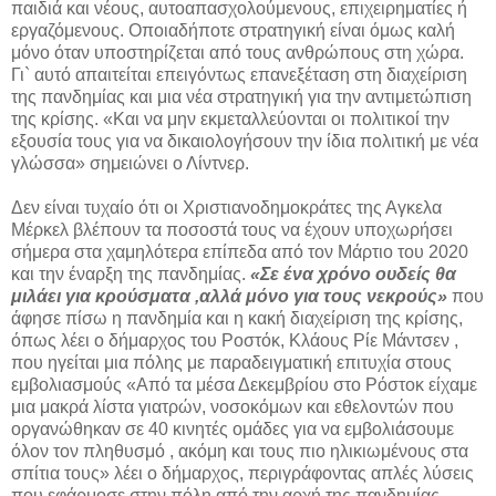
παιδιά και νέους, αυτοαπασχολούμενους, επιχειρηματίες ή
εργαζόμενους. Οποιαδήποτε στρατηγική είναι όμως καλή
μόνο όταν υποστηρίζεται από τους ανθρώπους στη χώρα.
Γι` αυτό απαιτείται επειγόντως επανεξέταση στη διαχείριση
της πανδημίας και μια νέα στρατηγική για την αντιμετώπιση
της κρίσης. «Και να μην εκμεταλλεύονται οι πολιτικοί την
εξουσία τους για να δικαιολογήσουν την ίδια πολιτική με νέα
γλώσσα» σημειώνει ο Λίντνερ.
Δεν είναι τυχαίο ότι οι Χριστιανοδημοκράτες της Αγκελα
Μέρκελ βλέπουν τα ποσοστά τους να έχουν υποχωρήσει
σήμερα στα χαμηλότερα επίπεδα από τον Μάρτιο του 2020
και την έναρξη της πανδημίας.
«Σε ένα χρόνο ουδείς θα
μιλάει για κρούσματα ,αλλά μόνο για τους νεκρούς»
που
άφησε πίσω η πανδημία και η κακή διαχείριση της κρίσης,
όπως λέει ο δήμαρχος του Ροστόκ, Κλάους Ρίε Μάντσεν ,
που ηγείται μια πόλης με παραδειγματική επιτυχία στους
εμβολιασμούς «Από τα μέσα Δεκεμβρίου στο Ρόστοκ είχαμε
μια μακρά λίστα γιατρών, νοσοκόμων και εθελοντών που
οργανώθηκαν σε 40 κινητές ομάδες για να εμβολιάσουμε
όλον τον πληθυσμό , ακόμη και τους πιο ηλικιωμένους στα
σπίτια τους» λέει ο δήμαρχος, περιγράφοντας απλές λύσεις
που εφάρμοσε στην πόλη από την αρχή της πανδημίας.