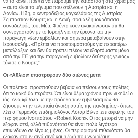
να το κάνει, πρέπει να πάρουμε την κατάσταση στα χέρια μας
– αυτό είναι το μήνυμα που στέλνουν η Αυστρία και η
Δανία». Ηδη, ο κεντροδεξιός καγκελάριος της Αυστρίας
Σεμπάστιαν Κουρτς και η Δανή ,σοσιαλδημοκράτισσα
συνάδελφός του, Μέτε Φρέντρικσεν ανακοίνωσαν ότι θα
συνεργαστούν με το Ισραήλ για την έρευνα και την
παραγωγή νέων εμβολίων και σήμερα μεταβαίνουν στην
Ιερουσαλήμ. «Πρέπει να προετοιμαστούμε για περαιτέρω
μεταλλάξεις και δεν θα πρέπει πλέον να εξαρτόμαστε μόνο
από την ΕΕ για την παραγωγή εμβολίων δεύτερης γενιάς»
τόνισε ο Κουρτς”.
Οι «Αθλιοι» επιστρέφουν δύο αιώνες μετά
Οι πολιτικοί προσπαθούν βέβαια να πείσουν τους πολίτες
ότι το κακό θα περάσει. Ότι είναι θέμα χρόνου πριν νικηθεί ο
ιός. Αναμφίβολα με την πρόοδο των εμβολιασμών θα
ζήσουμε «την τελευταία άνοιξη αυτής της πανδημίας» όπως
λέει ο Γερμανός επιδημιολόγος Λόταρ Βίλερ ,επικεφαλής του
περίφημου Ινστιτούτου «Robert Koch». Ο ιός μπορεί να μην
εξαφανιστεί, αλλά πιθανότατα θα είναι πολύ λιγότερο
επικίνδυνο σε λίγους μήνες. Οι περιορισμοί πιθανότατα θα
εξαφανιστούν σιγά-σιγά και η ζωή που γνωρίζαμε ,