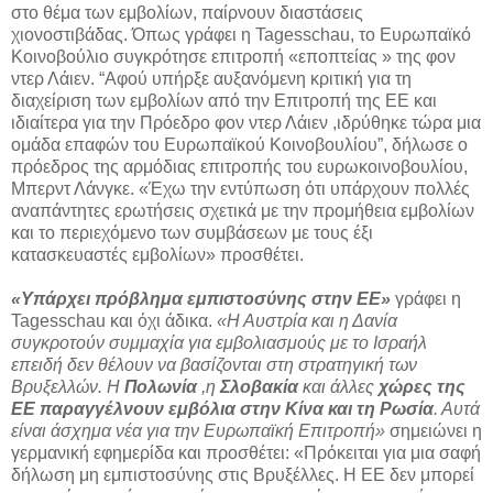
στο θέμα των εμβολίων, παίρνουν διαστάσεις
χιονοστιβάδας. Όπως γράφει η Tagesschau, το Ευρωπαϊκό
Κοινοβούλιο συγκρότησε επιτροπή «εποπτείας » της φον
ντερ Λάιεν. “Αφού υπήρξε αυξανόμενη κριτική για τη
διαχείριση των εμβολίων από την Επιτροπή της ΕΕ και
ιδιαίτερα για την Πρόεδρο φον ντερ Λάιεν ,ιδρύθηκε τώρα μια
ομάδα επαφών του Ευρωπαϊκού Κοινοβουλίου”, δήλωσε ο
πρόεδρος της αρμόδιας επιτροπής του ευρωκοινοβουλίου,
Μπερντ Λάνγκε. «Έχω την εντύπωση ότι υπάρχουν πολλές
αναπάντητες ερωτήσεις σχετικά με την προμήθεια εμβολίων
και το περιεχόμενο των συμβάσεων με τους έξι
κατασκευαστές εμβολίων» προσθέτει.
«Υπάρχει πρόβλημα εμπιστοσύνης στην ΕΕ»
γράφει η
Tagesschau και όχι άδικα.
«Η Αυστρία και η Δανία
συγκροτούν συμμαχία για εμβολιασμούς με το Ισραήλ
επειδή δεν θέλουν να βασίζονται στη στρατηγική των
Βρυξελλών. Η
Πολωνία
,η
Σλοβακία
και άλλες
χώρες της
ΕΕ παραγγέλνουν εμβόλια στην Κίνα και τη Ρωσία
. Αυτά
είναι άσχημα νέα για την Ευρωπαϊκή Επιτροπή»
σημειώνει η
γερμανική εφημερίδα και προσθέτει: «Πρόκειται για μια σαφή
δήλωση μη εμπιστοσύνης στις Βρυξέλλες. Η ΕΕ δεν μπορεί