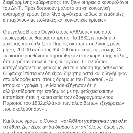
διεφθαρμένης κυβέρνησης» τονίζουν οι τρεις οικονομολόγοι
του ΔΝΤ . Προειδοποιούν μάλιστα ότι «η κοινωνική
αναταραχή εμφανίζεται λίγο αργότερα, καθώς οι επιδημίες
επιταχύνουν τις πολιτικές και κοινωνικές κρίσεις» .
Ο μεγάλος Βίκτορ Ουγκό στους «Αθλίους» του αυτό
περιέγραψε με θαυμαστό τρόπο: Το 1832, η πανδημία
χολέρας που έπληξε το Παρίσι, σκότωσε σε λίγους μόνο
μήνες 20.000 από τους 650.000 κατοίκους της πόλης. Οι
περισσότεροι θάνατοι σημειώθηκαν στην καρδιά της πόλης,
όπου ζούσαν πολλοί φτωχοί εργάτες. Οι πλούσιοι
κατηγόρησαν τους φτωχούς για τη διάδοση της ασθένειας.
Οι φτωχοί πίστευαν ότι είχαν δηλητηριαστεί και οδηγήθηκαν
στα οδοφράγματα ,στους δρόμους του Παρισιού. «Οι
ιστορικοί- γράφει η Le Monde-εξήγησαν ότι η
αλληλεπίδραση της επιδημίας με την φτώχεια και την
καταπίεση ήταν η κύρια αιτία των οδοφραγμάτων του
Παρισιού του 1832,αλλά και των αλυσιδωτών εξεγέρσεων
που ακολούθησαν»…
Και όπως γράφει ο Ουγκό ,
«
οι Άθλιοι γράφτηκαν για όλα
τα έθνη
. Δεν ξέρω αν θα διαβαστούν απ’ όλους, όμως εγώ
για όλους τούς έγραψα… Σταμάτησε τότε στη μέση η