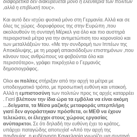
διαφορετικά δεν διακυβεύεται μόνο η ελευθερία των πολιτών
,αλλά η επιβίωσή τους»
.
Και αυτό δεν ισχύει φυσικά μόνο στη Γερμανία. Αλλά και σε
όλες τις χώρες -δορυφόρους της στην Ευρώπη ,που
ακολουθούν τη συνταγή Μέρκελ για όλο και πιο αυστηρά
περιοριστικά μέτρα για την αντιμετώπιση του κορονοϊού και
των μεταλλάξεών του. «Με την συνδρομή των Ιππέων της
Αποκάλυψης, με τη μορφή απαισιόδοξων επιστημόνων ,που
κάνουν τους ανθρώπους να φοβούνται όλο και
περισσότερο», γράφει πικρόχολα ο Γερμανός
δημοσιογράφος.
Ολοι
οι πολίτες
στήριξαν από την αρχή τα μέτρα με
υποδειγματικό τρόπο, με προσωπική ευθύνη και υπακοή.
Αλλά η
εμπιστοσύνη
των πολιτών προς τις αρχές καταρρέει
. Γιατί
βλέπουν την ίδια ώρα τα εμβόλια να είναι ακόμη
…δείγματα, τα Μέσα μαζικής μεταφοράς υπερπλήρη
γιατί δεν αγοράστηκαν πρόσθετα, οι ΜΕΘ να έχουν
τελειώσει, οι έλεγχοι στους χώρους εργασίας
ανύπαρκτοι.
Σε ότι δηλαδή την ευθύνη έχει το κράτος,
υπάρχει παταγώδης αποτυχία! «Από την αρχή της
πανδημίας, η κυβέρνηση Καγκελαρία γνωρίζει μια συνταγή