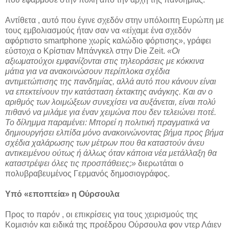
Αντίθετα , αυτό που έγινε σχεδόν στην υπόλοιπη Ευρώπη με
τους εμβολιασμούς ήταν σαν να «είχαμε ένα σχεδόν
αφόρτιστο smartphone χωρίς καλώδιο φόρτισης», γράφει
εύστοχα ο Κρίστιαν Μπάνγκελ στην Die Zeit.
«Οι
αξιωματούχοι εμφανίζονται στις τηλεοράσεις με κόκκινα
μάτια για να ανακοινώσουν περίπλοκα σχέδια
αντιμετώπισης της πανδημίας, αλλά αυτό που κάνουν είναι
να επεκτείνουν την κατάσταση έκτακτης ανάγκης. Και αν ο
αριθμός των λοιμώξεων συνεχίσει να αυξάνεται, είναι πολύ
πιθανό να μιλάμε για έναν χειμώνα που δεν τελειώνει ποτέ.
Το δίλημμα παραμένει: Μπορεί η πολιτική πραγματικά να
δημιουργήσει ελπίδα μόνο ανακοινώνοντας βήμα προς βήμα
σχέδια χαλάρωσης των μέτρων που θα καταστούν άνευ
αντικειμένου ούτως ή άλλως όταν κάποια νέα μετάλλαξη θα
καταστρέψει όλες τις προσπάθειες;»
διερωτάται ο
πολυβραβευμένος Γερμανός δημοσιογράφος.
Υπό «εποπτεία» η Ούρσουλα
Προς το παρόν , οι επικρίσεις για τους χειρισμούς της
Κομισιόν και ειδικά της προέδρου Ούρσουλα φον ντερ Λάιεν