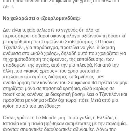
αυστηρού κανόνα του Συμφώνου για χρέος στο 60% του
ΑΕΠ.
Να χαλαρώσει ο «ζουρλομανδύας»
Δεν είναι τυχαίο άλλωστε το γεγονός ότι όλο και
περισσότεροι σοβαροί οικονομολόγοι αξιώνουν τη δραστική
μεταρρύθμιση του Συμφώνου Σταθερότητας .Ο Πάολο
Τζεντιλόνι, για παράδειγμα, προτείνει να γίνει διάκριση
ανάμεσα στο «καλό χρέος», δηλαδή αυτό που χρειάζεται για
τη χρηματοδότηση της έρευνας, της εκπαίδευσης, των
υποδομών, της υγείας, από την μία πλευρά. Και από την
άλλη ,του «κακού χρέους» που χρησιμοποιείται
«πελατειακά» από τις διάφορες κυβερνήσεις . «Η
αναθεώρηση των κανόνων του Συμφώνου θα πρέπει να μην
στηρίζεται μόνο σε ποσοτικά κριτήρια, αλλά κυρίως σε
ποιοτικούς κανόνες με διακριτική βάση» λέει ο Τζεντιλόνι και
προσθέτει με νόημα :«Εάν όχι τώρα, πότε; Μετά από μια
κρίση αυτού του μεγέθους;»
Όπως γράφει η Le Monde , «η Πορτογαλία, η Ελλάδα, η
Ισπανία και η Ιταλία βρέθηκαν αντιμέτωπες με την πανδημία.
έχοντας σημαντικές διαρθρωτικές αδυναμίες. Λόγω της