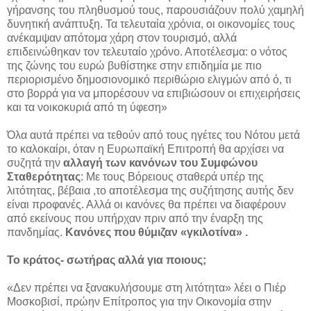
γήρανσης του πληθυσμού τους, παρουσιάζουν πολύ χαμηλή
δυνητική ανάπτυξη. Τα τελευταία χρόνια, οι οικονομίες τους
ανέκαμψαν απότομα χάρη στον τουρισμό, αλλά
επιδεινώθηκαν τον τελευταίο χρόνο. Αποτέλεσμα: ο νότος
της ζώνης του ευρώ βυθίστηκε στην επιδημία με πιο
περιορισμένο δημοσιονομικό περιθώριο ελιγμών από ό, τι
στο βορρά για να μπορέσουν να επιβιώσουν οι επιχειρήσεις
και τα νοικοκυριά από τη ύφεση»
Όλα αυτά πρέπει να τεθούν από τους ηγέτες του Νότου μετά
το καλοκαίρι, όταν η Ευρωπαϊκή Επιτροπή θα αρχίσει να
συζητά την
αλλαγή των κανόνων του Συμφώνου
Σταθερότητας
: Με τους Βόρειους σταθερά υπέρ της
λιτότητας, βέβαια ,το αποτέλεσμα της συζήτησης αυτής δεν
είναι προφανές. Αλλά οι κανόνες θα πρέπει να διαφέρουν
από εκείνους που υπήρχαν πριν από την έναρξη της
πανδημίας.
Κανόνες που θύμιζαν «γκιλοτίνα» .
Το κράτος- σωτήρας αλλά για ποιους;
«Δεν πρέπει να ξανακυλήσουμε στη λιτότητα» λέει ο Πιέρ
Μοσκοβισί, πρώην Επίτροπος για την Οικονομία στην