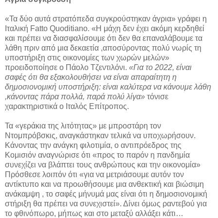
«Τα δύο αυτά στρατόπεδα συγκρούστηκαν άγρια» γράφει η
Ιταλική Fatto Quoditiano. «Η μάχη δεν έχει ακόμη κερδηθεί
και πρέπει να διασφαλίσουμε ότι δεν θα επαναλάβουμε τα
λάθη πριν από μια δεκαετία ,αποσύροντας πολύ νωρίς τη
υποστήριξη στις οικονομίες των χωρών μελών»
προειδοποίησε ο Πάολο Τζεντιλόνι.
«Για το 2022, είναι
σαφές ότι θα εξακολουθήσει να είναι απαραίτητη η
δημοσιονομική υποστήριξη: είναι καλύτερα να κάνουμε λάθη
,κάνοντας πάρα πολλά, παρά πολύ λίγα»
τόνισε
χαρακτηριστικά ο Ιταλός Επίτροπος.
Τα «γεράκια της λιτότητας» με μπροστάρη τον
Ντομπρόβσκις, αναγκάστηκαν τελικά να υποχωρήσουν.
Κάνοντας την ανάγκη φιλοτιμία, ο αντιπρόεδρος της
Κομισιόν αναγνώρισε ότι «προς το παρόν η πανδημία
συνεχίζει να βλάπτει τους ανθρώπους και την οικονομία»
Πρόσθεσε λοιπόν ότι «για να μετριάσουμε αυτόν τον
αντίκτυπο και να προωθήσουμε μια ανθεκτική και βιώσιμη
ανάκαμψη , το σαφές μήνυμά μας είναι ότι η δημοσιονομική
στήριξη θα πρέπει να συνεχιστεί». Δίνει όμως ραντεβού για
το φθινόπωρο, μήπως και στο μεταξύ αλλάξει κάτι…