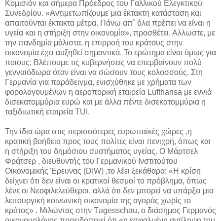
Κομισιόν και σήμερα Πρόεδρος του Γαλλικού Ελεγκτικού
Συνεδρίου. «Αντιμετωπίζουμε μια έκτακτη κατάσταση και
απαιτούνται έκτακτα μέτρα. Πάνω απ` όλα πρέπει να είναι η
υγεία και η στήριξη στην οικονομία», προσθέτει. Αλλωστε, με
την πανδημία μάλιστα, η επιρροή του κράτους στην
οικονομία έχει αυξηθεί σημαντικά. Το ερώτημα είναι όμως για
ποιους; Βλέπουμε τις κυβερνήσεις να επεμβαίνουν πολύ
γενναιόδωρα όταν είναι να σώσουν τους κολοσσούς. Στη
Γερμανία για παράδειγμα, ενισχύθηκε με χρήματα των
φορολογουμένων η αεροπορική εταιρεία Lufthansa με εννιά
δισεκατομμύρια ευρώ και με άλλα πέντε δισεκατομμύρια η
ταξιδιωτική εταιρεία TUI.
Την ίδια ώρα στις περισσότερες ευρωπαϊκές χώρες ,η
κρατική βοήθεια προς τους πολίτες είναι πενιχρή, όπως και
η στήριξη του δημόσιου συστήματος υγείας. Ο Μάρτσελ
Φράτσερ , διευθυντής του Γερμανικού Ινστιτούτου
Οικονομικής Έρευνας (DIW) ,το λέει ξεκάθαρα: «Η κρίση
δείχνει ότι δεν είναι οι κρατικοί θεσμοί το πρόβλημα, όπως
λένε οι Νεοφιλελεύθεροι, αλλά ότι δεν μπορεί να υπάρξει μια
λειτουργική κοινωνική οικονομία της αγοράς χωρίς το
κράτος» . Μιλώντας στην Τagesschau, ο διάσημος Γερμανός
οικονομολόγος προειδοποιεί ότι «η εσφαλμένη αντίληψη του