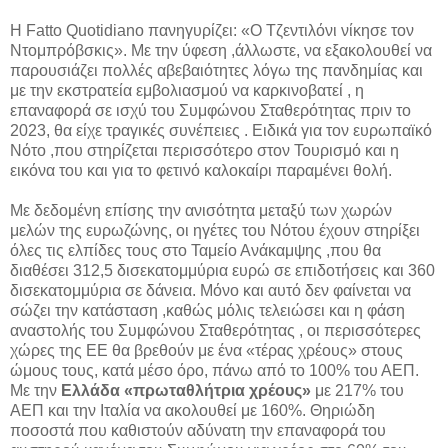
H Fatto Quotidiano πανηγυρίζει: «Ο Τζεντιλόνι νίκησε τον
Ντομπρόβσκις». Με την ύφεση ,άλλωστε, να εξακολουθεί να
παρουσιάζει πολλές αβεβαιότητες λόγω της πανδημίας και
με την εκστρατεία εμβολιασμού να καρκινοβατεί , η
επαναφορά σε ισχύ του Συμφώνου Σταθερότητας πριν το
2023, θα είχε τραγικές συνέπειες . Ειδικά για τον ευρωπαϊκό
Νότο ,που στηρίζεται περισσότερο στον Τουρισμό και η
εικόνα του και για το φετινό καλοκαίρι παραμένει θολή.
Με δεδομένη επίσης την ανισότητα μεταξύ των χωρών
μελών της ευρωζώνης, οι ηγέτες του Νότου έχουν στηρίξει
όλες τις ελπίδες τους στο Ταμείο Ανάκαμψης ,που θα
διαθέσει 312,5 δισεκατομμύρια ευρώ σε επιδοτήσεις και 360
δισεκατομμύρια σε δάνεια. Μόνο και αυτό δεν φαίνεται να
σώζει την κατάσταση ,καθώς μόλις τελειώσει και η φάση
αναστολής του Συμφώνου Σταθερότητας , οι περισσότερες
χώρες της ΕΕ θα βρεθούν με ένα «τέρας χρέους» στους
ώμους τους, κατά μέσο όρο, πάνω από το 100% του ΑΕΠ.
Με την
Ελλάδα «πρωταθλήτρια χρέους»
με 217% του
ΑΕΠ και την Ιταλία να ακολουθεί με 160%. Θηριώδη
ποσοστά που καθιστούν αδύνατη την επαναφορά του