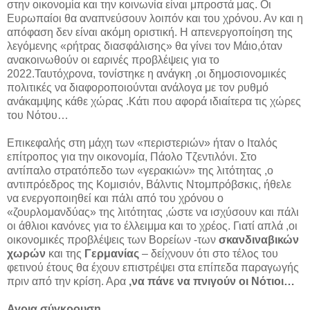
στην οικονομία και την κοινωνία είναι μπροστά μας. Οι
Ευρωπαίοι θα αναπνεύσουν λοιπόν και του χρόνου. Αν και η
απόφαση δεν είναι ακόμη οριστική. Η απενεργοποίηση της
λεγόμενης «ρήτρας διασφάλισης» θα γίνει τον Μάιο,όταν
ανακοινωθούν οι εαρινές προβλέψεις για το
2022.Ταυτόχρονα, τονίστηκε η ανάγκη ,οι δημοσιονομικές
πολιτικές να διαφοροποιούνται ανάλογα με τον ρυθμό
ανάκαμψης κάθε χώρας .Κάτι που αφορά ιδιαίτερα τις χώρες
του Νότου…
Επικεφαλής στη μάχη των «περιστεριών» ήταν ο Ιταλός
επίτροπος για την οικονομία, Πάολο Τζεντιλόνι. Στο
αντίπαλο στρατόπεδο των «γερακιών» της λιτότητας ,ο
αντιπρόεδρος της Κομισιόν, Βάλντις Ντομπρόβσκις, ήθελε
να ενεργοποιηθεί και πάλι από του χρόνου ο
«ζουρλομανδύας» της λιτότητας ,ώστε να ισχύσουν και πάλι
οι άθλιοι κανόνες για το έλλειμμα και το χρέος. Γιατί απλά ,οι
οικονομικές προβλέψεις των Βορείων -των
σκανδιναβικών
χωρών
και της
Γερμανίας
– δείχνουν ότι στο τέλος του
φετινού έτους θα έχουν επιστρέψει στα επίπεδα παραγωγής
πριν από την κρίση. Αρα
,να πάνε να πνιγούν οι Νότιοι…
Αγρια σύγκρουση