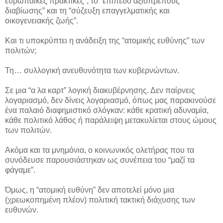
ευρωπαϊκές πρακτικές”, το “επίπεδο αξιοπρεπούς
διαβίωσης” και τη “σύζευξη επαγγελματικής και
οικογενειακής ζωής”.
Και τι υποκρύπτει η ανάδειξη της “ατομικής ευθύνης” των
πολιτών;
Τη… συλλογική ανευθυνότητα των κυβερνώντων.
Σε μια “α λα καρτ” λογική διακυβέρνησης. Δεν παίρνεις
λογαριασμό, δεν δίνεις λογαριασμό, όπως μας παρακινούσε
ένα παλαιό διαφημιστικό σλόγκαν: κάθε κρατική αδυναμία,
κάθε πολιτικό λάθος ή παράλειψη μετακυλίεται στους ώμους
των πολιτών.
Ακόμα και τα μνημόνια, ο κοινωνικός ολετήρας που τα
συνόδευσε παρουσιάστηκαν ως συνέπεια του “μαζί τα
φάγαμε”.
Όμως, η “ατομική ευθύνη” δεν αποτελεί μόνο μια
(χρεωκοπημένη πλέον) πολιτική τακτική διάχυσης των
ευθυνών.