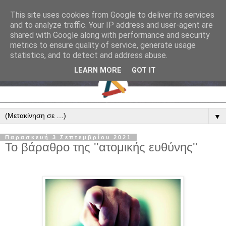
This site uses cookies from Google to deliver its services
and to analyze traffic. Your IP address and user-agent are
shared with Google along with performance and security
metrics to ensure quality of service, generate usage
statistics, and to detect and address abuse.
LEARN MORE
GOT IT
▼
Παρασκευή 3 Σεπτεμβρίου 2021
Το βάραθρο της ''ατομικής ευθύνης''