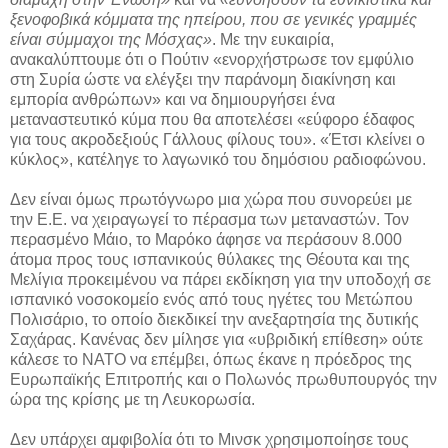
ξενοφοβικά κόμματα της ηπείρου, που σε γενικές γραμμές
είναι σύμμαχοι της Μόσχας»
. Με την ευκαιρία,
ανακαλύπτουμε ότι ο Πούτιν «ενορχήστρωσε τον εμφύλιο
στη Συρία ώστε να ελέγξει την παράνομη διακίνηση και
εμπορία ανθρώπων» και να δημιουργήσει ένα
μεταναστευτικό κύμα που θα αποτελέσει «εύφορο έδαφος
για τους ακροδεξιούς Γάλλους φίλους του». «Έτσι κλείνει ο
κύκλος», κατέληγε το λαγωνικό του δημόσιου ραδιοφώνου.
Δεν είναι όμως πρωτόγνωρο μια χώρα που συνορεύει με
την Ε.Ε. να χειραγωγεί το πέρασμα των μεταναστών. Τον
περασμένο Μάιο, το Μαρόκο άφησε να περάσουν 8.000
άτομα προς τους ισπανικούς θύλακες της Θέουτα και της
Μελίγια προκειμένου να πάρει εκδίκηση για την υποδοχή σε
ισπανικό νοσοκομείο ενός από τους ηγέτες του Μετώπου
Πολισάριο, το οποίο διεκδικεί την ανεξαρτησία της δυτικής
Σαχάρας. Κανένας δεν μίλησε για «υβριδική επίθεση» ούτε
κάλεσε το ΝΑΤΟ να επέμβει, όπως έκανε η πρόεδρος της
Ευρωπαϊκής Επιτροπής και ο Πολωνός πρωθυπουργός την
ώρα της κρίσης με τη Λευκορωσία.
Δεν υπάρχει αμφιβολία ότι το Μινσκ χρησιμοποίησε τους