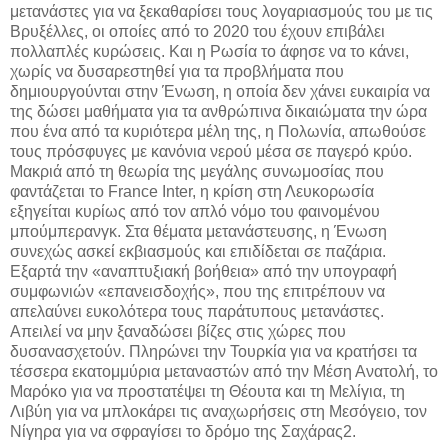
μετανάστες για να ξεκαθαρίσει τους λογαριασμούς του με τις
Βρυξέλλες, οι οποίες από το 2020 του έχουν επιβάλει
πολλαπλές κυρώσεις. Και η Ρωσία το άφησε να το κάνει,
χωρίς να δυσαρεστηθεί για τα προβλήματα που
δημιουργούνται στην Ένωση, η οποία δεν χάνει ευκαιρία να
της δώσει μαθήματα για τα ανθρώπινα δικαιώματα την ώρα
που ένα από τα κυριότερα μέλη της, η Πολωνία, απωθούσε
τους πρόσφυγες με κανόνια νερού μέσα σε παγερό κρύο.
Μακριά από τη θεωρία της μεγάλης συνωμοσίας που
φαντάζεται το France Inter, η κρίση στη Λευκορωσία
εξηγείται κυρίως από τον απλό νόμο του φαινομένου
μπούμπερανγκ. Στα θέματα μετανάστευσης, η Ένωση
συνεχώς ασκεί εκβιασμούς και επιδίδεται σε παζάρια.
Εξαρτά την «αναπτυξιακή βοήθεια» από την υπογραφή
συμφωνιών «επανεισδοχής», που της επιτρέπουν να
απελαύνει ευκολότερα τους παράτυπους μετανάστες.
Απειλεί να μην ξαναδώσει βίζες στις χώρες που
δυσανασχετούν. Πληρώνει την Τουρκία για να κρατήσει τα
τέσσερα εκατομμύρια μεταναστών από την Μέση Ανατολή, το
Μαρόκο για να προστατέψει τη Θέουτα και τη Μελίγια, τη
Λιβύη για να μπλοκάρει τις αναχωρήσεις στη Μεσόγειο, τον
Νίγηρα για να σφραγίσει το δρόμο της Σαχάρας2.