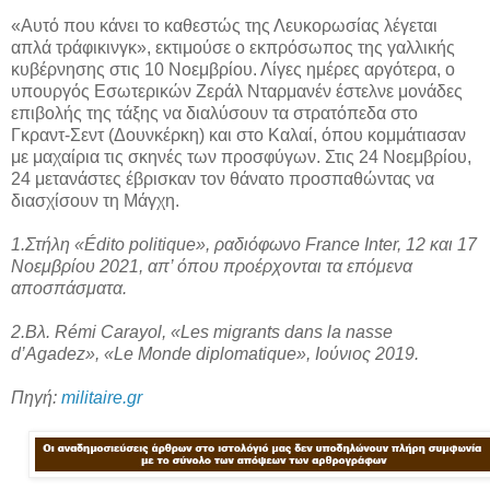
«Αυτό που κάνει το καθεστώς της Λευκορωσίας λέγεται
απλά τράφικινγκ», εκτιμούσε ο εκπρόσωπος της γαλλικής
κυβέρνησης στις 10 Νοεμβρίου. Λίγες ημέρες αργότερα, ο
υπουργός Εσωτερικών Ζεράλ Νταρμανέν έστελνε μονάδες
επιβολής της τάξης να διαλύσουν τα στρατόπεδα στο
Γκραντ-Σεντ (Δουνκέρκη) και στο Καλαί, όπου κομμάτιασαν
με μαχαίρια τις σκηνές των προσφύγων. Στις 24 Νοεμβρίου,
24 μετανάστες έβρισκαν τον θάνατο προσπαθώντας να
διασχίσουν τη Μάγχη.
1.Στήλη «Édito politique», ραδιόφωνο France Inter, 12 και 17
Νοεμβρίου 2021, απ’ όπου προέρχονται τα επόμενα
αποσπάσματα.
2.Βλ. Rémi Carayol, «Les migrants dans la nasse
d’Agadez», «Le Monde diplomatique», Ιούνιος 2019.
Πηγή:
militaire.gr