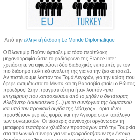
Από την
ελληνική έκδοση Le Monde Diplomatique
Ο Βλαντιμίρ Πούτιν έφτιαξε μια τόσο περίπλοκη
μηχανορραφία ώστε το ραδιόφωνο της France Inter
χρειάστηκε να αφιερώσει δύο διαδοχικές εκπομπές με τον
πιο διάσημο πολιτικό αναλυτή της για να την ξεσκεπάσει1.
Αν πιστέψουμε λοιπόν τον Τομά Λεγκράν, για την κρίση που
έφερε αντιμέτωπα το Μινσκ και τη Βαρσοβία φταίει ο Ρώσος
πρόεδρος! Στην πραγματικότητα ήταν λοιπόν
«μια
επιχείρηση που κατασκεύασε από το μηδέν ο δικτάτορας
Αλεξάντερ Λουκασένκο (…) με τη συνέργεια της Δαμασκού
και υπό την προφανή αιγίδα της Μόσχας»
–ορισμένοι
προσθέτουν μερικές φορές και την Άγκυρα στον κατάλογο
των συνωμοτών. Οι τέσσερις συνένοχοι οργάνωσαν τη
μεταφορά τεσσάρων χιλιάδων προσφύγων από την Τουρκία
στα πολωνικά σύνορα για να
«τροφοδοτήσουν την έντονη
διαμάχη στην Ένωση»
και να
«ευνοήσουν τα εθνικιστικά και