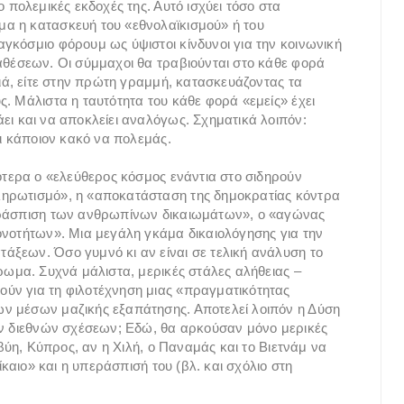
 πολεμικές εκδοχές της. Αυτό ισχύει τόσο στα
α η κατασκευή του «εθνολαϊκισμού» ή του
γκόσμιο φόρουμ ως ύψιστοι κίνδυνοι για την κοινωνική
αθέσεων. Οι σύμμαχοι θα τραβιούνται στο κάθε φορά
διά, είτε στην πρώτη γραμμή, κατασκευάζοντας τα
. Μάλιστα η ταυτότητα του κάθε φορά «εμείς» έχει
ει και να αποκλείει αναλόγως. Σχηματικά λοιπόν:
αι κάποιον κακό να πολεμάς.
ιότερα ο «ελεύθερος κόσμος ενάντια στο σιδηρούν
ληρωτισμό», η «αποκατάσταση της δημοκρατίας κόντρα
περάσπιση των ανθρωπίνων δικαιωμάτων», ο «αγώνας
ονοτήτων». Μια μεγάλη γκάμα δικαιολόγησης για την
άξεων. Όσο γυμνό κι αν είναι σε τελική ανάλυση το
ρωμα. Συχνά μάλιστα, μερικές στάλες αλήθειας –
ύν για τη φιλοτέχνηση μιας «πραγματικότητας
ν μέσων μαζικής εξαπάτησης. Αποτελεί λοιπόν η Δύση
ων διεθνών σχέσεων; Εδώ, θα αρκούσαν μόνο μερικές
ιβύη, Κύπρος, αν η Χιλή, ο Παναμάς και το Βιετνάμ να
ίκαιο» και η υπεράσπισή του (βλ. και σχόλιο στη