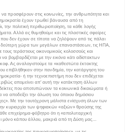
χουν να προσφέρουν στις κοινωνίες, την ανθρωπότητα και
δημοκρατία έχουν τρωθεί βάναυσα από τη
ι, την πολιτική περιθωριοποίηση, τα κάθε λογής
ήματα. Αλλά ας θυμηθούμε και τις πλαστικές σφαίρες
ν που δεν έχουν σε τίποτα να ζηλέψουν από τις πάλαι
τη δεύτερη χώρα των μεγάλων επαναστάσεων, τις ΗΠΑ,
ε τους τεράστιους οικονομικούς κολοσσούς και
 να βομβαρδίζεται με την εικόνα κάτι αδίστακτων
κοφ. Ας αναλογιστούμε τα «καθεστώτα έκτακτης
που επιβλήθηκαν στην πανδημία, την κατάργηση του
ημοκρατία- ή την τεχνοεπιστήμη που δεν επιδέχεται
ακριβώς απομείνει απ’ αυτή την κατάκτηση άλλων
δείκτες που αποτυπώνουν τα κοινωνικά δικαιώματα ή
 να αποδείξει την άλωση του όποιου δημόσιου
χες». Με την ταυτόχρονη μάλιστα ενίσχυση όλων των
την κυριαρχία των ψηφιακών «αξιών» θραύσης της
κάθε επιχείρημα-φόβητρο ότι η «απολυταρχική
αι μόνο κάπου άλλου, μακριά από τη Δύση μας…
δημοκρατίας της παγκοσμιοποίησης», με τις