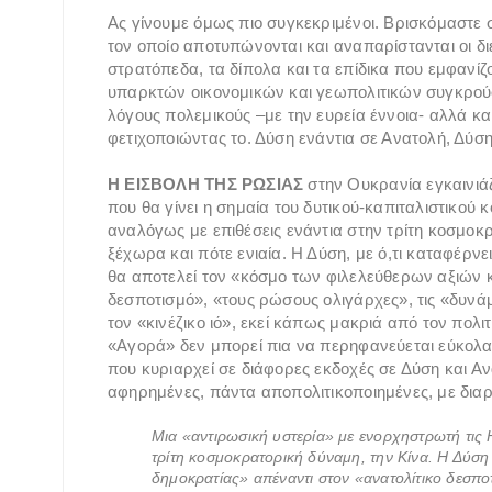
Ας γίνουμε όμως πιο συγκεκριμένοι. Βρισκόμαστε
τον οποίο αποτυπώνονται και αναπαρίστανται οι διε
στρατόπεδα, τα δίπολα και τα επίδικα που εμφανίζ
υπαρκτών οικονομικών και γεωπολιτικών συγκρούσ
λόγους πολεμικούς –με την ευρεία έννοια- αλλά κα
φετιχοποιώντας το. Δύση ενάντια σε Ανατολή, Δύση 
Η ΕΙΣΒΟΛΗ ΤΗΣ ΡΩΣΙΑΣ
στην Ουκρανία εγκαινιάζ
που θα γίνει η σημαία του δυτικού-καπιταλιστικού
αναλόγως με επιθέσεις ενάντια στην τρίτη κοσμοκρ
ξέχωρα και πότε ενιαία. Η Δύση, με ό,τι καταφέρν
θα αποτελεί τον «κόσμο των φιλελεύθερων αξιών κ
δεσποτισμό», «τους ρώσους ολιγάρχες», τις «δυνά
τον «κινέζικο ιό», εκεί κάπως μακριά από τον πολιτ
«Αγορά» δεν μπορεί πια να περηφανεύεται εύκολα
που κυριαρχεί σε διάφορες εκδοχές σε Δύση και Ανα
αφηρημένες, πάντα αποπολιτικοποιημένες, με διαρ
Μια «αντιρωσική υστερία» με ενορχηστρωτή τις 
τρίτη κοσμοκρατορική δύναμη, την Κίνα. Η Δύση
δημοκρατίας» απέναντι στον «ανατολίτικο δεσπ