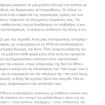
 σήμερα μπροστά σε μια μεγάλη αλλαγή του τρόπου με
θνείς και διακρατικές αντιπαραθέσεις. Οι πόλοι, τα
ονται στην επιφάνεια της παγκόσμιας κρίσης και των
εων παίρνουν τις σύγχρονες ονομασίες τους. Για
ι καθιστώντας συχνά δυσδιάκριτο το υπόβαθρο, ή και
και Ισλαμισμός, ο «κίτρινος κίνδυνος» της Κίνας κ.ο.κ.
ει μια νέα περίοδο. Αυτή μιας «αντιρωσικής υστερίας»
 κόσμου, με ενορχηστρωτή τις ΗΠΑ και συνδυαζόμενη
ατορική δύναμη, την Κίνα. Πότε αντιμετωπίζοντάς τες
ει να μαζευτεί κάθε φορά κάτω από αυτή την ομπρέλα,
αι της δημοκρατίας» απέναντι στον «ανατολίτικο
μεις του κακού», «τους απόγονους της Κα-Γκε-Μπε»,
ισμένο κόσμο και τις κατακτήσεις του. Γιατί τώρα που η
 για τα καμώματα και την υπεροχή της –την ώρα όμως
τολή!- οι Αξίες θα ριχτούν ξανά στο παιχνίδι. Πάντα
κώς εξαφανισμένη την υλικότητά τους.
ΗΠΑ και συνδυαζόμενη αναλόγως με επιθέσεις ενάντια στην
 θα αποτελεί τον «κόσμο των φιλελεύθερων αξιών και της
οτισμό», «τους ρώσους ολιγάρχες», «τους απόγονους της