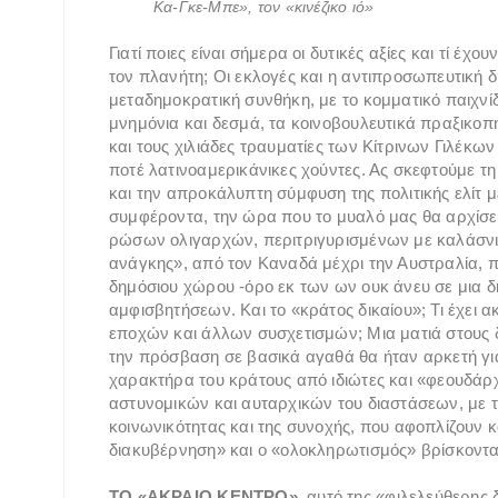
Κα-Γκε-Μπε», τον «κινέζικο ιό»
Γιατί ποιες είναι σήμερα οι δυτικές αξίες και τί έ
τον πλανήτη; Οι εκλογές και η αντιπροσωπευτική 
μεταδημοκρατική συνθήκη, με το κομματικό παιχνίδ
μνημόνια και δεσμά, τα κοινοβουλευτικά πραξικοπ
και τους χιλιάδες τραυματίες των Κίτρινων Γιλέκω
ποτέ λατινοαμερικάνικες χούντες. Ας σκεφτούμε 
και την απροκάλυπτη σύμφυση της πολιτικής ελίτ μ
συμφέροντα, την ώρα που το μυαλό μας θα αρχίσει
ρώσων ολιγαρχών, περιτριγυρισμένων με καλάσνι
ανάγκης», από τον Καναδά μέχρι την Αυστραλία, 
δημόσιου χώρου -όρο εκ των ων ουκ άνευ σε μια δ
αμφισβητήσεων. Και το «κράτος δικαίου»; Τι έχει 
εποχών και άλλων συσχετισμών; Μια ματιά στους 
την πρόσβαση σε βασικά αγαθά θα ήταν αρκετή για
χαρακτήρα του κράτους από ιδιώτες και «φεουδάρ
αστυνομικών και αυταρχικών του διαστάσεων, με 
κοινωνικότητας και της συνοχής, που αφοπλίζουν 
διακυβέρνηση» και ο «ολοκληρωτισμός» βρίσκοντ
ΤΟ «ΑΚΡΑΙΟ ΚΕΝΤΡΟ»
, αυτό της «φιλελεύθερης 