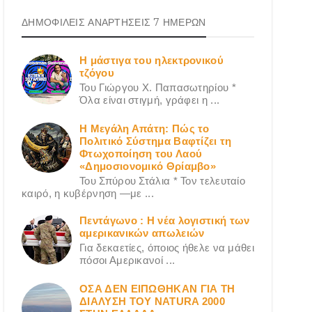
ΔΗΜΟΦΙΛΕΙΣ ΑΝΑΡΤΗΣΕΙΣ 7 ΗΜΕΡΩΝ
Η μάστιγα του ηλεκτρονικού
τζόγου
Του Γιώργου X. Παπασωτηρίου *
Όλα είναι στιγμή, γράφει η ...
Η Μεγάλη Απάτη: Πώς το
Πολιτικό Σύστημα Βαφτίζει τη
Φτωχοποίηση του Λαού
«Δημοσιονομικό Θρίαμβο»
Του Σπύρου Στάλια * Τον τελευταίο
καιρό, η κυβέρνηση —με ...
Πεντάγωνο : Η νέα λογιστική των
αμερικανικών απωλειών
Για δεκαετίες, όποιος ήθελε να μάθει
πόσοι Αμερικανοί ...
ΟΣΑ ΔΕN ΕΙΠΩΘΗΚΑΝ ΓΙΑ ΤΗ
ΔΙΑΛΥΣΗ ΤΟΥ NATURA 2000