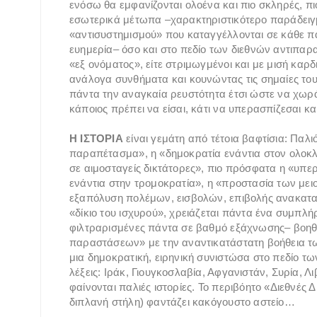
ενόσω θα εμφανίζονται ολοένα και πιο σκληρές, πιο
εσωτερικά μέτωπα –χαρακτηριστικότερο παράδειγμ
«αντισυστημισμού» που καταγγέλλονται σε κάθε πα
ευημερία– όσο και στο πεδίο των διεθνών αντιπαρ
«εξ ονόματος», είτε στριμωγμένοι και με μισή καρ
ανάλογα συνθήματα και κουνώντας τις σημαίες τους
πάντα την αναγκαία ρευστότητα έτσι ώστε να χωρά
κάποιος πρέπει να είσαι, κάτι να υπερασπίζεσαι κ
Η ΙΣΤΟΡΙΑ
είναι γεμάτη από τέτοια βαφτίσια: Παλ
παραπέτασμα», η «δημοκρατία ενάντια στον ολοκ
σε αιμοσταγείς δικτάτορες», πιο πρόσφατα η «υ
ενάντια στην τρομοκρατία», η «προστασία των μει
εξαπόλυση πολέμων, εισβολών, επιβολής ανακατατ
«δίκιο του ισχυρού», χρειάζεται πάντα ένα συμπλή
φιλτραρισμένες πάντα σε βαθμό εξάχνωσης– βοηθο
παραστάσεων» με την αναντικατάστατη βοήθεια τω
μια δημοκρατική, ειρηνική συνιστώσα στο πεδίο τ
λέξεις: Ιράκ, Γιουγκοσλαβία, Αφγανιστάν, Συρία, Λ
φαίνονται παλιές ιστορίες. Το περιβόητο «Διεθνές Δ
διπλανή στήλη) φαντάζει κακόγουστο αστείο…