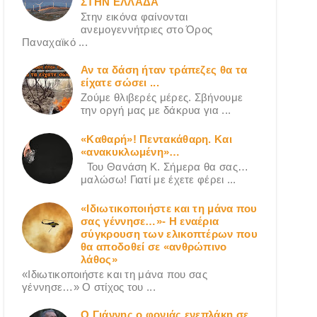
ΣΤΗΝ ΕΛΛΑΔΑ
Στην εικόνα φαίνονται
ανεμογεννήτριες στο Όρος
Παναχαϊκό ...
Αν τα δάση ήταν τράπεζες θα τα
είχατε σώσει ...
Ζούμε θλιβερές μέρες. Σβήνουμε
την οργή μας με δάκρυα για ...
«Καθαρή»! Πεντακάθαρη. Και
«ανακυκλωμένη»…
Του Θανάση Κ. Σήμερα θα σας…
μαλώσω! Γιατί με έχετε φέρει ...
«Ιδιωτικοποιήστε και τη μάνα που
σας γέννησε…»- Η εναέρια
σύγκρουση των ελικοπτέρων που
θα αποδοθεί σε «ανθρώπινο
λάθος»
«Ιδιωτικοποιήστε και τη μάνα που σας
γέννησε…» Ο στίχος του ...
Ο Γιάννης ο φονιάς ενεπλάκη σε