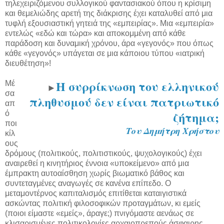
τηλεχειριζόμενου συλλογικού φαντασιακού όπου η κρίσιμη
και θεμελιώδης αρετή της διάκρισης έχει καταλυθεί από μια
τυφλή εξουσιαστική γητειά της «εμπειρίας». Μια «εμπειρία»
εντελώς «εδώ και τώρα» και αποκομμένη από κάθε
παράδοση και δυναμική χρόνου, άρα «γεγονός» που όπως
κάθε «γεγονός» υπάγεται σε μια κάποιου τύπου «ιατρική
διευθέτηση»!
Η συρρίκνωση του ελληνικού
Μέ
►
σα
πληθυσμού δεν είναι πατριωτικό
απ
ζήτημα;
ό
ποι
Του Δημήτρη Χρήστου
κίλ
ους
δρόμους (πολιτικούς, πολιτιστικούς, ψυχολογικούς) έχει
αναιρεθεί η κινητήριος έννοια «υποκείμενο» από μια
έμπρακτη αυτοαίσθηση χωρίς βιωματικό βάθος και
συντεταγμένες αναγωγές σε κανένα επίπεδο. Ο
μεταμοντέρνος καπιταλισμός επιτίθεται καταιγιστικά
ασκώντας πολιτική φιλοσοφικών προταγμάτων, κι εμείς
(ποιοι είμαστε «εμείς», άραγε;) πνιγόμαστε αενάως σε
κλισαρισμένες πολιτικολογίες αρχαιοπρεπούς άσφαιρης