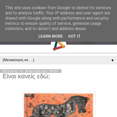
This site uses cookies from Google to deliver its services
and to analyze traffic. Your IP address and user-agent are
shared with Google along with performance and security
metrics to ensure quality of service, generate usage
statistics, and to detect and address abuse.
LEARN MORE
GOT IT
▼
Πέμπτη 11 Αυγούστου 2022
Είναι κανείς εδώ;