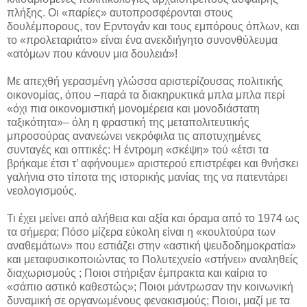
πλήξης. Οι «παρίες» αυτοπροσφέρονται στους
δουλέμπορους, τον Ερντογάν και τους εμπόρους όπλων, και
το «προλεταριάτο» είναι ένα ανεκδιήγητο συνονθύλευμα
«ατόμων που κάνουν μια δουλειά»!
Με απεχθή γερασμένη γλώσσα αριστερίζουσας πολιτικής
οικονομίας, όπου –παρά τα διακηρυκτικά μπλα μπλα περί
«όχι πια οικονομιστική μονομέρεια και μονοδιάστατη
ταξικότητα»– όλη η φραστική της μεταπολιτευτικής
μπροσούρας ανανεώνει νεκρόφιλα τις αποτυχημένες
συνταγές και οπτικές: Η έντρομη «σκέψη» τού «έτσι τα
βρήκαμε έτσι τ’ αφήνουμε» αριστερού επιστρέφει και θνήσκει
γαλήνια στο τίποτα της ιστορικής μανίας της να πατεντάρει
νεολογισμούς.
Τι έχει μείνει από αλήθεια και αξία και όραμα από το 1974 ως
τα σήμερα; Πόσο μίζερα εύκολη είναι η «κουλτούρα των
αναθεμάτων» που εστιάζει στην «αστική ψευδοδημοκρατία»
και μεταφυσικοποιώντας το Πολυτεχνείο «στήνει» αναληθείς
διαχωρισμούς ; Ποιοι στήριξαν έμπρακτα και καίρια το
«σάπιο αστικό καθεστώς»; Ποιοι μάντρωσαν την κοινωνική
δυναμική σε οργανωμένους φενακισμούς; Ποιοι, μαζί με τα