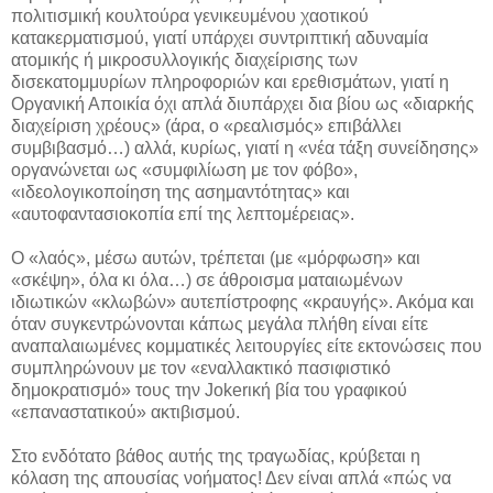
πολιτισμική κουλτούρα γενικευμένου χαοτικού
κατακερματισμού, γιατί υπάρχει συντριπτική αδυναμία
ατομικής ή μικροσυλλογικής διαχείρισης των
δισεκατομμυρίων πληροφοριών και ερεθισμάτων, γιατί η
Οργανική Αποικία όχι απλά διυπάρχει δια βίου ως «διαρκής
διαχείριση χρέους» (άρα, ο «ρεαλισμός» επιβάλλει
συμβιβασμό…) αλλά, κυρίως, γιατί η «νέα τάξη συνείδησης»
οργανώνεται ως «συμφιλίωση με τον φόβο»,
«ιδεολογικοποίηση της ασημαντότητας» και
«αυτοφαντασιοκοπία επί της λεπτομέρειας».
Ο «λαός», μέσω αυτών, τρέπεται (με «μόρφωση» και
«σκέψη», όλα κι όλα…) σε άθροισμα ματαιωμένων
ιδιωτικών «κλωβών» αυτεπίστροφης «κραυγής». Ακόμα και
όταν συγκεντρώνονται κάπως μεγάλα πλήθη είναι είτε
αναπαλαιωμένες κομματικές λειτουργίες είτε εκτονώσεις που
συμπληρώνουν με τον «εναλλακτικό πασιφιστικό
δημοκρατισμό» τους την Jokerική βία του γραφικού
«επαναστατικού» ακτιβισμού.
Στο ενδότατο βάθος αυτής της τραγωδίας, κρύβεται η
κόλαση της απουσίας νοήματος! Δεν είναι απλά «πώς να