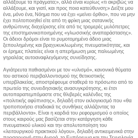
αλλάξουμε τα πράγματα;», αλλά είναι κυρίως «τι ακριβώς να
αλλάξουμε, και γιατί, και προς ποια κατεύθυνση;» Δείξτε μου
ένα, μόνο ένα, Νόημα που να έχει «μείνει όρθιο», που να μην
έχει πολτοποιηθεί είτε από τη φρίκη μιας σατανικής
ανθρώπινης διαχείρισης είτε από τις τρομερές μυλόπετρες
της επιστημονικοποιημένης «γλωσσικής αναπαράστασης».
Οι άδειοι δρόμοι είναι το ρυμοτομημένο άδειο μιας
ξεπουλημένης και βραχυκυκλωμένης πνευματικότητας, και
οι έρημες πλατείες είναι η απερήμωση μιας παλιωμένης
γηραλέας αυτοαναφλεγόμενης συνείδησης.
Αγιάτρευτα παθιασμένοι με τον «υλισμό», κανονικά θύματα
του αστικού περιβαλλοντισμού της θετικιστικής
υπερβλακείας, αποστρέφουμε σταθερά το πρόσωπο από το
πρωτείο της συνειδησιακής ανασυγκρότησης, κι έτσι
αυτοπαραπεμπόμαστε στις θλιβερές καλένδες της
«πολιτικής αφύπνισης», δηλαδή στον εκλογικισμό που «θα
τροποποιήσει σταδιακά τις συνθήκες αλλάζοντας τα
περιβάλλοντα». Είναι η καρδιά του ρεφορμισμού ο οποίος
στους καιρούς μας βασίζεται στην κατάργηση κάθε
πνευματικού υλικού και την απολυτοποίηση του
«λειτουργικού πρακτικού λόγου», δηλαδή αντικειμενικά στην
προσαρμογή στην Αγορά, το Εμπόρευμα και την Τεχνολογία.