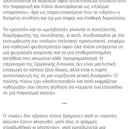
τροποποιείται εκ θεμελίων αφού αποσυνδέεται απόλυτα από
την παραγωγή και πλέον αναπαράγεται ως «πλέγμα
υπηρεσιών», άρα ως παρα-υποκείμενο που το «ιδρύει» η
δοσμένη συνθήκη και όχι μια σαφής και σταθερή δομικότητα.
Το «ρευστό» και το «μεταβλητό» γίνονται οι συντελεστές
διαμόρφωσης της συνείδησης, κι αυτό, συνδυασμένο με την
ενσωμάτωση του «καλού» πολιτικού προσωπικού, επιφέρει
ένα παθητικό ψευδοπράττειν αφού όλα πλέον υπάγονται σε
μια ψυχολογία αναμονής και σε μια σταθεροποιημένη
αστάθεια που ακυρώνει κάθε προγραμματισμό. Η
ετερονομία της Οργανικής Αποικίας δεν είναι μια τυπική
υπαγωγή σε κάποιο ξένο δίκαιο, αλλά είναι η τυφλή
αυτοϋπαγωγή της σε μια «ορίζουσα γενική δυναμική»: Ο
πολίτης πλέον έχει «διεθνοποιηθεί» και αυτό εκφράζεται
«αθόρυβα» σαν άτυπη αίσθηση ότι «είμαστε ένα επεισόδιο
σε μια παγκόσμια σκηνή».
***
Ο «λαός» δεν «βγαίνει στους δρόμους» γιατί οι «ηγεσίες
αγώνα» έχουν ακυρωθεί, γιατί όλες οι γραμμές
στραβωθήκαν κι αποτύχαν», γιατί εμπεδώνεται μια