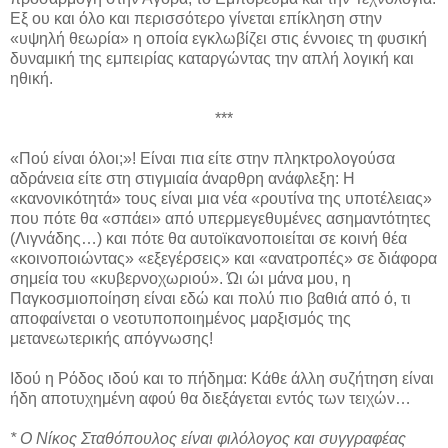
Εξ ου και όλο και περισσότερο γίνεται επίκληση στην
«υψηλή θεωρία» η οποία εγκλωβίζει στις έννοιες τη φυσική
δυναμική της εμπειρίας καταργώντας την απλή λογική και
ηθική.
***
«Πού είναι όλοι;»! Είναι πια είτε στην πληκτρολογούσα
αδράνεια είτε στη στιγμιαία άναρθρη ανάφλεξη: Η
«κανονικότητά» τους είναι μια νέα «ρουτίνα της υποτέλειας»
που πότε θα «σπάει» από υπερμεγεθυμένες ασημαντότητες
(Λιγνάδης…) και πότε θα αυτοϊκανοποιείται σε κοινή θέα
«κοινοποιώντας» «εξεγέρσεις» και «ανατροπές» σε διάφορα
σημεία του «κυβερνοχωριού». Ώι ώι μάνα μου, η
Παγκοσμιοποίηση είναι εδώ και πολύ πιο βαθιά από ό, τι
αποφαίνεται ο νεοτυποποιημένος μαρξισμός της
μετανεωτερικής απόγνωσης!
Ιδού η Ρόδος ιδού και το πήδημα: Κάθε άλλη συζήτηση είναι
ήδη αποτυχημένη αφού θα διεξάγεται εντός των τειχών…
* Ο Νίκος Σταθόπουλος είναι φιλόλογος και συγγραφέας