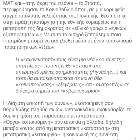
ΜΑΤ και –στην άκρη του πλάνου– το Στρατό,
περιφρούρησαν το Κοινοβούλιο όπου, σε μια κορυφαία
στιγμή απόλυτης γελοιότητας της Πολιτικής, θεσπίστηκε
στην πράξη η κατάργηση της εθνικής κυριαρχίας και η
μετατροπή της δημοκρατίας σε «εθνικό γραφείο γενικών
εξυπηρετήσεων»; Με αυτό το αισχρό ξεπούλημα ποια
«πατρίδα» μπορεί να εκδηλωθεί μέσα σε έναν κατακλυσμό
παραποιητικών λέξεων;
Η «κανονικότητά» τους είναι μια νέα «ρουτίνα της
υποτέλειας» που πότε θα «σπάει» από
υπερμεγεθυμένες ασημαντότητες (Λιγνάδης…) και
πότε θα αυτοϊκανοποιείται σε κοινή θέα
«κοινοποιώντας» «εξεγέρσεις» και «ανατροπές» σε
διάφορα σημεία του «κυβερνοχωριού»
Η διάχυτη «σιωπή των αμνών», υλοποιημένη σαν
θορυβώδης πληθύς σκιών, αντανακλά και ανακαθορίζει τη
δομική κρίση του παρασιτικού μεταπρατισμού:
«Οργανικοποιούμενη» σαν αποικία η Ελλάδα, δηλαδή
μεταβαίνοντας από τη μεταπρατική «κατάσταση» στη
μεταπρατική «λειτουργία», η κοινωνική της σύνθεση