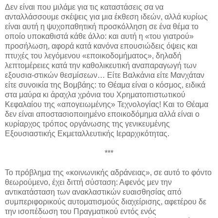
Δεν είναι που μιλάμε για τις καταστάσεις σα να
ανταλλάσσουμε σκέψεις για μια έκθεση ιδεών, αλλά κυρίως
είναι αυτή η ψυχοπαθητική προσκόλληση σε ένα θέμα το
οποίο υποκαθιστά κάθε άλλο: και αυτή η «του γιατρού»
προσήλωση, αφορά κατά κανόνα επουσιώδεις όψεις και
πτυχές του λεγόμενου «εποικοδομήματος», δηλαδή
λεπτομέρειες κατά την καθολικευτική αναπαραγωγή των
εξουσια-στικών θεσμίσεων… Είτε Βαλκάνια είτε Μανχάταν
είτε συνοικία της Βομβάης: το Θέαμα είναι ο κόσμος, ειδικά
στα μαύρα κι άραχλα χρόνια του Χρηματοπιστωτικού
Κεφαλαίου της «απογειωμένης» Τεχνολογίας! Και το Θέαμα
δεν είναι αποστασιοποιημένο εποικοδόμημα αλλά είναι ο
κυρίαρχος τρόπος οργάνωσης της γενικευμένης
Εξουσιαστικής Εκμεταλλευτικής Ιεραρχικότητας.
***
Το πρόβλημα της «κοινωνικής αδράνειας», σε αυτό το φόντο
θεωρούμενο, έχει διττή σύσταση: Αφενός μεν την
αντικατάσταση των ανακλαστικών ευαισθησίας από
συμπεριφορικούς αυτοματισμούς διαχείρισης, αφετέρου δε
την ισοπέδωση του Πραγματικού εντός ενός