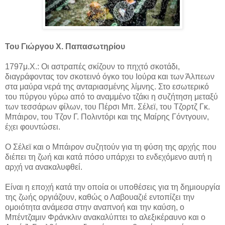
Του Γιώργου X. Παπασωτηρίου
1797μ.Χ.: Οι αστραπές σκίζουν το πηχτό σκοτάδι,
διαγράφοντας τον σκοτεινό όγκο του Ιούρα και των Άλπεων
στα μαύρα νερά της ανταριασμένης λίμνης. Στο εσωτερικό
του πύργου γύρω από το αναμμένο τζάκι η συζήτηση μεταξύ
των τεσσάρων φίλων, του Πέρσι Μπ. Σέλεϊ, του Τζορτζ Γκ.
Μπάιρον, του Τζον Γ. Πολιντόρι και της Μαίρης Γόντγουιν,
έχει φουντώσει.
Ο Σέλεϊ και ο Μπάιρον συζητούν για τη φύση της αρχής που
διέπει τη ζωή και κατά πόσο υπάρχει το ενδεχόμενο αυτή η
αρχή να ανακαλυφθεί.
Είναι η εποχή κατά την οποία οι υποθέσεις για τη δημιουργία
της ζωής οργιάζουν, καθώς ο Λαβουαζιέ εντοπίζει την
ομοιότητα ανάμεσα στην αναπνοή και την καύση, ο
Μπέντζαμιν Φράνκλιν ανακαλύπτει το αλεξικέραυνο και ο