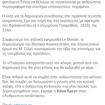
φαινόμενο Eliza) να θέλουμε να προικίσουμε με ανθρώπινη
συμπεριφορά ένα σύστημα υπολογιστών, παραμένει.
Η έλξη για τη δημιουργία συνείδησης στα προϊόντα τεχνητής
νοημοσύνης έχει την πηγή της στη λογοτεχνία, με αφετηρία
τον Φρανκενστάιν (ή ο σύγχρονος Προμηθέας, 1818), της
Σέλεϊ.
Σύμφωνα με την γαλλική εφημερίδα Le Monde, το
δημιούργημα του Βίκτορα Φρανκενστάιν, του λογοτεχνικού
ήρωα της Μ. Σέλεϊ, «ενσαρκώνει την ύβρι της επιστήμης και
τις υπερβολές της προόδου».
Το «Πλάσμα» απορριπτέο από τον κόσμο, μισητό από τον
δημιουργό του, θα γίνει κτήνος και θα εκδικηθεί με αίμα.
Είναι πιθανό αυτό να συμβεί στην ανθρωπότητα στο μέλλον;
Ναι, θα συμβεί, αν διαχωριστεί η γνώση από την κριτική
σκέψη, τότε ο άνθρωπος κινδυνεύει «να γίνει δούλος των
δημιουργημάτων του», έγραφε η
Χάνα Άρεντ
στην
«Ανθρώπινη κατάσταση».