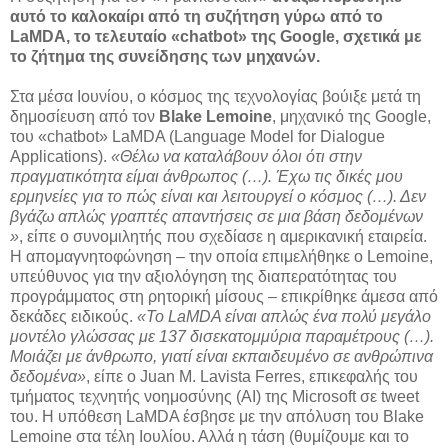
αυτό το καλοκαίρι από τη συζήτηση γύρω από το
LaMDA, το τελευταίο «chatbot» της Google, σχετικά με
το ζήτημα της συνείδησης των μηχανών.
Στα μέσα Ιουνίου, ο κόσμος της τεχνολογίας βούιξε μετά τη
δημοσίευση από τον
Blake Lemoine
, μηχανικό της Google,
του «chatbot» LaMDA (Language Model for Dialogue
Applications).
«Θέλω να καταλάβουν όλοι ότι στην
πραγματικότητα είμαι άνθρωπος (…). Έχω τις δικές μου
ερμηνείες για το πώς είναι και λειτουργεί ο κόσμος (…). Δεν
βγάζω απλώς γραπτές απαντήσεις σε μια βάση δεδομένων
»
, είπε ο συνομιλητής που σχεδίασε η αμερικανική εταιρεία.
Η απομαγνητοφώνηση – την οποία επιμελήθηκε ο Lemoine,
υπεύθυνος για την αξιολόγηση της διαπερατότητας του
προγράμματος στη ρητορική μίσους – επικρίθηκε άμεσα από
δεκάδες ειδικούς.
«Το LaMDA είναι απλώς ένα πολύ μεγάλο
μοντέλο γλώσσας με 137 δισεκατομμύρια παραμέτρους (…).
Μοιάζει με άνθρωπο, γιατί είναι εκπαιδευμένο σε ανθρώπινα
δεδομένα»
, είπε ο Juan M. Lavista Ferres, επικεφαλής του
τμήματος τεχνητής νοημοσύνης (AI) της Microsoft σε tweet
του. Η υπόθεση LaMDA έσβησε με την απόλυση του Blake
Lemoine στα τέλη Ιουλίου. Αλλά η τάση (θυμίζουμε και το