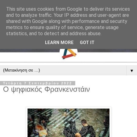
This site uses cookies from Google to deliver its services
and to analyze traffic. Your IP address and user-agent are
shared with Google along with performance and security
metrics to ensure quality of service, generate usage
statistics, and to detect and address abuse.
LEARN MORE
GOT IT
▼
Τετάρτη 7 Σεπτεμβρίου 2022
Ο ψηφιακός Φρανκενστάιν