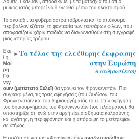
Λουίτζι Γκαλβάνι, αποδεικνύει με τα βατράχια του ότι ο
μυϊκός ιστός μπορεί να διεγερθεί μέσω του ηλεκτρισμού.
Το σκοτάδι, τα φοβερά αστραπόβροντα και το απόκοσμο
περιβάλλον εξάπτει τη φαντασία των τεσσάρων φίλων, που
αποφασίζουν χάριν παιδιάς να διαγωνισθούν στη συγγραφή
μιας ιστορίας τρόμου.
Το τέλος της ελεύθερης έκφρασης
Εκε
►
ί η
στην Ευρώπη
Μαί
ρη
Αναδημοσίευση
Γό
ντγ
ουιν (μετέπειτα Σέλεϊ)
θα γράψει τον Φρανκενστάιν. Πιο
συγκεκριμένα, τις τρεις αφηγήσεις (του Ουόλτον, του
Φρανκενστάιν και του δημιουργήματός του). Στην αφήγηση
του δημιουργήματος του Φρανκενστάιν (του πλάσματος), θα
υποστηρίξει ότι ενώ στην αρχή είχε αισθήματα καλοσύνης
και αγάπης, η περιφρόνηση και η απόρριψη το μετέτρεψαν
σε κτήνος.
Η συζήτηση για τον «Φρανκενστάιν»
αναζωπυρώθηκε