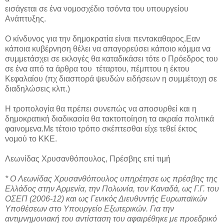
εισάγεται σε ένα νομοσχέδιο τσόντα του υπουργείου
Ανάπτυξης.
Ο κίνδυνος για την δημοκρατία είναι πεντακαθαρος.Εαν
κάποια κυβέρνηση θέλει να απαγορεύσει κάποιο κόμμα να
συμμετάσχει σε εκλογές θα καταδικάσει τότε ο Πρόεδρος του
σε ένα από τα άρθρα του τέταρτου, πέμπτου η έκτου
Κεφαλαίου (πχ διασπορά ψευδών ειδήσεων η συμμέτοχη σε
διαδηλώσεις κλπ.)
Η τροπολογία θα πρέπει συνεπώς να αποσυρθεί και η
δημοκρατική διαδικασία θα τακτοποίηση τα ακραία πολιτικά
φαινομενα.Με τέτοιο τρόπο σκέπτεσθαι είχε τεθεί έκτος
νομού το ΚΚΕ.
Λεωνίδας Χρυσανθόπουλος, Πρέσβης επί τιμή
* Ο Λεωνίδας Χρυσανθόπουλος υπηρέτησε ως πρέσβης της
Ελλάδος στην Αρμενία, την Πολωνία, τον Καναδά, ως Γ.Γ. του
ΟΣΕΠ (2006-12) και ως Γενικός Διευθυντής Ευρωπαϊκών
Υποθέσεων στο Υπουργείο Εξωτερικών. Για την
αντιμνημονιακή του αντίσταση του αφαιρέθηκε με προεδρικό