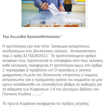
Του Λεωνίδα Χρυσανθόπουλου
*
Η τροπολογια εχει σαν τιτλο "Δικαιωμα καταρτισεως
συνδυασμων στις βουλευτικες εκλογες .-Αντικατασταση
παρ.1 αρθρ 32 ΠΔ26/2012." Το τροποποιουμενο αρθρο
αναφερει πώς προτεινονται οι υποψηφιοι απο τους εκλογεις
καθε εκλογικης περιφερειας.Η τροπολογια ομως στο αρθρο
1 παραγραφο β προβλέπει οτι"
Ο προεδρος,ο γενικος
γραμματεας,τα μελη της διοικουσας επιτροπης,ο νομιμος
εκπροσωπος και η πραγματικη ηγεσια του κομματος να μην
εχουν καταδικασθει σε οποινδηποτε βαθμο σε καθειρξη για
τα αδικματα των Κεφαλαιων 1-6 του Δευτερου Βιβλιου του
Ποινικου Κωδικα ..........
"
Το πρώτο Κεφάλαιο αναφέρεται σε πράξεις εσχάτης