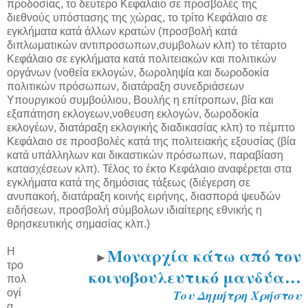
προδοσίας, το δεύτερο Κεφάλαιο σε προσβολές της
διεθνούς υπόστασης της χώρας, το τρίτο Κεφάλαιο σε
εγκλήματα κατά άλλων κρατών (προσβολή κατά
διπλωματικών αντιπροσωπων,συμβολων κλπ) το τέταρτο
Κεφάλαιο σε εγκλήματα κατά πολιτειακών και πολιτικών
οργάνων (νοθεία εκλογών, δωροληψία και δωροδοκία
πολιτικών πρόσωπων, διατάραξη συνεδριάσεων
Υπουργικού συμβούλιου, Βουλής η επίτροπων, βία και
εξαπάτηση εκλογεων,νοθευση εκλογών, δωροδοκία
εκλογέων, διατάραξη εκλογικής διαδικασίας κλπ) το πέμπτο
Κεφάλαιο σε προσβολές κατά της πολιτειακής εξουσίας (βία
κατά υπάλληλων και δικαστικών πρόσωπων, παραβίαση
κατασχέσεων κλπ). Τέλος το έκτο Κεφάλαιο αναφέρεται στα
εγκλήματα κατά της δημόσιας τάξεως (διέγερση σε
ανυπακοή, διατάραξη κοινής ειρήνης, διασπορά ψευδών
ειδήσεων, προσβολή σύμβολων ιδιαίτερης εθνικής η
θρησκευτικής σημασίας κλπ.)
Μοναρχία κάτω από τον
Η
►
τρο
κοινοβουλευτικό μανδύα…
πολ
ογί
Του Δημήτρη Χρήστου
α