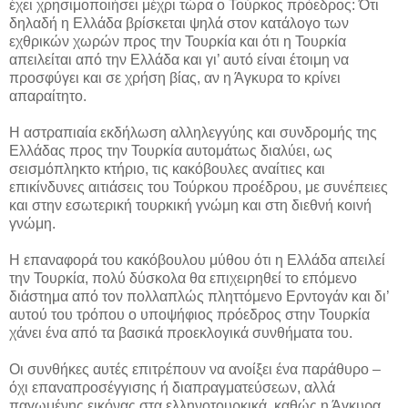
έχει χρησιμοποιήσει μέχρι τώρα ο Τούρκος πρόεδρος: Ότι
δηλαδή η Ελλάδα βρίσκεται ψηλά στον κατάλογο των
εχθρικών χωρών προς την Τουρκία και ότι η Τουρκία
απειλείται από την Ελλάδα και γι’ αυτό είναι έτοιμη να
προσφύγει και σε χρήση βίας, αν η Άγκυρα το κρίνει
απαραίτητο.
Η αστραπιαία εκδήλωση αλληλεγγύης και συνδρομής της
Ελλάδας προς την Τουρκία αυτομάτως διαλύει, ως
σεισμόπληκτο κτήριο, τις κακόβουλες αναίτιες και
επικίνδυνες αιτιάσεις του Τούρκου προέδρου, με συνέπειες
και στην εσωτερική τουρκική γνώμη και στη διεθνή κοινή
γνώμη.
Η επαναφορά του κακόβουλου μύθου ότι η Ελλάδα απειλεί
την Τουρκία, πολύ δύσκολα θα επιχειρηθεί το επόμενο
διάστημα από τον πολλαπλώς πληττόμενο Ερντογάν και δι’
αυτού του τρόπου ο υποψήφιος πρόεδρος στην Τουρκία
χάνει ένα από τα βασικά προεκλογικά συνθήματα του.
Οι συνθήκες αυτές επιτρέπουν να ανοίξει ένα παράθυρο –
όχι επαναπροσέγγισης ή διαπραγματεύσεων, αλλά
παγωμένης εικόνας στα ελληνοτουρκικά, καθώς η Άγκυρα