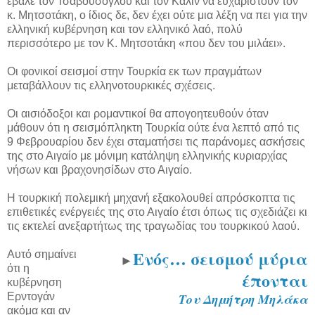
έβαλε τον Τσαβούσογλου και τον Καλίν να ευχαριστούν τον
κ. Μητσοτάκη, ο ίδιος δε, δεν έχει ούτε μια λέξη να πει για την
ελληνική κυβέρνηση και τον ελληνικό λαό, πολύ
περισσότερο με τον Κ. Μητσοτάκη «που δεν του μιλάει».
Οι φονικοί σεισμοί στην Τουρκία εκ των πραγμάτων
μεταβάλλουν τις ελληνοτουρκικές σχέσεις.
Οι αισιόδοξοι και ρομαντικοί θα απογοητευθούν όταν
μάθουν ότι η σεισμόπληκτη Τουρκία ούτε ένα λεπτό από τις
9 Φεβρουαρίου δεν έχει σταματήσει τις παράνομες ασκήσεις
της στο Αιγαίο με μόνιμη κατάληψη ελληνικής κυριαρχίας
νήσων και βραχονησίδων στο Αιγαίο.
Η τουρκική πολεμική μηχανή εξακολουθεί απρόσκοπτα τις
επιθετικές ενέργειές της στο Αιγαίο έτσι όπως τις σχεδιάζει κι
τις εκτελεί ανεξαρτήτως της τραγωδίας του τουρκικού λαού.
Ενός… σεισμού μύρια
Αυτό σημαίνει
►
ότι η
έπονται
κυβέρνηση
Ερντογάν
Του Δημήτρη Μηλάκα
ακόμα και αν