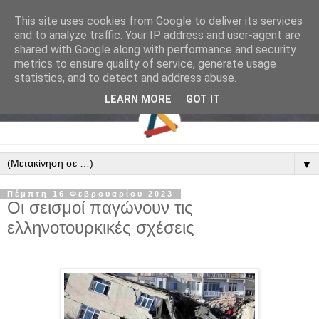
This site uses cookies from Google to deliver its services
and to analyze traffic. Your IP address and user-agent are
shared with Google along with performance and security
metrics to ensure quality of service, generate usage
statistics, and to detect and address abuse.
LEARN MORE
GOT IT
▼
Πέμπτη 16 Φεβρουαρίου 2023
Οι σεισμοί παγώνουν τις
ελληνοτουρκικές σχέσεις