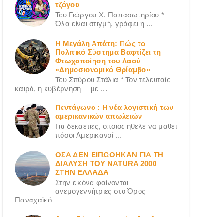
τζόγου
Του Γιώργου X. Παπασωτηρίου *
Όλα είναι στιγμή, γράφει η ...
Η Μεγάλη Απάτη: Πώς το
Πολιτικό Σύστημα Βαφτίζει τη
Φτωχοποίηση του Λαού
«Δημοσιονομικό Θρίαμβο»
Του Σπύρου Στάλια * Τον τελευταίο
καιρό, η κυβέρνηση —με ...
Πεντάγωνο : Η νέα λογιστική των
αμερικανικών απωλειών
Για δεκαετίες, όποιος ήθελε να μάθει
πόσοι Αμερικανοί ...
ΟΣΑ ΔΕN ΕΙΠΩΘΗΚΑΝ ΓΙΑ ΤΗ
ΔΙΑΛΥΣΗ ΤΟΥ NATURA 2000
ΣΤΗΝ ΕΛΛΑΔΑ
Στην εικόνα φαίνονται
ανεμογεννήτριες στο Όρος
Παναχαϊκό ...