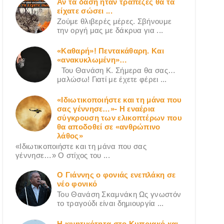
Αν τα δάση ήταν τράπεζες θα τα
είχατε σώσει ...
Ζούμε θλιβερές μέρες. Σβήνουμε
την οργή μας με δάκρυα για ...
«Καθαρή»! Πεντακάθαρη. Και
«ανακυκλωμένη»…
Του Θανάση Κ. Σήμερα θα σας…
μαλώσω! Γιατί με έχετε φέρει ...
«Ιδιωτικοποιήστε και τη μάνα που
σας γέννησε…»- Η εναέρια
σύγκρουση των ελικοπτέρων που
θα αποδοθεί σε «ανθρώπινο
λάθος»
«Ιδιωτικοποιήστε και τη μάνα που σας
γέννησε…» Ο στίχος του ...
Ο Γιάννης ο φονιάς ενεπλάκη σε
νέο φονικό
Του Θανάση Σκαμνάκη Ως γνωστόν
το τραγούδι είναι δημιουργία ...
Η κινητικότητα στο Κυπριακό και