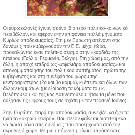
Οι ευρωεκλογές έγιναν σε ένα ιδιαίτερο πολιτικο-κοινωνικό
περιβάλλον, και έφεραν στην επιφάνεια πολλά μηνύματα.
Κυρίως αποδοκιμασίας. Στη μεν Ευρώπη απέναντι στις
δυνάμεις που κυβερνούσαν την Ε.Ε. μέχρι τώρα,
προκαλώντας έναν πολιτικό σεισμό στην «καρδιά» της
ηπείρου (Γαλλία, Γερμανία, Βέλγιο). Στη χώρα μας, από την
άλλη, η αποχή επιδρά ως «σφαλιάρα αποδοκιμασίας» και
απονομιμοποίησης του πολιτικού συστήματος: πρώτα της
κυβέρνησης και στη συνέχεια του χώρου της
κεντροαριστεράς (2ο και 3ο κόμμα), κι έπειτα και όλων των
άλλων κομμάτων (με εξαίρεση τα κόμματα του κ.
Βελόπουλου και της κας Λατινοπούλου: ήταν τα μόνα που
αύξησαν τις ψήφους τους σε σχέση με τον περσινό Ιούνιο).
Στην Ευρώπη, παρά την αποδοκιμασία, συνεχίζει να έχει τα
ηνία το «ακραίο κέντρο». Που πλέον φαίνεται διατεθειμένο
να δώσει ρόλο στις δυνάμεις που προέρχονται από τον
ακροδεξιό χώρο. Με μια υπόμνηση: είναι ευπρόσδεκτες