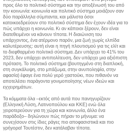
προς όλο το πολιτικό σύστημα και την αποξένωσή του από
την κοινωνία: κοινωνία και πολιτικό σύστημα μοιάζουν σαν
δύο παράλληλα σύμπαντα, και μάλιστα όσοι
κατοικοεδρεύουν στο πολιτικό σύστημα δεν έχουν ιδέα για το
πώς υπάρχει η κοινωνία. Κι αν κάποιοι ξέρουν, δεν είναι
διατεθειμένοι να κάνουν τίποτα. Η διαιώνιση του
υπάρχοντος, ένα ατέρμονο παρόν, μια ζωή χωρίς ελπίδα
καλυτέρευσης: αυτή είναι η πηγή πλουτισμού για τις ελίτ και
το διεφθαρμένο πολιτικό σύστημα. Δεν υπάρχει το 41% του
2023, δεν υπάρχει αντιπολίτευση, δεν υπάρχει μια αξιόπιστη
πρόταση. Το πολιτικό σύστημα (βουτηγμένο στη διαπλοκή,
στη συγκάλυψη, στο μπάζωμα, στην ανυποληψία, στην
αφασία) έφαγε ένα πολύ γερό χαστούκι, που πιθανόν να
αποτελέσει παράγοντα γονιμοποίησης νέων ιδεών και
εγχειρημάτων.
Τα κόμματα όλα –εκτός από αυτά που πανηγυρίζουν
(Ελληνική Λύση, Λατινοπούλου και ΚΚΕ) ενώ όλα
χειροτερεύουν για τη χώρα και κοινωνία, άλλο ένα
παράδοξο– δηλώνουν πώς πήραν το μήνυμα: να
συνεχίσουν στις ίδιες ράγες πιο αποφασιστικά και πιο
γρήγορα! Τουτέστιν, δεν κατάλαβαν τίποτα.