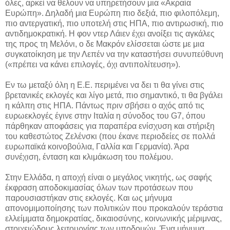
όλες, αρκεί να θέλουν να υπηρετήσουν μια «Ακραία
Ευρώπη». Δηλαδή μια Ευρώπη πιο δεξιά, πιο φιλοπόλεμη,
πιο αντεργατική, πιο υποτελή στις ΗΠΑ, πιο αντιρωσική, πιο
αντιδημοκρατική. Η φον ντερ Λάιεν έχει ανοίξει τις αγκάλες
της προς τη Μελόνι, ο δε Μακρόν ελίσσεται ώστε με μια
συγκατοίκηση με την Λεπέν να την καταστήσει συνυπεύθυνη
(«πρέπει να κάνει επιλογές, όχι αντιπολίτευση»).
Εν τω μεταξύ όλη η Ε.Ε. περιμένει να δει τι θα γίνει στις
βρετανικές εκλογές και λίγο μετά, πιο σημαντικό, τι θα βγάλει
η κάλπη στις ΗΠΑ. Πάντως πριν σβήσει ο αχός από τις
ευρωεκλογές έγινε στην Ιταλία η σύνοδος του G7, όπου
πάρθηκαν αποφάσεις για παραπέρα ενίσχυση και στήριξη
του καθεστώτος Ζελένσκι (που έκανε περιοδείες σε πολλά
ευρωπαϊκά κοινοβούλια, Γαλλία και Γερμανία). Άρα
συνέχιση, ένταση και κλιμάκωση του πολέμου.
Στην Ελλάδα, η αποχή είναι ο μεγάλος νικητής, ως σαφής
έκφραση αποδοκιμασίας όλων των προτάσεων που
παρουσιαστήκαν στις εκλογές. Και ως μήνυμα
απονομιμοποίησης των πολιτικών που προκαλούν τεράστια
ελλείμματα δημοκρατίας, δικαιοσύνης, κοινωνικής μέριμνας,
στοιχειώδους λειτουργίας των υποδομών. Ένα μήνυμα