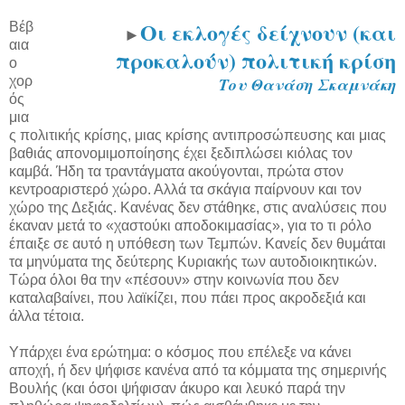
Οι εκλογές δείχνουν (και
Βέβ
►
αια
προκαλούν) πολιτική κρίση
ο
χορ
Του Θανάση Σκαμνάκη
ός
μια
ς πολιτικής κρίσης, μιας κρίσης αντιπροσώπευσης και μιας
βαθιάς απονομιμοποίησης έχει ξεδιπλώσει κιόλας τον
καμβά. Ήδη τα τραντάγματα ακούγονται, πρώτα στον
κεντροαριστερό χώρο. Αλλά τα σκάγια παίρνουν και τον
χώρο της Δεξιάς. Κανένας δεν στάθηκε, στις αναλύσεις που
έκαναν μετά το «χαστούκι αποδοκιμασίας», για το τι ρόλο
έπαιξε σε αυτό η υπόθεση των Τεμπών. Κανείς δεν θυμάται
τα μηνύματα της δεύτερης Κυριακής των αυτοδιοικητικών.
Τώρα όλοι θα την «πέσουν» στην κοινωνία που δεν
καταλαβαίνει, που λαϊκίζει, που πάει προς ακροδεξιά και
άλλα τέτοια.
Υπάρχει ένα ερώτημα: ο κόσμος που επέλεξε να κάνει
αποχή, ή δεν ψήφισε κανένα από τα κόμματα της σημερινής
Βουλής (και όσοι ψήφισαν άκυρο και λευκό παρά την