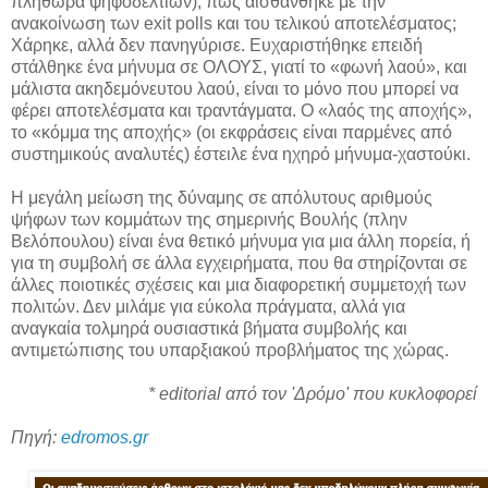
πληθώρα ψηφοδελτίων), πώς αισθάνθηκε με την
ανακοίνωση των exit polls και του τελικού αποτελέσματος;
Χάρηκε, αλλά δεν πανηγύρισε. Ευχαριστήθηκε επειδή
στάλθηκε ένα μήνυμα σε ΟΛΟΥΣ, γιατί το «φωνή λαού», και
μάλιστα ακηδεμόνευτου λαού, είναι το μόνο που μπορεί να
φέρει αποτελέσματα και τραντάγματα. Ο «λαός της αποχής»,
το «κόμμα της αποχής» (οι εκφράσεις είναι παρμένες από
συστημικούς αναλυτές) έστειλε ένα ηχηρό μήνυμα-χαστούκι.
Η μεγάλη μείωση της δύναμης σε απόλυτους αριθμούς
ψήφων των κομμάτων της σημερινής Βουλής (πλην
Βελόπουλου) είναι ένα θετικό μήνυμα για μια άλλη πορεία, ή
για τη συμβολή σε άλλα εγχειρήματα, που θα στηρίζονται σε
άλλες ποιοτικές σχέσεις και μια διαφορετική συμμετοχή των
πολιτών. Δεν μιλάμε για εύκολα πράγματα, αλλά για
αναγκαία τολμηρά ουσιαστικά βήματα συμβολής και
αντιμετώπισης του υπαρξιακού προβλήματος της χώρας.
* editorial από τον 'Δρόμο' που κυκλοφορεί
Πηγή:
edromos.gr