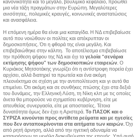
κανονικότητα και το μεγάλο, βουλιμικό κεφάλαιο, προωθεί
μια νέα τάξη πραγμάτων στην Ευρώπη. Μεγαλύτερες
ανισότητες, πολεμικές κραυγές, κοινωνικές αναστατώσεις
και ανασφάλεια.
Η επόμενη ημέρα θα είναι μια καταιγίδα. Η ΝΔ επιβεβαίωσε
αυτό που νοιώθουν οι πολίτες και απέκρυπταν οι
δημοσκοπήσεις. Ότι η φθορά της είναι μεγάλη. Και
επιβεβαιώθηκε στην κάλπη. Το αποτέλεσμα επιβεβαίωσε
την πρόθεση ψήφου της ΝΔ και όχι τα
γελοία “σενάρια
εκτίμησης ψήφου” των δημοσκοπικών εταιρειών
. Ο
Κυριάκος Μητσοτάκης γνωρίζει ότι η αντίστροφη πορεία έχει
αρχίσει, αλλά διατηρεί τα πρωτεία και ένα ακόμη
πλεονέκτημα σε σχέση με την αντιπολίτευση και γι αυτό θα
επιμείνει. Ότι ακόμη και σε συνθήκες πτώσης έχει στα δεξιά
του δυνάμεις, την Ελληνική Λύση, τη Νίκη κλπ με τις οποίες
άνετα θα μπορούσε να σχηματίσει κυβέρνηση, είτε με
απευθείας συνεργασία, είτε με αποστασίες. Τέτοια
δυνατότητα όμως δεν έχει η Αριστερά.
Το ΠΑΣΟΚ και ο
ΣΥΡΙΖΑ κινούνται προς αντίθετα ρεύματα και με ηγεσίες
που δεν ανταποκρίνονται στα αιτήματα των καιρών.
Όχι
από ρητή άρνηση, αλλά από την ηγετική αδυναμία να
κατανοήσουν τα μεγάλα διακυβεύματα της εποχής. Υπό αυτό