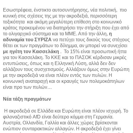
Εσωστρέφεια, ένστικτο αυτοσυντήρησης, νέα πολιτική, πιο
κυνική στις σχέσεις της με την ακροδεξιά, περισσότερη
τοξικότητα και ακόμη μεγαλύτερη επίθεση στο κοινωνικό
κράτος προκειμένου να διατηρήσει την στήριξη που έχει από
το ολιγαρχικό σύστημα και τα ΜΜΕ. Από την άλλη,
η
αδυναμία του ΣΥΡΙΖΑ
να πετύχει τους δικούς τους στόχους
θέτει εκ των πραγμάτων το δίλημμα, αν μπορεί να συνεχίσει
με ηγέτη τον Κασσελάκη
. Το 15% είναι προσωπική ήττα
για τον Κασσελάκη. Το ΚΚΕ και το ΠΑΣΟΚ κέρδισαν μικρές
εντυπώσεις, όπως και η Ελληνική Λύση, αλλά δεν δεν
αλλάζουν τους συσχετισμούς. Αλλάζουν όμως στην Ευρώπη
με την ακροδεξιά να είναι πλέον εντός των πυλών. Η
κοινωνική αναταραχή και οι κραυγές των πολεμοκάπηλων
είναι προ των πυλών…
Νέα τάξη πραγμάτων
Η ακροδεξιά σε Ελλάδα και Ευρώπη είναι πλέον ισχυρή. Το
φιλοναζιστικό AfD είναι δεύτερο κόμμα στη Γερμανία.
Αυστρία, Ολλανδία, Γαλλία και άλλες χώρες βρίσκονται
ενώπιον συνταρακτικών αλλαγών. Η ακροδεξιά έχει γίνει