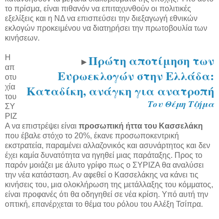
το πρίσμα, είναι πιθανόν να επιταχυνθούν οι πολιτικές
εξελίξεις και η ΝΔ να επισπεύσει την διεξαγωγή εθνικών
εκλογών προκειμένου να διατηρήσει την πρωτοβουλία των
κινήσεων.
Πρώτη αποτίμηση των
Η
►
απ
Ευρωεκλογών στην Ελλάδα:
οτυ
Καταδίκη, ανάγκη για ανατροπή
χία
του
Του Θέμη Τζήμα
ΣΥ
ΡΙΖ
Α να επιστρέψει είναι
προσωπική ήττα του Κασσελάκη
που έβαλε στόχο το 20%, έκανε προσωποκεντρική
εκστρατεία, παραμένει αλλαζονικός και ασυνάρτητος και δεν
έχει καμία δυνατότητα να ηγηθεί μιας παράταξης. Προς το
παρόν μοιάζει με άλυτο γρίφο πως ο ΣΥΡΙΖΑ θα αναλύσει
την νέα κατάσταση. Αν αφεθεί ο Κασσελάκης να κάνει τις
κινήσεις του, μια ολοκλήρωση της μετάλλαξης του κόμματος,
είναι προφανές ότι θα οδηγηθεί σε νέα κρίση. Υπό αυτή την
οπτική, επανέρχεται το θέμα του ρόλου του Αλέξη Τσίπρα.