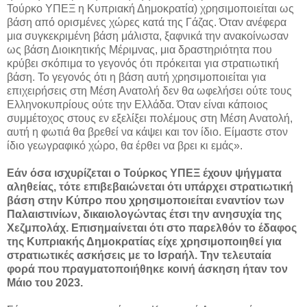
Τούρκο ΥΠΕΞ η Κυπριακή Δημοκρατία) χρησιμοποιείται ως
βάση από ορισμένες χώρες κατά της Γάζας. Όταν ανέφερα
μια συγκεκριμένη βάση μάλιστα, ξαφνικά την ανακοίνωσαν
ως βάση Διοικητικής Μέριμνας, μια δραστηριότητα που
κρύβει σκόπιμα το γεγονός ότι πρόκειται για στρατιωτική
βάση. Το γεγονός ότι η βάση αυτή χρησιμοποιείται για
επιχειρήσεις στη Μέση Ανατολή δεν θα ωφελήσει ούτε τους
Ελληνοκυπρίους ούτε την Ελλάδα. Όταν είναι κάποιος
συμμέτοχος στους εν εξελίξει πολέμους στη Μέση Ανατολή,
αυτή η φωτιά θα βρεθεί να κάψει και τον ίδιο. Είμαστε στον
ίδιο γεωγραφικό χώρο, θα έρθει να βρει κι εμάς».
Εάν όσα ισχυρίζεται ο Τούρκος ΥΠΕΞ έχουν ψήγματα
αληθείας, τότε επιβεβαιώνεται ότι υπάρχει στρατιωτική
βάση στην Κύπρο που χρησιμοποιείται εναντίον των
Παλαιστινίων, δικαιολογώντας έτσι την ανησυχία της
Χεζμπολάχ. Επισημαίνεται ότι στο παρελθόν το έδαφος
της Κυπριακής Δημοκρατίας είχε χρησιμοποιηθεί για
στρατιωτικές ασκήσεις με το Ισραήλ. Την τελευταία
φορά που πραγματοποιήθηκε κοινή άσκηση ήταν τον
Μάιο του 2023.