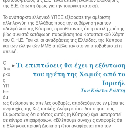
κράτους-μέλους της Ε.Ε. είναι απειλή εναντίον ολόκληρης
της Ε.Ε. (σιωπή όμως για την τουρκική κατοχή).
Το ανύπαρκτο ελληνικό ΥΠΕΞ εξέφρασε την αμέριστη
αλληλεγγύη της Ελλάδας προς την κυβέρνηση και τον
αδελφό λαό της Κύπρου, προσθέτοντας ότι η απειλή χρήσης
βίας συνιστά κατάφωρη παραβίαση του Καταστατικού Χάρτη
του Ο.Η.Ε. Γενικά, οι αντιδράσεις της Ελλάδας, της Κύπρου
και των ελληνικών ΜΜΕ απέβλεπαν στο να υποβαθμιστεί η
απειλή.
Τι επιπτώσεις θα έχει η εξόντωση
Ο
►
Τού
του ηγέτη της Χαμάς από το
ρκο
Ισραήλ
ς
ΥΠ
Του Κώστα Ράπτη
ΕΞ
όμ
ως θεώρησε τις απειλές σοβαρές, αποδεχόμενος εν μέρει τις
ανησυχίες της Χεζμπολάχ. Ανέφερε ότι ειδοποίησε τους
Ευρωπαίους ότι ο τόπος αυτός (η Κύπρος) έχει μετατραπεί
σε κέντρο επιχειρήσεων. «Βλέπουμε συνεχείς αναφορές ότι
η Ελληνοκυπριακή Διοίκηση (έτσι αναφέρεται από τον