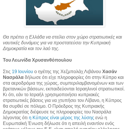
Θα πρέπει η Ελλάδα να στείλει στον χώρο στρατιωτικές και
ναυτικές δυνάμεις για να προστατεύσει την Κυπριακή
Δημοκρατία και τον λαό της.
Του Λεωνίδα Χρυσανθόπουλου
Στις
19 Ιουνίου
ο ηγέτης της Χεζμπολάχ Λιβάνου
Χασάν
Νασράλα
δήλωσε ότι είχε πληροφορίες ότι στην Κύπρο και
στα αεροδρόμια της χώρας, συμπεριλαμβανομένων και των
βρετανικών βάσεων, εκπαιδεύονται Ισραηλινοί στρατιωτικοί.
Κι ότι, εάν το Ισραήλ χρησιμοποιήσει κυπριακές
στρατιωτικές βάσεις για να χτυπήσει τον Λίβανο, η Κύπρος
θα συρθεί σε πόλεμο. Ο Πρόεδρος της Κυπριακής
Δημοκρατίας διέψευσε τις πληροφορίες του Νασράλα
λέγοντας ότι
η Κύπρος είναι μέρος της λύσης
ενώ η
Ευρωπαϊκή Ένωση δήλωσε ότι η απειλή εναντίον ενός