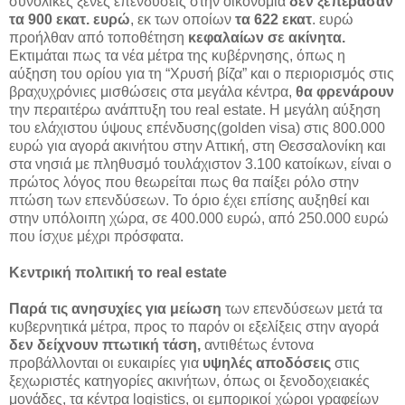
συνολικές ξένες επενδύσεις στην οικονομία
δεν ξεπέρασαν
τα 900 εκατ. ευρώ
, εκ των οποίων
τα 622 εκατ
. ευρώ
προήλθαν από τοποθέτηση
κεφαλαίων σε ακίνητα.
Εκτιμάται πως τα νέα μέτρα της κυβέρνησης, όπως η
αύξηση του ορίου για τη “Χρυσή βίζα” και ο περιορισμός στις
βραχυχρόνιες μισθώσεις στα μεγάλα κέντρα,
θα φρενάρουν
την περαιτέρω ανάπτυξη του real estate. Η μεγάλη αύξηση
του ελάχιστου ύψους επένδυσης(golden visa) στις 800.000
ευρώ για αγορά ακινήτου στην Αττική, στη Θεσσαλονίκη και
στα νησιά με πληθυσμό τουλάχιστον 3.100 κατοίκων, είναι ο
πρώτος λόγος που θεωρείται πως θα παίξει ρόλο στην
πτώση των επενδύσεων. Το όριο έχει επίσης αυξηθεί και
στην υπόλοιπη χώρα, σε 400.000 ευρώ, από 250.000 ευρώ
που ίσχυε μέχρι πρόσφατα.
Κεντρική πολιτική το real estate
Παρά τις ανησυχίες για μείωση
των επενδύσεων μετά τα
κυβερνητικά μέτρα, προς το παρόν οι εξελίξεις στην αγορά
δεν δείχνουν πτωτική τάση,
αντιθέτως έντονα
προβάλλονται οι ευκαιρίες για
υψηλές αποδόσεις
στις
ξεχωριστές κατηγορίες ακινήτων, όπως οι ξενοδοχειακές
μονάδες, τα κέντρα logistics, οι εμπορικοί χώροι γραφείων