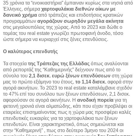
35 χρόνια τα “ενοικιαστήρια” έμπαιναν κυρίως στα νησιά από
Έλληνες, σήμερα
χαρτοφυλάκια διεθνών οίκων με
δανεικό χρήμα
από τράπεζες και επιδοτήσεις κρατικών
προγραμμάτων
αγοράζουν σωρηδόν μεγάλα ακίνητα
στις μεγαλουπόλεις της χώρας. Από το 2023 και δώθε ο
τομέας του real estate γνωρίζει πρωτοφανή άνοδο, τόσο
ώστε σήμερα να κυριαρχεί στις ξένες επενδύσεις.
Ο καλύτερος επενδυτής
Τα στοιχεία
της Τράπεζας της Ελλάδας
όπως αναλύονται
από ρεπορτάζ της “Καθημερινής” δείχνουν πως από το
σύνολο του
2,1 δισεκ. ευρώ ξένων επενδύσεων
στη χώρα
μας το πρώτο εξάμηνο του έτους,
το 1,14 δισεκ.
αφορά στην
αγορά ακινήτων. Το 2023 το real estate καταλάμβανε σχεδόν
το 47% επί του συνόλου των ξένων επενδύσεων, 2,1 δισεκ.
αφορούσαν σε αγορά ακινήτων. Η
ανοδική πορεία
για τη
φετεινή χρονιά είναι αλματώδης, κάτι που είχαν προβλέψει οι
εταιρείες επισημαίνοντας πως η χώρα μας προσφέρει καλές
επενδυτικές ευκαιρίες για τα χαρτοφυλάκια των ξένων
επενδυτών. Είναι χαρακτηριστικό, όπως σημειώνεται και
στην “Καθημερινή” , πως στο δεύτερο 3μηνο του 2024 οι