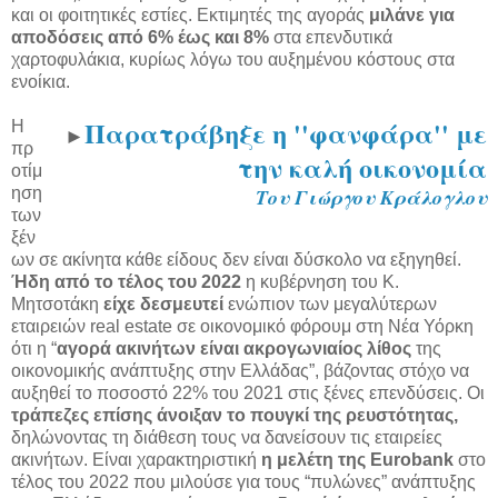
και οι φοιτητικές εστίες. Εκτιμητές της αγοράς
μιλάνε για
αποδόσεις από 6% έως και 8%
στα επενδυτικά
χαρτοφυλάκια, κυρίως λόγω του αυξημένου κόστους στα
ενοίκια.
Παρατράβηξε η ''φανφάρα'' με
Η
►
πρ
την καλή οικονομία
οτίμ
ηση
Του Γιώργου Κράλογλου
των
ξέν
ων σε ακίνητα κάθε είδους δεν είναι δύσκολο να εξηγηθεί.
Ήδη από το τέλος του 2022
η κυβέρνηση του Κ.
Μητσοτάκη
είχε δεσμευτεί
ενώπιον των μεγαλύτερων
εταιρειών real estate σε οικονομικό φόρουμ στη Νέα Υόρκη
ότι η “
αγορά ακινήτων είναι ακρογωνιαίος λίθος
της
οικονομικής ανάπτυξης στην Ελλάδας”, βάζοντας στόχο να
αυξηθεί το ποσοστό 22% του 2021 στις ξένες επενδύσεις. Οι
τράπεζες επίσης άνοιξαν το πουγκί της ρευστότητας,
δηλώνοντας τη διάθεση τους να δανείσουν τις εταιρείες
ακινήτων. Είναι χαρακτηριστική
η μελέτη της Eurobank
στο
τέλος του 2022 που μιλούσε για τους “πυλώνες” ανάπτυξης