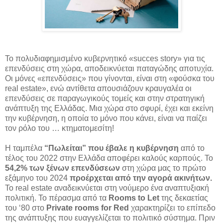
Το πολυδιαφημισμένο κυβερνητικό «succes story» για τις
επενδύσεις στη χώρα, αποδεικνύεται παταγώδης αποτυχία.
Οι μόνες «επενδύσεις» που γίνονται, είναι στη «φούσκα του
real estate», ενώ αντίθετα απουσιάζουν κραυγαλέα οι
επενδύσεις σε παραγωγικούς τομείς και στην στρατηγική
ανάπτυξη της Ελλάδας. Μια χώρα στο σφυρί, έχει και εκείνη
την κυβέρνηση, η οποία το μόνο που κάνει, είναι να παίζει
τον ρόλο του … κτηματομεσίτη!
Η ταμπέλα
“Πωλείται” που έβαλε η κυβέρνηση
από το
τέλος του 2022 στην Ελλάδα αποφέρει καλούς καρπούς. Το
54,2% των ξένων επενδύσεων
στη χώρα μας το πρώτο
εξάμηνο του 2024
προέρχεται από την αγορά ακινήτων.
Το real estate αναδεικνύεται στη νούμερο ένα αναπτυξιακή
πολιτική. Το πέρασμα από τα
Rooms to Let
της δεκαετίας
του ‘80 στο
Private rooms for Red
χαρακτηρίζει το επίπεδο
της ανάπτυξης που ευαγγελίζεται το πολιτικό σύστημα. Πριν