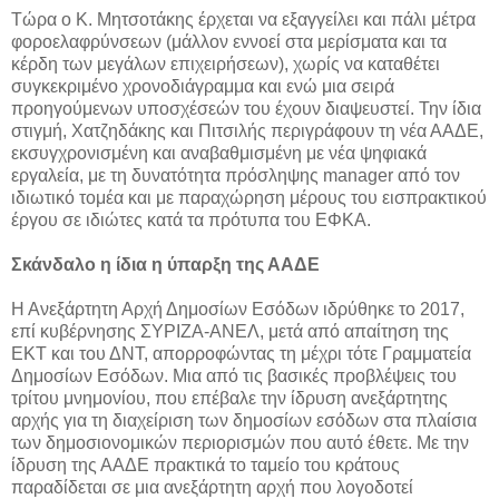
Τώρα ο Κ. Μητσοτάκης έρχεται να εξαγγείλει και πάλι μέτρα
φοροελαφρύνσεων (μάλλον εννοεί στα μερίσματα και τα
κέρδη των μεγάλων επιχειρήσεων), χωρίς να καταθέτει
συγκεκριμένο χρονοδιάγραμμα και ενώ μια σειρά
προηγούμενων υποσχέσεών του έχουν διαψευστεί. Την ίδια
στιγμή, Χατζηδάκης και Πιτσιλής περιγράφουν τη νέα ΑΑΔΕ,
εκσυγχρονισμένη και αναβαθμισμένη με νέα ψηφιακά
εργαλεία, με τη δυνατότητα πρόσληψης manager από τον
ιδιωτικό τομέα και με παραχώρηση μέρους του εισπρακτικού
έργου σε ιδιώτες κατά τα πρότυπα του ΕΦΚΑ.
Σκάνδαλο η ίδια η ύπαρξη της ΑΑΔΕ
Η Ανεξάρτητη Αρχή Δημοσίων Εσόδων ιδρύθηκε το 2017,
επί κυβέρνησης ΣΥΡΙΖΑ-ΑΝΕΛ, μετά από απαίτηση της
ΕΚΤ και του ΔΝΤ, απορροφώντας τη μέχρι τότε Γραμματεία
Δημοσίων Εσόδων. Μια από τις βασικές προβλέψεις του
τρίτου μνημονίου, που επέβαλε την ίδρυση ανεξάρτητης
αρχής για τη διαχείριση των δημοσίων εσόδων στα πλαίσια
των δημοσιονομικών περιορισμών που αυτό έθετε. Με την
ίδρυση της ΑΑΔΕ πρακτικά το ταμείο του κράτους
παραδίδεται σε μια ανεξάρτητη αρχή που λογοδοτεί