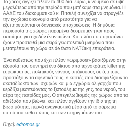
Το χρέος αγγίζει πλέον τα 400 δισ. ευρώ, κινούμενο σε ύψη
μεγαλύτερα από την περίοδο που μπήκαμε στα μνημόνια. Η
ΑΑΔΕ του διακομματικού κ. Πιτσιλή συνεχίζει να στραγγίζει
την εγχώρια οικονομία από ρευστότητα για να
εξυπηρετούνται οι δανειακές υποχρεώσεις. Η δημόσια
περιουσία της χώρας παραμένει δεσμευμένη και προς
εκποίηση για σχεδόν έναν αιώνα. Και πλάι στα παραπάνω
έχουν προστεθεί μια σειρά γεωπολιτικά μνημόνια που
μετατρέπουν τη χώρα σε de facto ΝΑΤΟϊκή επικράτεια.
Ένα καθεστώς που έχει πλέον «ωριμάσει» βασιζόμενο στην
εξουσία που συντηρεί ένα δίκτυο από τεχνοκράτες killer της
ευρωκρατίας, πολιτικούς νάνους υπάκουους σε ό,τι τους
προστάξουν τα αφεντικά τους, δικαστές που διασφαλίζουν το
ακαταδίωκτο των ισχυρών και μια εγχώρια ολιγαρχία που
κερδίζει μεσιτεύοντας το ξεπούλημα της γης, του νερού, του
αέρα της πατρίδας μας. Ο απεγκλωβισμός της χώρας από τα
αδιέξοδα που βιώνει, και πλέον αγγίζουν την ίδια της τη
βιωσιμότητα, περνά αναγκαστικά μέσα από το σάρωμα
αυτού του καθεστώτος και των στηριγμάτων του.
Πηγή:
edromos.gr