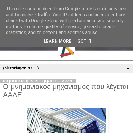
This site uses cookies from Google to deliver its services
and to analyze traffic. Your IP address and user-agent are
shared with Google along with performance and security
metrics to ensure quality of service, generate usage
statistics, and to detect and address abuse.
LEARN MORE
GOT IT
▼
Παρασκευή 8 Νοεμβρίου 2024
Ο μνημονιακός μηχανισμός που λέγεται
ΑΑΔΕ