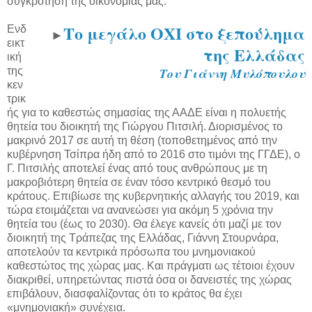
συγκρότηση της οικονομίας μας.
Το μεγάλο ΟΧΙ στο ξεπούλημα
Ενδ
►
εικτ
της Ελλάδας
ική
της
Του Γιάννη Μυλόπουλου
κεν
τρικ
ής για το καθεστώς σημασίας της ΑΑΔΕ είναι η πολυετής
θητεία του διοικητή της Γιώργου Πιτσιλή. Διορισμένος το
μακρινό 2017 σε αυτή τη θέση (τοποθετημένος από την
κυβέρνηση Τσίπρα ήδη από το 2016 στο τιμόνι της ΓΓΔΕ), ο
Γ. Πιτσιλής αποτελεί ένας από τους ανθρώπους με τη
μακροβιότερη θητεία σε έναν τόσο κεντρικό θεσμό του
κράτους. Επιβίωσε της κυβερνητικής αλλαγής του 2019, και
τώρα ετοιμάζεται να ανανεώσει για ακόμη 5 χρόνια την
θητεία του (έως το 2030). Θα έλεγε κανείς ότι μαζί με τον
διοικητή της Τράπεζας της Ελλάδας, Γιάννη Στουρνάρα,
αποτελούν τα κεντρικά πρόσωπα του μνημονιακού
καθεστώτος της χώρας μας. Και πράγματι ως τέτοιοι έχουν
διακριθεί, υπηρετώντας πιστά όσα οι δανειστές της χώρας
επιβάλουν, διασφαλίζοντας ότι το κράτος θα έχει
«μνημονιακή» συνέχεια.