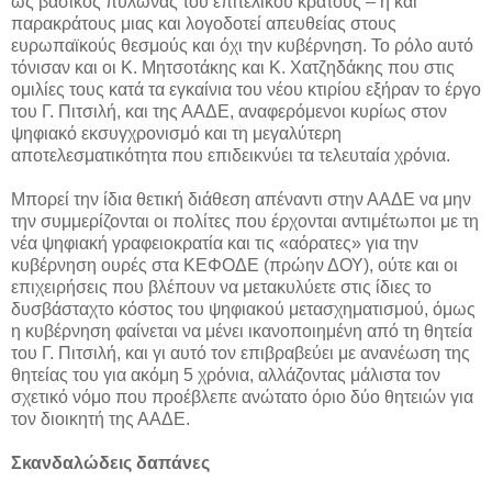
ως βασικός πυλώνας του επιτελικού κράτους – ή και
παρακράτους μιας και λογοδοτεί απευθείας στους
ευρωπαϊκούς θεσμούς και όχι την κυβέρνηση. Το ρόλο αυτό
τόνισαν και οι Κ. Μητσοτάκης και Κ. Χατζηδάκης που στις
ομιλίες τους κατά τα εγκαίνια του νέου κτιρίου εξήραν το έργο
του Γ. Πιτσιλή, και της ΑΑΔΕ, αναφερόμενοι κυρίως στον
ψηφιακό εκσυγχρονισμό και τη μεγαλύτερη
αποτελεσματικότητα που επιδεικνύει τα τελευταία χρόνια.
Μπορεί την ίδια θετική διάθεση απέναντι στην ΑΑΔΕ να μην
την συμμερίζονται οι πολίτες που έρχονται αντιμέτωποι με τη
νέα ψηφιακή γραφειοκρατία και τις «αόρατες» για την
κυβέρνηση ουρές στα ΚΕΦΟΔΕ (πρώην ΔΟΥ), ούτε και οι
επιχειρήσεις που βλέπουν να μετακυλύετε στις ίδιες το
δυσβάσταχτο κόστος του ψηφιακού μετασχηματισμού, όμως
η κυβέρνηση φαίνεται να μένει ικανοποιημένη από τη θητεία
του Γ. Πιτσιλή, και γι αυτό τον επιβραβεύει με ανανέωση της
θητείας του για ακόμη 5 χρόνια, αλλάζοντας μάλιστα τον
σχετικό νόμο που προέβλεπε ανώτατο όριο δύο θητειών για
τον διοικητή της ΑΑΔΕ.
Σκανδαλώδεις δαπάνες