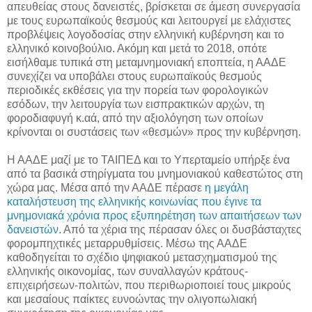
απευθείας στους δανειστές, βρίσκεται σε άμεση συνεργασία
με τους ευρωπαϊκούς θεσμούς και λειτουργεί με ελάχιστες
προβλέψεις λογοδοσίας στην ελληνική κυβέρνηση και το
ελληνικό κοινοβούλιο. Ακόμη και μετά το 2018, οπότε
εισήλθαμε τυπικά στη μεταμνημονιακή εποπτεία, η ΑΑΔΕ
συνεχίζει να υποβάλει στους ευρωπαϊκούς θεσμούς
περιοδικές εκθέσεις για την πορεία των φορολογικών
εσόδων, την λειτουργία των εισπρακτικών αρχών, τη
φοροδιαφυγή κ.αά, από την αξιολόγηση των οποίων
κρίνονται οι συστάσεις των «θεσμών» προς την κυβέρνηση.
Η ΑΑΔΕ μαζί με το ΤΑΙΠΕΔ και το Υπερταμείο υπήρξε ένα
από τα βασικά στηρίγματα του μνημονιακού καθεστώτος στη
χώρα μας. Μέσα από την ΑΑΔΕ πέρασε
η μεγάλη
καταλήστευση της ελληνικής κοινωνίας που έγινε τα
μνημονιακά χρόνια προς εξυπηρέτηση των απαιτήσεων των
δανειστών
. Από τα χέρια της πέρασαν όλες οι δυσβάσταχτες
φορομπηχτικές μεταρρυθμίσεις. Μέσω της ΑΑΔΕ
καθοδηγείται το σχέδιο ψηφιακού μετασχηματισμού της
ελληνικής οικονομίας, των συναλλαγών κράτους-
επιχειρήσεων-πολιτών, που περιθωριοποιεί τους μικρούς
και μεσαίους παίκτες ευνοώντας την ολιγοπωλιακή