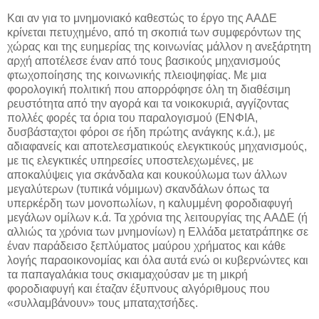
Και αν για το μνημονιακό καθεστώς το έργο της ΑΑΔΕ
κρίνεται πετυχημένο, από τη σκοπιά των συμφερόντων της
χώρας και της ευημερίας της κοινωνίας μάλλον η ανεξάρτητη
αρχή αποτέλεσε έναν από τους βασικούς μηχανισμούς
φτωχοποίησης της κοινωνικής πλειοψηφίας. Με μια
φορολογική πολιτική που απορρόφησε όλη τη διαθέσιμη
ρευστότητα από την αγορά και τα νοικοκυριά, αγγίζοντας
πολλές φορές τα όρια του παραλογισμού (ΕΝΦΙΑ,
δυσβάσταχτοι φόροι σε ήδη πρώτης ανάγκης κ.ά.), με
αδιαφανείς και αποτελεσματικούς ελεγκτικούς μηχανισμούς,
με τις ελεγκτικές υπηρεσίες υποστελεχωμένες, με
αποκαλύψεις για σκάνδαλα και κουκούλωμα των άλλων
μεγαλύτερων (τυπικά νόμιμων) σκανδάλων όπως τα
υπερκέρδη των μονοπωλίων, η καλυμμένη φοροδιαφυγή
μεγάλων ομίλων κ.ά. Τα χρόνια της λειτουργίας της ΑΑΔΕ (ή
αλλιώς τα χρόνια των μνημονίων) η Ελλάδα μετατράπηκε σε
έναν παράδεισο ξεπλύματος μαύρου χρήματος και κάθε
λογής παραοικονομίας και όλα αυτά ενώ οι κυβερνώντες και
τα παπαγαλάκια τους σκιαμαχούσαν με τη μικρή
φοροδιαφυγή και έταζαν έξυπνους αλγόριθμους που
«συλλαμβάνουν» τους μπαταχτσήδες.