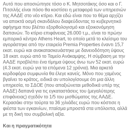
Αυτό που αποσιώπησε τόσο ο Κ. Μητσοτάκης όσο και ο Γ.
Πιτσιλής είναι πόσο θα κοστίσει η μεταφορά των υπηρεσιών
της ΑΑΔΕ στο νέο κτίριο. Και εδώ είναι που το θέμα αρχίζει
να αποκτά οσμή σκανδάλου διαψεύδοντας το κυβερνητικό
αφήγημα που βλέπει εξορθολογισμό και εξοικονόμηση
δαπανών. Το κτίριο επιφάνειας 26.000 τ.μ., είναι το πρώην
εμπορικό κέντρο Athens Heart, το οποίο μετά το κλείσιμο του
αγοράστηκε από την εταιρεία Premia Properties έναντι 15,7
εκατ. ευρώ και ανακατασκευάστηκε με δανειοδότηση ύψους
18 εκατ. ευρώ από το Ταμείο Ανάκαμψης. Η σύμβαση με την
ΑΑΔΕ προβλέπει ένα τίμημα ύψους άνω των 52 εκατ. ευρώ
(4.3 εκατ. ευρώ για τα επόμενα 12 χρόνια). Μια αρκετά
κερδοφόρα συμφωνία θα έλεγε κανείς. Μόνο που χαμένος
βγαίνει το κράτος, ειδικά αν υπολογίσουμε ότι μια άλλη
υπηρεσία, το ΣΔΟΕ (που απαξιώνεται μεθοδικά υπέρ της
ΑΑΔΕ) δαπανά για τις εγκαταστάσεις του (μεγαλύτερης
επιφάνειας) σχεδόν το 1/5 του μισθώματος της ΑΑΔΕ.
Κερασάκι στην τούρτα τα 36 χιλιάδες ευρώ που κόστισε η
φιέστα των εγκαινίων, πταίσμα μπροστά στα υπόλοιπα, αλλά
με τη δική του συμβολική αξία.
Και η πραγματικότητα