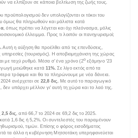
ύν να ελπίζουν σε κάποια βελτίωση της ζωής τους.
του προϋπολογισμού δεν υπολογίζονται οι τόκοι του
 όμως θα πληρωθούν και μάλιστα κατά
μα
, όπως πρέπει να λέγεται και όχι πλεόνασμα, μόλις
οσιονομικό έλλειμμα. Προς τι λοιπόν οι πανηγυρισμοί;
.
Αυτή η αύξηση θα προέλθει από τις επενδύσεις,
ις υπηρεσίες (τουρισμός). Η αποβιομηχάνιση της χώρας
ο
αι με ταχύ ρυθμό. Μέσα σ’ ένα χρόνο (2
εξάμηνο ‘23
ραγωγή μειώθηκε κατά
11%.
Σε λίγο εκτός από τα
ότερα τρόφιμα και θα τα πληρώνουμε με νέα δάνεια.
 2024 ανέρχεται σε
22,8 δις.
Με αυτό το παραγωγικό
, δεν υπάρχει μέλλον γι’ αυτή τη χώρα και το λαό της.
ς
2,5 δις
, από 66,7 το 2024 σε 69,2 δις το 2025.
κατά 1,6 δις ή 5,2%. Οι συντελεστές του παραμένουν
ληθωρισμού, τιμών. Επίσης ο φόρος εισοδήματος
ατά τα άλλα η κυβέρνηση Μητσοτάκη υπερηφανεύεται