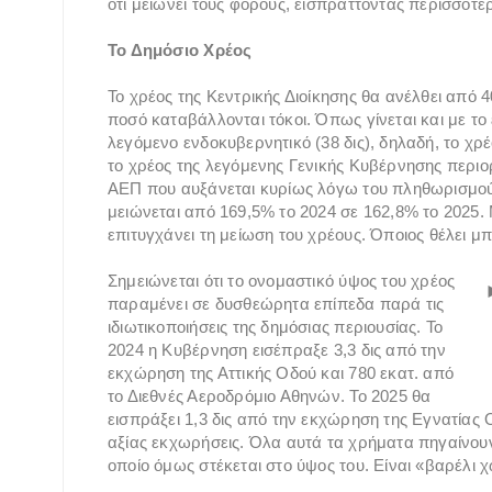
ότι μειώνει τους φόρους, εισπράττοντας περισσότε
Το Δημόσιο Χρέος
Το χρέος της Κεντρικής Διοίκησης θα ανέλθει από 4
ποσό καταβάλλονται τόκοι. Όπως γίνεται και με το 
λεγόμενο ενδοκυβερνητικό (38 δις), δηλαδή, το χρέ
το χρέος της λεγόμενης Γενικής Κυβέρνησης περιορί
ΑΕΠ που αυξάνεται κυρίως λόγω του πληθωρισμού 
μειώνεται από 169,5% το 2024 σε 162,8% το 2025.
επιτυγχάνει τη μείωση του χρέους. Όποιος θέλει μπο
Σημειώνεται ότι το ονομαστικό ύψος του χρέος
παραμένει σε δυσθεώρητα επίπεδα παρά τις
ιδιωτικοποιήσεις της δημόσιας περιουσίας. Το
2024 η Κυβέρνηση εισέπραξε 3,3 δις από την
εκχώρηση της Αττικής Οδού και 780 εκατ. από
το Διεθνές Αεροδρόμιο Αθηνών. Το 2025 θα
εισπράξει 1,3 δις από την εκχώρηση της Εγνατία
αξίας εκχωρήσεις. Όλα αυτά τα χρήματα πηγαίνου
οποίο όμως στέκεται στο ύψος του. Είναι «βαρέλι 