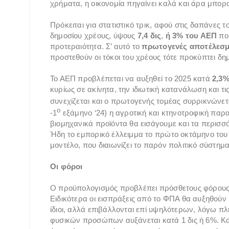
χρήματα, η οικονομία πηγαίνει καλά και άρα μπορο
Πρόκειται για στατιστικό τρικ, αφού στις δαπάνες 
δημοσίου χρέους, ύψους
7,4 δις
,
ή 3% του ΑΕΠ
που
προτεραιότητα. Σ’ αυτό το
πρωτογενές αποτέλεσ
προστεθούν οι τόκοι του χρέους τότε προκύπτει δημ
Το ΑΕΠ προβλέπεται να αυξηθεί το 2025 κατά
2,3%
κυρίως σε ακίνητα, την ιδιωτική κατανάλωση και τ
συνεχίζεται και ο πρωτογενής τομέας συρρικνώνετ
ο
-1
εξάμηνο ‘24) η αγροτική και κτηνοτροφική πα
βιομηχανικά προϊόντα θα εισάγουμε και τα περισσ
Ήδη το εμπορικό έλλειμμα το πρώτο οκτάμηνο του
μοντέλο, που διαιωνίζει το παρόν πολιτικό σύστημα
Οι φόροι
Ο προϋπολογισμός προβλέπει πρόσθετους φόρου
Ειδικότερα οι εισπράξεις από το ΦΠΑ θα αυξηθούν 
ίδιοι, αλλά επιβάλλονται επί υψηλότερων, λόγω π
φυσικών προσώπων αυξάνεται κατά 1 δις ή 6%. Κ