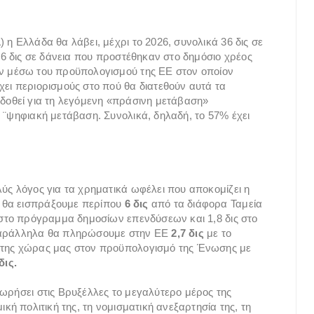
 η Ελλάδα θα λάβει, μέχρι το 2026, συνολικά 36 δις σε
9,6 δις σε δάνεια που προστέθηκαν στο δημόσιο χρέος
ύν μέσω του προϋπολογισμού της ΕΕ στον οποίον
χει περιορισμούς στο πού θα διατεθούν αυτά τα
 δοθεί για τη λεγόμενη «πράσινη μετάβαση»
 ¨ψηφιακή μετάβαση. Συνολικά, δηλαδή, το 57% έχει
ύς λόγος για τα χρηματικά ωφέλει που αποκομίζει η
 θα εισπράξουμε περίπου
6 δις
από τα διάφορα Ταμεία
ι στο πρόγραμμα δημοσίων επενδύσεων και 1,8 δις στο
αράλληλα θα πληρώσουμε στην ΕΕ
2,7 δις
με το
ά της χώρας μας στον προϋπολογισμό της Ένωσης με
δις.
χωρήσει στις Βρυξέλλες το μεγαλύτερο μέρος της
ική πολιτική της, τη νομισματική ανεξαρτησία της, τη