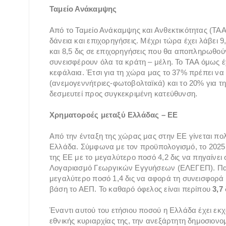
Ταμείο Ανάκαμψης
Από το Ταμείο Ανάκαμψης και Ανθεκτικότητας (ΤΑΑ)
δάνεια και επιχορηγήσεις. Μέχρι τώρα έχει λάβει 
και 8,5 δις σε επιχορηγήσεις που θα αποπληρωθο
συνεισφέρουν όλα τα κράτη – μέλη. Το ΤΑΑ όμως έ
κεφάλαια. Έτσι για τη χώρα μας το 37% πρέπει να
(ανεμογεννήτριες-φωτοβολταϊκά) και το 20% για τη
δεσμευτεί προς συγκεκριμένη κατεύθυνση.
Χρηματοροές μεταξύ Ελλάδας – ΕΕ
Από την ένταξη της χώρας μας στην ΕΕ γίνεται πολ
Ελλάδα. Σύμφωνα με τον προϋπολογισμό, το 2025
της ΕΕ με το μεγαλύτερο ποσό 4,2 δις να πηγαίνε
Λογαριασμό Γεωργικών Εγγυήσεων (ΕΛΕΓΕΠ). Π
μεγαλύτερο ποσό 1,4 δις να αφορά τη συνεισφορ
βάση το ΑΕΠ. Το καθαρό όφελος είναι περίπου
3,7 
Έναντι αυτού του ετήσιου ποσού η Ελλάδα έχει εκ
εθνικής κυριαρχίας της, την ανεξάρτητη δημοσιονομ