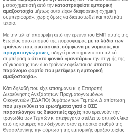
μετασχηματιστή από την
καταστραφείσα εμπορική
αμαξοστοιχία
μήπως αυτά είχαν διαφορετική «χημική
συμπεριφορά», χωρίς όμως να διαπιστωθεί και πάλι κάτι
τέτοιο.
Με την τελική απόρριψη από την έρευνα του ΕΜΠ αυτής της
θεωρίας συσχετισμού της πυρόσφαιρας
με τα λάδια των
τραίνων που, ουσιαστικά, σύμφωνα με νομικούς και
πραγματογνώμονες
, οδηγεί μονοσήμαντα στο τελικό
συμπέρασμα
ότι «το φονικό »μανιτάρι»»
την στιγμής της
σύγκρουσης των δύο τραίνων οφείλεται σε
ύποπτο
παράνομο φορτίο που μετέφερε η εμπορική
αμαξοστοιχία».
Κάτι δηλαδή που είχε επισημάνει κι η Επιτροπή
Διερεύνησης Ανεξάρτητων Πραγματογνωμόνων
Οικογενειών (ΕΔΑΠΟ) θυμάτων των Τεμπών. Διαπίστωση
που μεγενθύνει τα ερωτήματα γιατί ο ΟΣΕ
παραπλάνησε τις δικαστικές αρχές
που ερευνούν την
τραγωδία των Τεμπών κι απέφυγε να στείλει το οπτικό υλικό
από τις κάμερες που δείχνουν στον εμπορικό σταθμό της
Θεσσαλονίκης την φόρτωση της εμπορικής αμαξοστοιχίας.