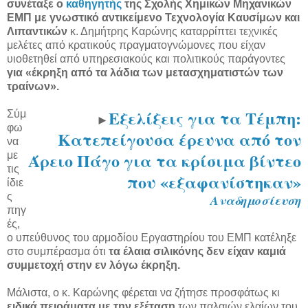
συνέταξε ο
καθηγητής
της Σχολής Χημικών Μηχανικών
ΕΜΠ με γνωστικό αντικείμενο Τεχνολογία Καυσίμων και
Λιπαντικών
κ. Δημήτρης Καρώνης καταρρίπτει τεχνικές
μελέτες από κρατικούς πραγματογνώμονες που είχαν
υιοθετηθεί από υπηρεσιακούς και πολιτικούς παράγοντες
για «έκρηξη από τα λάδια των μετασχηματιστών των
τραίνων».
Εξελίξεις για τα Τέμπη:
Σύμ
►
φω
Κατεπείγουσα έρευνα από τον
να
Άρειο Πάγο για τα κρίσιμα βίντεο
με
τις
που «εξαφανίστηκαν»
ίδιε
ς
Αναδημοσίευση
πηγ
ές,
ο υπεύθυνος του αρμοδίου Εργαστηρίου του ΕΜΠ κατέληξε
στο συμπέρασμα ότι
τα έλαια σιλικόνης δεν είχαν καμιά
συμμετοχή στην εν λόγω έκρηξη.
Μάλιστα, ο κ. Καρώνης φέρεται να ζήτησε προσφάτως κι
ειδικά πειράματα με την εξέταση
των παλαιών ελαίων του