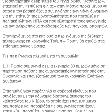
νεοσυντηρητικά deep states του «εγχειριδίου Κίσσιντζερ»,
επιχειρεί την «επίθεση φιλίας» στην Μόσχα προκειμένου να
σπάσει τον βασικό άξονα συνεννόησης των νέων δυνάμεων
για την επίτευξη της μονοπολικότητας που πρεσβεύει η
πολιτική ελίτ των ΗΠΑ και που εξυπηρετεί τους ψυχογενείς
και αντιανθρώπινους σχεδιασμούς των παγκοσμιοποιητών.
Επανερχόμενος στο κατ’ ουσία περιεχόμενο της δεύτερης
τηλεφωνικής επικοινωνίας Τράμπ – Πούτιν θα σταθώ στις
επίσημες ανακοινώσεις:
Τι είπε η Ρωσική πλευρά μετά τη συνομιλία:
1. Η Ρωσία συμφωνεί σε μια εκεχειρία 30 ημερών μόνο σε
περίπτωση παύσης της αναγκαστικής κινητοποίησης στην
Ουκρανία και επανεξοπλισμού των ουκρανικών Ενόπλων
Δυνάμεων
Επισημάνθηκαν παράλληλα οι σοβαροί κίνδυνοι που
συνδέονται με την αδυναμία διαπραγμάτευσης του
καθεστώτος του Κιέβου, το οποίο έχει επανειλημμένα
σαμποτάρει και παραβιάζει τις συμφωνίες που έχουν
επιτευχθεί, προσθέτει η ανακοίνωση του Κρεμλίνου.