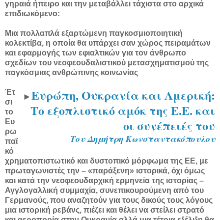
γηραιά ήπειρο και την μεταβάλλει τάχιστα στο αρχικά
επιδιωκόμενο:
Μια πολλαπλά εξαρτώμενη παγκοσμιοποιητική
κολεκτίβα, η οποία θα υπάρχει σαν χώρος πειραμάτων
και εφαρμογής των εφιαλτικών για τον άνθρωπο
σχεδίων του νεοφεουδαλιστικού μετασχηματισμού της
παγκόσμιας ανθρώπινης κοινωνίας
Ευρώπη, Ουκρανία και Αμερική:
Έτ
►
σι
Το εξοπλιστικό αμόκ της Ε.Ε. και
το
οι συνέπειές του
Ευ
ρω
Του Δημήτρη Κωνσταντακόπουλου
παϊ
κό
χρηματοπιστωτικό και δυστοπικό μόρφωμα της ΕΕ, με
πρωταγωνιστές την – «παράξενη» ιστορικά, όχι όμως
και κατά την νεοφεουδαρχική ερμηνεία της ιστορίας –
Αγγλογαλλική συμμαχία, συνεπικουρούμενη από του
Γερμανούς, που αναζητούν για τους δικούς τους λόγους
μια ιστορική ρεβάνς, πιέζει και θέλει να στείλει στρατό
και αεροπορία στην Ουκρανία αλλά μια τέτοια εξέλιξη θα