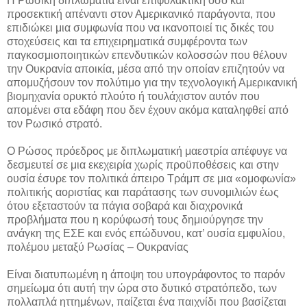
Η Ρωσική διπλωματία είναι επιφυλακτική όσο και
προσεκτική απέναντι στον Αμερικανικό παράγοντα, που
επιδιώκει μια συμφωνία που να ικανοποιεί τις δικές του
στοχεύσεις και τα επιχειρηματικά συμφέροντα των
παγκοσμιοποιητικών επενδυτικών κολοσσών που θέλουν
την Ουκρανία αποικία, μέσα από την οποίαν επιζητούν να
απομυζήσουν τον πολύτιμο για την τεχνολογική Αμερικανική
βιομηχανία ορυκτό πλούτο ή τουλάχιστον αυτόν που
απομένει στα εδάφη που δεν έχουν ακόμα καταληφθεί από
τον Ρωσικό στρατό.
Ο Ρώσος πρόεδρος με διπλωματική μαεστρία απέφυγε να
δεσμευτεί σε μια εκεχειρία χωρίς προϋποθέσεις και στην
ουσία έσυρε τον πολιτικά άπειρο Τράμπ σε μια «ομοφωνία»
πολιτικής αοριστίας και παράτασης των συνομιλιών έως
ότου εξεταστούν τα πάγια σοβαρά και διαχρονικά
προβλήματα που η κορύφωσή τους δημιούργησε την
ανάγκη της ΕΣΕ και ενός επώδυνου, κατ’ ουσία εμφυλίου,
πολέμου μεταξύ Ρωσίας – Ουκρανίας
Είναι διατυπωμένη η άποψη του υπογράφοντος το παρόν
σημείωμα ότι αυτή την ώρα στο δυτικό στρατόπεδο, των
πολλαπλά ηττημένων, παίζεται ένα παιχνίδι που βασίζεται