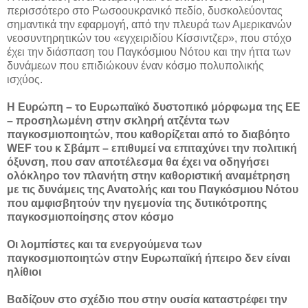
περισσότερο στο Ρωσοουκρανικό πεδίο, δυσκολεύοντας
σημαντικά την εφαρμογή, από την πλευρά των Αμερικανών
νεοσυντηρητικών του «εγχειριδίου Κίσσιντζερ», που στόχο
έχει την διάσπαση του Παγκόσμιου Νότου και την ήττα των
δυνάμεων που επιδιώκουν έναν κόσμο πολυπολικής
ισχύος.
Η Ευρώπη – το Ευρωπαϊκό δυστοπικό μόρφωμα της ΕΕ
– προσηλωμένη στην σκληρή ατζέντα των
παγκοσμιοποιητών, που καθορίζεται από το διαβόητο
WEF του κ Σβάμπ – επιθυμεί να επιταχύνει την πολιτική
όξυνση, που σαν αποτέλεσμα θα έχει να οδηγήσει
ολόκληρο τον πλανήτη στην καθοριστική αναμέτρηση
με τις δυνάμεις της Ανατολής και του Παγκόσμιου Νότου
που αμφισβητούν την ηγεμονία της δυτικότροπης
παγκοσμιοποίησης στον κόσμο
Οι λομπίστες και τα ενεργούμενα των
παγκοσμιοποιητών στην Ευρωπαϊκή ήπειρο δεν είναι
ηλίθιοι
Βαδίζουν στο σχέδιο που στην ουσία καταστρέφει την