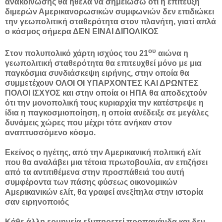
ανακοίνωσης θα ήθελα να σημειώσω ότι η επίτευξη
διμερών Αμερικανορωσικών συμφωνιών δεν επιδιώκει
την γεωπολιτική σταθερότητα στον πλανήτη, γιατί απλά
ο κόσμος σήμερα ΔΕΝ ΕΙΝΑΙ ΔΙΠΟΛΙΚΟΣ
ου
Στον πολυπολικό χάρτη ισχύος του 21
αιώνα η
γεωπολιτική σταθερότητα θα επιτευχθεί μόνο με μια
παγκόσμια συνδιάσκεψη ειρήνης, στην οποία θα
συμμετέχουν ΟΛΟΙ ΟΙ ΥΠΑΡΧΟΝΤΕΣ ΚΑΙ ΔΡΩΝΤΕΣ
ΠΟΛΟΙ ΙΣΧΥΟΣ και στην οποία οι ΗΠΑ θα αποδεχτούν
ότι την μονοπολική τους κυριαρχία την κατέστρεψε η
ίδια η παγκοσμιοποίηση, η οποία ανέδειξε σε μεγάλες
δυνάμεις χώρες που μέχρι τότε ανήκαν στον
αναπτυσσόμενο κόσμο.
Εκείνος ο ηγέτης, από την Αμερικανική πολιτική ελίτ
που θα αναλάβει μια τέτοια πρωτοβουλία, αν επιζήσει
από τα αντιτιθέμενα στην προσπάθειά του αυτή
συμφέροντα των πάσης φύσεως οικονομικών
Αμερικανικών ελίτ, θα γραφεί ανεξίτηλα στην ιστορία
σαν ειρηνοποιός
Κάθε άλλη ερμηνεία εξυπηρετεί προπαγάνδα και δεν