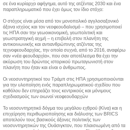
σε ένα κυρίαρχο αφήγημα, αυτό της ατζέντας 2030 και ένα
παραπληρωματικό που έχει όμως τον ίδιο στόχο:
Ο στόχος είναι μέσα από τον μονοπολικό αγγλοσαξονικό
άξονα ισχύος και τον νεοφεουδαλισμό – που χρησιμοποιεί
τις ΗΠΑ σαν την γεωοικονομική, γεωπολιτική και
γεωστρατηγική αιχμή – η επιβολή στον πλανήτη της
αντικοινωνικής και αντιανθρώπινης ατζέντας της
τεχνοφεουδαρχίας, την οποία συχνά, από το 2016, αναφέρω
σαν «νέα φεουδαρχία», που σαν αποτέλεσμα θα έχει την
ακύρωση του δρώντος ιστορικού πρωταγωνιστή στον
πλανήτη που ήταν και είναι ο άνθρωπος.
Οι νεοσυντηρητικοί του Τράμπ στις ΗΠΑ χρησιμοποιούνται
για την υλοποίηση ενός παραπληρωματικού σχεδίου που
καθόλου δεν επηρεάζει τους κεντρικούς και μόνιμους
σχεδιασμούς των οιωνοί νεοφεουδαρχών
Το νεοσυντηρητικό δόγμα του μεγάλου εχθρού (Κίνα) και η
επιχείρηση περιθωριοποίησης και διάλυσης των BRICS
αποτελούν τους βασικούς άξονες πολιτικής των
νεοσυντηρητικών της Ουάσιγκτον, που πλαισιωμένη από τα