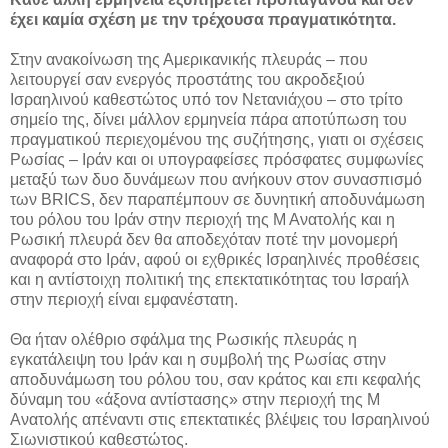
έχει καμία σχέση με την τρέχουσα πραγματικότητα.
Στην ανακοίνωση της Αμερικανικής πλευράς – που
λειτουργεί σαν ενεργός προστάτης του ακροδεξιού
Ισραηλινού καθεστώτος υπό τον Νετανιάχου – στο τρίτο
σημείο της, δίνει μάλλον ερμηνεία πάρα αποτύπωση του
πραγματικού περιεχομένου της συζήτησης, γιατι οι σχέσεις
Ρωσίας – Ιράν και οι υπογραφείσες πρόσφατες συμφωνίες
μεταξύ των δυο δυνάμεων που ανήκουν στον συνασπισμό
των BRICS, δεν παραπέμπουν σε δυνητική αποδυνάμωση
του ρόλου του Ιράν στην περιοχή της Μ Ανατολής και η
Ρωσική πλευρά δεν θα αποδεχόταν ποτέ την μονομερή
αναφορά στο Ιράν, αφού οι εχθρικές Ισραηλινές προθέσεις
και η αντίστοιχη πολιτική της επεκτατικότητας του Ισραήλ
στην περιοχή είναι εμφανέστατη.
Θα ήταν ολέθριο σφάλμα της Ρωσικής πλευράς η
εγκατάλειψη του Ιράν και η συμβολή της Ρωσίας στην
αποδυνάμωση του ρόλου του, σαν κράτος και επι κεφαλής
δύναμη του «άξονα αντίστασης» στην περιοχή της Μ
Ανατολής απέναντι στις επεκτατικές βλέψεις του Ισραηλινού
Σιωνιστικού καθεστώτος.