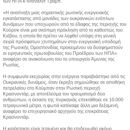
των ΗΠΑ κ Ντόναλντ Τράμπ.
«H ανατίναξη μιας σημαντικής ρωσικής ενεργειακής
εγκατάστασης από μονάδες των ουκρανικών ενόπλων
δυνάμεων που υποχωρούν από το έδαφος της περιοχής του
Kούρσκ είναι μια σκόπιμη πρόκληση από το καθεστώς του
Κιέβου, η οποία θα πρέπει να ληφθεί υπόψη στη γενική
σειρά πρόσφατων χτυπημάτων στην ενεργειακή υποδομή
της Ρωσικής Ομοσπονδίας προκειμένου να δυσφημιστούν
οι ειρηνευτικές πρωτοβουλίες του Προέδρου των ΗΠΑ»
αναφέρει σε ανακοίνωση του το υπουργείο Άμυνας της
Ρωσίας.
Η συμφωνία εκεχειρίας στην ενέργεια παραβιάστηκε από τις
Ουκρανικές δυνάμεις, όταν έκρηξη σημειώθηκε σε αποθήκη
πετρελαίου στο Κούμπαν στην Ρωσική περιοχή
Κρασνοντάρ, με αποτέλεσμα τον τραυματισμό δύο
ανθρώπων, η έκταση της πυρκαγιάς επεκτάθηκε σε 10.000
τετραγωνικά μέτρα, η φωτιά κατέκαψε άλλη μια δεξαμενή,
αναφέρει το επιχειρησιακό αρχηγείο της επικράτειας
Kρασνοντάρ.
Η κατάσταση είναι τεταμένη και θα επιδεινωθεί ακόμη