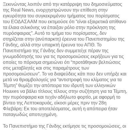
Ξεκινώντας λοιπόν από την κατάρριψη του δημοσιεύματος
της Real News, ενορχηστρώνουν την επίθεση στην
εγκυρότητα του συγκεκριμένου τμήματος του πορίσματος
του ΕΟΔΑΣΑΑΜ που εκτιμούσε ότι “είναι εξαιρετικά απίθανο
τα έλαια σιλικόνης να έπαιξαν ρόλο στην πρόκληση της
πυρόσφαιρας”. Αυτό το τμήμα του πορίσματος, δεν
στηρίζεται στην (ανύπαρκτη) έρευνα του Πανεπιστημίου της
Γάνδης, αλλά στην υπαρκτή έρευνα του ΑΠΘ. Το
Πανεπιστήμιο της Γάνδης δεν συμμετείχε πέραν της
γνωμοδότησής του για τις προσομοιώσεις εκρήξεων για τις
οποίες το πόρισμα σημειώνει ότι “προτάθηκαν βελτιώσεις
στις μεταβλητές και στις παραμέτρους των
προσομοιώσεων”. Το να διαψεύδεις κάτι που δεν υπήρξε και
μετά να θριαμβολογείς για “αντιστροφή του κλίματος για τα
Τέμπη” θυμίζει την απόπειρα του ιδρυτή των ελληνικών
Hoaxes να βάλει τίτλους τέλους στην συζήτηση για τα Τέμπη,
την πυρόσφαιρα και τυχόν αδήλωτο φορτίο, με αφορμή το
βίντεο της Λεπτοκαρυάς, είκοσι μέρες πριν την 28η
Φλεβάρη: Εκ του αποτελέσματος, αυτή η απόπειρα ήταν
παταγωδώς αποτυχημένη.
Το Πανεπιστήμιο της Γάνδης εκτίμησε τις προσομοιώσεις, οι