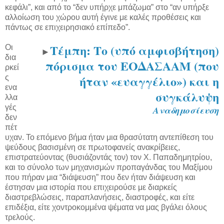
κεφάλι”, και από το “δεν υπήρχε μπάζωμα” στο “αν υπήρξε
αλλοίωση του χώρου αυτή έγινε με καλές προθέσεις και
πάντως σε επιχειρησιακό επίπεδο”.
Τέμπη: Το (υπό αμφισβήτηση)
Οι
►
δια
πόρισμα του ΕΟΔΑΣΑΑΜ (που
ρκεί
ήταν «ευαγγέλιο») και η
ς
ενα
συγκάλυψη
λλα
γές
Αναδημοσίευση
δεν
πέτ
υχαν. Το επόμενο βήμα ήταν μια θρασύτατη αντεπίθεση του
ψεύδους βασισμένη σε πρωτοφανείς ανακρίβειες,
επιστρατεύοντας (θυσιάζοντάς τον) τον Χ. Παπαδημητρίου,
και το σύνολο των μηχανισμών προπαγάνδας του Μαξίμου
που πήραν μια “διάψευση” που δεν ήταν διάψευση και
έστησαν μια ιστορία που επιχειρούσε με διαρκείς
διαστρεβλώσεις, παραπλανήσεις, διαστροφές, και είτε
επιδέξια, είτε χοντροκομμένα ψέματα να μας βγάλει όλους
τρελούς.