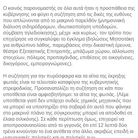
Ο κοινός παρονομαστής σε όλα αυτά ήταν η προσπάθεια της
κυβέρνησης να φύγει η συζήτηση από τις δικές της ευθύνες
που απλώνονται από το μακρινό παρελθόν (μνημονιακή
διάλυση σιδηρόδρομων, ιδιωτικοποίηση υποδομών,
σύμβαση τηλεδιοίκησης), μέχρι -και κυρίως- τον τρόπο που
επιχείρησε να συγκαλύψει το έγκλημα (δηλώσεις Μητσοτάκη
για ανθρώπινο λάθος, παρεμβάσεις στην δικαστική έρευνα,
θέατρο Εξεταστικής Επιτροπής, μπάζωμα χώρου, αλλοίωση
στοιχείων, πόλεμος προπαγάνδας, επιθέσεις σε οικογένειες,
δικηγόρους, εμπειρογνώμονες).
Η συζήτηση για την πυρόσφαιρα και τα αίτια της έκρηξης
φωτιάς είναι το τελευταίο καταφύγιο της κυβερνητικής
στρεψοδικίας. Προσανατολίζει τη συζήτηση σε κάτι που
υποτίθεται είναι αμφισβητήσιμο: τα αίτια της φωτιάς. (Λέμε
υποτίθεται γιατί δεν υπάρχει ουδείς χημικός μηχανικός που
να μπορεί να υποστηρίξει στα σοβαρά ότι αυτό που φάνηκε
στο μακρινό πλάνο της σύγκρουσης μπορεί να αποδοθεί σε
έλαια σιλικόνης). Σε κάθε περίπτωση όμως, επιχειρεί να
αποπροσανατολίσει από το γεγονός ότι επί 12 λεπτά δύο
τρένα κινούνταν το ένα αντίθετα στο άλλο, ακριβώς επειδή οι
μνημονιακές πολιτικές και οι πολιτικές των