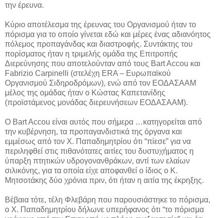
την έρευνα.
Κύριο αποτέλεσμα της έρευνας του Οργανισμού ήταν το
πόρισμα για το οποίο γίνεται εδώ και μέρες ένας αδιανόητος
πόλεμος προπαγάνδας και διαστροφής. Συντάκτης του
πορίσματος ήταν η τριμελής ομάδα της Επιτροπής
Διερεύνησης που αποτελούνταν από τους Bart Accou και
Fabrizio Carpinelli (στελέχη ERA – Ευρωπαϊκού
Οργανισμού Σιδηροδρόμων), ενώ από τον ΕΟΔΑΣΑΑΜ
μέλος της ομάδας ήταν ο Κώστας Καπετανίδης
(προϊστάμενος μονάδας διερευνήσεων ΕΟΔΑΣΑΑΜ).
Ο Bart Accou είναι αυτός που σήμερα …κατηγορείται από
την κυβέρνηση, τα προπαγανδιστικά της όργανα και
εμμέσως από τον Χ. Παπαδημητρίου ότι “πίεσε” για να
περιληφθεί στις πιθανότατες αιτίες του δυστυχήματος η
ύπαρξη πτητικών υδρογονανθράκων, αντί των ελαίων
σιλικόνης, για τα οποία είχε αποφανθεί ο ίδιος ο Κ.
Μητσοτάκης δύο χρόνια πριν, ότι ήταν η αιτία της έκρηξης.
Βέβαια τότε, τέλη Φλεβάρη που παρουσιάστηκε το πόρισμα,
ο Χ. Παπαδημητρίου δήλωνε υπερήφανος ότι “το πόρισμα