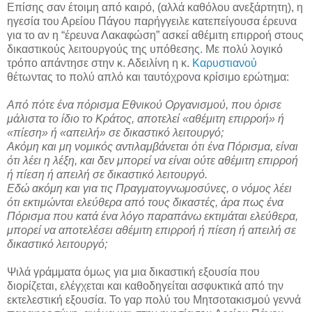
Επίσης σαν έτοιμη από καιρό, (αλλά καθόλου ανεξάρτητη), η
ηγεσία του Αρείου Πάγου παρήγγειλε κατεπείγουσα έρευνα
για το αν η “έρευνα Λακαφώση” ασκεί αθέμιτη επιρροή στους
δικαστικούς λειτουργούς της υπόθεσης. Με πολύ λογικό
τρόπο απάντησε στην κ. Αδειλίνη η κ.
Καρυστιανού
θέτωντας το πολύ απλό και ταυτόχρονα κρίσιμο ερώτημα:
Από πότε ένα πόρισμα Εθνικού Οργανισμού, που όρισε
μάλιστα το ίδιο το Κράτος, αποτελεί «αθέμιτη επιρροή» ή
«πίεση» ή «απειλή» σε δικαστικό λειτουργό;
Ακόμη και μη νομικός αντιλαμβάνεται ότι ένα Πόρισμα, είναι
ότι λέει η λέξη, και δεν μπορεί να είναι ούτε αθέμιτη επιρροή
ή πίεση ή απειλή σε δικαστικό λειτουργό.
Εδώ ακόμη και για τις Πραγματογνωμοσύνες, ο νόμος λέει
ότι εκτιμώνται ελεύθερα από τους δικαστές, άρα πως ένα
Πόρισμα που κατά ένα λόγο παραπάνω εκτιμάται ελεύθερα,
μπορεί να αποτελέσει αθέμιτη επιρροή ή πίεση ή απειλή σε
δικαστικό λειτουργό;
Ψιλά γράμματα όμως για μια δικαστική εξουσία που
διορίζεται, ελέγχεται και καθοδηγείται ασφυκτικά από την
εκτελεστική εξουσία. Το γαρ πολύ του Μητσοτακισμού γεννά