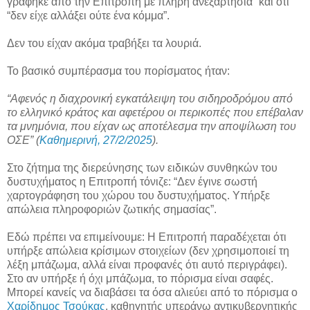
γράφηκε από την Επιτροπή με πλήρη ανεξαρτησία” και ότι
“δεν είχε αλλάξει ούτε ένα κόμμα”.
Δεν του είχαν ακόμα τραβήξει τα λουριά.
Το βασικό συμπέρασμα του πορίσματος ήταν:
“Αφενός η διαχρονική εγκατάλειψη του σιδηροδρόμου από
το ελληνικό κράτος και αφετέρου οι περικοπές που επέβαλαν
τα μνημόνια, που είχαν ως αποτέλεσμα την αποψίλωση του
ΟΣΕ” (
Καθημερινή, 27/2/2025
).
Στο ζήτημα της διερεύνησης των ειδικών συνθηκών του
δυστυχήματος η Επιτροπή τόνιζε: “Δεν έγινε σωστή
χαρτογράφηση του χώρου του δυστυχήματος. Υπήρξε
απώλεια πληροφοριών ζωτικής σημασίας”.
Εδώ πρέπει να επιμείνουμε: Η Επιτροπή παραδέχεται ότι
υπήρξε απώλεια κρίσιμων στοιχείων (δεν χρησιμοποιεί τη
λέξη μπάζωμα, αλλά είναι προφανές ότι αυτό περιγράφει).
Στο αν υπήρξε ή όχι μπάζωμα, το πόρισμα είναι σαφές.
Μπορεί κανείς να διαβάσει τα όσα αλιεύει από το πόρισμα ο
Χαρίδημος Τσούκας
, καθηγητής υπεράνω αντικυβερνητικής