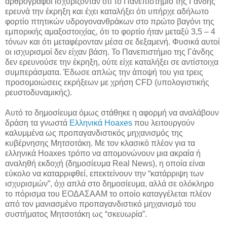
αρθρογράφοι ισχυρίζονταν ότι το Πανεπιστήμιο της Γάνδης
ερευνά την έκρηξη και έχει καταλήξει ότι υπήρχε αδήλωτο
φορτίο πτητικών υδρογονανθράκων στο πρώτο βαγόνι της
εμπορικής αμαξοστοιχίας, ότι το φορτίο ήταν μεταξύ 3,5 – 4
τόνων και ότι μεταφέρονταν μέσα σε δεξαμενή. Φυσικά αυτοί
οι ισχυρισμοί δεν είχαν βάση. Το Πανεπιστήμιο της Γάνδης
δεν ερευνούσε την έκρηξη, ούτε είχε καταλήξει σε αντίστοιχα
συμπεράσματα. Έδωσε απλώς την άποψή του για τρεις
προσομοιώσεις εκρήξεων με χρήση CFD (υπολογιστικής
ρευστοδυναμικής).
Αυτό το δημοσίευμα όμως στάθηκε η αφορμή να αναλάβουν
δράση τα γνωστά
Ελληνικά Hoaxes
που λειτουργούν
καλυμμένα ως προπαγανδιστικός μηχανισμός της
κυβέρνησης Μητσοτάκη. Με τον κλασικό πλέον για τα
ελληνικά Hoaxes τρόπο να απομονώνουν μια ακραία ή
αναληθή εκδοχή (δημοσίευμα Real News), η οποία είναι
εύκολο να καταρριφθεί, επεκτείνουν την “κατάρριψη των
ισχυρισμών”, όχι απλά στο δημοσίευμα, αλλά σε ολόκληρο
το πόρισμα του ΕΟΔΑΣΑΑΜ το οποίο καταγγέλεται πλέον
από τον μανιασμένο προπαγανδιστικό μηχανισμό του
συστήματος Μητσοτάκη ως “σκευωρία”.