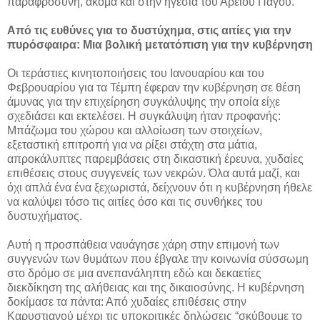
παραφροσύνη, ακόμα και στην ηγεσία του Αρείου Πάγου.
Από τις ευθύνες για το δυστύχημα, στις αιτίες για την
πυρόσφαιρα: Μια βολική μετατόπιση για την κυβέρνηση
Οι τεράστιες κινητοποιήσεις του Ιανουαρίου και του
Φεβρουαρίου για τα Τέμπη έφεραν την κυβέρνηση σε θέση
άμυνας για την επιχείρηση συγκάλυψης την οποία είχε
σχεδιάσει και εκτελέσει. Η συγκάλυψη ήταν προφανής:
Μπάζωμα του χώρου και αλλοίωση των στοιχείων,
εξεταστική επιτροπή για να ρίξει στάχτη στα μάτια,
απροκάλυπτες παρεμβάσεις στη δικαστική έρευνα, χυδαίες
επιθέσεις στους συγγενείς των νεκρών. Όλα αυτά μαζί, και
όχι απλά ένα ένα ξεχωριστά, δείχνουν ότι η κυβέρνηση ήθελε
να καλύψει τόσο τις αιτίες όσο και τις συνθήκες του
δυστυχήματος.
Αυτή η προσπάθεια ναυάγησε χάρη στην επιμονή των
συγγενών των θυμάτων που έβγαλε την κοινωνία σύσσωμη
στο δρόμο σε μια ανεπανάληπτη εδώ και δεκαετίες
διεκδίκηση της αλήθειας και της δικαιοσύνης. Η κυβέρνηση
δοκίμασε τα πάντα: Από χυδαίες επιθέσεις στην
Καρυστιανού μέχρι τις υποκριτικές δηλώσεις “σκύβουμε το