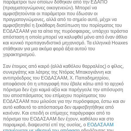
παράμετροι των οποίων δόθηκαν από την ΕΔΑΠΟ
(πραγματογνώμονες οικογενειών). Μπορεί να
αμφισβητούνται οι παράμετροι που έδωσαν οι
πραγματογνώμονες, αλλά από το σημείο αυτό, μέχρι να
αμφισβητηθεί η ξεκάθαρη διατύπωση του πορίσματος του
ΕΟΔΑΣΑΑΜ για τα αίτια της πυρόσφαιρας, υπάρχει τεράστια
απόσταση η οποία μπορεί να καλυφθεί μόνο από έναν άθλιο
και κυνικό προπαγανδιστικό μηχανισμό. Τα ελληνικά Hoaxes
στάθηκαν για μια ακόμα φορά άξια αυτού του
χαρακτηρισμού.
Σαν έτοιμος από καιρό (αλλά καθόλου θαρραλέος) ο φίλος,
συνεργάτης και λάτρης της Ντόρας Μπακογιάννη και
αντιπρόεδρος του ΕΟΔΑΣΑΑΜ, Χ. Παπαδημητρίου,
αποφάσισε ότι η υπογραφή που έβαλε κάτω από το αρχικό
πόρισμα δεν έχει καμιά αξία και παρήγγειλε την απόσυρση
του αποσπάσματος του επίμαχου πορίσματος του
ΕΟΔΑΣΑΑΜ που μιλούσε για την πυρόσφαιρα, έστω και αν
αυτό καθαυτό το απόσπασμα δεν αμφισβητήθηκε από
κανέναν. Και επειδή οι επίμαχες παράγραφοι από το
πόρισμα του ΕΟΔΑΣΑΑΜ δεν έχουν, καθόλου και στο
παραμικρό, διαψευστεί επί της ουσίας, ο
ΕΟΔΑΣΑΑΜ
επανέρχεται με χθεσινή του απόφαση
αδειάζοντας τον