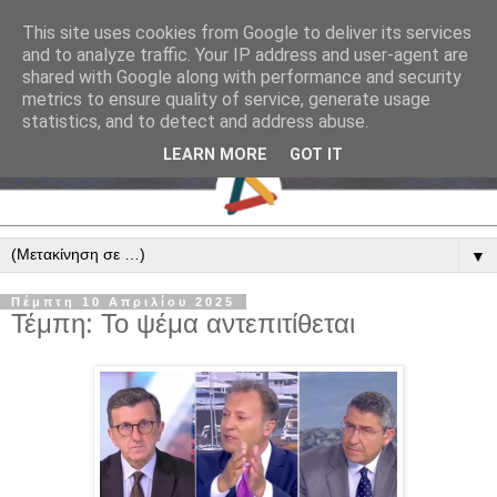
This site uses cookies from Google to deliver its services
and to analyze traffic. Your IP address and user-agent are
shared with Google along with performance and security
metrics to ensure quality of service, generate usage
statistics, and to detect and address abuse.
LEARN MORE
GOT IT
▼
Πέμπτη 10 Απριλίου 2025
Τέμπη: Το ψέμα αντεπιτίθεται