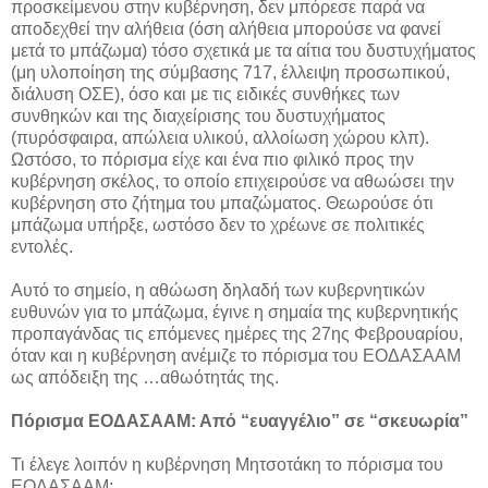
προσκείμενου στην κυβέρνηση, δεν μπόρεσε παρά να
αποδεχθεί την αλήθεια (όση αλήθεια μπορούσε να φανεί
μετά το μπάζωμα) τόσο σχετικά με τα αίτια του δυστυχήματος
(μη υλοποίηση της σύμβασης 717, έλλειψη προσωπικού,
διάλυση ΟΣΕ), όσο και με τις ειδικές συνθήκες των
συνθηκών και της διαχείρισης του δυστυχήματος
(πυρόσφαιρα, απώλεια υλικού, αλλοίωση χώρου κλπ).
Ωστόσο, το πόρισμα είχε και ένα πιο φιλικό προς την
κυβέρνηση σκέλος, το οποίο επιχειρούσε να αθωώσει την
κυβέρνηση στο ζήτημα του μπαζώματος. Θεωρούσε ότι
μπάζωμα υπήρξε, ωστόσο δεν το χρέωνε σε πολιτικές
εντολές.
Αυτό το σημείο, η αθώωση δηλαδή των κυβερνητικών
ευθυνών για το μπάζωμα, έγινε η σημαία της κυβερνητικής
προπαγάνδας τις επόμενες ημέρες της 27ης Φεβρουαρίου,
όταν και η κυβέρνηση ανέμιζε το πόρισμα του ΕΟΔΑΣΑΑΜ
ως απόδειξη της …αθωότητάς της.
Πόρισμα ΕΟΔΑΣΑΑΜ: Από “ευαγγέλιο” σε “σκευωρία”
Τι έλεγε λοιπόν η κυβέρνηση Μητσοτάκη το πόρισμα του
ΕΟΔΑΣΑΑΜ;