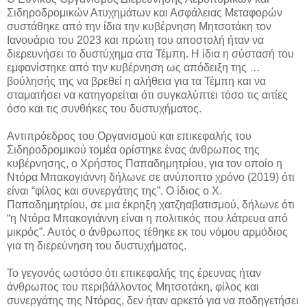
Σιδηροδρομικών Ατυχημάτων και Ασφάλειας Μεταφορών
συστάθηκε από την ίδια την κυβέρνηση Μητσοτάκη τον
Ιανουάριο του 2023 και πρώτη του αποστολή ήταν να
διερευνήσει το δυστύχημα στα Τέμπη. Η ίδια η σύστασή του
εμφανίστηκε από την κυβέρνηση ως απόδειξη της …
βούλησής της να βρεθεί η αλήθεια για τα Τέμπη και να
σταματήσει να κατηγορείται ότι συγκαλύπτει τόσο τις αιτίες
όσο και τις συνθήκες του δυστυχήματος.
Αντιπρόεδρος του Οργανισμού και επικεφαλής του
Σιδηροδρομικού τομέα ορίστηκε ένας άνθρωπος της
κυβέρνησης, ο Χρήστος Παπαδημητρίου, για τον οποίο η
Ντόρα Μπακογιάννη δήλωνε σε ανύποπτο χρόνο (2019) ότι
είναι “φίλος και συνεργάτης της”. Ο ίδιος ο Χ.
Παπαδημητρίου, σε μια έκρηξη χατζηαβατισμού, δήλωνε ότι
“η Ντόρα Μπακογιάννη είναι η πολιτικός που λάτρευα από
μικρός”. Αυτός ο άνθρωπος τέθηκε εκ του νόμου αρμόδιος
για τη διερεύνηση του δυστυχήματος.
Το γεγονός ωστόσο ότι επικεφαλής της έρευνας ήταν
άνθρωπος του περιβάλλοντος Μητσοτάκη, φίλος και
συνεργάτης της Ντόρας, δεν ήταν αρκετό για να ποδηγετήσει