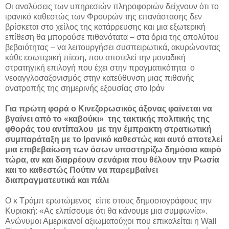
Οι αναλύσεις των υπηρεσιών πληροφοριών δείχνουν ότι το
ιρανικό καθεστώς των Φρουρών της επανάστασης δεν
βρίσκεται στο χείλος της κατάρρευσης και μια εξωτερική
επίθεση θα μπορούσε πιθανότατα – στα όρια της απολύτου
βεβαιότητας – να λειτουργήσει συσπειρωτικά, ακυρώνοντας
κάθε εσωτερική πίεση, που αποτελεί την μοναδική
στρατηγική επιλογή που έχει στην πραγματικότητα ο
νεοαγγλοσαξονισμός στην κατεύθυνση μιας πιθανής
ανατροπής της σημερινής εξουσίας στο Ιράν
Για πρώτη φορά ο Κινεζορωσικός άξονας φαίνεται να
βγαίνει από το «καβούκι» της τακτικής πολιτικής της
φθοράς του αντίπαλου με την έμπρακτη στρατιωτική
συμπαράταξη με το Ιρανικό καθεστώς και αυτό αποτελεί
μια επιβεβαίωση των όσων υποστηρίζω δημόσια καιρό
τώρα, αν και διαρρέουν σενάρια που θέλουν την Ρωσία
και το καθεστώς Πούτιν να παρεμβαίνει
διαπραγματευτικά και πάλι
Ο κ Τράμπ ερωτώμενος είπε στους δημοσιογράφους την
Κυριακή: «Ας ελπίσουμε ότι θα κάνουμε μια συμφωνία».
Ανώνυμοι Αμερικανοί αξιωματούχοι που επικαλείται η Wall