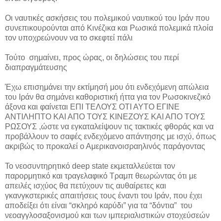
Οι ναυτικές ασκήσεις του πολεμικού ναυτικού του Ιράν που
συνεπικουρούνται από Κινέζικα και Ρωσικά πολεμικά πλοία
τον υποχρεώνουν να το σκεφτεί πάλι
Τούτο σημαίνει, προς ώρας, οι δηλώσεις του περί
διαπραγμάτευσης
Έχω επισημάνει την εκτίμησή μου ότι ενδεχόμενη απώλεια
του Ιράν θα σημάνει καθοριστική ήττα για τον Ρωσοκινεζικό
άξονα και φαίνεται ΕΠΙ ΤΕΛΟΥΣ ΟΤΙ ΑΥΤΟ ΕΓΙΝΕ
ΑΝΤΙΛΗΠΤΟ ΚΑΙ ΑΠΟ ΤΟΥΣ ΚΙΝΕΖΟΥΣ ΚΑΙ ΑΠΟ ΤΟΥΣ
ΡΩΣΟΥΣ ,ώστε να εγκαταλείψουν τις τακτικές φθοράς και να
προβάλλουν το σαφές ενδεχόμενο απάντησης με ισχύ, όπως
ακριβώς το προκαλεί ο Αμερικανοισραηλινός παράγοντας
Το νεοσυντηρητικό deep state εκμεταλλεύεται τον
παρορμητικό και τραγελαφικό Τραμπ θεωρώντας ότι με
απειλές ισχύος θα πετύχουν τις αυθαίρετες και
γκανγκστερικές απαιτήσεις τους έναντι του Ιράν, που έχει
αποδείξει ότι είναι “σκληρό καρύδι” για τα “δόντια” του
νεοαγγλοσαξονισμού και των ιμπεριαλιστικών στοχεύσεών