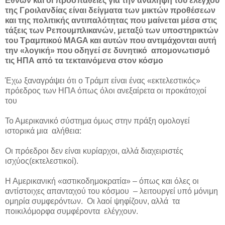
Εθνών και οι προσπάθειες για την ανάληψη του ελέγχου
της Γροιλανδίας είναι δείγματα των μικτών προθέσεων
και της πολιτικής αντιπαλότητας που μαίνεται μέσα στις
τάξεις των Ρεπουμπλικανών, μεταξύ των υποστηρικτών
του Τραμπικού MAGA και αυτών που αντιμάχονται αυτή
την «λογική» που οδηγεί σε δυνητικό απομονωτισμό
τις ΗΠΑ από τα τεκταινόμενα στον κόσμο
Έχω ξαναγράψει ότι ο Τράμπ είναι ένας «εκτελεστικός»
πρόεδρος των ΗΠΑ όπως όλοι ανεξαίρετα οι προκάτοχοί
του
Το Αμερικανικό σύστημα όμως στην πράξη ομολογεί
ιστορικά μια αλήθεια:
Οι πρόεδροι δεν είναι κυρίαρχοι, αλλά διαχειριστές
ισχύος(εκτελεστικοί).
Η Αμερικανική «αστικοδημοκρατία» – όπως και όλες οι
αντίστοιχες απανταχού του κόσμου – λειτουργεί υπό μόνιμη
ομηρία συμφερόντων. Οι λαοί ψηφίζουν, αλλά τα
ποικιλόμορφα συμφέροντα ελέγχουν.