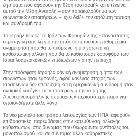
ζητήματα που αφορούν την θέση του Ισραήλ και επέκεινα
αυτού την Μέση Ανατολή – σαν παρακολούθημα των
σιωνιστικών απαιτήσεων – έχει δείξει την απόλυτη ταύτιση
και συνδρομή του
Το Ισραήλ θεωρεί το Ιράν των Φρουρών της Επανάστασης
στρατηγική απειλή για την υπόστασή του και επιθυμεί μια
αναμέτρηση που θα το ακύρωνε ή μια εσωτερική
καθεστωτική αλλαγή που θα το καθιστούσε δορυφόρο των
Ισραηλοαμερικανικών επιδιώξεων για την περιοχή
Στην πρόσφατη Ισραηλοιρανική αναμέτρηση η ήττα των
σιωνιστών ήταν εμφανής, αφού κανένας στόχος των
Ισραηλινών δεν επετεύχθη και η Αμερικανική συνδρομή ήταν
αναιμική και έγινε περισσότερο για την «τιμή της
Αμερικανοισραηλινής συμμαχίας» περισσότερο παρά για
οποιονδήποτε άλλο λόγο
Το νέο μοντέλο του τρόπου λειτουργίας των ΗΠΑ αφορούν
επιδραστικές παρεμβάσεις στην κατεύθυνση αλλαγής
καθεστώτων, στις δυνάμεις που θεωρούνται αντίπαλες του
μονοπολισμού και σε σύντομες αλλά καθοριστικές