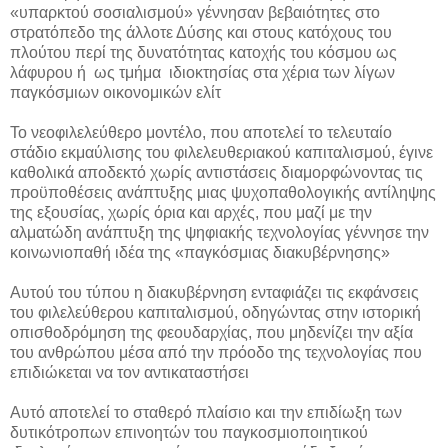
«υπαρκτού σοσιαλισμού» γέννησαν βεβαιότητες στο
στρατόπεδο της άλλοτε Δύσης και στους κατόχους του
πλούτου περί της δυνατότητας κατοχής του κόσμου ως
λάφυρου ή ως τμήμα ιδιοκτησίας στα χέρια των λίγων
παγκόσμιων οικονομικών ελίτ
Το νεοφιλελεύθερο μοντέλο, που αποτελεί το τελευταίο
στάδιο εκμαύλισης του φιλελευθεριακού καπιταλισμού, έγινε
καθολικά αποδεκτό χωρίς αντιστάσεις διαμορφώνοντας τις
προϋποθέσεις ανάπτυξης μιας ψυχοπαθολογικής αντίληψης
της εξουσίας, χωρίς όρια και αρχές, που μαζί με την
αλματώδη ανάπτυξη της ψηφιακής τεχνολογίας γέννησε την
κοινωνιοπαθή ιδέα της «παγκόσμιας διακυβέρνησης»
Αυτού του τύπου η διακυβέρνηση ενταφιάζει τις εκφάνσεις
του φιλελεύθερου καπιταλισμού, οδηγώντας στην ιστορική
οπισθοδρόμηση της φεουδαρχίας, που μηδενίζει την αξία
του ανθρώπου μέσα από την πρόοδο της τεχνολογίας που
επιδιώκεται να τον αντικαταστήσει
Αυτό αποτελεί το σταθερό πλαίσιο και την επιδίωξη των
δυτικότροπων επινοητών του παγκοσμιοποιητικού