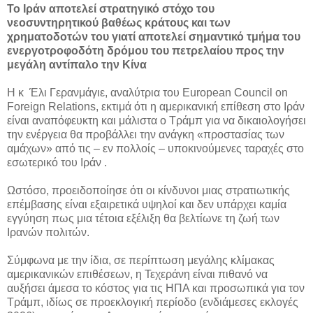
Το Ιράν αποτελεί στρατηγικό στόχο του
νεοσυντηρητικού βαθέως κράτους και των
χρηματοδοτών του γιατί αποτελεί σημαντικό τμήμα του
ενεργοτροφοδότη δρόμου του πετρελαίου προς την
μεγάλη αντίπαλο την Κίνα
Η κ Έλι Γερανμάγιε, αναλύτρια του European Council on
Foreign Relations, εκτιμά ότι η αμερικανική επίθεση στο Ιράν
είναι αναπόφευκτη και μάλιστα ο Τράμπ για να δικαιολογήσει
την ενέργεια θα προβάλλει την ανάγκη «προστασίας των
αμάχων» από τις – εν πολλοίς – υποκινούμενες ταραχές στο
εσωτερικό του Ιράν .
Ωστόσο, προειδοποίησε ότι οι κίνδυνοι μιας στρατιωτικής
επέμβασης είναι εξαιρετικά υψηλοί και δεν υπάρχει καμία
εγγύηση πως μια τέτοια εξέλιξη θα βελτίωνε τη ζωή των
Ιρανών πολιτών.
Σύμφωνα με την ίδια, σε περίπτωση μεγάλης κλίμακας
αμερικανικών επιθέσεων, η Τεχεράνη είναι πιθανό να
αυξήσει άμεσα το κόστος για τις ΗΠΑ και προσωπικά για τον
Τράμπ, ιδίως σε προεκλογική περίοδο (ενδιάμεσες εκλογές