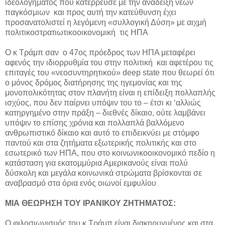
ιδεολογήματος που κατέρρευσε με την ανάδειξη νέων
παγκόσμιων και προς αυτή την κατεύθυνση έχει
προσανατολιστεί η λεγόμενη «συλλογική Δύση» με αιχμή
πολιτικοστρατιωτικοοικονομική τις ΗΠΑ
O κ Τράμπ σαν ο 47ος πρόεδρος των ΗΠΑ μεταφέρει
αφενός την ιδιορρυθμία του στην πολιτική και αφετέρου τις
επιταγές του «νεοσυντηρητικού» deep state που θεωρεί ότι
ο μόνος δρόμος διατήρησης της ηγεμονίας και της
μονοπολικότητας στον πλανήτη είναι η επίδειξη πολλαπλής
ισχύος, που δεν παίρνει υπόψιν του το – έτσι κι ‘αλλιώς
κατηργημένο στην πράξη – διεθνές δίκαιο, ούτε λαμβάνει
υπόψιν το επίσης χρόνια και πολλαπλά βαλλόμενο
ανθρωπιστικό δίκαιο και αυτό το επιδεικνύει με στόμφο
παντού και στα ζητήματα εξωτερικής πολιτικής και στο
εσωτερικό των ΗΠΑ, που στο κοινωνικοοικονομικό πεδίο η
κατάσταση για εκατομμύρια Αμερικανούς είναι πολύ
δύσκολη και μεγάλα κοινωνικά στρώματα βρίσκονται σε
αναβρασμό στα όρια ενός οιωνοί εμφυλίου
ΜΙΑ ΘΕΩΡΗΣΗ ΤΟΥ ΙΡΑΝΙΚΟΥ ΖΗΤΗΜΑΤΟΣ:
Ο φιλοσιωνισμός του κ Τράμπ είναι διακηρυγμένος και στα