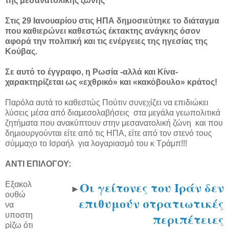
της μεσανατολικής ζώνης
Στις 29 Ιανουαρίου στις ΗΠΑ δημοσιεύτηκε το διάταγμα
που καθιερώνει καθεστώς έκτακτης ανάγκης όσον
αφορά την πολιτική και τις ενέργειες της ηγεσίας της
Κούβας.
Σε αυτό το έγγραφο, η Ρωσία -αλλά και Κίνα-
χαρακτηρίζεται ως «εχθρικό» και «κακόβουλο» κράτος!
Παρόλα αυτά το καθεστώς Πούτιν συνεχίζει να επιδιώκει
λύσεις μέσα από διαμεσολαβήσεις στα μεγάλα γεωπολιτικά
ζητήματα που ανακύπτουν στην μεσανατολική ζώνη και που
δημιουργούνται είτε από τις ΗΠΑ, είτε από τον στενό τους
σύμμαχο το Ισραήλ για λογαριασμό του κ Τράμπ!!!
ΑΝΤΙ ΕΠΙΛΟΓΟΥ:
Οι γείτονες του Ιράν δεν
Εξακολ
►
ουθώ
επιθυμούν στρατιωτικές
να
περιπέτειες
υποστη
ρίζω ότι