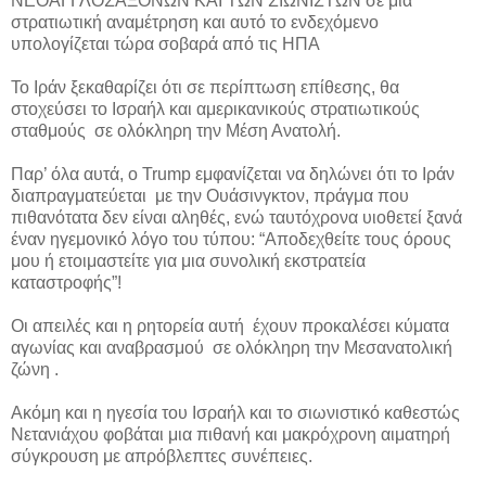
ΝΕΟΑΓΓΛΟΣΑΞΟΝΩΝ ΚΑΙ ΤΩΝ ΣΙΩΝΙΣΤΩΝ σε μια
στρατιωτική αναμέτρηση και αυτό το ενδεχόμενο
υπολογίζεται τώρα σοβαρά από τις ΗΠΑ
Το Ιράν ξεκαθαρίζει ότι σε περίπτωση επίθεσης, θα
στοχεύσει το Ισραήλ και αμερικανικούς στρατιωτικούς
σταθμούς σε ολόκληρη την Μέση Ανατολή.
Παρ’ όλα αυτά, ο Trump εμφανίζεται να δηλώνει ότι το Ιράν
διαπραγματεύεται με την Ουάσινγκτον, πράγμα που
πιθανότατα δεν είναι αληθές, ενώ ταυτόχρονα υιοθετεί ξανά
έναν ηγεμονικό λόγο του τύπου: “Αποδεχθείτε τους όρους
μου ή ετοιμαστείτε για μια συνολική εκστρατεία
καταστροφής”!
Οι απειλές και η ρητορεία αυτή έχουν προκαλέσει κύματα
αγωνίας και αναβρασμού σε ολόκληρη την Μεσανατολική
ζώνη .
Ακόμη και η ηγεσία του Ισραήλ και το σιωνιστικό καθεστώς
Νετανιάχου φοβάται μια πιθανή και μακρόχρονη αιματηρή
σύγκρουση με απρόβλεπτες συνέπειες.