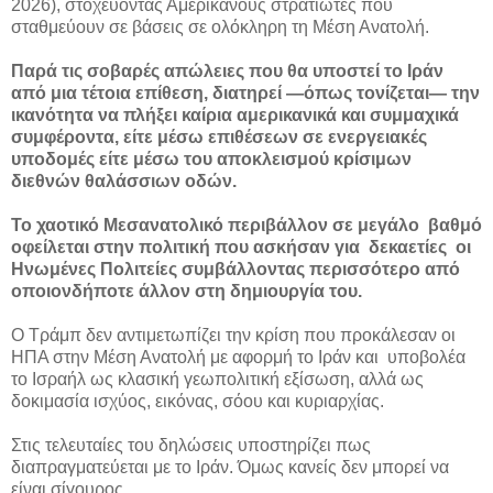
2026), στοχεύοντας Αμερικανούς στρατιώτες που
σταθμεύουν σε βάσεις σε ολόκληρη τη Μέση Ανατολή.
Παρά τις σοβαρές απώλειες που θα υποστεί το Ιράν
από μια τέτοια επίθεση, διατηρεί —όπως τονίζεται— την
ικανότητα να πλήξει καίρια αμερικανικά και συμμαχικά
συμφέροντα, είτε μέσω επιθέσεων σε ενεργειακές
υποδομές είτε μέσω του αποκλεισμού κρίσιμων
διεθνών θαλάσσιων οδών.
Το χαοτικό Μεσανατολικό περιβάλλον σε μεγάλο βαθμό
οφείλεται στην πολιτική που ασκήσαν για δεκαετίες οι
Ηνωμένες Πολιτείες συμβάλλοντας περισσότερο από
οποιονδήποτε άλλον στη δημιουργία του.
Ο Τράμπ δεν αντιμετωπίζει την κρίση που προκάλεσαν οι
ΗΠΑ στην Μέση Ανατολή με αφορμή το Ιράν και υποβολέα
το Ισραήλ ως κλασική γεωπολιτική εξίσωση, αλλά ως
δοκιμασία ισχύος, εικόνας, σόου και κυριαρχίας.
Στις τελευταίες του δηλώσεις υποστηρίζει πως
διαπραγματεύεται με το Ιράν. Όμως κανείς δεν μπορεί να
είναι σίγουρος.