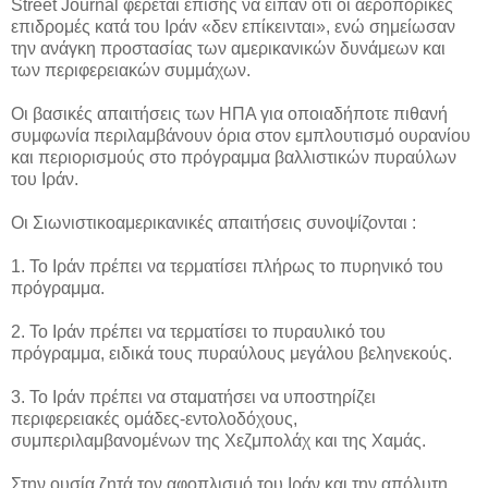
Street Journal φέρεται επίσης να είπαν ότι οι αεροπορικές
επιδρομές κατά του Ιράν «δεν επίκεινται», ενώ σημείωσαν
την ανάγκη προστασίας των αμερικανικών δυνάμεων και
των περιφερειακών συμμάχων.
Οι βασικές απαιτήσεις των ΗΠΑ για οποιαδήποτε πιθανή
συμφωνία περιλαμβάνουν όρια στον εμπλουτισμό ουρανίου
και περιορισμούς στο πρόγραμμα βαλλιστικών πυραύλων
του Ιράν.
Οι Σιωνιστικοαμερικανικές απαιτήσεις συνοψίζονται :
1. Το Ιράν πρέπει να τερματίσει πλήρως το πυρηνικό του
πρόγραμμα.
2. Το Ιράν πρέπει να τερματίσει το πυραυλικό του
πρόγραμμα, ειδικά τους πυραύλους μεγάλου βεληνεκούς.
3. Το Ιράν πρέπει να σταματήσει να υποστηρίζει
περιφερειακές ομάδες-εντολοδόχους,
συμπεριλαμβανομένων της Χεζμπολάχ και της Χαμάς.
Στην ουσία ζητά τον αφοπλισμό του Ιράν και την απόλυτη