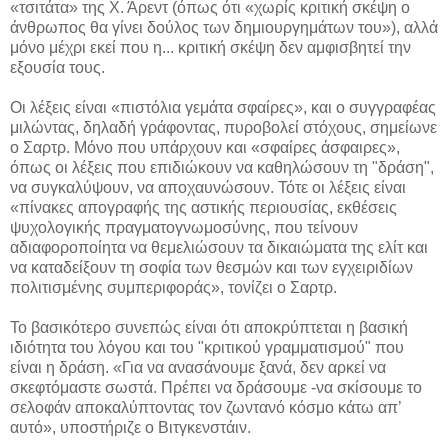
«τσιτάτα» της Χ. Άρεντ (όπως ότι «χωρίς κριτική σκέψη ο
άνθρωπος θα γίνει δούλος των δημιουργημάτων του»), αλλά
μόνο μέχρι εκεί που η... κριτική σκέψη δεν αμφισβητεί την
εξουσία τους.
Οι λέξεις είναι «πιστόλια γεμάτα σφαίρες», και ο συγγραφέας
μιλώντας, δηλαδή γράφοντας, πυροβολεί στόχους, σημείωνε
ο Σαρτρ. Μόνο που υπάρχουν και «σφαίρες άσφαιρες»,
όπως οι λέξεις που επιδιώκουν να καθηλώσουν τη "δράση",
να συγκαλύψουν, να αποχαυνώσουν. Τότε οι λέξεις είναι
«πίνακες απογραφής της αστικής περιουσίας, εκθέσεις
ψυχολογικής πραγματογνωμοσύνης, που τείνουν
αδιαφοροποίητα να θεμελιώσουν τα δικαιώματα της ελίτ και
να καταδείξουν τη σοφία των θεσμών και των εγχειριδίων
πολιτισμένης συμπεριφοράς», τονίζει ο Σαρτρ.
Το βασικότερο συνεπώς είναι ότι αποκρύπτεται η βασική
ιδιότητα του λόγου και του "κριτικού γραμματισμού" που
είναι η δράση. «Για να ανασάνουμε ξανά, δεν αρκεί να
σκεφτόμαστε σωστά. Πρέπει να δράσουμε -να σκίσουμε το
σελοφάν αποκαλύπτοντας τον ζωντανό κόσμο κάτω απ’
αυτό», υποστήριζε ο Βιτγκενστάιν.