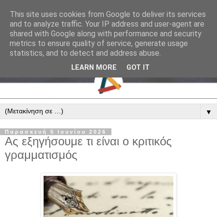
This site uses cookies from Google to deliver its services
and to analyze traffic. Your IP address and user-agent are
shared with Google along with performance and security
metrics to ensure quality of service, generate usage
statistics, and to detect and address abuse.
LEARN MORE
GOT IT
▼
Παρασκευή 5 Ιουνίου 2026
Ας εξηγήσουμε τι είναι ο κριτικός
γραμματισμός