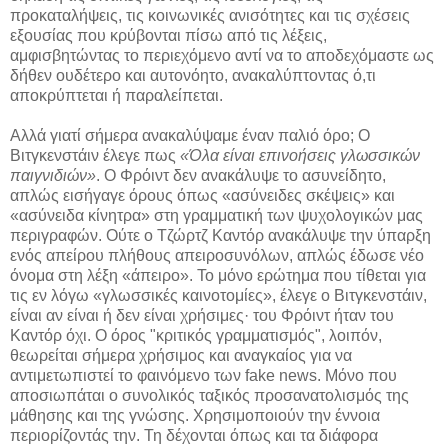
προκαταλήψεις, τις κοινωνικές ανισότητες και τις σχέσεις
εξουσίας που κρύβονται πίσω από τις λέξεις,
αμφισβητώντας το περιεχόμενο αντί να το αποδεχόμαστε ως
δήθεν ουδέτερο και αυτονόητο, ανακαλύπτοντας ό,τι
αποκρύπτεται ή παραλείπεται.
Αλλά γιατί σήμερα ανακαλύψαμε έναν παλιό όρο; Ο
Βιτγκενστάιν έλεγε πως
«Όλα είναι επινοήσεις γλωσσικών
παιγνιδιών»
. Ο Φρόιντ δεν ανακάλυψε το ασυνείδητο,
απλώς εισήγαγε όρους όπως «ασύνειδες σκέψεις» και
«ασύνειδα κίνητρα» στη γραμματική των ψυχολογικών μας
περιγραφών. Ούτε ο Τζώρτζ Καντόρ ανακάλυψε την ύπαρξη
ενός απείρου πλήθους απειροσυνόλων, απλώς έδωσε νέο
όνομα στη λέξη «άπειρο». Το μόνο ερώτημα που τίθεται για
τις εν λόγω «γλωσσικές καινοτομίες», έλεγε ο Βιτγκενστάιν,
είναι αν είναι ή δεν είναι χρήσιμες· του Φρόιντ ήταν του
Καντόρ όχι. Ο όρος "κριτικός γραμματισμός", λοιπόν,
θεωρείται σήμερα χρήσιμος και αναγκαίος για να
αντιμετωπιστεί το φαινόμενο των fake news. Μόνο που
αποσιωπάται ο συνολικός ταξικός προσανατολισμός της
μάθησης και της γνώσης. Χρησιμοποιούν την έννοια
περιορίζοντάς την. Τη δέχονται όπως και τα διάφορα