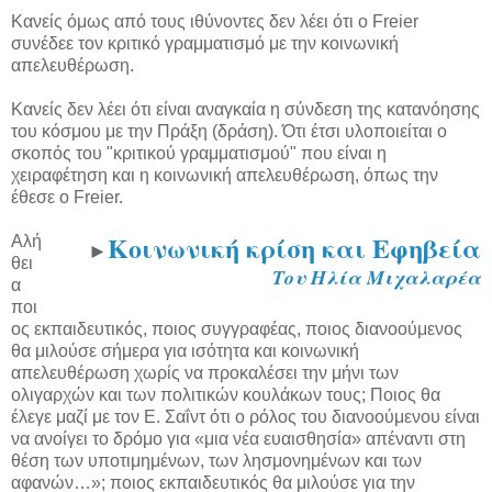
Κανείς όμως από τους ιθύνοντες δεν λέει ότι ο Freier
συνέδεε τον κριτικό γραμματισμό με την κοινωνική
απελευθέρωση.
Κανείς δεν λέει ότι είναι αναγκαία η σύνδεση της κατανόησης
του κόσμου με την Πράξη (δράση). Ότι έτσι υλοποιείται ο
σκοπός του "κριτικού γραμματισμού" που είναι η
χειραφέτηση και η κοινωνική απελευθέρωση, όπως την
έθεσε ο Freier.
Κοινωνική κρίση και Εφηβεία
Αλή
►
θει
Του Ηλία Μιχαλαρέα
α
ποι
ος εκπαιδευτικός, ποιος συγγραφέας, ποιος διανοούμενος
θα μιλούσε σήμερα για ισότητα και κοινωνική
απελευθέρωση χωρίς να προκαλέσει την μήνι των
ολιγαρχών και των πολιτικών κουλάκων τους; Ποιος θα
έλεγε μαζί με τον Ε. Σαΐντ ότι ο ρόλος του διανοούμενου είναι
να ανοίγει το δρόμο για «μια νέα ευαισθησία» απέναντι στη
θέση των υποτιμημένων, των λησμονημένων και των
αφανών…»; ποιος εκπαιδευτικός θα μιλούσε για την