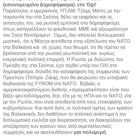
(υπονομευμένο Δημοψήφισμα), είτε Όχι!
Παράλληλα, ο αμερικανός ΥΠ.ΑΜ. Τζέιμς Μάττις με την
παρουσία του στα Σκόπια, θέλει να εκφράσει και τις
ανησυχίες του, για ρωσική εμπλοκή στο δημοψήφισμα,
όπως καταγγέλλουν τα φιλοδυτικά ΜΜΕ και αξιωματούχοι
του Στεητ Ντιπάρτμεντ . Όμως, δεν αποτελεί διπλωματικό
μυστικό, ότι η Μόσχα αντιτίθεται στην εξάπλωση του ΝΑΤΟ
στα Βαλκάνια και σε χώρες που θεωρεί, ότι θα πρέπει να
βρίσκονται υπό την ρωσική γεωπολιτική και κυρίως
ενεργειακή πολιτική επιρροή. Η Ρωσία, με δηλώσεις του
Πρέσβη της στα Σκόπια, έχει ταχθεί υπέρ του ΟΧΙ στο
δημοψήφισμα, δηλαδή την καταψήφιση της συμφωνίας των
Πρεσπών (Τσίπρα- Ζάεφ), που θα ακυρώσει την ενταξιακή
διαδικασία της FYROM στο NATO. Βεβαία, η
αμερικανοκρατούμενη διεθνής «πραγματικότητα» είναι που
βάζει ψευτοδιλήμματα, δηλ. είτε με τις ΗΠΑ και το ΝΑΤΟ, είτε
με την Ρωσία, που είναι αποδεκτά από τους επικεφαλής των
κυβερνήσεων. Και αυτό διότι, οι πολιτικοί ηγέτες των κρατών
της Βαλκανικής δεν διαθέτουν το πολιτικό ανάστημα ή την
διπλωματική ευελιξία και διορατικότητα, να διακηρύξουν την
απεξάρτηση των κρατών τους από εκμεταλλευτικές
συμμαχίες και να ακολουθήσουν
μια πολυμερή