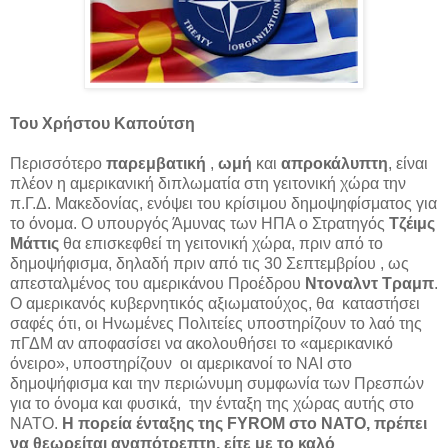
Του Χρήστου Καπούτση
Περισσότερο
παρεμβατική
,
ωμή
και
απροκάλυπτη
, είναι
πλέον η αμερικανική διπλωματία στη γειτονική χώρα την
π.Γ.Δ. Μακεδονίας, ενόψει του κρίσιμου δημοψηφίσματος για
το όνομα. Ο υπουργός Άμυνας των ΗΠΑ ο Στρατηγός
Τζέιμς
Μάττις
θα επισκεφθεί τη γειτονική χώρα, πριν από το
δημοψήφισμα, δηλαδή πριν από τις 30 Σεπτεμβρίου , ως
απεσταλμένος του αμερικάνου Προέδρου
Ντοναλντ Τραμπ
.
Ο αμερικανός κυβερνητικός αξιωματούχος, θα καταστήσει
σαφές ότι, οι Ηνωμένες Πολιτείες υποστηρίζουν το λαό της
πΓΔΜ αν αποφασίσει να ακολουθήσει το «αμερικανικό
όνειρο», υποστηρίζουν οι αμερικανοί το ΝΑΙ στο
δημοψήφισμα και την περιώνυμη συμφωνία των Πρεσπών
για το όνομα και φυσικά, την ένταξη της χώρας αυτής στο
ΝΑΤΟ.
Η πορεία ένταξης της FYROM στο ΝΑΤΟ, πρέπει
να θεωρείται αναπότρεπτη, είτε με το καλό