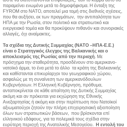
παραμείνει ενωμένο μετά το δημοψήφισμα. Η ένταξη της
FYROM στο ΝΑΤΟ, αποτελεί μια τομή στις διεθνείς σχέσεις,
που θα αυξήσει, εκ των πραγμάτων, την αντιπαλότητα των
ΗΠΑ με την Ρωσία, στον πολιτικό και στρατιωτικό και
ενεργειακό τομέα και θα προκύψουν πιθανόν και συνοριακές
αλλαγές, όχι αναίμακτες.
Τα σχέδια της Δυτικής Συμμαχίας (ΝΑΤΟ –ΗΠΑ-Ε.Ε.)
είναι ο Στρατηγικός έλεγχος της Βαλκανικής και ο
αποκλεισμός της Ρωσίας από την περιοχή
. Με
πρόσχημα την σταθερότητα, προσδένουν στο αμερικανο-
νατοϊκό άρμα, το ένα μετά το άλλο τα κράτη της Βαλκανικής
και καθίστανται επικυρίαρχοι του γεωγραφικού χώρου,
ασφαλώς με τη συναίνεση των αμερικανόδουλων
Κυβερνήσεων. Η Ελληνική Κυβέρνηση, πρόθυμα,
ανταποκρίνεται σε κάθε απαίτηση της Δυτικής Συμμαχίας
ακόμη και αν πρόκειται για εκχώρηση της Εθνικής
Ανεξαρτησίας ή ακόμη και στην περίπτωση που Νατοϊκοί
αξιωματούχοι ζητούν την πλήρη επιχειρησιακή αξιοποίηση
όλων των στρατιωτικών βάσεων, που βρίσκονται επί
ελληνικού εδάφους, για τα πολεμικά τους σχέδια στην
ευρύτερη περιοχή της Ανατολικής Μεσογείου.
Η εντολή του