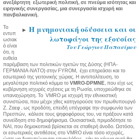
ανεξάρτητη εξωτερική πολιτική, σε πνεύμα ισότητας και
ειρηνικής συνεργασίας, μια συνεργασία ισχυρή και
πανβαλκανική.
H μνημονιακή οδύσσεια και οι
Το
►
εντυπ
λωτοφάγοι της εξουσίας
ωσιακ
ό είναι
Του Γεώργιου Παπασίμου
ότι, η
ευθεία
παρέμβαση των πολιτικών ηγετών της Δύσης (ΗΠΑ-
ΓΕΡΜΑΝΙΑ-ΝΑΤΟ) στην FYROM, έχει επηρεάσει και το
εσωτερικό της γειτονικής χώρας. Η αντιπολίτευση, το
μεγαλύτερο πολιτικό κόμμα το
VMRO-DPMNE
, που είχε ως
κυβέρνηση ισχυρές σχέσεις με τη Ρωσία, υποχρεώθηκε σε
υπαναχώρηση. Το VMRO με ισχυρή την εθνικιστική
συνιστώσα, που μέχρι χθες κατηγορούσε τον πρωθυπουργό
Ζ. Ζαεφ , ως προδότη, επειδή υπέγραψε την συμφωνία των
Πρεσπών, κάλεσε τους ψηφοφόρους του, να πράξουν κατά
συνείδηση στο δημοψήφισμα. Ουσιαστικά, πριμοδότησε το
ΝΑΙ, που δημοκοπικά βρίσκεται σε σταθερή άνοδο. Ωστόσο,
οι εσωτερικές αντιθέσεις στο VMRO είναι τόσο ισχυρές,
ώστε να διατυπώνονται επιφυλάξεις, εάν το κόμμα αυτό θα