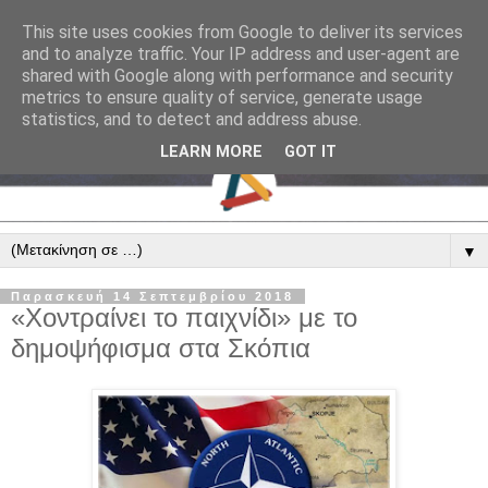
This site uses cookies from Google to deliver its services
and to analyze traffic. Your IP address and user-agent are
shared with Google along with performance and security
metrics to ensure quality of service, generate usage
statistics, and to detect and address abuse.
LEARN MORE
GOT IT
▼
Παρασκευή 14 Σεπτεμβρίου 2018
«Χοντραίνει το παιχνίδι» με το
δημοψήφισμα στα Σκόπια