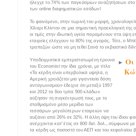
ήλεγχε το 74% των παγκόσμιων αναζητήσεων στο ί
των online διαφημιστικών εσόδων!
Το φαινόμενο, στην τωρινή του μορφή, χρονολογείτα
Χίλαρι Κλίντον σε μια σημαντική προεκλογική της ομ
οι τιμές στην ιδιωτική υγεία παραμένουν στα ύψη ε
εταιρείες ελέγχουν το 80% της αγοράς. Τότε, ο Μπ
τραπεζών ώστε να μη τεθεί ξανά το εκβιαστικό δίλ
Οι 
Υποδειγματικά εμπεριστατωμένη έρευνα
►
του Economist την ίδια χρόνια, με τίτλο
Κώ
«Τα κέρδη είναι υπερβολικά υψηλά, η
Αμερική χρειάζεται μια γιγαντιαία δόση
ανταγωνισμού» έδειχνε ότι μεταξύ 1997
και 2012 τα δύο τρίτα 900 κλάδων
αύξησαν τη συγκέντρωσή τους, με το
σταθμισμένο μέσο μερίδιο των
τεσσάρων μεγαλύτερων εταιρειών να
αυξάνει από 26% σε 32%. Η άλλη όψη του ίδιου φα
ανέρχονται κατ’ έτος σε 800 δισ. δολ., σύμφωνα με
τα κέρδη ως ποσοστό του ΑΕΠ και του κεφαλαίου β