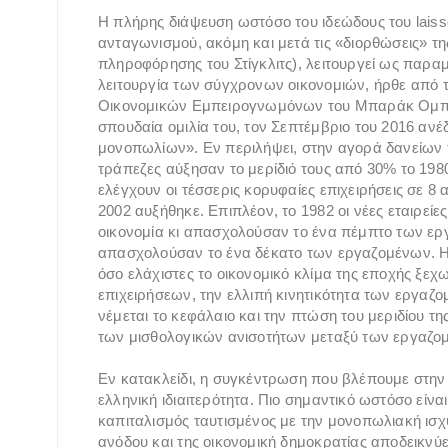
Η πλήρης διάψευση ωστόσο του ιδεώδους του laissez
ανταγωνισμού, ακόμη και μετά τις «διορθώσεις» τ
πληροφόρησης του Στίγκλιτς), λειτουργεί ως παρα
λειτουργία των σύγχρονων οικονομιών, ήρθε από τ
Οικονομικών Εμπειρογνωμόνων του Μπαράκ Ομπάμ
σπουδαία ομιλία του, τον Σεπτέμβριο του 2016 ανέ
μονοπωλίων». Εν περιλήψει, στην αγορά δανείων 
τράπεζες αύξησαν το μερίδιό τους από 30% το 1980
ελέγχουν οι τέσσερις κορυφαίες επιχειρήσεις σε 8
2002 αυξήθηκε. Επιπλέον, το 1982 οι νέες εταιρείες
οικονομία κι απασχολούσαν το ένα πέμπτο των εργ
απασχολούσαν το ένα δέκατο των εργαζομένων. 
όσο ελάχιστες το οικονομικό κλίμα της εποχής ξεχ
επιχειρήσεων, την ελλιπή κινητικότητα των εργαζο
νέμεται το κεφάλαιο και την πτώση του μεριδίου τ
των μισθολογικών ανισοτήτων μεταξύ των εργαζο
Εν κατακλείδι, η συγκέντρωση που βλέπουμε στην
ελληνική ιδιαιτερότητα. Πιο σημαντικό ωστόσο είνα
καπιταλισμός ταυτισμένος με την μονοπωλιακή ισχ
ανόδου και της οικονομική δημοκρατίας αποδεικνύ