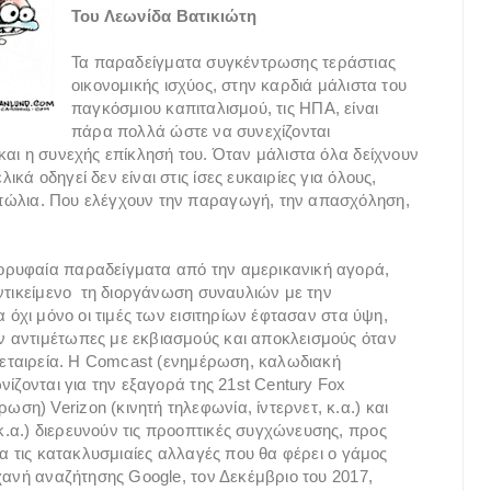
Του Λεωνίδα Βατικιώτη
Τα παραδείγματα συγκέντρωσης τεράστιας
οικονομικής ισχύος, στην καρδιά μάλιστα του
παγκόσμιου καπιταλισμού, τις ΗΠΑ, είναι
πάρα πολλά ώστε να συνεχίζονται
και η συνεχής επίκλησή του. Όταν μάλιστα όλα δείχνουν
ά οδηγεί δεν είναι στις ίσες ευκαιρίες για όλους,
πώλια. Που ελέγχουν την παραγωγή, την απασχόληση,
ορυφαία παραδείγματα από την αμερικανική αγορά,
αντικείμενο τη διοργάνωση συναυλιών με την
 όχι μόνο οι τιμές των εισιτηρίων έφτασαν στα ύψη,
 αντιμέτωπες με εκβιασμούς και αποκλεισμούς όταν
ή εταιρεία. Η Comcast (ενημέρωση, καλωδιακή
νίζονται για την εξαγορά της 21st Century Fox
η) Verizon (κινητή τηλεφωνία, ίντερνετ, κ.α.) και
.α.) διερευνούν τις προοπτικές συγχώνευσης, προς
ια τις κατακλυσμιαίες αλλαγές που θα φέρει ο γάμος
χανή αναζήτησης Google, τον Δεκέμβριο του 2017,