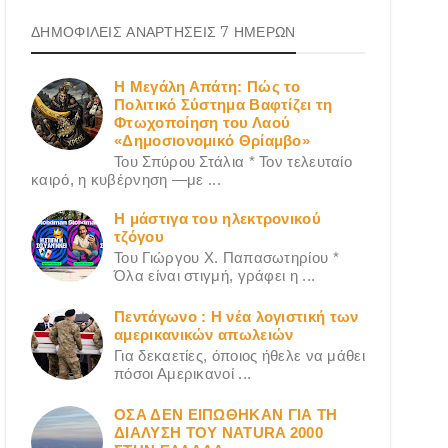
ΔΗΜΟΦΙΛΕΙΣ ΑΝΑΡΤΗΣΕΙΣ 7 ΗΜΕΡΩΝ
Η Μεγάλη Απάτη: Πώς το
Πολιτικό Σύστημα Βαφτίζει τη
Φτωχοποίηση του Λαού
«Δημοσιονομικό Θρίαμβο»
Του Σπύρου Στάλια * Τον τελευταίο
καιρό, η κυβέρνηση —με ...
Η μάστιγα του ηλεκτρονικού
τζόγου
Του Γιώργου X. Παπασωτηρίου *
Όλα είναι στιγμή, γράφει η ...
Πεντάγωνο : Η νέα λογιστική των
αμερικανικών απωλειών
Για δεκαετίες, όποιος ήθελε να μάθει
πόσοι Αμερικανοί ...
ΟΣΑ ΔΕN ΕΙΠΩΘΗΚΑΝ ΓΙΑ ΤΗ
ΔΙΑΛΥΣΗ ΤΟΥ NATURA 2000