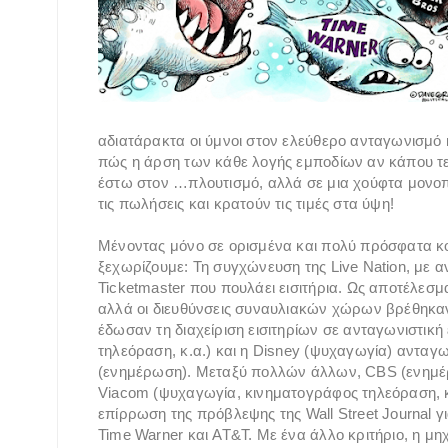
αδιατάρακτα οι ύμνοι στον ελεύθερο ανταγωνισμό 
πώς η άρση των κάθε λογής εμποδίων αν κάπου τελικ
έστω στον …πλουτισμό, αλλά σε μια χούφτα μονο
τις πωλήσεις και κρατούν τις τιμές στα ύψη!
Μένοντας μόνο σε ορισμένα και πολύ πρόσφατα κ
ξεχωρίζουμε: Τη συγχώνευση της Live Nation, με 
Ticketmaster που πουλάει εισιτήρια. Ως αποτέλεσμα
αλλά οι διευθύνσεις συναυλιακών χώρων βρέθηκαν
έδωσαν τη διαχείριση εισιτηρίων σε ανταγωνιστικ
τηλεόραση, κ.α.) και η Disney (ψυχαγωγία) ανταγω
(ενημέρωση). Μεταξύ πολλών άλλων, CBS (ενημέρωσ
Viacom (ψυχαγωγία, κινηματογράφος τηλεόραση, κ
επίρρωση της πρόβλεψης της Wall Street Journal γ
Time Warner και AT&T. Με ένα άλλο κριτήριο, η μη