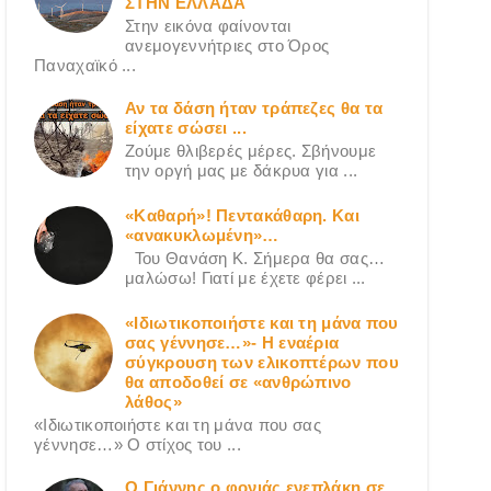
ΣΤΗΝ ΕΛΛΑΔΑ
Στην εικόνα φαίνονται
ανεμογεννήτριες στο Όρος
Παναχαϊκό ...
Αν τα δάση ήταν τράπεζες θα τα
είχατε σώσει ...
Ζούμε θλιβερές μέρες. Σβήνουμε
την οργή μας με δάκρυα για ...
«Καθαρή»! Πεντακάθαρη. Και
«ανακυκλωμένη»…
Του Θανάση Κ. Σήμερα θα σας…
μαλώσω! Γιατί με έχετε φέρει ...
«Ιδιωτικοποιήστε και τη μάνα που
σας γέννησε…»- Η εναέρια
σύγκρουση των ελικοπτέρων που
θα αποδοθεί σε «ανθρώπινο
λάθος»
«Ιδιωτικοποιήστε και τη μάνα που σας
γέννησε…» Ο στίχος του ...
Ο Γιάννης ο φονιάς ενεπλάκη σε