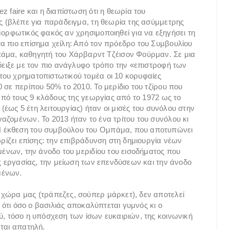
 faire και η διαπίστωση ότι η θεωρία του
ης (βλέπε για παράδειγμα, τη θεωρία της ασύμμετρης
μορφωτικός φακός αν χρησιμοποιηθεί για να εξηγήσει τη
α πιο επίσημα χείλη: Από τον πρόεδρο του Συμβουλίου
α, καθηγητή του Χάρβαρντ Τζέισον Φούρμαν. Σε μια
δειξε με τον πιο ανάγλυφο τρόπο την «επιστροφή των
του χρηματοπιστωτικού τομέα οι 10 κορυφαίες
 σε περίπου 50% το 2010. Το μερίδιο του τζίρου που
 από τους 9 κλάδους της γεωργίας από το 1972 ως το
 (έως 5 έτη λειτουργίας) ήταν οι μισές του συνόλου στην
αζομένων. Το 2013 ήταν το ένα τρίτου του συνόλου κι
Η έκθεση του συμβούλου του Ομπάμα, που αποτυπώνει
ωρίζει επίσης: την επιβράδυνση στη δημιουργία νέων
μένων, την άνοδο του μεριδίου του εισοδήματος που
ης εργασίας, την μείωση των επενδύσεων και την άνοδο
μένων.
 χώρα μας (τράπεζες, σούπερ μάρκετ), δεν αποτελεί
ι ότι όσο ο βασιλιάς αποκαλύπτεται γυμνός κι ο
ύ, τόσο η υπόσχεση των ίσων ευκαιριών, της κοινωνική
εται απατηλή.