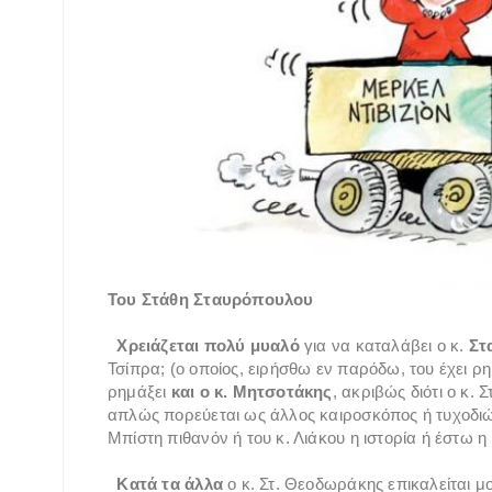
Του Στάθη Σταυρόπουλου
Χρειάζεται πολύ μυαλό
για να καταλάβει ο κ.
Στ
Τσίπρα; (ο οποίος, ειρήσθω εν παρόδω, του έχει ρ
ρημάξει
και ο κ. Μητσοτάκης
, ακριβώς διότι ο κ.
απλώς πορεύεται ως άλλος καιροσκόπος ή τυχοδιώκτ
Μπίστη πιθανόν ή του κ. Λιάκου η ιστορία ή έστω η
Κατά τα άλλα
ο κ. Στ. Θεοδωράκης επικαλείται μον