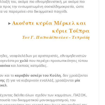
λλαξή του, ακόμα πιο εθνομηδενιστική, με ακόμα πιο
εία προς την ενσωματωμένη σοσιαλδημοκρατία, ώστε
τα να παραμείνει στο δικομματικό παιχνίδι.
Ακούστε κυρία Μέρκελ και
►
κύριε Τσίπρα
Του Γ. Παπαδόπουλου - Τετράδη
δες, νεοφιλελέδων με αριστεριστές, εθνομηδενιστών
προγενέστερο
χυλό
που περιέχει προσωπικότητες τύπου
ρανίκα
και λοιπούς κατιμάδες.
σον και το
καραβάν ασκέρι του Κούλη
, δεν χρειάζονται
νης
(!) για να κυβερνούν εναλλάξ, χρειάζονται
μία
ρκελ
.
ς έχοντας διέλθει όλων σχεδόν των κομμάτων, ΠΑΣΟΚ,
τουσία του δικομματικού μονοκομματισμού, του
ας καιροσκόπος του κερατά που όμως σηματοδοτεί την