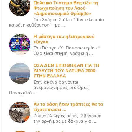
Πολιτικό Σύστημα Βαφτίζει τη
Φτωχοποίηση του Λαού
«Δημοσιονομικό Θρίαμβο»
Του Σπύρου Στάλια * Τον τελευταίο
καιρό, η κυβέρνηση —με ...
Η μάστιγα του ηλεκτρονικού
τζόγου
Του Γιώργου X. Παπασωτηρίου *
Όλα είναι στιγμή, γράφει η ...
ΟΣΑ ΔΕN ΕΙΠΩΘΗΚΑΝ ΓΙΑ ΤΗ
ΔΙΑΛΥΣΗ ΤΟΥ NATURA 2000
ΣΤΗΝ ΕΛΛΑΔΑ
Στην εικόνα φαίνονται
ανεμογεννήτριες στο Όρος
Παναχαϊκό ...
Αν τα δάση ήταν τράπεζες θα τα
είχατε σώσει ...
Ζούμε θλιβερές μέρες. Σβήνουμε
την οργή μας με δάκρυα για ...