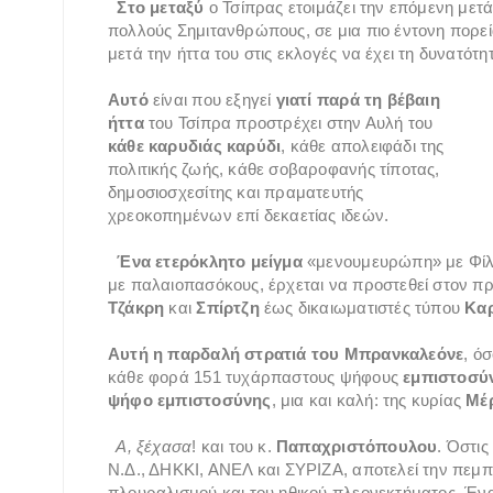
Στο μεταξύ
ο Τσίπρας ετοιμάζει την επόμενη μετά
πολλούς Σημιτανθρώπους, σε μια πιο έντονη πορ
μετά την ήττα του στις εκλογές να έχει τη δυνατότη
Αυτό
είναι που εξηγεί
γιατί
παρά τη βέβαιη
ήττα
του Τσίπρα προστρέχει στην Αυλή του
κάθε καρυδιάς καρύδι
, κάθε απολειφάδι της
πολιτικής ζωής, κάθε σοβαροφανής τίποτας,
δημοσιοσχεσίτης και πραματευτής
χρεοκοπημένων επί δεκαετίας ιδεών.
Ένα ετερόκλητο μείγμα
«μενουμευρώπη» με Φίλη
με παλαιοπασόκους, έρχεται να προστεθεί στον 
Τζάκρη
και
Σπίρτζη
έως δικαιωματιστές τύπου
Κα
Αυτή
η παρδαλή στρατιά του Μπρανκαλεόνε
, ό
κάθε φορά 151 τυχάρπαστους ψήφους
εμπιστοσύ
ψήφο εμπιστοσύνης
, μια και καλή: της κυρίας
Μέ
Α, ξέχασα
! και του κ.
Παπαχριστόπουλου
. Όστι
Ν.Δ., ΔΗΚΚΙ, ΑΝΕΛ και ΣΥΡΙΖΑ, αποτελεί την πεμπ
πλουραλισμού και του ηθικού πλεονεκτήματος. Έν