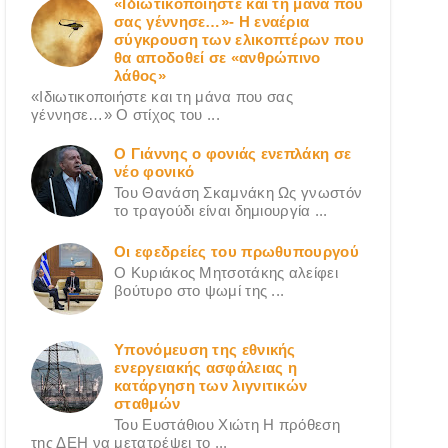
«Ιδιωτικοποιήστε και τη μάνα που
σας γέννησε…»- Η εναέρια
σύγκρουση των ελικοπτέρων που
θα αποδοθεί σε «ανθρώπινο
λάθος»
«Ιδιωτικοποιήστε και τη μάνα που σας
γέννησε…» Ο στίχος του ...
Ο Γιάννης ο φονιάς ενεπλάκη σε
νέο φονικό
Του Θανάση Σκαμνάκη Ως γνωστόν
το τραγούδι είναι δημιουργία ...
Οι εφεδρείες του πρωθυπουργού
Ο Κυριάκος Μητσοτάκης αλείφει
βούτυρο στο ψωμί της ...
Υπονόμευση της εθνικής
ενεργειακής ασφάλειας η
κατάργηση των λιγνιτικών
σταθμών
Του Ευστάθιου Χιώτη Η πρόθεση
της ΔΕΗ να μετατρέψει το ...