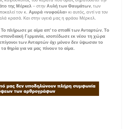
άτο της Μέρκελ
– στην
Αυλή των Θαυμάτων
, των
ποκαλεί τον κ.
Αμυρά
«
νυφούλα
» κι αυτός, αντί να τον
αλά κρασά. Και στην υγειά μας η φράου Μέρκελ.
Το πλήρωσε με αίμα απ’ το σπαθί των Ανταρτών. Το
μοσπονδιακή Γερμανία, ισοπέδωσε εκ νέου τη χώρα
επίγονοι των Ανταρτών όχι μόνον δεν ύψωσαν το
τα θηρία για να μας πίνουν το αίμα.