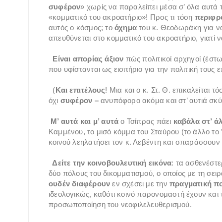
συφέρον
» χωρίς να παραλείπει μέσα σ’ όλα αυτά 
«κομματικό του ακροατήριο»! Προς τι τόση
περιφρ
αυτός ο κόσμος; το
όχημα
του κ. Θεοδωράκη για ν
απευθύνεται στο κομματικό του ακροατήριο, γιατί ν
Είναι απορίας άξιον
πώς πολιτικοί αρχηγοί (έστ
που υφίστανται ως εισιτήριο για την πολιτική τους
(
Και επιτέλους
! Μια και ο κ. Στ. Θ. επικαλείται 
όχι
συφέρον –
ανυπόφορο ακόμα και στ’ αυτιά σκύλ
Μ’ αυτά και μ’ αυτά
ο Τσίπρας πάει
καβάλα στ’ ά
Καμμένου, το μισό κόμμα του Σταύρου (το άλλο το ’
κοινού λεηλατήσει τον κ. Λεβέντη και σπαράσσουν
Δείτε την κοινοβουλευτική εικόνα
: τα ασθενέστ
δύο πόλους του δικομματισμού, ο οποίος με τη σειρ
ουδέν διαφέρουν
εν σχέσει με την
πραγματική πο
ιδεολογικώς, καθότι κοινό παρονομαστή έχουν και 
προσωποποίηση του νεοφιλελευθερισμού.