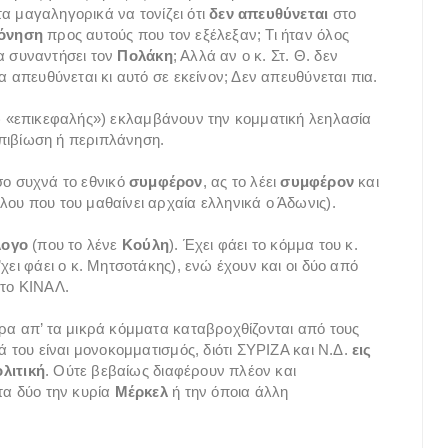
τα μαγαληγορικά να τονίζει ότι
δεν απευθύνεται
στο
όνηση
προς αυτούς που τον εξέλεξαν; Τι ήταν όλος
α συναντήσει τον
Πολάκη
; Αλλά αν ο κ. Στ. Θ. δεν
α απευθύνεται κι αυτό σε εκείνον; Δεν απευθύνεται πια.
ω «επικεφαλής») εκλαμβάνουν την κομματική λεηλασία
 επιβίωση ή περιπλάνηση.
τόσο συχνά το εθνικό
συμφέρον
, ας το λέει
συμφέρον
και
ου που του μαθαίνει αρχαία ελληνικά ο Άδωνις).
λογο
(που το λένε
Κούλη
). Έχει φάει το κόμμα του κ.
χει φάει ο κ. Μητσοτάκης), ενώ έχουν και οι δύο από
 το ΚΙΝΑΛ.
ερα απ’ τα μικρά κόμματα καταβροχθίζονται από τους
ά του είναι μονοκομματισμός, διότι ΣΥΡΙΖΑ και Ν.Δ.
εις
λιτική
. Ούτε βεβαίως διαφέρουν πλέον και
τα δύο την κυρία
Μέρκελ
ή την όποια άλλη