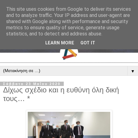
This site uses cookies from Google to deliver its services
and to analyze traffic. Your IP address and user-agent are
shared with Google along with performance and security
metrics to ensure quality of service, generate usage
statistics, and to detect and address abuse.
LEARN MORE
GOT IT
▼
Σάββατο 23 Μαΐου 2020
Δίχως σχέδιο και η ευθύνη όλη δική
τους… *