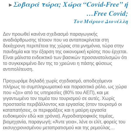
Σοβαρά τώρα; Χώρα “Covid-Free” ή
►
…Free Covid;
Του Μάριου Διονέλλη
Δεν προωθεί κανένα σχεδιασμό παραγωγικής
αναδιάρθρωσης τέτοιον που να ανταποκρίνεται στη
δεκάχρονη περιπέτεια της χώρας στα μνημόνια, τώρα στην
πανδημία και την έξαρση της οικονομική κρίσης που έρχεται.
Είναι μάλιστα ενδεικτικό των βασικών προσανατολισμών ότι
το συγκεκριμένο δεν της το χρεώνει η πάσης φύσεως
αντιπολίτευση.
Προχωράμε δηλαδή χωρίς σχεδιασμό, αποδεχόμενοι
πλήρως το συμπληρωματικό και παρασιτικό ρόλο, ως χώρα
που «ζει» από τις υπηρεσίες (80% του ΑΕΠ), και με
γιγαντωμένο τον τομέα του τουρισμού σε αυτές. Χωρίς
προστασία περιβάλλοντος και εργασίας (στον τουρισμό οι
καταπατήσεις, οι περιφράξεις και η μαύρη εργασία
ευδοκιμούν εδώ και χρόνια). Αγροδιατροφικός τομέας,
βιομηχανία, παραγωγή; «Άντε γεια», λένε οι ελίτ, φορείς του
εκσυγχρονισμένου μεταπρατισμού και της ρεμούλας…