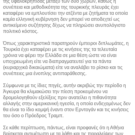
της υφαλοκρηπίδας μεταξύ των δύο χωρών, καθώς η
συνέπεια και μεθοδικότητα της τουρκικής πλευράς έχει
καταφέρει να εμπλουτίσει την ατζέντα με ζητήματα τα οποία
καμία ελληνική κυβέρνηση δεν μπορεί να αποδεχτεί ως
αντικείμενο συζήτησης δίχως να πληρώσει ανυπολόγιστο
πολιτικό κόστος.
Όπως χαρακτηριστικά παρατηρούν έμπειροι διπλωμάτες, η
Τουρκία έχει καταφέρει με τις κινήσεις της τα τελευταία
χρόνια να φέρει την Ελλάδα σε μια θέση ώστε να είναι
υποχρεωμένη είτε να διαπραγματευτεί για τα πάντα
(κυριαρχικά δικαιώματα) είτε να αναλάβει το ρίσκο και τις
συνέπειες μια ένοπλης αντιπαράθεσης.
Σύμφωνα με τις ίδιες πηγές, αυτήν ακριβώς την περίοδο η
Άγκυρα θα κλιμακώσει την πίεση προκειμένου να
δρομολογηθούν εξελίξεις πριν ανατείλει η πιθανότητα
αλλαγής στην αμερικανική ηγεσία, η οποία ενδεχομένως δεν
θα είναι το ίδιο κομψή έναντι στον Ερντογάν και τις κινήσεις
του όσο ο Πρόεδρος Τραμπ.
Σε κάθε περίπτωση, πάντως, είναι προφανές ότι η Αθήνα
βρίσκεται αντιμέτωπη με τα λάθη και τις παραλείψεις των