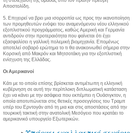
τη στελέχωση της ομάδας υπό τον πρώην πρέσβη
Αποστολίδη.
5. Επιχειρεί να βρει μια ισορροπία ως προς την ικανοποίηση
των προμηθευτών ενόψει του αναμενόμενου νέου ελληνικού
εξοπλιστικού προγράμματος, καθώς Αμερική και Γερμανία
αντιδρούν στην προτεραιότητα που φαίνεται ότι έχει
εξασφαλίσει η γαλλική πολεμική βιομηχανία. Επομένως
αποτελεί σοβαρό ερώτημα το τι θα ανακοινωθεί σήμερα στην
Κορσική από Μακρόν και Μητσοτάκη για την εξοπλιστική
ενίσχυση της Ελλάδας.
Οι Αμερικανοί
Κάτι με το οποίο επίσης βρίσκεται αντιμέτωπη η ελληνική
κυβέρνηση σε αυτή την περίπλοκη διπλωματική κατάσταση
έχει να κάνει με την ασάφεια που εκπέμπει η Ουάσιγκτον, η
οποία αποτυπώνεται στις θετικές προσεγγίσεις του Τραμπ
υπέρ του Ερντογάν από τη μια και στις αποστάσεις από την
τουρκική τακτική στην ανατολική Μεσόγειο που κρατάει το
αμερικανικό υπουργείο Εξωτερικών.
Υπάρχει εναλλακτικό σενάριο