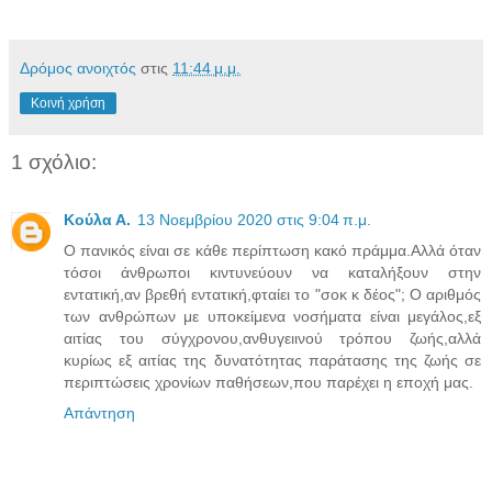
Δρόμος ανοιχτός
στις
11:44 μ.μ.
Κοινή χρήση
1 σχόλιο:
Κούλα Α.
13 Νοεμβρίου 2020 στις 9:04 π.μ.
Ο πανικός είναι σε κάθε περίπτωση κακό πράμμα.Αλλά όταν
τόσοι άνθρωποι κιντυνεύουν να καταλήξουν στην
εντατική,αν βρεθή εντατική,φταίει το "σοκ κ δέος"; Ο αριθμός
των ανθρώπων με υποκείμενα νοσήματα είναι μεγάλος,εξ
αιτίας του σύγχρονου,ανθυγειινού τρόπου ζωής,αλλά
κυρίως εξ αιτίας της δυνατότητας παράτασης της ζωής σε
περιπτώσεις χρονίων παθήσεων,που παρέχει η εποχή μας.
Απάντηση