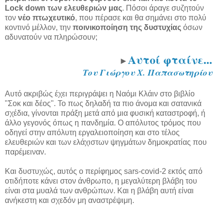
Lock down των ελευθεριών μας
. Πόσοι άραγε συζητούν
τον
νέο πτωχευτικό
, που πέρασε και θα σημάνει στο πολύ
κοντινό μέλλον, την
ποινικοποίηση της δυστυχίας
όσων
αδυνατούν να πληρώσουν;
Αυτοί φταίνε...
►
Του Γιώργου Χ. Παπασωτηρίου
Αυτό ακριβώς έχει περιγράψει η Ναόμι Κλάιν στο βιβλίο
"Σοκ και δέος". Το πως δηλαδή τα πιο άνομα και σατανικά
σχέδια, γίνονται πράξη μετά από μια φυσική καταστροφή, ή
άλλο γεγονός όπως η πανδημία. Ο απόλυτος τρόμος που
οδηγεί στην απόλυτη εργαλειοποίηση και στο τέλος
ελευθεριών και των ελάχιστων ψηγμάτων δημοκρατίας που
παρέμειναν.
Και δυστυχώς, αυτός ο περίφημος sars-covid-2 εκτός από
οτιδήποτε κάνει στον άνθρωπο, η μεγαλύτερη βλάβη του
είναι στα μυαλά των ανθρώπων. Και η βλάβη αυτή είναι
ανήκεστη και σχεδόν μη αναστρέψιμη.