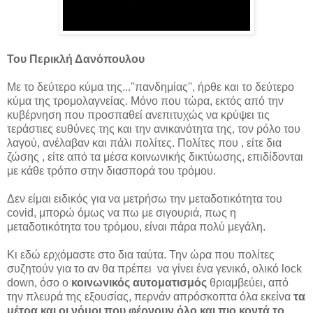
Του Περικλή Δανόπουλου
Με το δεύτερο κύμα της...''πανδημίας'', ήρθε και το δεύτερο
κύμα της τρομολαγνείας. Μόνο που τώρα, εκτός από την
κυβέρνηση που προσπαθεί ανεπιτυχώς να κρύψει τις
τεράστιες ευθύνες της και την ανικανότητα της, τον ρόλο του
λαγού, ανέλαβαν και πάλι πολίτες. Πολίτες που , είτε δια
ζώσης , είτε από τα μέσα κοινωνικής δικτύωσης, επιδίδονται
με κάθε τρόπο στην διασπορά του τρόμου.
Δεν είμαι ειδικός για να μετρήσω την μεταδοτικότητα του
covid, μπορώ όμως να πω με σιγουριά, πως η
μεταδοτικότητα του τρόμου, είναι πάρα πολύ μεγάλη.
Κι εδώ ερχόμαστε στο δια ταύτα. Την ώρα που πολίτες
συζητούν για το αν θα πρέπει να γίνει ένα γενικό, ολικό lock
down, όσο ο
κοινωνικός αυτοματισμός
θριαμβεύει, από
την πλευρά της εξουσίας, περνάν απρόσκοπτα όλα εκείνα
τα
μέτρα και οι νόμοι που φέρνουν όλο και πιο κοντά το