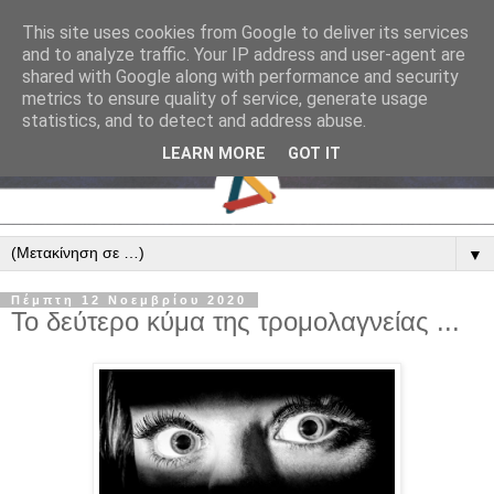
This site uses cookies from Google to deliver its services
and to analyze traffic. Your IP address and user-agent are
shared with Google along with performance and security
metrics to ensure quality of service, generate usage
statistics, and to detect and address abuse.
LEARN MORE
GOT IT
▼
Πέμπτη 12 Νοεμβρίου 2020
Το δεύτερο κύμα της τρομολαγνείας ...