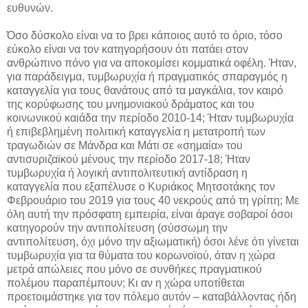
ευθυνών.
Όσο δύσκολο είναι να το βρει κάποιος αυτό το όριο, τόσο
εύκολο είναι να τον κατηγορήσουν ότι πατάει στον
ανθρώπινο πόνο για να αποκομίσει κομματικά οφέλη. Ήταν,
για παράδειγμα, τυμβωρυχία ή πραγματικός σπαραγμός η
καταγγελία για τους θανάτους από τα μαγκάλια, τον καιρό
της κορύφωσης του μνημονιακού δράματος και του
κοινωνικού καιάδα την περίοδο 2010-14; Ήταν τυμβωρυχία
ή επιβεβλημένη πολιτική καταγγελία η μετατροπή των
τραγωδιών σε Μάνδρα και Μάτι σε «σημαία» του
αντισυριζαϊκού μένους την περίοδο 2017-18; Ήταν
τυμβωρυχία ή λογική αντιπολιτευτική αντίδραση η
καταγγελία που εξαπέλυσε ο Κυριάκος Μητσοτάκης τον
Φεβρουάριο του 2019 για τους 40 νεκρούς από τη γρίπη; Με
όλη αυτή την πρόσφατη εμπειρία, είναι άραγε σοβαροί όσοι
κατηγορούν την αντιπολίτευση (σύσσωμη την
αντιπολίτευση, όχι μόνο την αξιωματική) όσοι λένε ότι γίνεται
τυμβωρυχία για τα θύματα του κορωνοϊού, όταν η χώρα
μετρά απώλειες που μόνο σε συνθήκες πραγματικού
πολέμου παραπέμπουν; Κι αν η χώρα υποτίθεται
προετοιμάστηκε για τον πόλεμο αυτόν – καταβάλλοντας ήδη