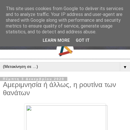
This site uses cookies from Google to deliver its services
and to analyze traffic. Your IP address and user-agent are
shared with Google along with performance and security
metrics to ensure quality of service, generate usage
statistics, and to detect and address abuse.
LEARN MORE
GOT IT
▼
Πέμπτη 3 Δεκεμβρίου 2020
Αμεριμνησία ή άλλως, η ρουτίνα των
θανάτων