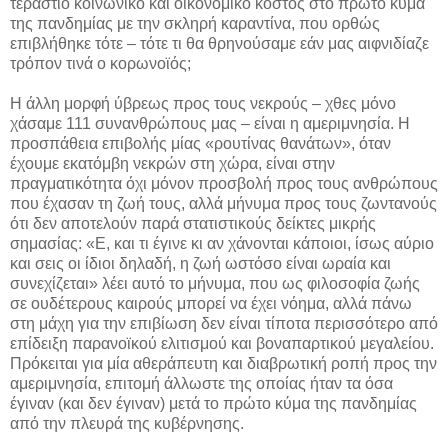
τεράστιο κοινωνικό και οικονομικό κόστος στο πρώτο κύμα
της πανδημίας με την σκληρή καραντίνα, που ορθώς
επιβλήθηκε τότε – τότε τι θα θρηνούσαμε εάν μας αιφνιδίαζε
τρόπον τινά ο κορωνοϊός;
Η άλλη μορφή ύβρεως προς τους νεκρούς – χθες μόνο
χάσαμε 111 συνανθρώπους μας – είναι η αμεριμνησία. Η
προσπάθεια επιβολής μίας «ρουτίνας θανάτων», όταν
έχουμε εκατόμβη νεκρών στη χώρα, είναι στην
πραγματικότητα όχι μόνον προσβολή προς τους ανθρώπους
που έχασαν τη ζωή τους, αλλά μήνυμα προς τους ζωντανούς
ότι δεν αποτελούν παρά στατιστικούς δείκτες μικρής
σημασίας: «Ε, και τι έγινε κι αν χάνονται κάποιοι, ίσως αύριο
και σεις οι ίδιοι δηλαδή, η ζωή ωστόσο είναι ωραία και
συνεχίζεται» λέει αυτό το μήνυμα, που ως φιλοσοφία ζωής
σε ουδέτερους καιρούς μπορεί να έχει νόημα, αλλά πάνω
στη μάχη για την επιβίωση δεν είναι τίποτα περισσότερο από
επίδειξη παρανοϊκού ελιτισμού και βοναπαρτικού μεγαλείου.
Πρόκειται για μία αθεράπευτη και διαβρωτική ροπή προς την
αμεριμνησία, επιτομή άλλωστε της οποίας ήταν τα όσα
έγιναν (και δεν έγιναν) μετά το πρώτο κύμα της πανδημίας
από την πλευρά της κυβέρνησης.