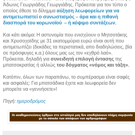
Άδωνις Γεωργιάδης Γεωργιάδης. Πρόκειται για τον τύπο ο
οποίος έθεσε το δίλημμα
αύξηση λεωφορείων για να
αντιμετωπιστεί ο συνωστισμός – άρα και η πιθανή
διασπορά του κορωνοϊού – ή κόψιμο συντάξεων.
Και κάτι ακόμα: Η αστυνομία που ενισχύουν ο Μητσοτάκης
και Χρυσοχοϊδης με 31 εκατομμύρια ευρώ είναι αυτή που
αντιμετωπίζει (δεκάδες τα περιστατικά, απο διαδηλώσεις, βία
σε πρόσφυγες κ.α.) όλους μας ως τον «εχθρό λαό».
Πρόκειται, δηλαδή για
συνειδητή επιλογή έντασης
της
μπατσοκρατίας ή αλλιώς
του δόγματος «νόμος και τάξη».
Κατόπιν, όλων των παραπάνω, το συμπέρασμα είναι σαφές
και ασφαλές: Για μπατσάδικα έχετε και λεωφορεία δεν
μπορείτε να «γεννήσετε»!
Πηγή:
ημεροδρόμος