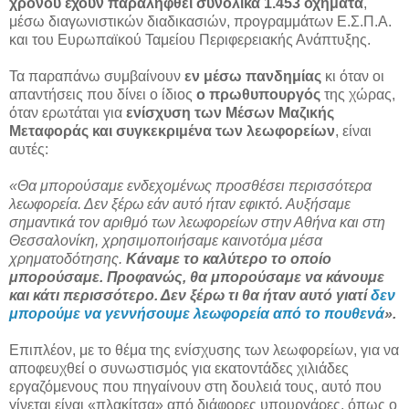
χρόνου έχουν παραληφθεί συνολικά 1.453 οχήματα
,
μέσω διαγωνιστικών διαδικασιών, προγραμμάτων Ε.Σ.Π.Α.
και του Ευρωπαϊκού Ταμείου Περιφερειακής Ανάπτυξης.
Τα παραπάνω συμβαίνουν
εν μέσω πανδημίας
κι όταν οι
απαντήσεις που δίνει ο ίδιος
ο πρωθυπουργός
της χώρας,
όταν ερωτάται για
ενίσχυση των Μέσων Μαζικής
Μεταφοράς και συγκεκριμένα των λεωφορείων
, είναι
αυτές:
«Θα μπορούσαμε ενδεχομένως προσθέσει περισσότερα
λεωφορεία. Δεν ξέρω εάν αυτό ήταν εφικτό. Αυξήσαμε
σημαντικά τον αριθμό των λεωφορείων στην Αθήνα και στη
Θεσσαλονίκη, χρησιμοποιήσαμε καινοτόμα μέσα
χρηματοδότησης.
Κάναμε το καλύτερο το οποίο
μπορούσαμε. Προφανώς, θα μπορούσαμε να κάνουμε
και κάτι περισσότερο. Δεν ξέρω τι θα ήταν αυτό γιατί
δεν
μπορούμε να γεννήσουμε λεωφορεία από το πουθενά
».
Επιπλέον, με το θέμα της ενίσχυσης των λεωφορείων, για να
αποφευχθεί ο συνωστισμός για εκατοντάδες χιλιάδες
εργαζόμενους που πηγαίνουν στη δουλειά τους, αυτό που
γίνεται είναι «πλακίτσα» από διάφορες υπουργάρες, όπως ο