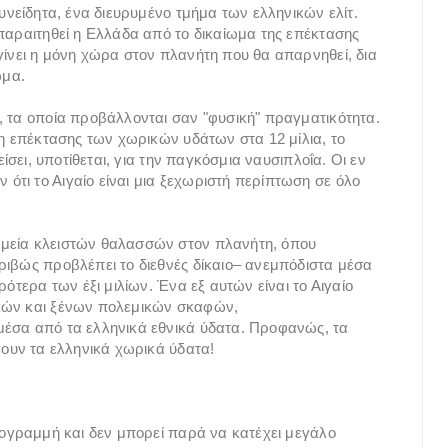
συνείδητα, ένα διευρυμένο τμήμα των ελληνικών ελίτ.
 παραιτηθεί η Ελλάδα από το δικαίωμα της επέκτασης
γίνει η μόνη χώρα στον πλανήτη που θα απαρνηθεί, δια
ωμα.
, τα οποία προβάλλονται σαν "φυσική" πραγματικότητα.
ση επέκτασης των χωρικών υδάτων στα 12 μίλια, το
είσει, υποτίθεται, για την παγκόσμια ναυσιπλοΐα. Οι εν
τι το Αιγαίο είναι μια ξεχωριστή περίπτωση σε όλο
ημεία κλειστών θαλασσών στον πλανήτη, όπου
ριβώς προβλέπει το διεθνές δίκαιο– ανεμπόδιστα μέσα
ρότερα των έξι μιλίων. Ένα εξ αυτών είναι το Αιγαίο
ικών και ξένων πολεμικών σκαφών,
μέσα από τα ελληνικά εθνικά ύδατα. Προφανώς, τα
γουν τα ελληνικά χωρικά ύδατα!
κτογραμμή και δεν μπορεί παρά να κατέχει μεγάλο