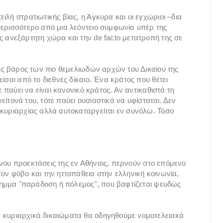
ιλή στρατιωτικής βίας, η Άγκυρα και οι εγχώριοι –δια
περισσότερο από μια λεόντειο συμφωνία υπέρ της
ς ανεξάρτητη χώρα και την de facto μετατροπή της σε
εις βάρος των πιο θεμελιωδών αρχών του Δικαίου της
ίσαι από το διεθνές δίκαιο. Ένα κράτος που θέτει
ε παύει να είναι κανονικό κράτος. Αν αντικαθιστά τη
γείτονά του, τότε παύει ουσιαστικά να υφίσταται. Δεν
 κυριαρχίας αλλά αυτοκαταργείται εν συνόλω. Τόσο
ιμένου προεκτάσεις της εν Αθήναις, περνούν στο επόμενο
ον φόβο και την ηττοπάθεια στην ελληνική κοινωνία,
ίλημμα "παράδοση ή πόλεμος", που βαφτίζεται ψευδώς
 κυριαρχικά δικαιώματα θα οδηγηθούμε νομοτελειακά