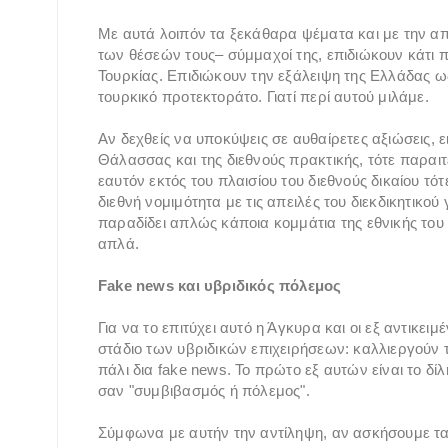
Με αυτά λοιπόν τα ξεκάθαρα ψέματα και με την απε
των θέσεών τους– σύμμαχοί της, επιδιώκουν κάτι 
Τουρκίας. Επιδιώκουν την εξάλειψη της Ελλάδας ω
τουρκικό προτεκτοράτο. Γιατί περί αυτού μιλάμε.
Αν δεχθείς να υποκύψεις σε αυθαίρετες αξιώσεις, 
Θάλασσας και της διεθνούς πρακτικής, τότε παραιτε
εαυτόν εκτός του πλαισίου του διεθνούς δικαίου τότ
διεθνή νομιμότητα με τις απειλές του διεκδικητικού 
παραδίδει απλώς κάποια κομμάτια της εθνικής του
απλά.
Fake news και υβριδικός πόλεμος
Για να το επιτύχει αυτό η Άγκυρα και οι εξ αντικε
στάδιο των υβριδικών επιχειρήσεων: καλλιεργούν τ
πάλι δια fake news. Το πρώτο εξ αυτών είναι το δ
σαν "συμβιβασμός ή πόλεμος".
Σύμφωνα με αυτήν την αντίληψη, αν ασκήσουμε τα