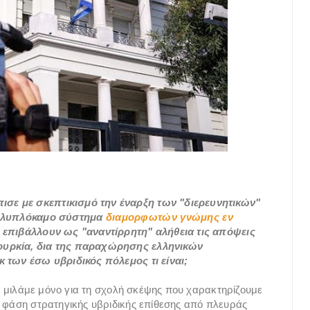
σε με σκεπτικισμό την έναρξη των "διερευνητικών"
 πολυπλόκαμο σύστημα
διαμορφωτών γνώμης εν
α επιβάλλουν ως "αναντίρρητη" αλήθεια τις απόψεις
ουρκία, δια της παραχώρησης ελληνικών
κ των έσω υβριδικός πόλεμος τι είναι;
δεν μιλάμε μόνο για τη σχολή σκέψης που χαρακτηρίζουμε
ε φάση στρατηγικής υβριδικής επίθεσης από πλευράς