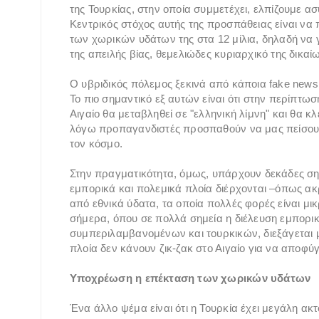
της Τουρκίας, στην οποία συμμετέχει, ελπίζουμε α
Κεντρικός στόχος αυτής της προσπάθειας είναι να
των χωρικών υδάτων της στα 12 μίλια, δηλαδή να 
της απειλής βίας, θεμελιώδες κυριαρχικό της δικαί
Ο υβριδικός πόλεμος ξεκινά από κάποια fake news
Το πιο σημαντικό εξ αυτών είναι ότι στην περίπτω
Αιγαίο θα μεταβληθεί σε "ελληνική λίμνη" και θα κλ
λόγω προπαγανδιστές προσπαθούν να μας πείσουν ό
τον κόσμο.
Στην πραγματικότητα, όμως, υπάρχουν δεκάδες σ
εμπορικά και πολεμικά πλοία διέρχονται –όπως ακ
από εθνικά ύδατα, τα οποία πολλές φορές είναι μικ
σήμερα, όπου σε πολλά σημεία η διέλευση εμπορ
συμπεριλαμβανομένων και τουρκικών, διεξάγεται 
πλοία δεν κάνουν ζικ-ζακ στο Αιγαίο για να αποφύ
Υποχρέωση η επέκταση των χωρικών υδάτων
Ένα άλλο ψέμα είναι ότι η Τουρκία έχει μεγάλη α