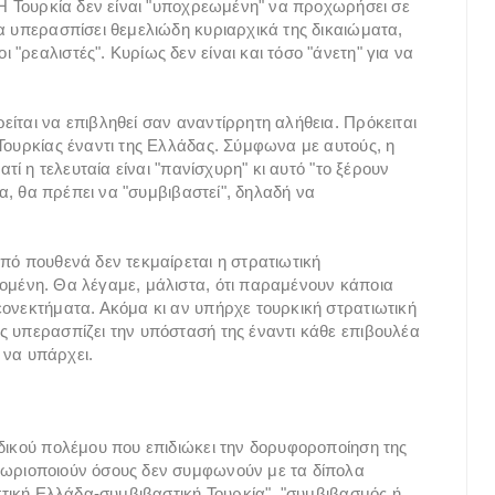
 Η Τουρκία δεν είναι "υποχρεωμένη" να προχωρήσει σε
ία υπερασπίσει θεμελιώδη κυριαρχικά της δικαιώματα,
"ρεαλιστές". Κυρίως δεν είναι και τόσο "άνετη" για να
ίται να επιβληθεί σαν αναντίρρητη αλήθεια. Πρόκειται
 Τουρκίας έναντι της Ελλάδας. Σύμφωνα με αυτούς, η
ατί η τελευταία είναι "πανίσχυρη" κι αυτό "το ξέρουν
τα, θα πρέπει να "συμβιβαστεί", δηλαδή να
πό πουθενά δεν τεκμαίρεται η στρατιωτική
ομένη. Θα λέγαμε, μάλιστα, ότι παραμένουν κάποια
εονεκτήματα. Ακόμα κι αν υπήρχε τουρκική στρατιωτική
ς υπερασπίζει την υπόστασή της έναντι κάθε επιβουλέα
ι να υπάρχει.
ιδικού πολέμου που επιδιώκει την δορυφοροποίηση της
θωριοποιούν όσους δεν συμφωνούν με τα δίπολα
ιστική Ελλάδα-συμβιβαστική Τουρκία", "συμβιβασμός ή