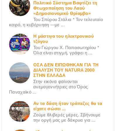
Πολιτικό Σύστημα Βαφτίζει τη
Φτωχοποίηση του Λαού
«Δημοσιονομικό Θρίαμβο»
Του Σπύρου Στάλια * Τον τελευταίο
καιρό, η κυβέρνηση —με ...
Η μάστιγα του ηλεκτρονικού
τζόγου
Του Γιώργου X. Παπασωτηρίου *
Όλα είναι στιγμή, γράφει η ...
ΟΣΑ ΔΕN ΕΙΠΩΘΗΚΑΝ ΓΙΑ ΤΗ
ΔΙΑΛΥΣΗ ΤΟΥ NATURA 2000
ΣΤΗΝ ΕΛΛΑΔΑ
Στην εικόνα φαίνονται
ανεμογεννήτριες στο Όρος
Παναχαϊκό ...
Αν τα δάση ήταν τράπεζες θα τα
είχατε σώσει ...
Ζούμε θλιβερές μέρες. Σβήνουμε
την οργή μας με δάκρυα για ...