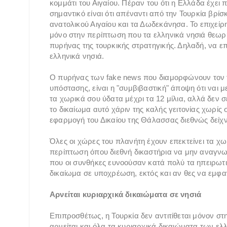
κομμάτι του Αιγαίου. Πέραν του ότι η Ελλάδα έχει
σημαντικό είναι ότι απέναντι από την Τουρκία βρί
ανατολικού Αιγαίου και τα Δωδεκάνησα. Το επιχεί
μόνο στην περίπτωση που τα ελληνικά νησιά θεωρ
πυρήνας της τουρκικής στρατηγικής. Δηλαδή, να επι
ελληνικά νησιά.
Ο πυρήνας των fake news που διαμορφώνουν τον τ
υπόστασης, είναι η "συμβιβαστική" άποψη ότι ναι με
τα χωρικά σου ύδατα μέχρι τα 12 μίλια, αλλά δεν 
το δικαίωμα αυτό χάριν της καλής γειτονίας χωρίς 
εφαρμογή του Δικαίου της Θάλασσας διεθνώς δείχνε
Όλες οι χώρες του πλανήτη έχουν επεκτείνει τα χω
περίπτωση όπου διεθνή δικαστήρια να μην αναγνωρ
που οι συνθήκες ευνοούσαν κατά πολύ τα ηπειρωτι
δικαίωμα σε υποχρέωση, εκτός και αν θες να εμφαν
Αρνείται κυριαρχικά δικαιώματα σε νησιά
Επιπροσθέτως, η Τουρκία δεν αντιτίθεται μόνον 
αρνείται και όλα τα κυριαρχικά δικαιώματα των ε