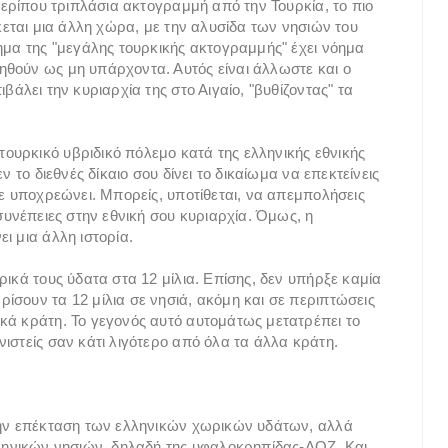
 περίπου τριπλάσια ακτογραμμή από την Τουρκία, το πιο
σκεται μια άλλη χώρα, με την αλυσίδα των νησιών του
ρημα της "μεγάλης τουρκικής ακτογραμμής" έχει νόημα
ηθούν ως μη υπάρχοντα. Αυτός είναι άλλωστε και ο
βάλει την κυριαρχία της στο Αιγαίο, "βυθίζοντας" τα
ουρκικό υβριδικό πόλεμο κατά της ελληνικής εθνικής
ν το διεθνές δίκαιο σου δίνει το δικαίωμα να επεκτείνεις
σε υποχρεώνει. Μπορείς, υποτίθεται, να απεμπολήσεις
συνέπειες στην εθνική σου κυριαρχία. Όμως, η
ι μια άλλη ιστορία.
ρικά τους ύδατα στα 12 μίλια. Επίσης, δεν υπήρξε καμία
ίσουν τα 12 μίλια σε νησιά, ακόμη και σε περιπτώσεις
κά κράτη. Το γεγονός αυτό αυτομάτως μετατρέπει το
ιστείς σαν κάτι λιγότερο από όλα τα άλλα κράτη.
στην επέκταση των ελληνικών χωρικών υδάτων, αλλά
λληνικών νησιών, δηλαδή της υφαλοκρηπίδας-ΑΟΖ. Και