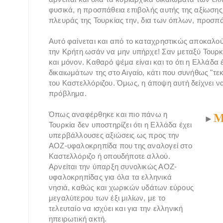
φυσικά, η προσπάθεια επιβολής αυτής της αξίωσης
πλευράς της Τουρκίας την, δια των όπλων, προσπά
Αυτό φαίνεται και από το καταχρηστικώς αποκαλού
την Κρήτη ωσάν να μην υπήρχε! Σαν μεταξύ Τουρκί
και μόνον. Καθαρό ψέμα είναι και το ότι η Ελλάδα 
δικαιωμάτων της στο Αιγαίο, κάτι που συνήθως "τε
του Καστελλόριζου. Όμως, η άποψη αυτή δείχνει να
πρόβλημα.
Μ
Όπως αναφέρθηκε και πιο πάνω η
►
Τουρκία δεν υποστηρίζει ότι η Ελλάδα έχει
υπερβάλλουσες αξιώσεις ως προς την
ΑΟΖ-υφαλοκρηπίδα που της αναλογεί στο
Καστελλόριζο ή οπουδήποτε αλλού.
Αρνείται την ύπαρξη συνολικώς ΑΟΖ-
υφαλοκρηπίδας για όλα τα ελληνικά
νησιά, καθώς και χωρικών υδάτων εύρους
μεγαλύτερου των έξι μιλίων, με το
τελευταίο να ισχύει και για την ελληνική
ηπειρωτική ακτή.