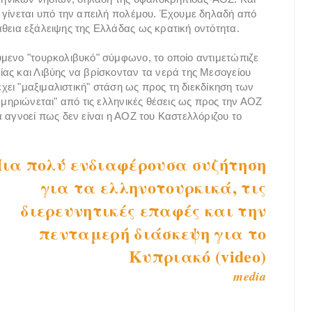
 γίνεται υπό την απειλή πολέμου. Έχουμε δηλαδή από
θεια εξάλειψης της Ελλάδας ως κρατική οντότητα.
μενο "τουρκολιβυκό" σύμφωνο, το οποίο αντιμετώπιζε
ας και Λιβύης να βρίσκονταν τα νερά της Μεσογείου
έχει "μαξιμαλιστική" στάση ως προς τη διεκδίκηση των
κμηριώνεται" από τις ελληνικές θέσεις ως προς την ΑΟΖ
 αγνοεί πως δεν είναι η ΑΟΖ του Καστελλόριζου το
ια πολύ ενδιαφέρουσα συζήτηση
για τα ελληνοτουρκικά, τις
διερευνητικές επαφές και την
πενταμερή διάσκεψη για το
Κυπριακό (video)
media