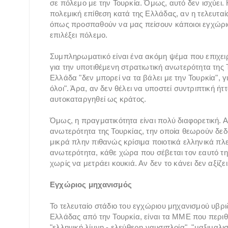
σε πόλεμο με την Τουρκία. Όμως, αυτό δεν ισχύει.
πολεμική επίθεση κατά της Ελλάδας, αν η τελευτα
όπως προσπαθούν να μας πείσουν κάποιοι εγχώριοι 
επιλέξει πόλεμο.
Συμπληρωματικό είναι ένα ακόμη ψέμα που επιχειρε
για την υποτιθέμενη στρατιωτική ανωτερότητα της
Ελλάδα "δεν μπορεί να τα βάλει με την Τουρκία", γι
όλοι". Άρα, αν δεν θέλει να υποστεί συντριπτική ήτ
αυτοκαταργηθεί ως κράτος.
Όμως, η πραγματικότητα είναι πολύ διαφορετική. Α
ανωτερότητα της Τουρκίας, την οποία θεωρούν δεδ
μικρά πλην πιθανώς κρίσιμα ποιοτικά ελληνικά πλ
ανωτερότητα, κάθε χώρα που σέβεται τον εαυτό τη
χωρίς να μετράει κουκιά. Αν δεν το κάνει δεν αξίζε
Εγχώριος μηχανισμός
Το τελευταίο στάδιο του εγχώριου μηχανισμού υβρ
Ελλάδας από την Τουρκία, είναι τα ΜΜΕ που περι
"ελληνική λίμνη - ελεύθερη ναυσιπλοία", "μαξιμαλ