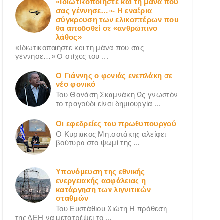
«Ιδιωτικοποιήστε και τη μάνα που
σας γέννησε…»- Η εναέρια
σύγκρουση των ελικοπτέρων που
θα αποδοθεί σε «ανθρώπινο
λάθος»
«Ιδιωτικοποιήστε και τη μάνα που σας
γέννησε…» Ο στίχος του ...
Ο Γιάννης ο φονιάς ενεπλάκη σε
νέο φονικό
Του Θανάση Σκαμνάκη Ως γνωστόν
το τραγούδι είναι δημιουργία ...
Οι εφεδρείες του πρωθυπουργού
Ο Κυριάκος Μητσοτάκης αλείφει
βούτυρο στο ψωμί της ...
Υπονόμευση της εθνικής
ενεργειακής ασφάλειας η
κατάργηση των λιγνιτικών
σταθμών
Του Ευστάθιου Χιώτη Η πρόθεση
της ΔΕΗ να μετατρέψει το ...