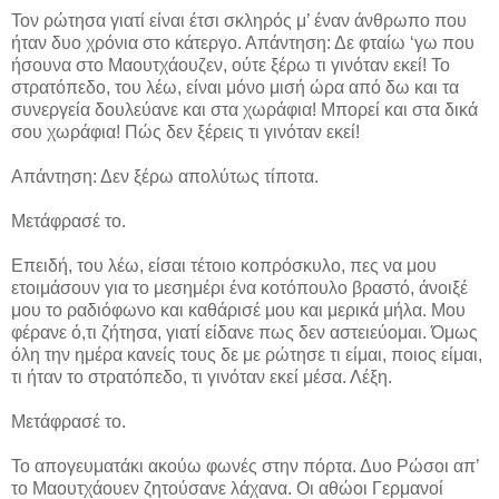
Τον ρώτησα γιατί είναι έτσι σκληρός μ’ έναν άνθρωπο που
ήταν δυο χρόνια στο κάτεργο. Απάντηση: Δε φταίω ‘γω που
ήσουνα στο Μαουτχάουζεν, ούτε ξέρω τι γινόταν εκεί! Το
στρατόπεδο, του λέω, είναι μόνο μισή ώρα από δω και τα
συνεργεία δουλεύανε και στα χωράφια! Μπορεί και στα δικά
σου χωράφια! Πώς δεν ξέρεις τι γινόταν εκεί!
Απάντηση: Δεν ξέρω απολύτως τίποτα.
Μετάφρασέ το.
Επειδή, του λέω, είσαι τέτοιο κοπρόσκυλο, πες να μου
ετοιμάσουν για το μεσημέρι ένα κοτόπουλο βραστό, άνοιξέ
μου το ραδιόφωνο και καθάρισέ μου και μερικά μήλα. Μου
φέρανε ό,τι ζήτησα, γιατί είδανε πως δεν αστειεύομαι. Όμως
όλη την ημέρα κανείς τους δε με ρώτησε τι είμαι, ποιος είμαι,
τι ήταν το στρατόπεδο, τι γινόταν εκεί μέσα. Λέξη.
Μετάφρασέ το.
Το απογευματάκι ακούω φωνές στην πόρτα. Δυο Ρώσοι απ’
το Μαουτχάουεν ζητούσανε λάχανα. Οι αθώοι Γερμανοί