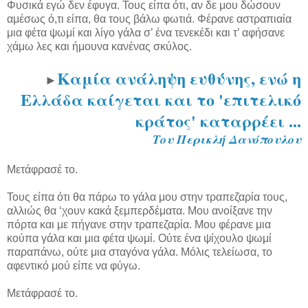
Φυσικά εγώ δεν έφυγα. Τους είπα ότι, αν δε μου δώσουν
αμέσως ό,τι είπα, θα τους βάλω φωτιά. Φέρανε αστραπιαία
μια φέτα ψωμί και λίγο γάλα σ’ ένα τενεκέδι και τ’ αφήσανε
χάμω λες και ήμουνα κανένας σκύλος.
Καμία ανάληψη ευθύνης, ενώ η
►
Ελλάδα καίγεται και το 'επιτελικό
κράτος' καταρρέει ...
Του Περικλή Δανόπουλου
Μετάφρασέ το.
Τους είπα ότι θα πάρω το γάλα μου στην τραπεζαρία τους,
αλλιώς θα ‘χουν κακά ξεμπερδέματα. Μου ανοίξανε την
πόρτα και με πήγανε στην τραπεζαρία. Μου φέρανε μια
κούπα γάλα και μια φέτα ψωμί. Ούτε ένα ψίχουλο ψωμί
παραπάνω, ούτε μια σταγόνα γάλα. Μόλις τελείωσα, το
αφεντικό μού είπε να φύγω.
Μετάφρασέ το.