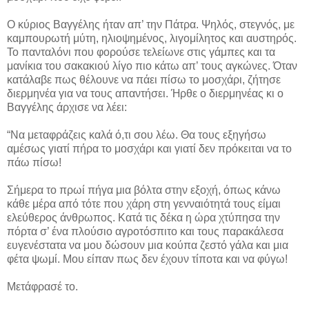
Ο κύριος Βαγγέλης ήταν απ’ την Πάτρα. Ψηλός, στεγνός, με
καμπουρωτή μύτη, ηλιοψημένος, λιγομίλητος και αυστηρός.
Το πανταλόνι που φορούσε τελείωνε στις γάμπες και τα
μανίκια του σακακιού λίγο πιο κάτω απ’ τους αγκώνες. Όταν
κατάλαβε πως θέλουνε να πάει πίσω το μοσχάρι, ζήτησε
διερμηνέα για να τους απαντήσει. Ήρθε ο διερμηνέας κι ο
Βαγγέλης άρχισε να λέει:
“Να μεταφράζεις καλά ό,τι σου λέω. Θα τους εξηγήσω
αμέσως γιατί πήρα το μοσχάρι και γιατί δεν πρόκειται να το
πάω πίσω!
Σήμερα το πρωί πήγα μια βόλτα στην εξοχή, όπως κάνω
κάθε μέρα από τότε που χάρη στη γενναιότητά τους είμαι
ελεύθερος άνθρωπος. Κατά τις δέκα η ώρα χτύπησα την
πόρτα σ’ ένα πλούσιο αγροτόσπιτο και τους παρακάλεσα
ευγενέστατα να μου δώσουν μια κούπα ζεστό γάλα και μια
φέτα ψωμί. Μου είπαν πως δεν έχουν τίποτα και να φύγω!
Μετάφρασέ το.