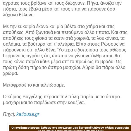
αγρότες τούς βρίζανε και τους διώχνανε. Πήγα, άνοιξα την
πόρτα, τους έβαλα μέσα και τους είπα να πάρουνε όσα
λάχανα θέλανε.
Με την ευκαιρία έκανα και μια βόλτα στο χτήμα και στις
αποθήκες. Από ζωντανά και πετούμενα άλλο τίποτα. Και στις
αποθήκες τους φίσκα τα καπνιστά χοιρινά, τα λουκάνικα, τα
σαλάμια, τα βούτυρα και τ’ αλεύρια. Είπα στους Ρώσους να
πάρουνε κι ό,τι άλλο θένε. Ύστερα ειδοποίησα τους αθώους
Γερμανούς αγρότες ότι, ώσπου να γίνουνε άνθρωποι, θα
τους κάνω παρέα κάθε μέρα απ’ το πρωί ως το βράδυ. Ως
πρώτη δόση πήρα το άσπρο μοσχάρι. Αύριο θα πάρω άλλο
χρώμα.
Μετάφρασέ το και τελειώσαμε.
Ο κύριος Βαγγέλης πέρασε την πύλη παρέα με το άσπρο
μοσχάρι και το παρέδωσε στην κουζίνα.
Πηγή:
katiousa.gr