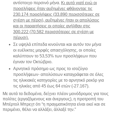
αντίστοιχο περσινό μήνα.
Κι αυτό γιατί ενώ οι
προσλήψεις ήταν αυξημένες φθάνοντας τις
230.174 προσλήψεις (33.890 περισσότερες σε
σχέση με πέρσι), αυξημένες ήταν οι απολύσεις
και οι παραιτήσεις οι οποίες ανήλθαν στις
300.222 (70.582 περισσότερες σε σχέση με
πέρυσι).
Σε υψηλά επίπεδα κινούνται και αυτόν τον μήνα
οι ευέλικτες μορφές απασχόλησης, οι οποίες
καλύπτουν το 53,53% των προσλήψεων που
έγιναν τον Οκτώβριο.
Αρνητικό πρόσημο ως προς το ισοζύγιο
προσλήψεων- απολύσεων καταγράφεται σε όλες
τις ηλικιακές κατηγορίες με το αρνητικό ρεκόρ για
τις ηλικίες από 45 έως 64 ετών (-27.167).
Με αυτά τα δεδομένα, δείχνει πλέον μονόδρομος για τους
πολίτες (εργαζόμενους και άνεργους), η προτροπή του
Μπέρτολ Μπρεχτ ότι “η πραγματικότητα είναι εκεί και σε
περιμένει, θέλει να αλλάξει, άλλαξέ την.”