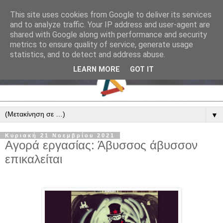
This site uses cookies from Google to deliver its services
and to analyze traffic. Your IP address and user-agent are
shared with Google along with performance and security
metrics to ensure quality of service, generate usage
statistics, and to detect and address abuse.
LEARN MORE
GOT IT
▼
Κυριακή 21 Νοεμβρίου 2021
Αγορά εργασίας: Άβυσσος άβυσσον
επικαλείται