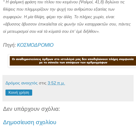
* Η ψαλμική φράση του τίτλου του κειμένου (Ψαλμοί, 41,8) δηλώνει τις
θλίψεις που πλημμυρίζουν την ψυχή του ανθρώπου εξαιτίας των
συμφορών. Η μία θλίψη, φέρει την άλλη. Το πλήρες χωρίο, είναι:
«ἄβυσσος ἄβυσσον ἐπικαλεῖται εἰς φωνὴν τῶν καταρρακτῶν σου, πάντες
οἱ μετεωρισμοί σου καὶ τὰ κύματά σου ἐπ’ ἐμὲ διῆλθον».
Πηγή:
ΚΟΣΜΟΔΡΟΜΙΟ
Δρόμος ανοιχτός
στις
3:52 π.μ.
Κοινή χρήση
Δεν υπάρχουν σχόλια:
Δημοσίευση σχολίου