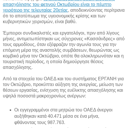
απασχόλησης του φετινού Οκτωβρίου είναι το πέμπτο
χειρότερο της τελευταίας 20ετίας
, αποδεικνύοντας περίτρανα
ότι το αποτύπωμα της υγειονομικής κρίσης και των
κυβερνητικών χειρισμών, είναι βαθύ.
Έμπειροι συνδικαλιστές και εργατολόγοι, πριν από λίγους
μήνες, αντιμετωπίστηκαν ως σύγχρονες «Κασσάνδρες» από
τους αρμοδίους, όταν εξέφραζαν την αγωνία τους για την
επόμενη μέρα της αναστολής συμβάσεων, θεωρώντας ως
κομβικό μήνα τον Οκτώβριο, οπότε θα ολοκληρωνόταν και η
τουριστική περίοδος, η οποία δημιούργησε θέσεις
απασχόλησης.
Από τα στοιχεία του ΟΑΕΔ και του συστήματος ΕΡΓΑΝΗ για
τον Οκτώβριο, προκύπτει αύξηση της ανεργίας, μείωση των
θέσεων εργασίας, ενίσχυση της ευέλικτης απασχόλησης και
υψηλά ποσοστά μακροχρονίως ανέργων:
Οι εγγεγραμμένοι στα μητρώα του ΟΑΕΔ άνεργοι
αυξήθηκαν κατά 40.471 μέσα σε ένα μήνα,
φθάνοντας τους 987.763.