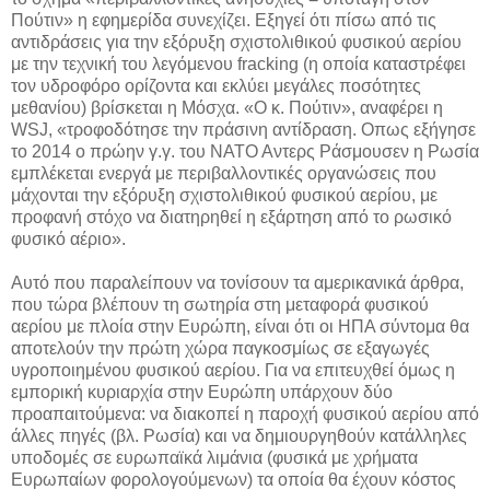
Πούτιν» η εφημερίδα συνεχίζει. Εξηγεί ότι πίσω από τις
αντιδράσεις για την εξόρυξη σχιστολιθικού φυσικού αερίου
με την τεχνική του λεγόμενου fracking (η οποία καταστρέφει
τον υδροφόρο ορίζοντα και εκλύει μεγάλες ποσότητες
μεθανίου) βρίσκεται η Μόσχα. «O κ. Πούτιν», αναφέρει η
WSJ, «τροφοδότησε την πράσινη αντίδραση. Οπως εξήγησε
το 2014 ο πρώην γ.γ. του ΝΑΤΟ Αντερς Ράσμουσεν η Ρωσία
εμπλέκεται ενεργά με περιβαλλοντικές οργανώσεις που
μάχονται την εξόρυξη σχιστολιθικού φυσικού αερίου, με
προφανή στόχο να διατηρηθεί η εξάρτηση από το ρωσικό
φυσικό αέριο».
Αυτό που παραλείπουν να τονίσουν τα αμερικανικά άρθρα,
που τώρα βλέπουν τη σωτηρία στη μεταφορά φυσικού
αερίου με πλοία στην Ευρώπη, είναι ότι οι ΗΠΑ σύντομα θα
αποτελούν την πρώτη χώρα παγκοσμίως σε εξαγωγές
υγροποιημένου φυσικού αερίου. Για να επιτευχθεί όμως η
εμπορική κυριαρχία στην Ευρώπη υπάρχουν δύο
προαπαιτούμενα: να διακοπεί η παροχή φυσικού αερίου από
άλλες πηγές (βλ. Ρωσία) και να δημιουργηθούν κατάλληλες
υποδομές σε ευρωπαϊκά λιμάνια (φυσικά με χρήματα
Ευρωπαίων φορολογούμενων) τα οποία θα έχουν κόστος