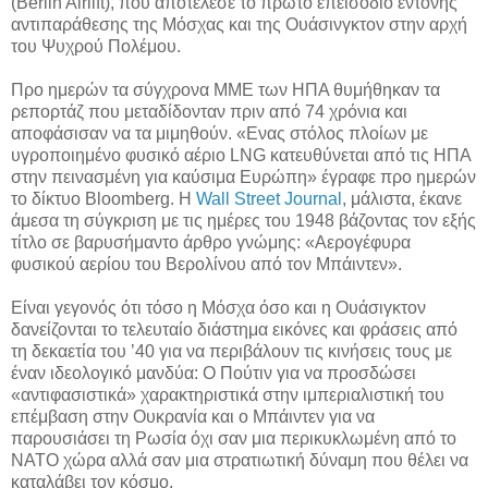
(Berlin Airlift), που αποτέλεσε το πρώτο επεισόδιο έντονης
αντιπαράθεσης της Μόσχας και της Ουάσινγκτον στην αρχή
του Ψυχρού Πολέμου.
Προ ημερών τα σύγχρονα ΜΜΕ των ΗΠΑ θυμήθηκαν τα
ρεπορτάζ που μεταδίδονταν πριν από 74 χρόνια και
αποφάσισαν να τα μιμηθούν. «Ενας στόλος πλοίων με
υγροποιημένο φυσικό αέριο LNG κατευθύνεται από τις ΗΠΑ
στην πεινασμένη για καύσιμα Ευρώπη» έγραφε προ ημερών
το δίκτυο Bloomberg. Η
Wall Street Journal
, μάλιστα, έκανε
άμεσα τη σύγκριση με τις ημέρες του 1948 βάζοντας τον εξής
τίτλο σε βαρυσήμαντο άρθρο γνώμης: «Αερογέφυρα
φυσικού αερίου του Βερολίνου από τον Μπάιντεν».
Είναι γεγονός ότι τόσο η Μόσχα όσο και η Ουάσιγκτον
δανείζονται το τελευταίο διάστημα εικόνες και φράσεις από
τη δεκαετία του ’40 για να περιβάλουν τις κινήσεις τους με
έναν ιδεολογικό μανδύα: Ο Πούτιν για να προσδώσει
«αντιφασιστικά» χαρακτηριστικά στην ιμπεριαλιστική του
επέμβαση στην Ουκρανία και ο Μπάιντεν για να
παρουσιάσει τη Ρωσία όχι σαν μια περικυκλωμένη από το
ΝΑΤΟ χώρα αλλά σαν μια στρατιωτική δύναμη που θέλει να
καταλάβει τον κόσμο.