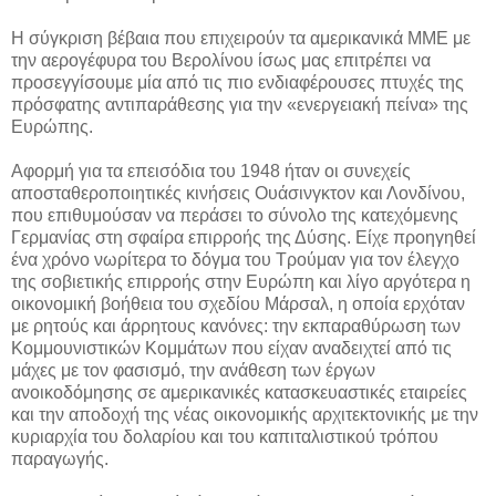
Η σύγκριση βέβαια που επιχειρούν τα αμερικανικά ΜΜΕ με
την αερογέφυρα του Βερολίνου ίσως μας επιτρέπει να
προσεγγίσουμε μία από τις πιο ενδιαφέρουσες πτυχές της
πρόσφατης αντιπαράθεσης για την «ενεργειακή πείνα» της
Ευρώπης.
Αφορμή για τα επεισόδια του 1948 ήταν οι συνεχείς
αποσταθεροποιητικές κινήσεις Ουάσινγκτον και Λονδίνου,
που επιθυμούσαν να περάσει το σύνολο της κατεχόμενης
Γερμανίας στη σφαίρα επιρροής της Δύσης. Είχε προηγηθεί
ένα χρόνο νωρίτερα το δόγμα του Τρούμαν για τον έλεγχο
της σοβιετικής επιρροής στην Ευρώπη και λίγο αργότερα η
οικονομική βοήθεια του σχεδίου Μάρσαλ, η οποία ερχόταν
με ρητούς και άρρητους κανόνες: την εκπαραθύρωση των
Κομμουνιστικών Κομμάτων που είχαν αναδειχτεί από τις
μάχες με τον φασισμό, την ανάθεση των έργων
ανοικοδόμησης σε αμερικανικές κατασκευαστικές εταιρείες
και την αποδοχή της νέας οικονομικής αρχιτεκτονικής με την
κυριαρχία του δολαρίου και του καπιταλιστικού τρόπου
παραγωγής.