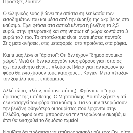
Προσέξτε, λοιπόν:
Ο ελληνικός λαός βιώνει την απίστευτη λεηλασία των
εισοδημάτων του και μέσα από την έκρηξη της ακρίβειας στα
καύσιμα. Εχει φτάσει στα αστικά κέντρα η βενζίνη τα 2,5
ευρώ, στην ηπειρωτική και στη νησιωτική χώρα κοντά στα 3
ευρώ το λίτρο. Το αποτέλεσμα είναι ανατιμήσεις παντού:
Στις μετακινήσεις, στις μεταφορές, στα προιόντα, στα ράφια.
Και τι μας λένε οι “άριστοι”; Οτι δεν έχουν “δημοσιονομικό
χώρο”. Μετά ότι δεν καταργούν τους φόρους γιατί όποιος
έχει αυτοκίνητο είναι… πλούσιος! Μετά γιατί αν κόψουν το
φόρο θα ενισχύσουν τους κατόχους… Καγιέν. Μετά πέταξαν
την ξεφτίλα του… επιδόματος.
Αλλά τώρα, πλέον, πιάσανε πάτο(;). Φρόντισε ο “αρχι-
άριστος” της υπόθεσης. Ο Μητσοτάκης. Λοιπόν ξέρετε γιατί
δεν καταργεί τον φόρο στα καύσιμα; Για να μην πληρώσουν
την βενζίνη φθηνότερα οι τουρίστες που έρχονται στην
Ελλάδα, αφού αυτοί μπορούν να την πληρώνουν ακριβά, κι
έτσι θα ενισχυθεί το δημόσιο ταμείο!
Νομίζετε ότι πρόκειται για επιθεωρησιακό νούμερο; Οχι, ούτε