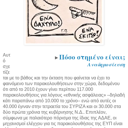
Πόσο στημένο είναι;
Αυτ
►
ό
Αναδημοσίευση
σχε
τίζε
ται με το βάθος και την έκταση που φαίνεται να έχει το
φαινόμενο των παρακολουθήσεων στην χώρα, δεδομένου
ότι από το 2010 έχουν γίνει περίπου 117.000
παρακολουθήσεις για λόγους «εθνικής ασφάλειας» –δηλαδή
κάτι παραπάνω από 10.000 το χρόνο– ενώ από αυτές οι
40.000 έγιναν στην τετραετία του ΣΥΡΙΖΑ και οι 30.000 στα
δύο πρώτα χρόνια της κυβέρνησης Ν.Δ.. Επιπλέον,
σύμφωνα με παλαιότερο πόρισμα της ίδιας της ΑΔΑΕ, οι
μηχανισμοί ελέγχου για τις παρακολουθήσεις της ΕΥΠ είναι