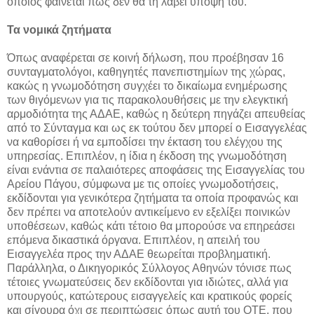
οποίος φαίνεται πως δεν θα τη λάβει υπόψη του.
Τα νομικά ζητήματα
Όπως αναφέρεται σε κοινή δήλωση, που προέβησαν 16
συνταγματολόγοι, καθηγητές πανεπιστημίων της χώρας,
κακώς η γνωμοδότηση συγχέει το δικαίωμα ενημέρωσης
των θιγόμενων για τις παρακολουθήσεις με την ελεγκτική
αρμοδιότητα της ΑΔΑΕ, καθώς η δεύτερη πηγάζει απευθείας
από το Σύνταγμα και ως εκ τούτου δεν μπορεί ο Εισαγγελέας
να καθορίσει ή να εμποδίσει την έκταση του ελέγχου της
υπηρεσίας. Επιπλέον, η ίδια η έκδοση της γνωμοδότηση
είναι ενάντια σε παλαιότερες αποφάσεις της Εισαγγελίας του
Αρείου Πάγου, σύμφωνα με τις οποίες γνωμοδοτήσεις,
εκδίδονται για γενικότερα ζητήματα τα οποία προφανώς και
δεν πρέπει να αποτελούν αντικείμενο εν εξελίξει ποινικών
υποθέσεων, καθώς κάτι τέτοιο θα μπορούσε να επηρεάσει
επόμενα δικαστικά όργανα. Επιπλέον, η απειλή του
Εισαγγελέα προς την ΑΔΑΕ θεωρείται προβληματική.
Παράλληλα, ο Δικηγορικός Σύλλογος Αθηνών τόνισε πως
τέτοιες γνωματεύσεις δεν εκδίδονται για ιδιώτες, αλλά για
υπουργούς, κατώτερους εισαγγελείς και κρατικούς φορείς
και σίγουρα όχι σε περιπτώσεις όπως αυτή του ΟΤΕ, που