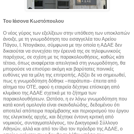
Του Ιάσονα Κωστόπουλου
Ο νέος γύρος των εξελίξεων στην υπόθεση των υποκλοπών
άνοιξε, με τη γνωμοδότηση του εισαγγελέα του Αρείου
Πάγου, Ι. Ντογιάκου, σύμφωνα με την οποία η ΑΔΑΕ δεν
δικαιούται να συνεχίσει την έρευνά της σε τηλεφωνικούς
παρόχους, σε σχέση με τις παρακολουθήσεις, καθώς κάτι
τέτοιο, όπως αναφέρεται απειλητικά στη γνωμοδότηση, θα
μπορούσε να επισύρει ακόμη και βαρύτατες ποινικές
ευθύνες για τα μέλη της επιτροπής. Αξίζει δε να σημειωθεί,
πως η γνωμοδότηση δόθηκε –παράτυπα– έπειτα από
αίτημα του ΟΤΕ, αφού η εταιρεία δέχτηκε επίσκεψη από
κλιμάκιο της ΑΔΑΕ σχετικά με το ζήτημα των
παρακολουθήσεων. Ωστόσο, η εν λόγω γνωμοδότηση που
κατά κοινή ομολογία είναι σκανδαλώδης, δεδομένου ότι
αποτελεί απόπειρα παρέμβασης και περιορισμού του έργου
της ελεγκτικής αρχής, και δέχτηκε έντονη κριτική από
νομικούς, συνταγματολόγους, τον Δικηγορικό Σύλλογο
Αθηνών, αλλά και από τον ίδιο τον πρόεδρο της ΑΔΑΕ, ο