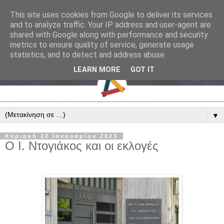
This site uses cookies from Google to deliver its services
and to analyze traffic. Your IP address and user-agent are
shared with Google along with performance and security
metrics to ensure quality of service, generate usage
statistics, and to detect and address abuse.
LEARN MORE
GOT IT
▼
Κυριακή 22 Ιανουαρίου 2023
Ο Ι. Ντογιάκος και οι εκλογές