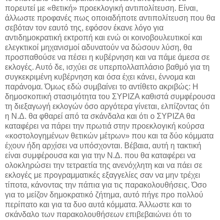
πορευτεί με «θετική» προεκλογική αντιπολίτευση. Είναι,
άλλωστε προφανές πως οποιαδήποτε αντιπολίτευση που θα
σεβόταν τον εαυτό της, εφόσον έκανε λόγο για
αντιδημοκρατική εκτροπή και ενώ οι κοινοβουλευτικοί και
ελεγκτικοί μηχανισμοί αδυνατούν να δώσουν λύση, θα
προσπαθούσε να πέσει η κυβέρνηση και να πάμε άμεσα σε
εκλογές. Αυτό δε, ισχύει σε υπερπολλαπλάσιο βαθμό για τη
συγκεκριμένη κυβέρνηση και όσα έχει κάνει, έννομα και
παράνομα. Όμως εδώ συμβαίνει το αντίθετο ακριβώς: Η
δημοσκοπική στασιμότητα του ΣΥΡΙΖΑ καθιστά συμφέρουσα
τη διεξαγωγή εκλογών όσο αργότερα γίνεται, ελπίζοντας ότι
η Ν.Δ. θα φθαρεί από τα σκάνδαλα και ότι ο ΣΥΡΙΖΑ θα
καταφέρει να πάρει την πρωτιά στην προεκλογική κούρσα
«κοστολογημένων θετικών μέτρων» που και τα δύο κόμματα
έχουν ήδη αρχίσει να υπόσχονται. Βέβαια, αυτή η τακτική
είναι συμφέρουσα και για την Ν.Δ. που θα καταφέρει να
ολοκληρώσει την τετραετία της ανενόχλητη και να πάει σε
εκλογές με προγραμματικές εξαγγελίες σαν να μην τρέχει
τίποτα, κάνοντας την πάπια για τις παρακολουθήσεις. Όσο
για το μείζον δημοκρατικό ζήτημα, αυτό πήγε προ πολλού
περίπατο και για τα δυο αυτά κόμματα. Άλλωστε και το
σκάνδαλο των παρακολουθήσεων επιβεβαιώνει ότι το