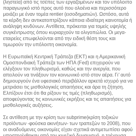
(ληστεία) από τις τσέπες των εργαζομένων και τον υπόλοιπο
παραγωγικό ιστό προς αυτό που ολοένα και περισσότερο
μοιάζει με έναν τομέα rentier (εισοδηματιών). Ωστόσο, αυτά
τα κέρδη δεν αντικατοπτρίζουν κάποια ιδιαίτερη καινοτομία ή
ανάληψη κινδύνων. Αντίθετα, πρόκειται για τομείς υψηλής
συγκέντρωσης όπου κυριαρχούν τα ολιγοπώλια. Οι μεγα-
εταιρείες επωφελούνται από την ειδική θέση τους και
τιμωρούν την υπόλοιπη οικονομία.
Η Ευρωπαϊκή Κεντρική Τράπεζα (ΕΚΤ) και η Αμερικανική
Ομοσπονδιακή Τράπεζα των ΗΠΑ (Fed) επιχειρούν να
ελέγξουν τον πληθωρισμό, καθώς και την ανεργία, που
απειλούν να τινάξουν τον κοινωνικό ιστό στον αέρα. Γι’ αυτό
δημιουργούν ένα υφεσιακό περιβάλλον αρκετά ισχυρό για να
μετριάσει τις μισθολογικές απαιτήσεις και άρα τη ζήτηση.
Ελπίζουν έτσι ότι θα ρίξουν τις τιμές (πληθωρισμό),
αποφεύγοντας τις κοινωνικές εκρήξεις και τις απαιτήσεις για
μισθολογικές αυξήσεις.
Σε αντίθεση με την κρίση των subprime(κρίση τοξικών
προϊόντων -φούσκα ακινήτων- των τραπεζών το 2008), που
οι αναδυόμενες οικονομίες είχαν σχετικά αντιμετωπίσει αφού
υποστηρίχθηκαν από τον κινεζικό δυναμισμό, η τρέχουσα