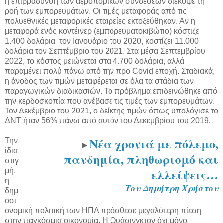
η επιβράδυνση των αεροπορικών συνδέσεων διέκοψε τη
ροή των εμπορευμάτων. Οι τιμές μεταφοράς από τις
πολυεθνικές μεταφορικές εταιρείες εκτοξεύθηκαν. Αν η
μεταφορά ενός κοντέινερ (εμπορευματοκιβώτιο) κόστιζε
1.400 δολάρια τον Ιανουάριο του 2020, κοστίζει 11.000
δολάρια τον Σεπτέμβριο του 2021. Στα μέσα Σεπτεμβρίου
2022, το κόστος μειώνεται στα 4.700 δολάρια, αλλά
παραμένει πολύ πάνω από την προ Covid εποχή. Σταδιακά,
η άνοδος των τιμών μεταφέρεται σε όλα τα στάδια των
παραγωγικών διαδικασιών. Το πρόβλημα επιδεινώθηκε από
την κερδοσκοπία που ανέβασε τις τιμές των εμπορευμάτων.
Τον Δεκέμβριο του 2021, ο δείκτης τιμών όπως υπολόγισε το
ΔΝΤ ήταν 56% πάνω από αυτόν του Δεκεμβρίου του 2019.
Νέα χρονιά με πόλεμο,
Την
►
ίδια
πανδημία, πληθωρισμό και
στιγ
ελλείψεις…
μή,
η
Του Δημήτρη Χρήστου
δημ
οσι
ονομική πολιτική των ΗΠΑ πρόσθεσε μεγαλύτερη πίεση
στην παγκόσμια οικονομία. Η Ουάσινγκτον όχι μόνο