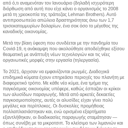
από ό,τι αναμενόταν τον Ιανουάριο (δηλαδή ισχυρότερη
διόρθωση από αυτή που είχε κάνει ο οργανισμός το 2008
μετά τη χρεοκοπία της τράπεζας Lehman Brothers). Αυτό
αντιπροσωπεύει απώλεια δραστηριότητας άνω των 1,7
τρισεκατομμυρίων δολαρίων, ένα σοκ όσο το μέγεθος της
καναδικής οικονομίας.
Μετά την βίαιη ύφεση που συνδέεται με την πανδημία του
Covid-19, η ανάκαμψη που ακολούθησε αποδείχθηκε εξίσου
θεαματική με ανάπτυξη νέων τεχνολογιών και τις νέες
οργανωτικές μορφές στην εργασία (τηλεργασία).
Το 2021, άρχισαν να εμφανίζονται ρωγμές. Διαδοχικά
επιδημικά κύματα έχουν επηρεάσει περιοχές του πλανήτη με
διαφορετικό τρόπο. Με κάθε νέο κύμα, ένα τμήμα της
παγκόσμιας οικονομίας υπέφερε, καθώς έσπαζαν οι κρίκοι
των αλυσίδων παραγωγής. Μετά από αρκετές δεκαετίες
παγκοσμιοποίησης, αυτές οι αλυσίδες είχαν γίνει πολύ
μεγάλες και περίπλοκες. Οι δυσκολίες προμήθειας
πολλαπλασιάστηκαν και, ενώ ορισμένα εξαρτήματα
εξαντλήθηκαν, οι διαδικασίες παραγωγής σταμάτησαν —
όπως συνέβη με τα μικροτσιπ. Το κλείσιμο των λιμανιών και