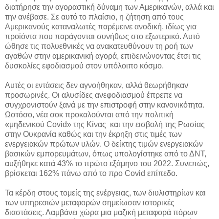
διατήρησε την αγοραστική δύναμη των Αμερικανών, αλλά και
την ανέβασε. Σε αυτό το πλαίσιο, η ζήτηση από τους
Αμερικανούς καταναλωτές παρέμεινε ανοδική, ιδίως για
προϊόντα που παράγονται συνήθως στο εξωτερικό. Αυτό
ώθησε τις πολυεθνικές να ανακατευθύνουν τη ροή των
αγαθών στην αμερικανική αγορά, επιδεινώνοντας έτσι τις
δυσκολίες εφοδιασμού στον υπόλοιπο κόσμο.
Αυτές οι εντάσεις δεν αγνοήθηκαν, αλλά θεωρήθηκαν
προσωρινές. Οι αλυσίδες ανεφοδιασμού έπρεπε να
συγχρονιστούν ξανά με την επιστροφή στην κανονικότητα.
Ωστόσο, νέα σοκ προκαλούνται από την πολιτική
«μηδενικού Covid» της Κίνας και την εισβολή της Ρωσίας
στην Ουκρανία καθώς και την έκρηξη στις τιμές των
ενεργειακών πρώτων υλών. Ο δείκτης τιμών ενεργειακών
βασικών εμπορευμάτων, όπως υπολογίστηκε από το ΔΝΤ,
αυξήθηκε κατά 43% το πρώτο εξάμηνο του 2022. Συνεπώς,
βρίσκεται 162% πάνω από το προ Covid επίπεδο.
Τα κέρδη στους τομείς της ενέργειας, των διυλιστηρίων και
των υπηρεσιών μεταφορών σημείωσαν ιστορικές
διαστάσεις. Λαμβάνει χώρα μια μαζική μεταφορά πόρων