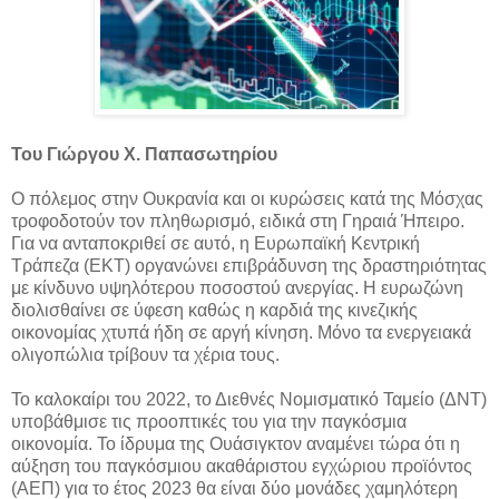
Του Γιώργου X. Παπασωτηρίου
Ο πόλεμος στην Ουκρανία και οι κυρώσεις κατά της Μόσχας
τροφοδοτούν τον πληθωρισμό, ειδικά στη Γηραιά Ήπειρο.
Για να ανταποκριθεί σε αυτό, η Ευρωπαϊκή Κεντρική
Τράπεζα (ΕΚΤ) οργανώνει επιβράδυνση της δραστηριότητας
με κίνδυνο υψηλότερου ποσοστού ανεργίας. Η ευρωζώνη
διολισθαίνει σε ύφεση καθώς η καρδιά της κινεζικής
οικονομίας χτυπά ήδη σε αργή κίνηση. Μόνο τα ενεργειακά
ολιγοπώλια τρίβουν τα χέρια τους.
Το καλοκαίρι του 2022, το Διεθνές Νομισματικό Ταμείο (ΔΝΤ)
υποβάθμισε τις προοπτικές του για την παγκόσμια
οικονομία. Το ίδρυμα της Ουάσιγκτον αναμένει τώρα ότι η
αύξηση του παγκόσμιου ακαθάριστου εγχώριου προϊόντος
(ΑΕΠ) για το έτος 2023 θα είναι δύο μονάδες χαμηλότερη