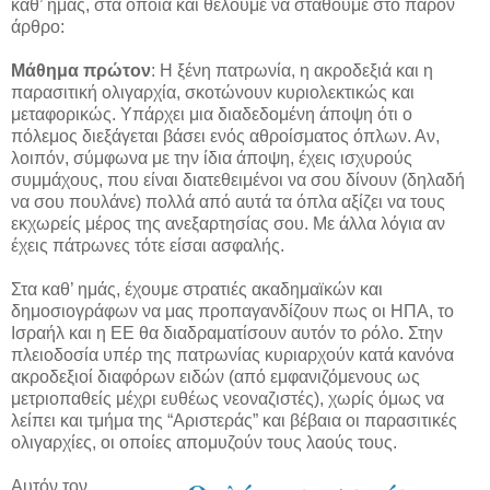
καθ’ ημάς, στα οποία και θέλουμε να σταθούμε στο παρόν
άρθρο:
Μάθημα πρώτον
: Η ξένη πατρωνία, η ακροδεξιά και η
παρασιτική ολιγαρχία, σκοτώνουν κυριολεκτικώς και
μεταφορικώς. Υπάρχει μια διαδεδομένη άποψη ότι ο
πόλεμος διεξάγεται βάσει ενός αθροίσματος όπλων. Αν,
λοιπόν, σύμφωνα με την ίδια άποψη, έχεις ισχυρούς
συμμάχους, που είναι διατεθειμένοι να σου δίνουν (δηλαδή
να σου πουλάνε) πολλά από αυτά τα όπλα αξίζει να τους
εκχωρείς μέρος της ανεξαρτησίας σου. Με άλλα λόγια αν
έχεις πάτρωνες τότε είσαι ασφαλής.
Στα καθ’ ημάς, έχουμε στρατιές ακαδημαϊκών και
δημοσιογράφων να μας προπαγανδίζουν πως οι ΗΠΑ, το
Ισραήλ και η ΕΕ θα διαδραματίσουν αυτόν το ρόλο. Στην
πλειοδοσία υπέρ της πατρωνίας κυριαρχούν κατά κανόνα
ακροδεξιοί διαφόρων ειδών (από εμφανιζόμενους ως
μετριοπαθείς μέχρι ευθέως νεοναζιστές), χωρίς όμως να
λείπει και τμήμα της “Αριστεράς” και βέβαια οι παρασιτικές
ολιγαρχίες, οι οποίες απομυζούν τους λαούς τους.
Αυτόν τον