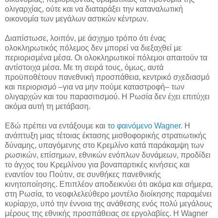
ολιγαρχίας, ούτε και να διαταράξει την καταναλωτική
οικονομία των μεγάλων αστικών κέντρων.
Διαπίστωσε, λοιπόν, με άσχημο τρόπο ότι ένας
ολοκληρωτικός πόλεμος δεν μπορεί να διεξαχθεί με
περιορισμένα μέσα. Οι ολοκληρωτικοί πόλεμοι απαιτούν τα
αντίστοιχα μέσα. Με τη σειρά τους, όμως, αυτά
προϋποθέτουν πανεθνική προσπάθεια, κεντρικό σχεδιασμό
και περιορισμό –για να μην πούμε καταστροφή– των
ολιγαρχών και του παρασιτισμού. Η Ρωσία δεν έχει επιτύχει
ακόμα αυτή τη μετάβαση.
Εδώ πρέπει να εντάξουμε και τ
ο φαινόμενο Wagner
. Η
ανάπτυξη μιας τέτοιας έκτασης μισθοφορικής στρατιωτικής
δύναμης, υπαγόμενης στο Κρεμλίνο κατά παράκαμψη των
ρωσικών, επίσημων, εθνικών ενόπλων δυνάμεων, προδίδει
το άγχος του Κρεμλίνου για βοναπαρτικές κινήσεις και
εναντίον του Πούτιν, σε συνθήκες πανεθνικής
κινητοποίησης. Επιπλέον αποδεικνύει ότι ακόμα και σήμερα,
στη Ρωσία, το νεοφιλελεύθερο μοντέλο διοίκησης παραμένει
κυρίαρχο, υπό την έννοια της ανάθεσης ενός πολύ μεγάλους
μέρους της εθνικής προσπάθειας σε εργολαβίες. Η Wagner