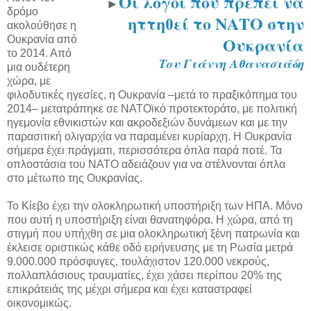
Οι λόγοι που πρέπει να
►
δρόμο
ηττηθεί το ΝΑΤΟ στην
ακολούθησε η
Ουκρανία
Ουκρανία από
το 2014. Από
Του Γιάννη Αθανασιάδη
μια ουδέτερη
χώρα, με
φιλοδυτικές ηγεσίες, η Ουκρανία –μετά το πραξικόπημα του
2014– μετατράπηκε σε ΝΑΤΟϊκό προτεκτοράτο, με πολιτική
ηγεμονία εθνικιστών και ακροδεξιών δυνάμεων και με την
παρασιτική ολιγαρχία να παραμένει κυρίαρχη. Η Ουκρανία
σήμερα έχει πράγματι, περισσότερα όπλα παρά ποτέ. Τα
οπλοστάσια του ΝΑΤΟ αδειάζουν για να στέλνονται όπλα
στο μέτωπο της Ουκρανίας.
Το Κίεβο έχει την ολοκληρωτική υποστήριξη των ΗΠΑ. Μόνο
που αυτή η υποστήριξη είναι θανατηφόρα. Η χώρα, από τη
στιγμή που υπήχθη σε μια ολοκληρωτική ξένη πατρωνία και
έκλεισε οριστικώς κάθε οδό ειρήνευσης με τη Ρωσία μετρά
9.000.000 πρόσφυγες, τουλάχιστον 120.000 νεκρούς,
πολλαπλάσιους τραυματίες, έχει χάσει περίπου 20% της
επικράτειάς της μέχρι σήμερα και έχει καταστραφεί
οικονομικώς.