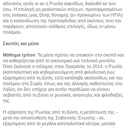
αδύνατος εκτός κι αν η Ρωσία αιφνιδίως διαλυθεί εκ των
έσω. Η επιλογή μη ρεαλιστικών στόχων, προσαρμοσμένων
στις ανάγκες μιας ξένης δύναμης (εν προκειμένω των ΗΠΑ)
και η κατανάλωση της προπαγάνδας από εκείνους που την
παράγουν, αποτελούν ολέθριες επιλογές, ιδίως εν μέσω
πολέμου.
Σκοπός και μέσα
Μάθημα τρίτον
: Τα μέσα πρέπει να υπακούν στο σκοπό και
να καθορίζονται από το οικονομικό και πολιτικό μοντέλο.
Όταν ξεκίνησε ο πόλεμος στην Ουκρανία, το 2014, η Ρωσία
(καπιταλιστική και κηδεμονευόμενη από φιλοδυτική έως
εξαρτημένη από τη Δύση, ελίτ) κατάλαβε ακολούθως και του
πολέμου στη Συρία, όπως και της αλλαγής καθεστώτος στη
Λιβύη, ότι δεν υπήρχε για αυτήν περιθώριο να γίνουν
σεβαστές από τη Δύση οι ρωσικές ανησυχίες και φιλοδοξίες
της.
Η εξάρτηση της Ρωσίας από τη Δύση, η μετάπτωσή της –
μετά την αποσύνθεση της Σοβιετικής Ένωσης– σε,
εξαρτημένη από τα μεγάλα καπιταλιστικά κέντρα, μεσαία