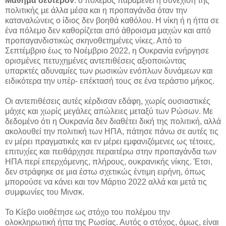
Μάθημα δεύτερον
: ο πόλεμος παραμένει η συνέχιση της
πολιτικής με άλλα μέσα και η προπαγάνδα όταν την
καταναλώνεις ο ίδιος δεν βοηθά καθόλου. Η νίκη ή η ήττα σε
ένα πόλεμο δεν καθορίζεται από άθροισμα μαχών και από
προπαγανδιστικώς σκηνοθετημένες νίκες. Από το
Σεπτέμβριο έως το Νοέμβριο 2022, η Ουκρανία ενήργησε
ορισμένες πετυχημένες αντεπιθέσεις αξιοποιώντας
υπαρκτές αδυναμίες των ρωσικών ενόπλων δυνάμεων και
ειδικότερα την υπέρ- επέκτασή τους σε ένα τεράστιο μήκος.
Οι αντεπιθέσεις αυτές κέρδισαν εδάφη, χωρίς ουσιαστικές
μάχες και χωρίς μεγάλες απώλειες μεταξύ των Ρώσων. Με
δεδομένο ότι η Ουκρανία δεν διαθέτει δική της πολιτική, αλλά
ακολουθεί την πολιτική των ΗΠΑ, πάτησε πάνω σε αυτές τις
εν μέρει πραγματικές και εν μέρει εμφανιζόμενες ως τέτοιες,
επιτυχίες και πειθάρχησε περαιτέρω στην προπαγάνδα των
ΗΠΑ περί επερχόμενης, πλήρους, ουκρανικής νίκης. Έτσι,
δεν στράφηκε σε μια έστω σχετικώς έντιμη ειρήνη, όπως
μπορούσε να κάνει και τον Μάρτιο 2022 αλλά και μετά τις
συμφωνίες του Μινσκ.
Το Κίεβο υιοθέτησε ως στόχο του πολέμου την
ολοκληρωτική ήττα της Ρωσίας. Αυτός ο στόχος, όμως, είναι