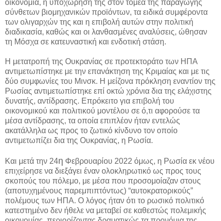
οικονομία, η υποχώρησή της στον τομέα της παραγωγής
σύνθετων βιομηχανικών προϊόντων, τα ειδικά συμφέροντα
των ολιγαρχών της και η επιβολή αυτών στην πολιτική
διαδικασία, καθώς και οι λανθασμένες αναλύσεις, ώθησαν
τη Μόσχα σε κατευναστική και ενδοτική στάση.
Η μετατροπή της Ουκρανίας σε προτεκτοράτο των ΗΠΑ
αντιμετωπίστηκε με την επανάκτηση της Κριμαίας και με τις
δύο συμφωνίες του Μινσκ. Η μείζονα πρόκληση εναντίον της
Ρωσίας αντιμετωπίστηκε επί οκτώ χρόνια δια της ελάχιστης
δυνατής, αντίδρασης. Επρόκειτο για επιβολή του
οικονομικού και πολιτικού μοντέλου σε ό,τι αφορούσε τα
μέσα αντίδρασης, τα οποία επιπλέον ήταν εντελώς
ακατάλληλα ως προς το ζωτικό κίνδυνο τον οποίο
αντιμετωπίζει δια της Ουκρανίας, η Ρωσία.
η
Και μετά την 24
Φεβρουαρίου 2022 όμως, η Ρωσία εκ νέου
επιχείρησε να διεξάγει έναν ολοκληρωτικό ως προς τους
σκοπούς του πόλεμο, με μέσα που προσομοίαζαν στους
(αποτυχημένους παρεμπιπτόντως) “αυτοκρατορικούς”
πολέμους των ΗΠΑ. Ο λόγος ήταν ότι το ρωσικό πολιτικό
κατεστημένο δεν ήθελε να μεταβεί σε καθεστώς πολεμικής
οικονομίας, περιορίζοντας δραματικώς τα προνόμια της