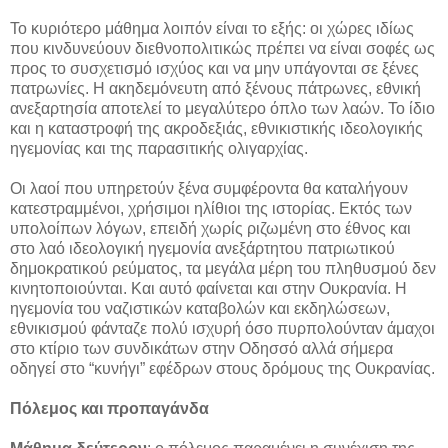
Το κυριότερο μάθημα λοιπόν είναι το εξής: οι χώρες ιδίως
που κινδυνεύουν διεθνοπολιτικώς πρέπει να είναι σοφές ως
προς το συσχετισμό ισχύος και να μην υπάγονται σε ξένες
πατρωνίες. Η ακηδεμόνευτη από ξένους πάτρωνες, εθνική
ανεξαρτησία αποτελεί το μεγαλύτερο όπλο των λαών. Το ίδιο
και η καταστροφή της ακροδεξιάς, εθνικιστικής ιδεολογικής
ηγεμονίας και της παρασιτικής ολιγαρχίας.
Οι λαοί που υπηρετούν ξένα συμφέροντα θα καταλήγουν
κατεστραμμένοι, χρήσιμοι ηλίθιοι της ιστορίας. Εκτός των
υπολοίπων λόγων, επειδή χωρίς ριζωμένη στο έθνος και
στο λαό ιδεολογική ηγεμονία ανεξάρτητου πατριωτικού
δημοκρατικού ρεύματος, τα μεγάλα μέρη του πληθυσμού δεν
κινητοποιούνται. Και αυτό φαίνεται και στην Ουκρανία. Η
ηγεμονία του ναζιστικών καταβολών και εκδηλώσεων,
εθνικισμού φάνταζε πολύ ισχυρή όσο πυρπολούνταν άμαχοι
στο κτίριο των συνδικάτων στην Οδησσό αλλά σήμερα
οδηγεί στο “κυνήγι” εφέδρων στους δρόμους της Ουκρανίας.
Πόλεμος και προπαγάνδα