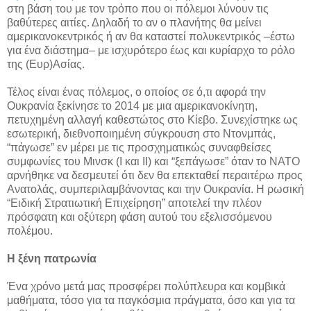
στη βάση του με τον τρόπο που οι πόλεμοι λύνουν τις
βαθύτερες αιτίες. Δηλαδή το αν ο πλανήτης θα μείνει
αμερικανοκεντρικός ή αν θα καταστεί πολυκεντρικός –έστω
για ένα διάστημα– με ισχυρότερο έως και κυρίαρχο το ρόλο
της (Ευρ)Ασίας.
Τέλος είναι ένας πόλεμος, ο οποίος σε ό,τι αφορά την
Ουκρανία ξεκίνησε το 2014 με μια αμερικανοκίνητη,
πετυχημένη αλλαγή καθεστώτος στο Κίεβο. Συνεχίστηκε ως
εσωτερική, διεθνοποιημένη σύγκρουση στο Ντονμπάς,
“πάγωσε” εν μέρει με τις προσχηματικώς συναφθείσες
συμφωνίες του Μινσκ (Ι και ΙΙ) και “ξεπάγωσε” όταν το ΝΑΤΟ
αρνήθηκε να δεσμευτεί ότι δεν θα επεκταθεί περαιτέρω προς
Ανατολάς, συμπεριλαμβάνοντας και την Ουκρανία. Η ρωσική
“Ειδική Στρατιωτική Επιχείρηση” αποτελεί την πλέον
πρόσφατη και οξύτερη φάση αυτού του εξελισσόμενου
πολέμου.
Η ξένη πατρωνία
Ένα χρόνο μετά μας προσφέρει πολύπλευρα και κομβικά
μαθήματα, τόσο για τα παγκόσμια πράγματα, όσο και για τα